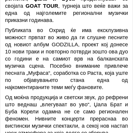
својата
GOAT TOUR
, турнеја што веќе важи за
една од најголемите регионални музички
приказни годинава.
Публиката во Охрид ќе има ексклузивна
можност првпат во живо да ги слушне песните
од новиот албум GODZILLA, проект кој донесе
10 нови траки и повторно потврди зошто ова дуо
со години е на самиот врв на балканската
музичка сцена. Посебно внимание привлече
песната „
Муфаса
“, соработка со Раста, која уште
по објавувањето стана една од
најкоментираните теми меѓу фановите.
Од моќна продукција и светски звук, до рефрени
што веднаш „влегуваат во уво“, Џала Брат и
Буба Корели одамна не се само регионален
феномен. Нивните концерти прераснаа во
вистински музички спектакли, а секој нов настап
носи атмосфера за која долго се зборува.