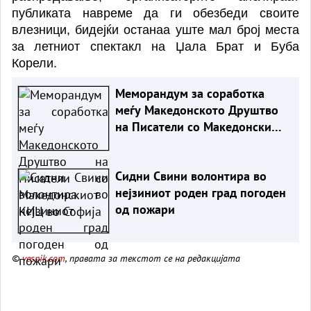
публиката навреме да ги обезбеди своите
влезници, бидејќи останаа уште мал број места
за летниот спектакл на Џала Брат и Буба
Корели.
Меморандум за соработка
меѓу Македонското Друштво
на Писатели со Македонскиот
КИЦ во Софија
Сидни Свини волонтира во
нејзиниот роден град погоден
од пожари
©
vesnik.com
, правата за текстот се на редакцијата