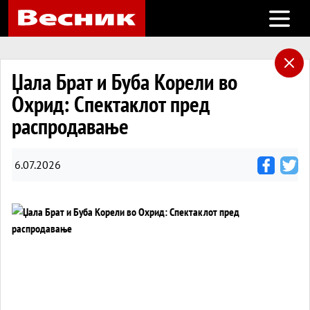
Open m
Џала Брат и Буба Корели во
Охрид: Спектаклот пред
распродавање
6.07.2026