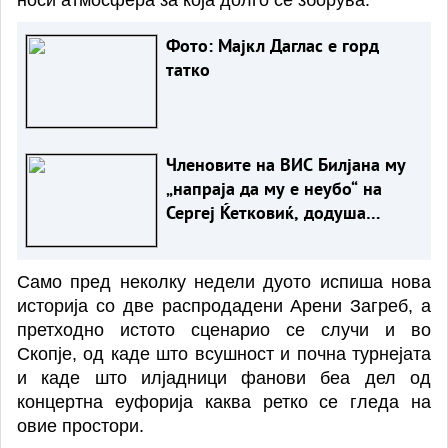
Фото: Мајкл Даглас е горд
татко
Членовите на ВИС Билјана му
„напраја да му е неубо“ на
Сергеј Ќетковиќ, додуша
преку видео
Само пред неколку недели дуото испиша нова
историја со две распродадени Арени Загреб, а
претходно истото сценарио се случи и во
Скопје,
од
каде што
всушност и почна турнејата
и каде што
илјадници фанови беа дел од
концертна еуфорија каква ретко се гледа на
овие простори.