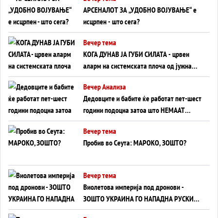
АРСЕНАЛОТ ЗА „УДОБНО ВОЈУВАЊЕ“ е
исцрпен - што сега?
Вечер тема
КОГА ДУНАВ ЈА ГУБИ СИЛАТА - црвен
аларм на системската плоча од јужна
Германија до Црното Море...
Вечер Анализа
Дедовците и бабите ќе работат пет-шест
години подоцна затоа што НЕМААТ
ВНУЦИ ДА ГИ ЗАМЕНАТ
Вечер тема
Пробив во Сеута: МАРОКО, ЗОШТО?
Вечер тема
Виолетова империја под дронови -
ЗОШТО УКРАИНА ГО НАПАДНА РУСКИОТ
WILDBERRIES