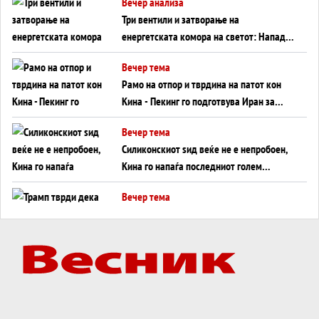
Вечер анализа
Три вентили и затворање на
енергетската комора на светот: Нападот
во Суец најавува глобален енергетски
Вечер тема
инфаркт?
Рамо на отпор и тврдина на патот кон
Кина - Пекинг го подготвува Иран за
американска копнена инвазија
Вечер тема
Силиконскиот ѕид веќе не е непробоен,
Кина го напаѓа последниот голем
монопол на Западот?
Вечер тема
Трамп тврди дека повторно „разговара“
со Иран - ваквите моменти се поопасни
од отворените закани
Вечер тема
ДЛАБОКО УДОЛУ: Сметководствените
трикови што го соборија ЕНРОН ги
применуваат гигантите за ВИ