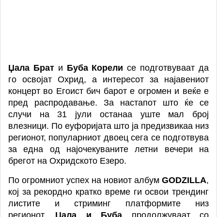
Џала Брат
и
Буба Корели
се подготвуваат да
го освојат Охрид, а интересот за најавениот
концерт во Егоист бич барот е огромен и веќе е
пред распродавање. За настапот што ќе се
случи на 31 јули останаа уште мал број
влезници
.
По еуфоријата што ја предизвикаа низ
регионот, популарниот двоец сега се подготвува
за една од најочекуваните летни вечери на
брегот на Охридското Езеро.
По огромниот успех на новиот албум
GODZILLA
,
кој за рекордно кратко време ги освои трендинг
листите и стриминг платформите низ
регионот,
Џала и Буба
продолжуваат со