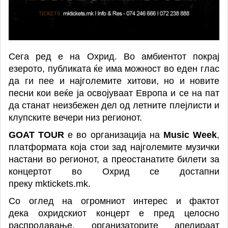
Сега ред е на Охрид. Во амбиентот покрај
езерото, публиката ќе има можност во еден глас
да ги пее и најголемите хитови, но и новите
песни кои веќе ја освојуваат Европа и се на пат
да станат неизбежен дел од летните плејлисти и
клу
п
ските вечери низ регионот.
GOAT TOUR
е во организација на
Music Week
,
платформата која стои зад најголемите музички
настани во регионот, а преостанатите билети за
концертот во Охрид се достапни
преку
mktickets.mk
.
Со оглед на огромниот интерес и фактот
дека
охридскиот
концерт е пред целосно
распродавање, организаторите апелираат