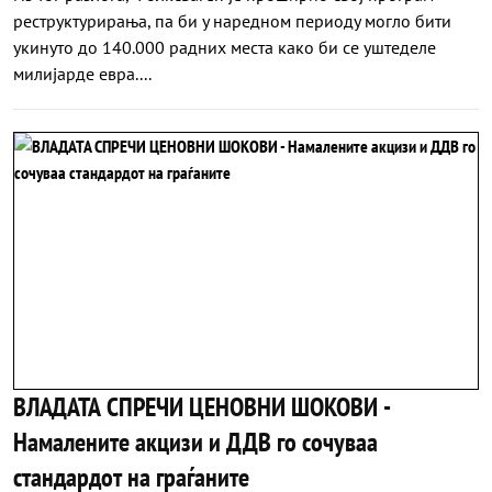
реструктурирања, па би у наредном периоду могло бити
укинуто до 140.000 радних места како би се уштеделе
милијарде евра....
ВЛАДАТА СПРЕЧИ ЦЕНОВНИ ШОКОВИ -
Намалените акцизи и ДДВ го сочуваа
стандардот на граѓаните