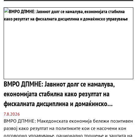
од БДП
ВМРО ДПМНЕ: Јавниот долг се намалува,
економијата стабилна како резултат на
фискалната дисциплина и домаќинско
управување
7.8.2026
ВМРО ДПМНЕ: Македонската економија бележи позитивен
развој како резултат на политиките кои се насочени кон
одговорно управување, рационално трошење и заштита на