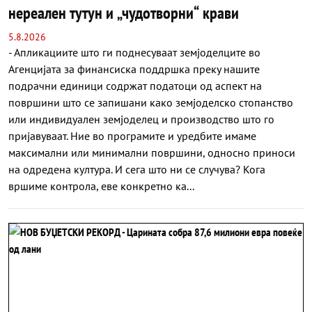
нереален тутун и „чудотворни“ крави
5.8.2026
- Апликациите што ги поднесуваат земјоделците во
Агенцијата за финансиска поддршка преку нашите
подрачни единици содржат податоци од аспект на
површини што се запишани како земјоделско стопанство
или индивидуален земјоделец и производство што го
пријавуваат. Ние во програмите и уредбите имаме
максимални или минимални површини, односно приноси
на одредена култура. И сега што ни се случува? Кога
вршиме контрола, еве конкретно ка...