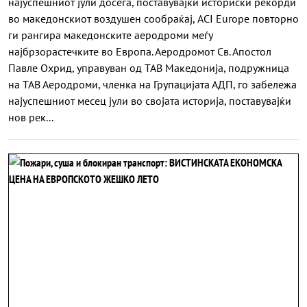
најуспешниот јули досега, поставувајќи историски рекорди
во македонскиот воздушен сообраќај, ACI Europe повторно
ги рангира македонските аеродроми меѓу
најбрзорастечките во Европа. Аеродромот Св. Апостол
Павле Охрид, управуван од ТАВ Македонија, подружница
на ТАВ Аеродроми, членка на Групацијата АДП, го забележа
најуспешниот месец јули во својата историја, поставувајќи
нов рек...