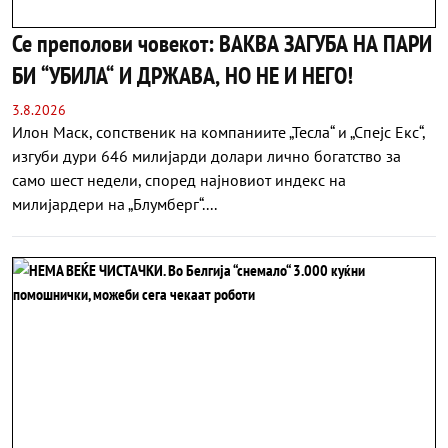
Се преполови човекот: ВАКВА ЗАГУБА НА ПАРИ
БИ “УБИЛА“ И ДРЖАВА, НО НЕ И НЕГО!
3.8.2026
Илон Маск, сопственик на компаниите „Тесла“ и „Спејс Екс“,
изгуби дури 646 милијарди долари лично богатство за
само шест недели, според најновиот индекс на
милијардери на „Блумберг“....