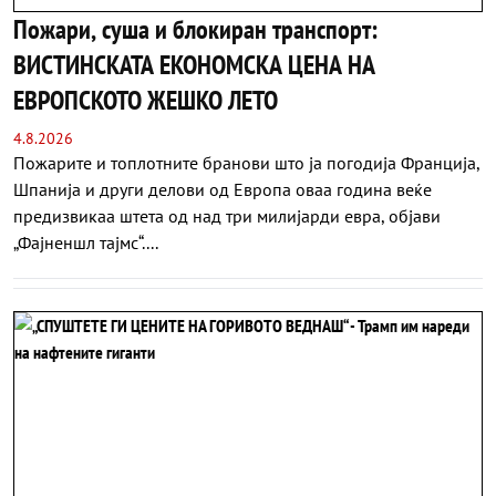
Пожари, суша и блокиран транспорт:
ВИСТИНСКАТА ЕКОНОМСКА ЦЕНА НА
ЕВРОПСКОТО ЖЕШКО ЛЕТО
4.8.2026
Пожарите и топлотните бранови што ја погодија Франција,
Шпанија и други делови од Европа оваа година веќе
предизвикаа штета од над три милијарди евра, објави
„Фајненшл тајмс“....