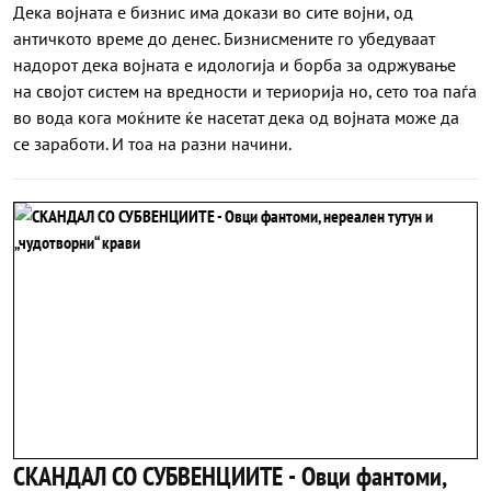
Дека војната е бизнис има докази во сите војни, од
античкото време до денес. Бизнисмените го убедуваат
надорот дека војната е идологија и борба за одржување
на својот систем на вредности и териорија но, сето тоа паѓа
во вода кога моќните ќе насетат дека од војната може да
се заработи. И тоа на разни начини.
СКАНДАЛ СО СУБВЕНЦИИТЕ - Овци фантоми,