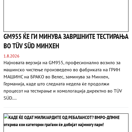
GM955 ЌЕ ГИ МИНУВА ЗАВРШНИТЕ ТЕСТИРАЊА
ВО TÜV SÜD МИНХЕН
1.8.2026
Најновата верзија на GM955, професионално возило за
машинско чистење произведено во фабриката на ГРИН
МАШИНС на БРАКО во Велес, заминува за Минхен,
Германија, каде што следната недела ќе продолжи
процесот на тестирање и хомологација директно во TÜV
SÜD....