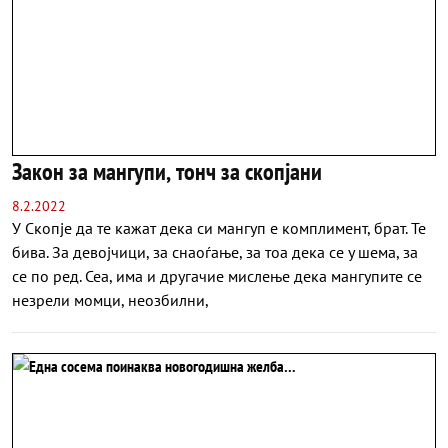
Закон за мангупи, тонч за скопјани
8.2.2022
У Скопје да те кажат дека си мангуп е комплимент, брат. Те
бива. За девојчици, за снаоѓање, за тоа дека се у шема, за
се по ред. Сеа, има и другачие мислење дека мангупите се
незрели момци, неозбилни,