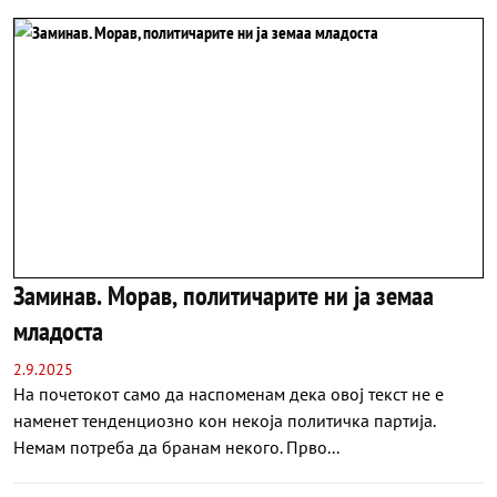
Заминав. Морав, политичарите ни ја земаа
младоста
2.9.2025
На почетокот само да наспоменам дека овој текст не e
наменет тенденциозно кон некоја политичка партија.
Немам потреба да бранам некого. Прво...