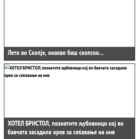
Лето во Скопје, онакво баш скопско...
ХОТЕЛ БРИСТОЛ, познатите љубовници кој во
бавчата засадиле орев за сеќавање на нив