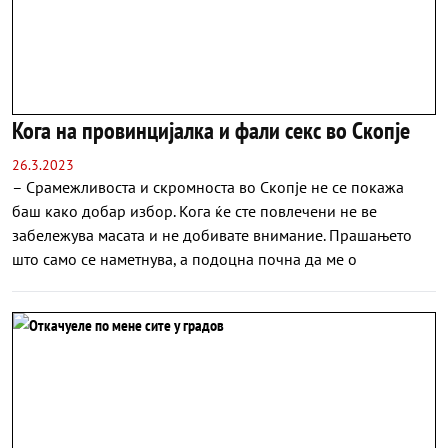
Кога на провинцијалка и фали секс во Скопје
26.3.2023
– Срамежливоста и скромноста во Скопје не се покажа
баш како добар избор. Кога ќе сте повлечени не ве
забележува масата и не добивате внимание. Прашањето
што само се наметнува, а подоцна почна да ме о