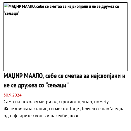
МАЏИР МААЛО, себе се сметаа за најскопјани и
не се дружеа со “сељаци“
30.9.2024
Само на неколку метри од строгиот центар, помеѓу
Железничката станица и мостот Гоце Делчев се наоѓа една
од најстарите скопски населби, позн...