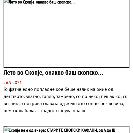
Лето во Скопје, онакво баш скопско…
26.9.2021
Го фатив едно попладне кое беше налик на оние од
детството, златно, топло, замрено, со по некој пешак кој со
весник ја покрива главата од жешкото сонце. Без возила,
нема калабалак…градот станува она ш