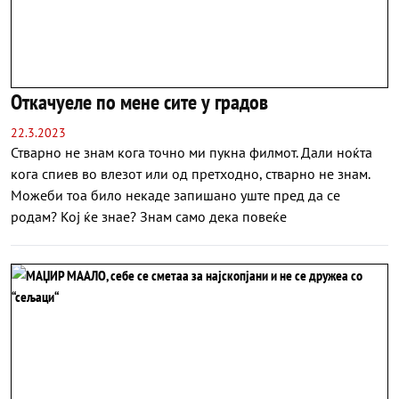
Откачуеле по мене сите у градов
22.3.2023
Стварно не знам кога точно ми пукна филмот. Дали ноќта
кога спиев во влезот или од претходно, стварно не знам.
Можеби тоа било некаде запишано уште пред да се
родам? Кој ќе знае? Знам само дека повеќе