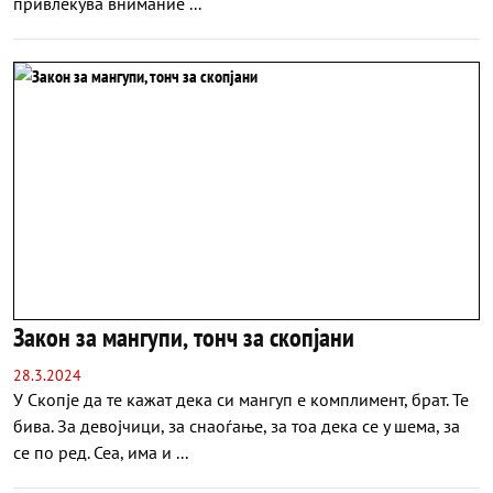
привлекува внимание ...
Закон за мангупи, тонч за скопјани
28.3.2024
У Скопје да те кажат дека си мангуп е комплимент, брат. Те
бива. За девојчици, за снаоѓање, за тоа дека се у шема, за
се по ред. Сеа, има и ...