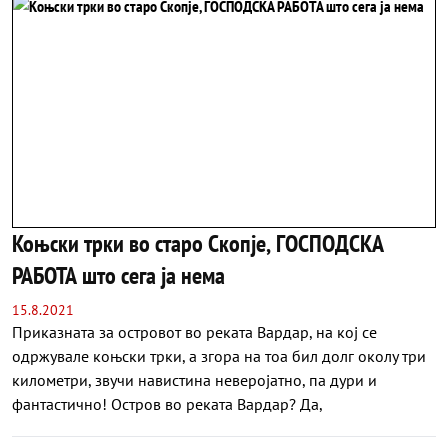
Коњски трки во старо Скопје, ГОСПОДСКА
РАБОТА што сега ја нема
15.8.2021
Приказната за островот во реката Вардар, на кој се
одржувале коњски трки, а згора на тоа бил долг околу три
километри, звучи навистина неверојатно, па дури и
фантастично! Остров во реката Вардар? Да,