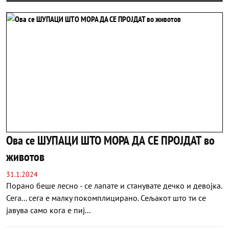
Ова се ШУПАЦИ ШТО МОРА ДА СЕ ПРОЈДАТ во
животов
31.1.2024
Порано беше лесно - се лапате и станувате дечко и девојка.
Сега... сега е малку покомплицирано. Сељакот што ти се
јавува само кога е пиј...