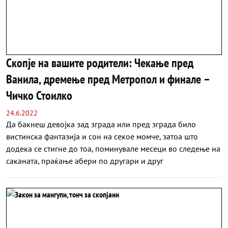
Скопје на вашите родители: Чекање пред
Ванила, дремење пред Метропол и финале –
Чичко Стоилко
24.6.2022
Да бакнеш девојка зад зграда или пред зграда било
вистинска фантазија и сон на секое момче, затоа што
додека се стигне до тоа, поминувале месеци во следење на
саканата, праќање абери по другари и друг