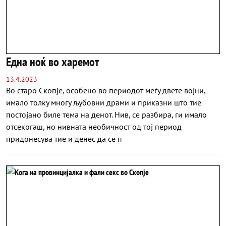
Една ноќ во харемот
13.4.2023
Во старо Скопје, особено во периодот меѓу двете војни,
имало толку многу љубовни драми и приказни што тие
постојано биле тема на денот. Нив, се разбира, ги имало
отсекогаш, но нивната необичност од тој период
придонесува тие и денес да се п