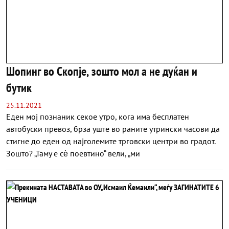
Шопинг во Скопје, зошто мол а не дуќан и
бутик
25.11.2021
Еден мој познаник секое утро, кога има бесплатен
автобуски превоз, брза уште во раните утрински часови да
стигне до еден од најголемите трговски центри во градот.
Зошто? „Таму е сѐ поевтино“ вели, „ми