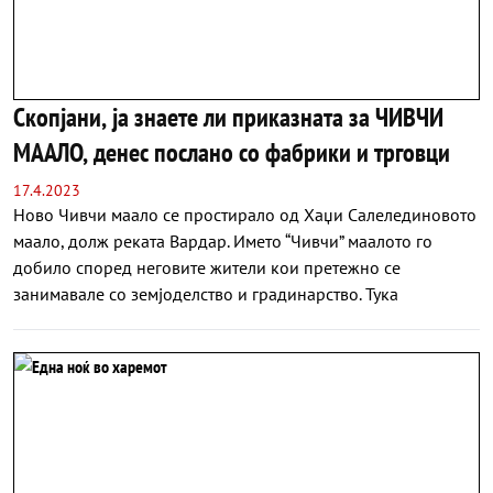
Скопјани, ја знаете ли приказната за ЧИВЧИ
МААЛО, денес послано со фабрики и трговци
17.4.2023
Ново Чивчи маало се простирало од Хаџи Салелединовото
маало, долж реката Вардар. Името “Чивчи” маалото го
добило според неговите жители кои претежно се
занимавале со земјоделство и градинарство. Тука