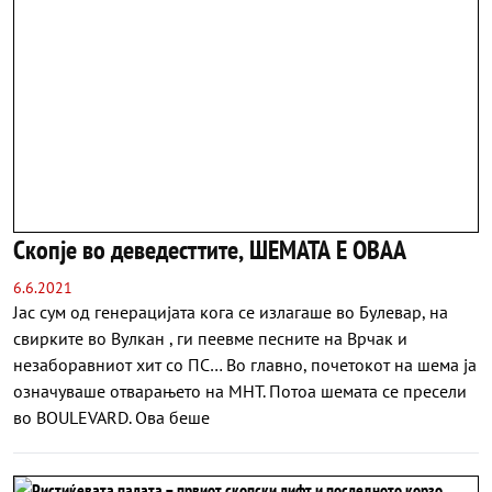
Скопје во деведесттите, ШЕМАТА Е ОВАА
6.6.2021
Јас сум од генерацијата кога се излагаше во Булевар, на
свирките во Вулкан , ги пеевме песните на Врчак и
незаборавниот хит со ПС… Во главно, почетокот на шема ја
означуваше отварањето на МНТ. Потоа шемата се пресели
во BOULEVARD. Ова беше