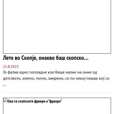
Лето во Скопје, онакво баш скопско…
21.8.2023
Го фатив едно попладне кое беше налик на оние од
детството, златно, топло, замрено, со по некој пешак кој со
…