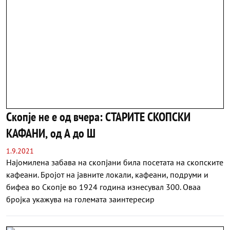
Скопје не е од вчера: СТАРИТЕ СКОПСКИ
КАФАНИ, од А до Ш
1.9.2021
Најомилена забава на скопјани била посетата на скопските
кафеани. Бројот на јавните локали, кафеани, подруми и
бифеа во Скопје во 1924 година изнесувал 300. Оваа
бројка укажува на големата заинтересир