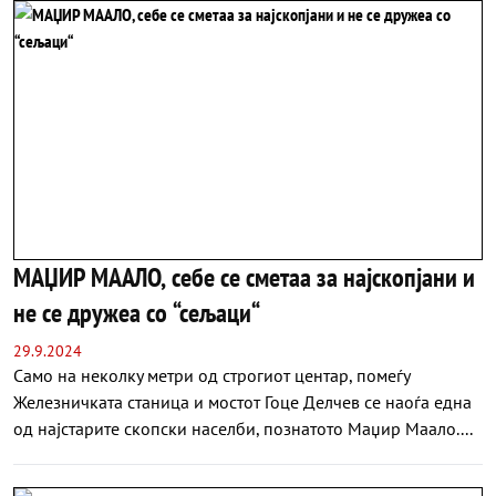
МАЏИР МААЛО, себе се сметаа за најскопјани и
не се дружеа со “сељаци“
29.9.2024
Само на неколку метри од строгиот центар, помеѓу
Железничката станица и мостот Гоце Делчев се наоѓа една
од најстарите скопски населби, познатото Маџир Маало....