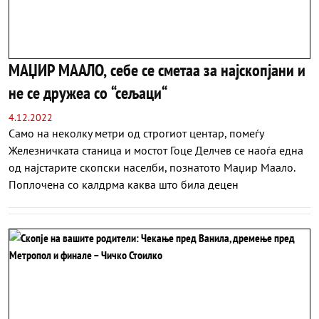
МАЏИР МААЛО, себе се сметаа за најскопјани и
не се дружеа со “сељаци“
4.12.2022
Само на неколку метри од строгиот центар, помеѓу
Железничката станица и мостот Гоце Делчев се наоѓа една
од најстарите скопски населби, познатото Маџир Маало.
Поплочена со калдрма каква што била децен