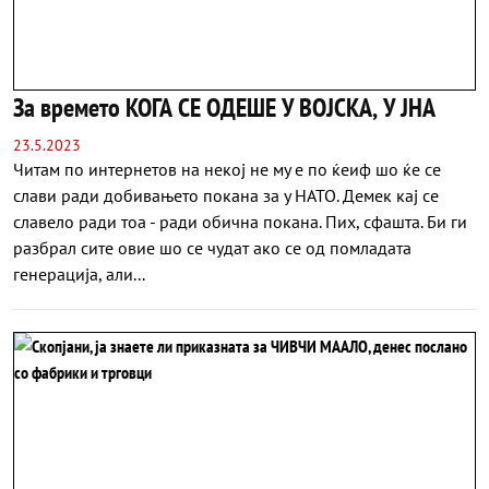
За времето КОГА СЕ ОДЕШЕ У ВОЈСКА, У ЈНА
23.5.2023
Читам по интернетов на некој не му е по ќеиф шо ќе се
слави ради добивањето покана за у НАТО. Демек кај се
славело ради тоа - ради обична покана. Пих, сфашта. Би ги
разбрал сите овие шо се чудат ако се од помладата
генерација, али...