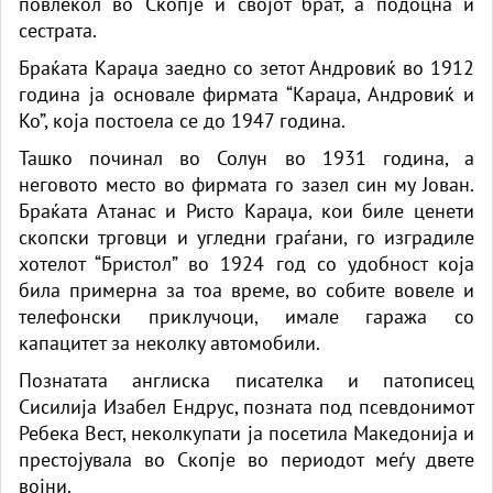
повлекол во Скопје и својот брат, а подоцна и
сестрата.
Браќата Караџа заедно со зетот Андровиќ во 1912
година ја основале фирмата “Караџа, Андровиќ и
Ко”, која постоела се до 1947 година.
Ташко починал во Солун во 1931 година, а
неговото место во фирмата го зазел син му Јован.
Браќата Атанас и Ристо Караџа, кои биле цене­ти
скопски трговци и угледни граѓани, го изградиле
хотелот “Бристол” во 1924 год со удобност која
била примерна за тоа време, во собите вовеле и
телефонски приклучоци, имале гаража со
капацитет за неколку автомобили.
Познатата англиска писателка и патописец
Сисилија Изабел Ендрус, позната под псевдонимот
Ребека Вест, неколкупати ја посетила Македонија и
престојувала во Скопје во периодот меѓу двете
војни.