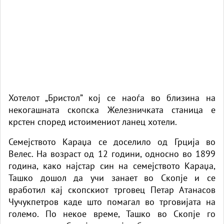
Хотелот „Бристол” кој се наоѓа во близина на
некогашната скопска Железничката станица е
крстен според истоимениот ланец хотели.
Семејството Караџа се доселило од Грција во
Велес. На возраст од 12 години, односно во 1899
година, како најстар син на семејството Караџа,
Ташко дошол да учи занает во Скопје и се
вработил кај скопскиот трговец Петар Атанасов
Чучукпетров каде што помагал во трговијата на
големо. По некое време, Ташко во Скопје го