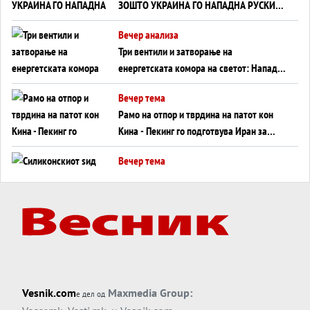
ЗОШТО УКРАИНА ГО НАПАДНА РУСКИОТ
WILDBERRIES
Вечер анализа
Три вентили и затворање на
енергетската комора на светот: Нападот
во Суец најавува глобален енергетски
Вечер тема
инфаркт?
Рамо на отпор и тврдина на патот кон
Кина - Пекинг го подготвува Иран за
американска копнена инвазија
Вечер тема
Силиконскиот ѕид веќе не е непробоен,
Кина го напаѓа последниот голем
монопол на Западот?
Вечер тема
Трамп тврди дека повторно „разговара“
со Иран - ваквите моменти се поопасни
од отворените закани
Вечер тема
Vesnik.com
Maxmedia Group:
е дел од
ДЛАБОКО УДОЛУ: Сметководствените