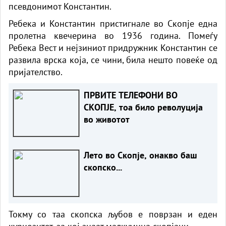
псевдонимот Константин.
Ребека и Константин пристигнале во Скопје една
пролетна квечерина во 1936 година. Помеѓу
Ребека Вест и нејзиниот придружник Константин се
развила врска која, се чини, била нешто повеќе од
пријателство.
ПРВИТЕ ТЕЛЕФОНИ ВО
СКОПЈЕ, тоа било револуција
во животот
Лето во Скопје, онакво баш
скопско...
Токму со таа скопска љубов е поврзан и еден