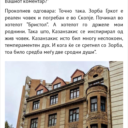
Вашиот коментар?”
Прокопиев одговара: Точно така. Зорба Гркот е
реален човек и погребан е во Скопје. Починал во
хотелот “Бристол”. А хотелот го држеле мои
роднини. Така што, Казанѕакис се инспирирал од
жив човек. Казанѕакис исто бил многу неспокоен,
темпераментен дух. И кога ќе се сретнел со Зорба,
тоа било средба меѓу две сродни души”.