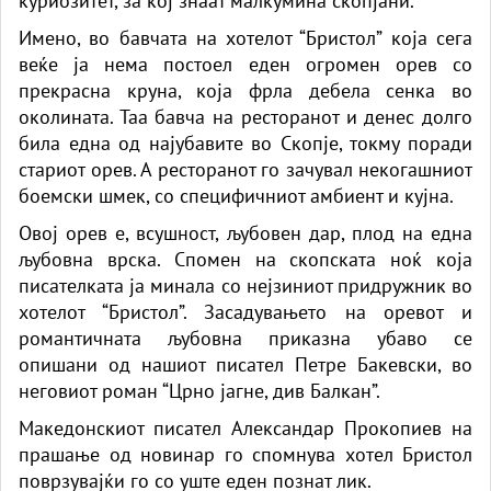
куриозитет, за кој знаат малкумина скопјани.
Имено, во бавчата на хотелот “Бристол” која сега
веќе ја нема постоел еден огромен орев со
прекрасна круна, која фрла дебела сенка во
околината. Таа бавча на ресторанот и денес долго
била една од најубавите во Скопје, токму поради
стариот орев. А ресторанот го зачувал некогашниот
боемски шмек, со специфичниот амбиент и кујна.
Овој орев е, всушност, љубовен дар, плод на една
љубовна врска. Спомен на скопската ноќ која
писателката ја минала со нејзиниот придружник во
хотелот “Бристол”. Засадувањето на оревот и
романтичната љубовна приказна убаво се
опишани од нашиот писател Петре Бакевски, во
неговиот роман “Црно јагне, див Балкан”.
Македонскиот писател Александар Прокопиев на
прашање од новинар го спомнува хотел Бристол
поврзувајќи го со уште еден познат лик.