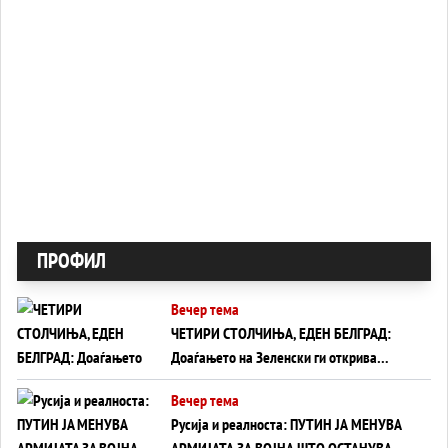
ПРОФИЛ
Вечер тема
ЧЕТИРИ СТОЛЧИЊА, ЕДЕН БЕЛГРАД:
Доаѓањето на Зеленски ги открива
тајните на политиката на балансирање
Вечер тема
на Вучиќ
Русија и реалноста: ПУТИН ЈА МЕНУВА
АРМИЈАТА ЗА ВОЈНА ШТО ОСТАНУВА