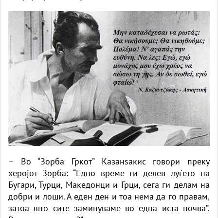
– Во “Зорба Гркот” Казанѕакис говори преку
херојот Зорба: “Едно време ги делев луѓето на
Бугари, Турци, Македонци и Грци, сега ги делам на
добри и лоши. А еден ден и тоа нема да го правам,
затоа што сите заминуваме во една иста почва”.