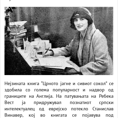
Нејзината книга “Црното јагне и сивиот сокол” се
здобила со голема популарност и надвор од
границите на Англија. На патувањата на Ребека
Вест ја придружувал познатиот српски
интелектуалец од еврејско потекло Станислав
Винавер, кој во книгата се појавува под