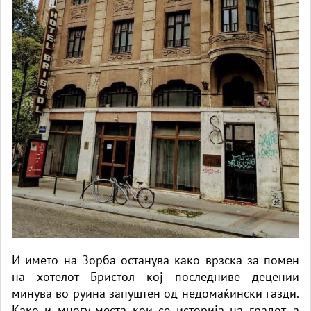
И името на Зорба останува како врзска за помен
на хотелот Бристол кој последниве децении
минува во руина запуштен од недомаќински газди.
Како и многу места кои се историја на градот, а