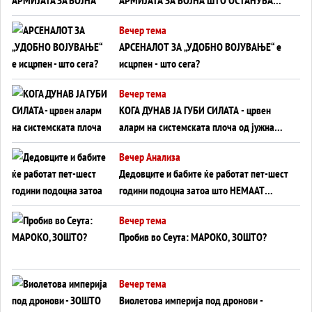
БЕЗ ФРОНТ
Вечер тема
АРСЕНАЛОТ ЗА „УДОБНО ВОЈУВАЊЕ“ е
исцрпен - што сега?
Вечер тема
КОГА ДУНАВ ЈА ГУБИ СИЛАТА - црвен
аларм на системската плоча од јужна
Германија до Црното Море...
Вечер Анализа
Дедовците и бабите ќе работат пет-шест
години подоцна затоа што НЕМААТ
ВНУЦИ ДА ГИ ЗАМЕНАТ
Вечер тема
Пробив во Сеута: МАРОКО, ЗОШТО?
Вечер тема
Виолетова империја под дронови -