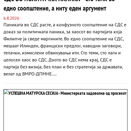
едно соопштение, а ниту еден аргумент
6.8.2026
Паниката во СДС расте, а конфузното соопштение на СДС е
доказ за политичката паника, за хаосот во партијата која
Филипче ја сведе маргините. Во едно соопштение на СДС,
мешаат Илинден, француски предлог, наводни заговори,
тепачки, измислени обвинувања итн. Сто теми, сто лаги и
целосен хаос во СДС. Дното во СДС нема крај, СДС е
партија без визија, без план и без стратегија за државата,
велат од ВМРО-ДПМНЕ....