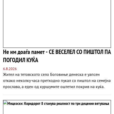
Не им доаѓа памет - СЕ ВЕСЕЛЕЛ СО ПИШТОЛ ПА
ПОГОДИЛ КУЌА
6.8.2026
Жител на тетовското село Боговиње денеска е уапсен
откако неколку часа претходно пукал со пиштол на семејна
прослава, а еден од куршумите оштетил покрив на куќа.