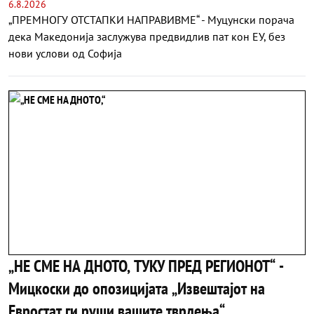
Софија
6.8.2026
„ПРЕМНОГУ ОТСТАПКИ НАПРАВИВМЕ“ - Муцунски порача
дека Македонија заслужува предвидлив пат кон ЕУ, без
нови услови од Софија
„НЕ СМЕ НА ДНОТО, ТУКУ ПРЕД РЕГИОНОТ“ -
Мицкоски до опозицијата „Извештајот на
Евростат ги руши вашите тврдења“