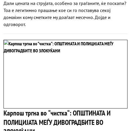
Дали цената на струјата, особено за граѓаните, ќе поскапи?
Тоа е легитимно прашање кое си го поставува секој
домаќин кому сметките му доаѓаат месечно. Дојде и
одговорот.
Карпош тргна во “чистка“: ОПШТИНАТА И
ПОЛИЦИЈАТА МЕЃУ ДИВОГРАДБИТЕ ВО