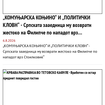
„КОМУЊАРСКА КОЊИНО“ И „ПОЛИТИЧКИ
КЛОВН“ - Српската зааедница му возврати
жестоко на Филипче по нападот врз
Стоилковиќ“
6.8.2026
„КОМУЊАРСКА КОЊИНО“ И „ПОЛИТИЧКИ КЛОВН“ -
Српската зааедница му возврати жестоко на Филипче по
нападот врз Стоилковиќ“