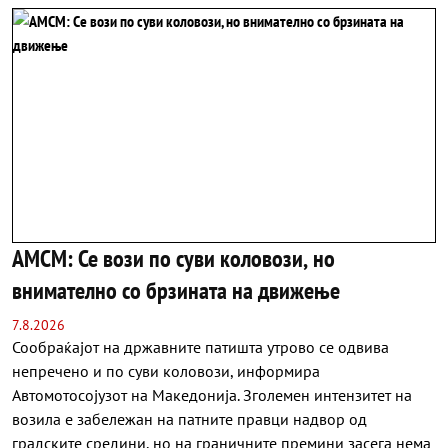
АМСМ: Се вози по суви коловози, но
внимателно со брзината на движење
7.8.2026
Сообраќајот на државните патишта утрово се одвива
непречено и по суви коловози, информира
Автомотосојузот на Македонија. Зголемен интензитет на
возила е забележан на патните правци надвор од
градските средини, но на граничните премини засега нема