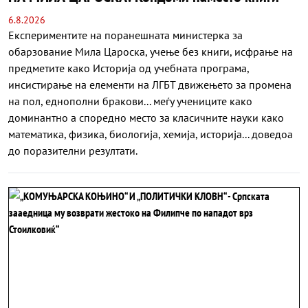
6.8.2026
Експериментите на поранешната министерка за
обарзование Мила Цароска, учење без книги, исфрање на
предметите како Историја од учебната програма,
инсистирање на елементи на ЛГБТ движењето за промена
на пол, еднополни бракови... меѓу учениците како
доминантно а споредно место за класичните науки како
математика, физика, биологија, хемија, историја... доведоа
до поразителни резултати.