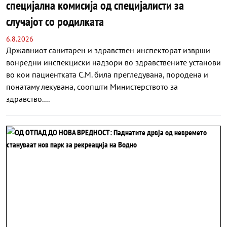
специјална комисија од специјалисти за
случајот со родилката
6.8.2026
Државниот санитарен и здравствен инспекторат изврши
вонредни инспекциски надзори во здравствените установи
во кои пациентката С.М. била прегледувана, породена и
понатаму лекувана, соопшти Министерството за
здравство....