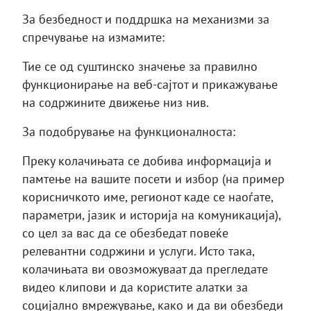
За безбедност и поддршка на механизми за
спречување на измамите:
Тие се од суштинско значење за правилно
функционирање на веб-сајтот и прикажување
на содржините движење низ нив.
За подобрување на функционалноста:
Преку колачињата се добива информација и
памтење на вашите посети и избор (на пример
корисничкото име, регионот каде се наоѓате,
параметри, јазик и историја на комуникација),
со цел за вас да се обезбедат повеќе
релевантни содржини и услуги. Исто така,
колачињата ви овозможуваат да прегледате
видео клипови и да користите алатки за
социјално вмрежување, како и да ви обезбеди