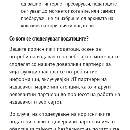
од вашиот интернет пребарувач, податоците
се чуваат до момнетот кога вие, или самиот
пребарувач, не ги избрише од архивата на
колачиња и кориснички податоци.
Со кого се споделуваат податоците?
Вашите кориснички податоци, освен за
потреби на издавачот на веб-сајтот, може да се
споделат со нашите доверливи партнери за
чија функционалност се потребни тие
информации, вклучувајќи ИТ партнери на
издавачот, маркетинг агенции, како и други
релевантни партнери во процесот на работа на
издавачот и веб-сајтот.
Во случај на споделување на корисничките
податоци, нашите доверливи партнери имаат
обврска за тајност и безбедност на податоците