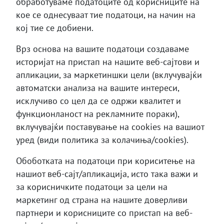
обработуваме податоците од корисниците на
кое се однесуваат тие податоци, на начин на
кој тие се добиени.
Врз основа на вашите податоци создаваме
историјат на пристап на нашите веб-сајтови и
апликации, за маркетиншки цели (вклучувајќи
автоматски анализа на вашите интереси,
исклучиво со цел да се одржи квалитет и
функционланост на рекламните пораки),
вклучувајќи поставување на cookies на вашиот
уред (види политика за колачиња/cookies).
Обоботката на податоци при кориситење на
нашиот веб-сајт/апликација, исто така важи и
за корисничките податоци за цели на
маркетинг од страна на нашите доверливи
партнери и корисниците со пристап на веб-