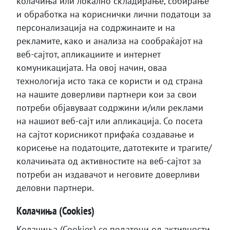
колачиња или локално складирање, собирање
и обработка на кориснички лични податоци за
персонализација на содржинаите и на
рекламите, како и анализа на сообраќајот на
веб-сајтот, апликациите и интернет
комуникацијата. На овој начин, оваа
технологија исто така се користи и од страна
на нашите доверливи партнери кои за свои
потреби објавуваат содржини и/или реклами
на нашиот веб-сајт или апликација. Со посета
на сајтот корисникот прифаќа создавање и
корисење на податоците, датотеките и трагите/
колачињата од активностите на веб-сајтот за
потреби ан издавачот и неговите доверливи
деловни партнери.
Колачиња (Cookies)
Колачиња (Cookies) се податоци од активности