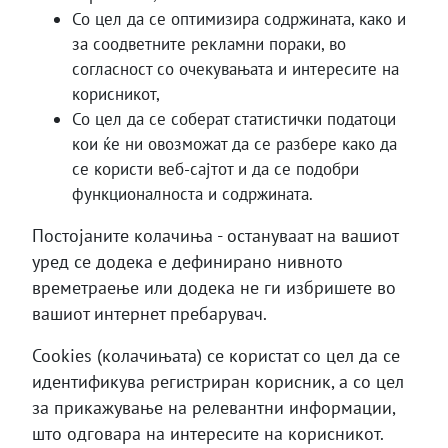
Со цел да се оптимизира содржината, како и
за соодветните рекламни пораки, во
согласност со очекувањата и интересите на
корисникот,
Со цел да се соберат статистички податоци
кои ќе ни овозможат да се разбере како да
се користи веб-сајтот и да се подобри
функционалноста и содржината.
Постојаните колачиња - остануваат на вашиот
уред се додека е дефинирано нивното
времетраење или додека не ги избришете во
вашиот интернет пребарувач.
Cookies (колачињата) се користат со цел да се
идентификува регистриран корисник, а со цел
за прикажување на релевантни информации,
што одговара на интересите на корисникот.