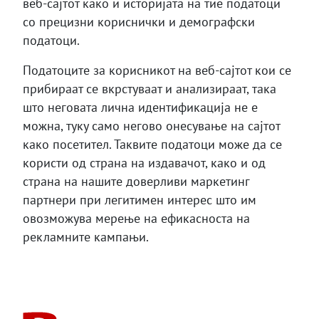
веб-сајтот како и историјата на тие податоци
со прецизни кориснички и демографски
податоци.
Податоците за корисникот на веб-сајтот кои се
прибираат се вкрстуваат и анализираат, така
што неговата лична идентификација не е
можна, туку само негово онесување на сајтот
како посетител. Таквите податоци може да се
користи од страна на издавачот, како и од
страна на нашите доверливи маркетинг
партнери при легитимен интерес што им
овозможува мерење на ефикасноста на
рекламните кампањи.