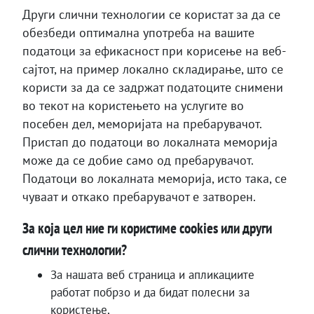
Други слични технологии се користат за да се
обезбеди оптимална употреба на вашите
податоци за ефикасност при корисење на веб-
сајтот, на пример локално складирање, што се
користи за да се задржат податоците снимени
во текот на користењето на услугите во
посебен дел, меморијата на пребарувачот.
Пристап до податоци во локалната меморија
може да се добие само од пребарувачот.
Податоци во локалната меморија, исто така, се
чуваат и откако пребарувачот е затворен.
За која цел ние ги користиме cookies или други
слични технологии?
За нашата веб страница и апликациите
работат побрзо и да бидат полесни за
користење,