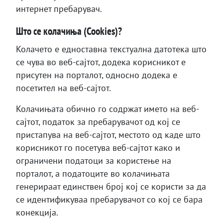
интернет пребарувач.
Што се колачиња (Cookies)?
Колачето е едноставна текстуална датотека што
се чува во веб-сајтот, додека корисникот е
присутен на порталот, односно додека е
посетител на веб-сајтот.
Колачињата обично го содржат името на веб-
сајтот, податок за пребарувачот од кој се
пристапува на веб-сајтот, местото од каде што
корисникот го посетува веб-сајтот како и
ограничени податоци за користење на
порталот, а податоците во колачињата
генерираат единствен број кој се користи за да
се идентификуваа пребарувачот со кој се бара
конекција.