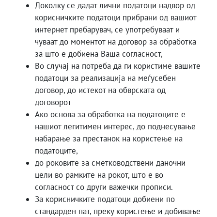
Доколку се дадат лични податоци надвор од
корисничките податоци прибрани од вашиот
интернет пребарувач, се употребуваат и
чуваат до моментот на договор за обработка
за што е добиена Ваша согласност,
Во случај на потреба да ги користиме вашите
податоци за реализација на меѓусебен
договор, до истекот на обврската од
договорот
Ако основа за обработка на податоците е
нашиот легитимен интерес, до поднесување
набарање за престанок на користење на
податоците,
до роковите за сметководствени даночни
цели во рамките на рокот, што е во
согласност со други важечки прописи.
За корисничките податоци добиени по
стандарден пат, преку користење и добивање