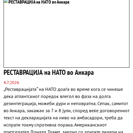
РЕСТАВРАЦИЈА на НАТО во Анкара
4.7.2026
„Реставрацијата“ на НАТО доаѓа во време кога се чинеше
дека атлантскиот поредок влегол во фаза на долга
дезинтеграција, можеби дури и неповратна. Сепак, самитот
во Анкара, закажан за 7 и 8 јули, според веќе договорениот
текст на декларацијата на ниво на амбасадори, треба да
испрати токму спротивна порака. Американскиот
претседател Доналд Трамп, заедно со другите лидери на