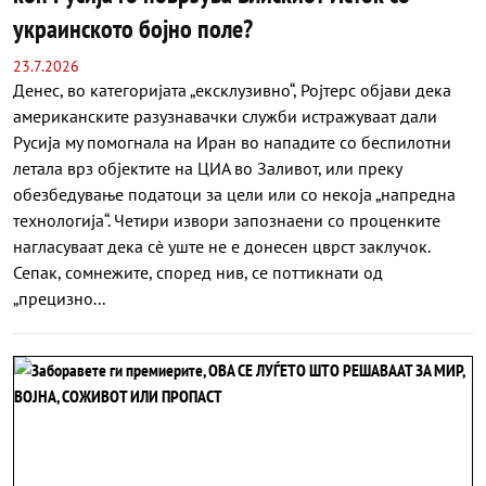
украинското бојно поле?
23.7.2026
Денес, во категоријата „ексклузивно“, Ројтерс објави дека
американските разузнавачки служби истражуваат дали
Русија му помогнала на Иран во нападите со беспилотни
летала врз објектите на ЦИА во Заливот, или преку
обезбедување податоци за цели или со некоја „напредна
технологија“. Четири извори запознаени со проценките
нагласуваат дека сè уште не е донесен цврст заклучок.
Сепак, сомнежите, според нив, се поттикнати од
„прецизно...