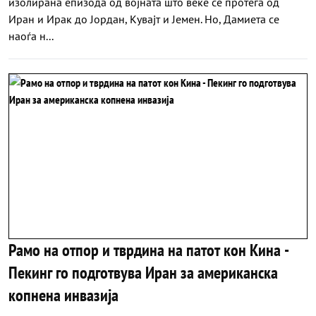
изолирана епизода од војната што веќе се протега од
Иран и Ирак до Јордан, Кувајт и Јемен. Но, Дамиета се
наоѓа н...
Рамо на отпор и тврдина на патот кон Кина -
Пекинг го подготвува Иран за американска
копнена инвазија