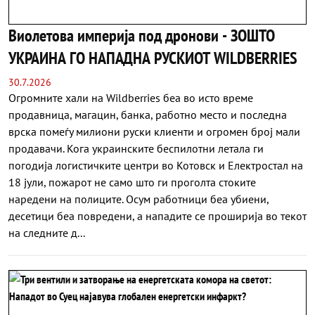
Виолетова империја под дронови - ЗОШТО
УКРАИНА ГО НАПАДНА РУСКИОТ WILDBERRIES
30.7.2026
Огромните хали на Wildberries беа во исто време
продавница, магацин, банка, работно место и последна
врска помеѓу милиони руски клиенти и огромен број мали
продавачи. Кога украинските беспилотни летала ги
погодија логистичките центри во Котовск и Електростал на
18 јули, пожарот не само што ги проголта стоките
наредени на полиците. Осум работници беа убиени,
десетици беа повредени, а нападите се проширија во текот
на следните д...