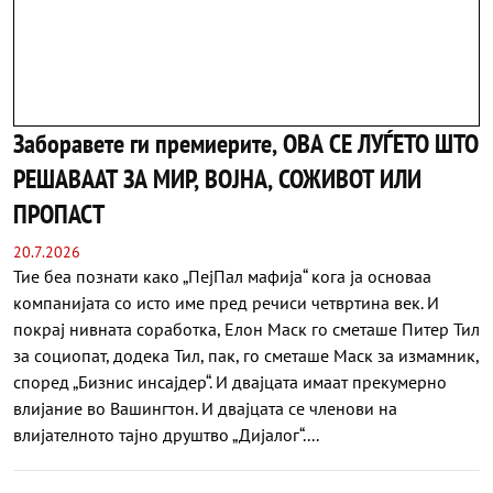
Заборавете ги премиерите, ОВА СЕ ЛУЃЕТО ШТО
РЕШАВААТ ЗА МИР, ВОЈНА, СОЖИВОТ ИЛИ
ПРОПАСТ
20.7.2026
Тие беа познати како „ПејПал мафија“ кога ја основаа
компанијата со исто име пред речиси четвртина век. И
покрај нивната соработка, Елон Маск го сметаше Питер Тил
за социопат, додека Тил, пак, го сметаше Маск за измамник,
според „Бизнис инсајдер“. И двајцата имаат прекумерно
влијание во Вашингтон. И двајцата се членови на
влијателното тајно друштво „Дијалог“....