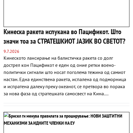
Кинеска ракета испукана во Пацификот. Што
значи тоа за СТРАТЕШКИОТ ЈАЗИК ВО СВЕТОТ?
9.7.2026
Кинеското лансирање на балистичка ракета со долг
дострел кон Пацификот е еден од оние ретки воено-
политички сигнали што носат поголема тежина од самиот
настан. Една единствена ракета, испалена од подморница
и испратена далеку преку океанот, се претвора во порака
за нова фаза од стратешката самосвест на Кина....