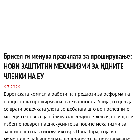
Брисел ги менува правилата за проширување:
НОВИ ЗАШТИТНИ МЕХАНИЗМИ ЗА ИДНИТЕ
ЧЛЕНКИ НА ЕУ
6.7.2026
Европската комисија работи на предлози за реформа на
процесот на проширување на Европската Унија, со цел да
се врати водечката улога во дебатата што во последните
месеци сè повеќе ја обликуваат земјите-членки, но и да се
избегне товарот на дискусиите за новите механизми за
заштита што паѓа исклучиво врз Црна Гора, која во
моментов е најнапредната во процесот на пристапување....