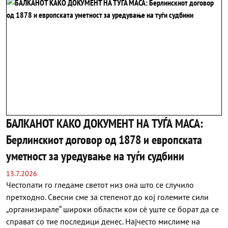
БАЛКАНОТ КАКО ДОКУМЕНТ НА ТУЃА МАСА:
Берлинскиот договор од 1878 и европската
уметност за уредување на туѓи судбини
13.7.2026
Честопати го гледаме светот низ она што се случило
претходно. Свесни сме за степенот до кој големите сили
„организирале“ широки области кои сè уште се борат да се
справат со тие последици денес. Најчесто мислиме на