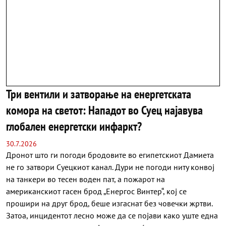
Три вентили и затворање на енергетската
комора на светот: Нападот во Суец најавува
глобален енергетски инфаркт?
30.7.2026
Дронот што ги погоди бродовите во египетскиот Дамиета
не го затвори Суецкиот канал. Дури не погоди ниту конвој
на танкери во тесен воден пат, а пожарот на
американскиот гасен брод „Енергос Винтер“, кој се
прошири на друг брод, беше изгаснат без човечки жртви.
Затоа, инцидентот лесно може да се појави како уште една