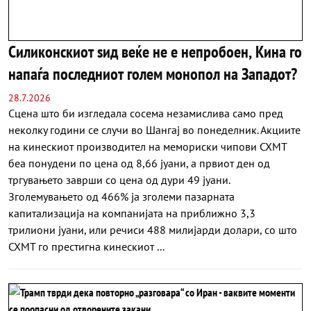
Силиконскиот ѕид веќе не е непробоен, Кина го
напаѓа последниот голем монопол на Западот?
28.7.2026
Сцена што би изгледала сосема незамислива само пред
неколку години се случи во Шангај во понеделник. Акциите
на кинескиот производител на мемориски чипови CXMT
беа понудени по цена од 8,66 јуани, а првиот ден од
тргувањето заврши со цена од дури 49 јуани.
Зголемувањето од 466% ја зголеми пазарната
капитализација на компанијата на приближно 3,3
трилиони јуани, или речиси 488 милијарди долари, со што
CXMT го престигна кинескиот ...