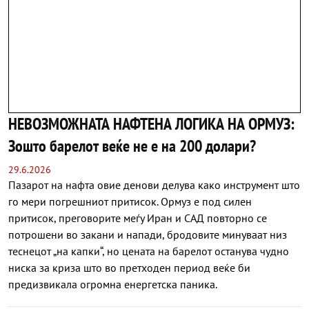
НЕВОЗМОЖНАТА НАФТЕНА ЛОГИКА НА ОРМУЗ:
Зошто барелот веќе не е на 200 долари?
29.6.2026
Пазарот на нафта овие денови делува како инструмент што
го мери погрешниот притисок. Ормуз е под силен
притисок, преговорите меѓу Иран и САД повторно се
потрошени во закани и напади, бродовите минуваат низ
теснецот „на капки“, но цената на барелот останува чудно
ниска за криза што во претходен период веќе би
предизвикала огромна енергетска паника.