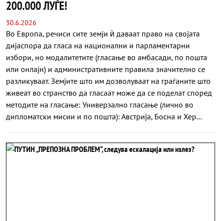
200.000 ЛУЃЕ!
30.6.2026
Во Европа, речиси сите земји ѝ даваат право на својата
дијаспора да гласа на национални и парламентарни
избори, но модалитетите (гласање во амбасади, по пошта
или онлајн) и административните правила значително се
разликуваат. Земјите што им дозволуваат на граѓаните што
живеат во странство да гласаат може да се поделат според
методите на гласање: Универзално гласање (лично во
дипломатски мисии и по пошта): Австрија, Босна и Хер...