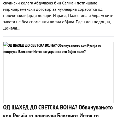
саудиски колега Абдулазиз бин Салман потпишале
мирновременски договор за нуклеарна соработка од
повеќе милијарди долари. Израел, Палестина и Аврамските
завети не беа споменати во таа објава. Еден ден подоцна,
Доналд...
ОД ШАХЕД ДО СВЕТСКА ВОЈНА? Обвинувањето
кон Русија го поврзува Блискиот Исток со