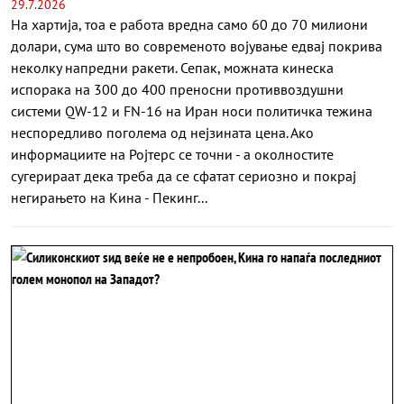
29.7.2026
На хартија, тоа е работа вредна само 60 до 70 милиони
долари, сума што во современото војување едвај покрива
неколку напредни ракети. Сепак, можната кинеска
испорака на 300 до 400 преносни противвоздушни
системи QW-12 и FN-16 на Иран носи политичка тежина
неспоредливо поголема од нејзината цена. Ако
информациите на Ројтерс се точни - а околностите
сугерираат дека треба да се сфатат сериозно и покрај
негирањето на Кина - Пекинг...