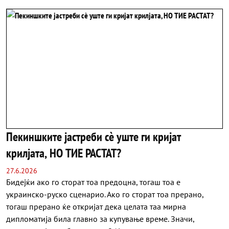
Пекиншките јастреби сè уште ги кријат
крилјата, НО ТИЕ РАСТАТ?
27.6.2026
Бидејќи ако го сторат тоа предоцна, тогаш тоа е
украинско-руско сценарио. Ако го сторат тоа прерано,
тогаш прерано ќе откријат дека целата таа мирна
дипломатија била главно за купување време. Значи,