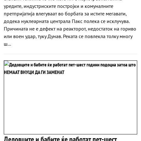
уредите, индустриските постројки и комуналните
претпријатија влегуваат во борбата за истите мегавати,
додека нуклеарната централа Пакс полека се исклучува.
Причината не е дефект на реакторот, недостаток на гориво
или воен удар, туку Дунав. Реката се повлекла толку многу
ш...
Дедовците и бабите ќе работат пет-шест