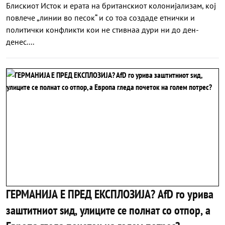
Блискиот Исток и ерата на британскиот колонијализам, кој
повлече „линии во песок“ и со тоа создаде етнички и
политички конфликти кои не стивнаа дури ни до ден-
денес....
ГЕРМАНИЈА Е ПРЕД ЕКСПЛОЗИЈА? АfD го урива
заштитниот ѕид, улиците се полнат со отпор, а