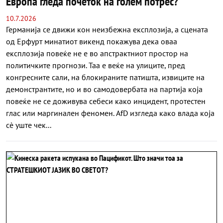
Европа гледа почеток на голем потрес?
10.7.2026
Германија се движи кон неизбежна експлозија, а сцената
од Ерфурт минатиот викенд покажува дека оваа
експлозија повеќе не е во апстрактниот простор на
политичките прогнози. Таа е веќе на улиците, пред
конгресните сали, на блокираните патишта, извиците на
демонстрантите, но и во самодовербата на партија која
повеќе не се доживува себеси како инцидент, протестен
глас или маргинален феномен. AfD изгледа како влада која
сè уште чек...