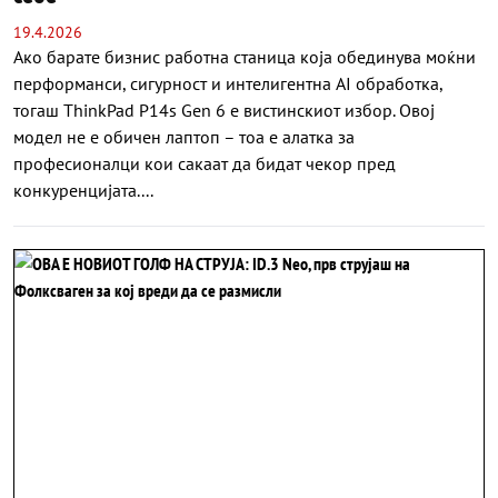
19.4.2026
Ако барате бизнис работна станица која обединува моќни
перформанси, сигурност и интелигентна AI обработка,
тогаш ThinkPad P14s Gen 6 е вистинскиот избор. Овој
модел не е обичен лаптоп – тоа е алатка за
професионалци кои сакаат да бидат чекор пред
конкуренцијата....