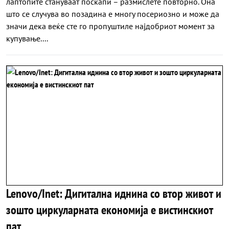
лаптопите стануваат поскапи – размислете повторно. Она
што се случува во позадина е многу посериозно и може да
значи дека веќе сте го пропуштиле најдобриот момент за
купување....
Lenovo/Inet: Дигитална иднина со втор живот и
зошто циркуларната економија е вистинскиот
пат