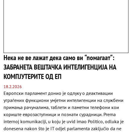
Нека не ве лажат дека само ви “помагаат“:
ЗАБРАНЕТА ВЕШТАЧКА ИНТЕЛИГЕНЦИЈА НА
КОМПЈУТЕРИТЕ ОД ЕП
18.2.2026
Европски парламент донио је одлуку о деактивации
уграѓених функциони умјетни интелигенции на службени
примања рачуналима, таблети и паметни телефони кои
кориште еврозаступници и познати сурадници. Prema
internoj komunikaciji, u koju je uvid imao Politico, odluka je
donesena nakon što je IT odjel parlamenta zaključio da ne