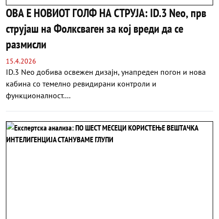
ОВА Е НОВИОТ ГОЛФ НА СТРУЈА: ID.3 Neo, прв
струјаш на Фолксваген за кој вреди да се
размисли
15.4.2026
ID.3 Neo добива освежен дизајн, унапреден погон и нова
кабина со темелно ревидирани контроли и
функционалност....