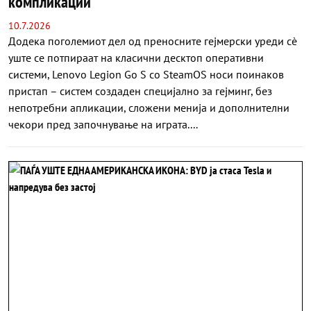
компликации
10.7.2026
Додека поголемиот дел од преносните гејмерски уреди сè
уште се потпираат на класични десктоп оперативни
системи, Lenovo Legion Go S со SteamOS носи поинаков
пристап – систем создаден специјално за гејминг, без
непотребни апликации, сложени менија и дополнителни
чекори пред започнување на играта....