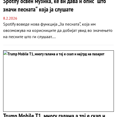
Spotify освен музика, ќе ви дава и опис “што
значи песната“ која ја слушате
8.2.2026
Spotify воведе нова функција „За песната“, која им
овозможува на корисниците да добијат увид во значењето
на песните што ги слушаат....
Trump Mobile T1, многу галама а тој е скап и