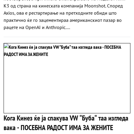
K3 од страна на кинеската компанија Moonshot. Според
Axios, ова е рестартирање на претходните обиди што
практично ќе го зацементираа американскиот пазар во
рацете на OpenAI и Anthropic....
Кога Кинез ќе ја спакува VW “Буба“ таа изгледа
вака - ПОСЕБНА РАДОСТ ИМА ЗА ЖЕНИТЕ