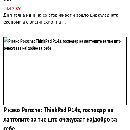
24.4.2026
Дигитална иднина со втор живот и зошто циркуларната
економија е вистинскиот пат...
P како Porsche: ThinkPad P14s, господар на
лаптопите за тие што очекуваат најдобро за
себе