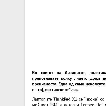
Во светот на бизинисот, политика
препознавате колку лицето држи д
прецизноста. Една од само неколкуте
е - тој, вистинскиот“ лик.
Лаптопите
ThinkPad X1
се “икона“ со
моќниот IBM и потоа и
Lenovo
. Тој