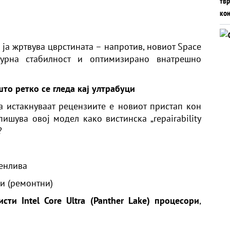
 ја жртвува цврстината – напротив, новиот Space
турна стабилност и оптимизирано внатрешно
то ретко се гледа кај ултрабуци
а истакнуваат рецензиите е новиот пристап кон
пишува овој модел како вистинска „repairability
?
менлива
ни (ремонтни)
ти Intel Core Ultra (Panther Lake) процесори
,