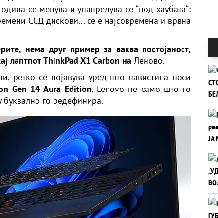
година се менува и унапредува се “под хаубата“:
ремени ССД дискови... се е најсовремена и врвна
ерите, нема друг пример за ваква постојаност,
кај лаптпот ThinkPad X1 Carbon на
Леново.
и, ретко се појавува уред што навистина носи
on Gen 14 Aura Edition
, Lenovo не само што го
ку буквално го редефинира.