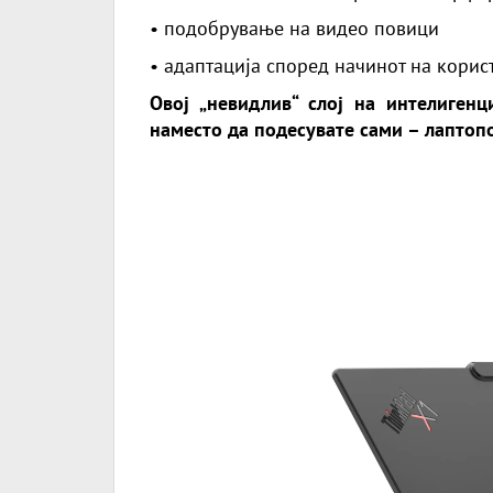
• подобрување на видео повици
• адаптација според начинот на кори
Овој „невидлив“ слој на интелигенц
наместо да подесувате сами – лаптопо