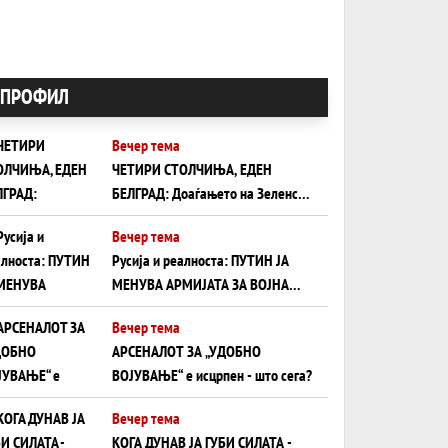
ПРОФИЛ
Вечер тема
ЧЕТИРИ СТОЛЧИЊА, ЕДЕН
БЕЛГРАД: Доаѓањето на Зеленски
ги открива тајните на политиката
Вечер тема
на балансирање на Вучиќ
Русија и реалноста: ПУТИН ЈА
МЕНУВА АРМИЈАТА ЗА ВОЈНА
ШТО ОСТАНУВА БЕЗ ФРОНТ
Вечер тема
АРСЕНАЛОТ ЗА „УДОБНО
ВОЈУВАЊЕ“ е исцрпен - што сега?
Вечер тема
КОГА ДУНАВ ЈА ГУБИ СИЛАТА -