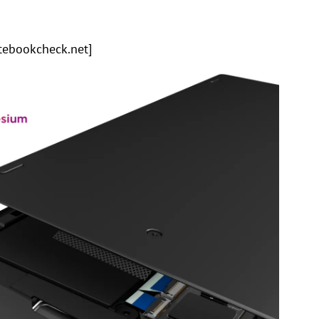
tebookcheck.net
]