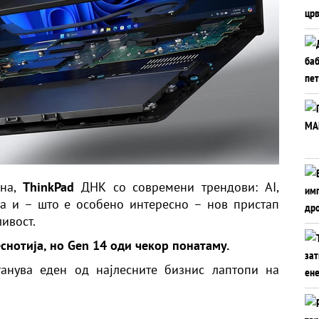
чна,
ThinkPad
ДНК со современи трендови: AI,
ја и – што е особено интересно – нов пристап
ивост.
снотија, но Gen 14 оди чекор понатаму.
танува еден од најлесните бизнис лаптопи на