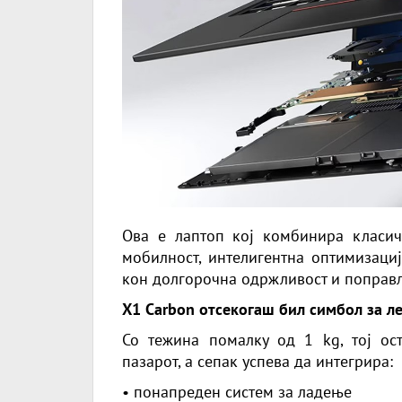
Ова е лаптоп кој комбинира класи
мобилност, интелигентна оптимизаци
кон долгорочна одржливост и поправл
X1 Carbon отсекогаш бил симбол за ле
Со тежина помалку од 1 kg, тој ос
пазарот, а сепак успева да интегрира:
• понапреден систем за ладење