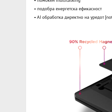
• помоќен multitasking
• подобра енергетска ефикасност
• AI обработка директно на уредот [
no