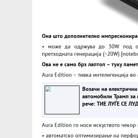
Она што дополнително импресионира
• може да одржува до 30W под оп
претходната генерација (~20W) [
noteb
Ова не е само брз лаптоп – туку паме
Aura Edition – тивка интелигенција во
Возачи на електрични
автомобили Трамп за 
рече: ТИЕ ЛУЃЕ СЕ ЛУ
А еве зошто
Aura Edition го носи искуството чекор
• автоматско оптимизирање на перфо