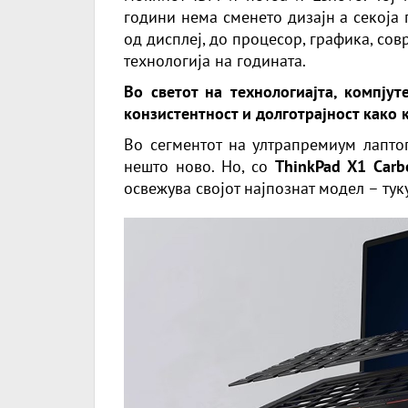
години нема сменето дизајн а секоја 
од дисплеј, до процесор, графика, сов
технологија на годината.
Во светот на технологиајта, компјут
конзистентност и долготрајност како 
Во сегментот на ултрапремиум лаптоп
нешто ново. Но, со
ThinkPad X1 Carb
освежува својот најпознат модел – ту