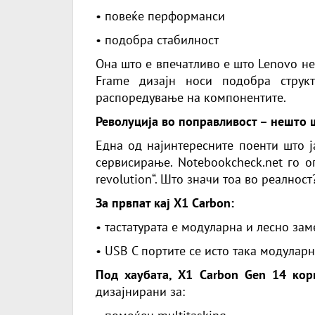
• повеќе перформанси
• подобра стабилност
Она што е впечатливо е што
Lenovo
не
Frame дизајн носи подобра струк
распоредување на компонентите.
Револуција во поправливост – нешто ш
Една од најинтересните поенти што ј
сервисирање.
Notebookcheck.net
го о
revolution“. Што значи тоа во реалност
За првпат кај X1 Carbon:
• тастатурата е модуларна и лесно за
• USB C портите се исто така модулар
Под хаубата, X1 Carbon Gen 14 корис
дизајнирани за: