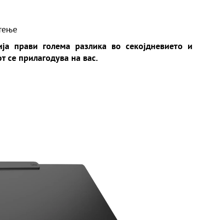
стење
ија прави голема разлика во секојдневието и
т се прилагодува на вас.