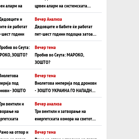
црвен аларм на системската
плоча од јужна Германија до
Вечер Анализа
Црното Море...
Дедовците и бабите ќе работат
пет-шест години подоцна затоа
што НЕМААТ ВНУЦИ ДА ГИ
Вечер тема
ЗАМЕНАТ
Пробив во Сеута: МАРОКО,
ЗОШТО?
Вечер тема
Виолетова империја под дронови
- ЗОШТО УКРАИНА ГО НАПАДНА
РУСКИОТ WILDBERRIES
Вечер анализа
Три вентили и затворање на
енергетската комора на светот:
Нападот во Суец најавува
Вечер тема
глобален енергетски инфаркт?