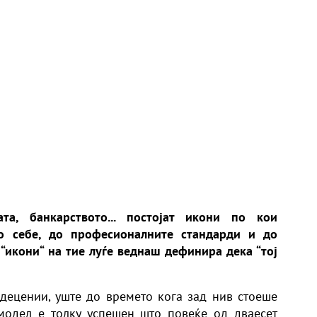
та, банкарството... постојат икони по кои
о себе, до професионалните стандарди и до
 “икони“ на тие луѓе веднаш дефинира дека “тој
 децении, уште до времето кога зад нив стоеше
 модел е толку успешен што повеќе од дваесет