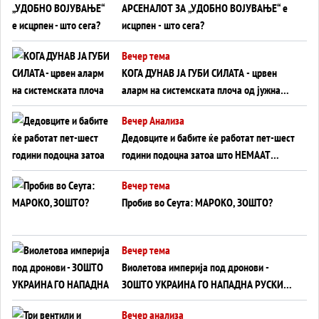
АРСЕНАЛОТ ЗА „УДОБНО ВОЈУВАЊЕ“ е
исцрпен - што сега?
Вечер тема
КОГА ДУНАВ ЈА ГУБИ СИЛАТА - црвен
аларм на системската плоча од јужна
Германија до Црното Море...
Вечер Анализа
Дедовците и бабите ќе работат пет-шест
години подоцна затоа што НЕМААТ
ВНУЦИ ДА ГИ ЗАМЕНАТ
Вечер тема
Пробив во Сеута: МАРОКО, ЗОШТО?
Вечер тема
Виолетова империја под дронови -
ЗОШТО УКРАИНА ГО НАПАДНА РУСКИОТ
WILDBERRIES
Вечер анализа