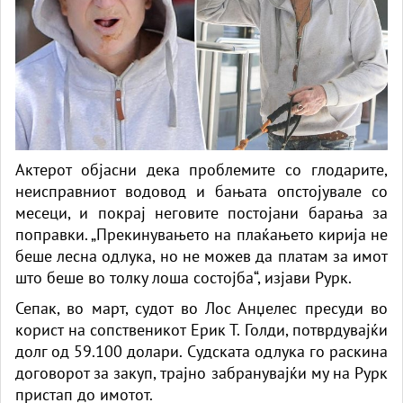
Актерот објасни дека проблемите со глодарите,
неисправниот водовод и бањата опстојувале со
месеци, и покрај неговите постојани барања за
поправки. „Прекинувањето на плаќањето кирија не
беше лесна одлука, но не можев да платам за имот
што беше во толку лоша состојба“, изјави Рурк.
Сепак, во март, судот во Лос Анџелес пресуди во
корист на сопственикот Ерик Т. Голди, потврдувајќи
долг од 59.100 долари. Судската одлука го раскина
договорот за закуп, трајно забранувајќи му на Рурк
пристап до имотот.