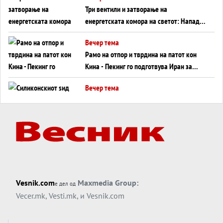
Три вентили и затворање на
енергетската комора на светот: Нападот
во Суец најавува глобален енергетски
Вечер тема
инфаркт?
Рамо на отпор и тврдина на патот кон
Кина - Пекинг го подготвува Иран за
американска копнена инвазија
Вечер тема
Силиконскиот ѕид веќе не е непробоен,
Кина го напаѓа последниот голем
монопол на Западот?
Вечер тема
Трамп тврди дека повторно „разговара“
со Иран - ваквите моменти се поопасни
од отворените закани
Вечер тема
Vesnik.com
Maxmedia Group:
е дел од
ДЛАБОКО УДОЛУ: Сметководствените
Vecer.mk
,
Vesti.mk
, и
Vesnik.com
трикови што го соборија ЕНРОН ги
применуваат гигантите за ВИ