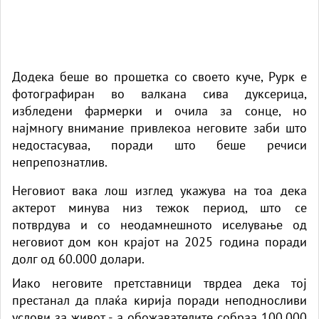
Додека беше во прошетка со своето куче, Рурк е
фотографиран во валкана сива дуксерица,
избледени фармерки и очила за сонце, но
најмногу внимание привлекоа неговите заби што
недостасуваа, поради што беше речиси
непрепознатлив.
Неговиот вака лош изглед укажува на тоа дека
актерот минува низ тежок период, што се
потврдува и со неодамнешното иселување од
неговиот дом кон крајот на 2025 година поради
долг од 60.000 долари.
Иако неговите претставници тврдеа дека тој
престанал да плаќа кирија поради неподносливи
услови за живот - а обожавателите собраа 100.000