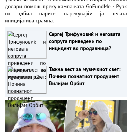
долари помош преку кампањата GoFundMe - Рурк
ги одбил парите, нарекувајќи ја целата
иницијатива срамна.
Сергеј Трифуновиќ и неговата
сопруга приведени по
инцидент во продавница?
Тажна вест за музичкиот свет:
Почина познатиот продуцент
Вилијам Орбит