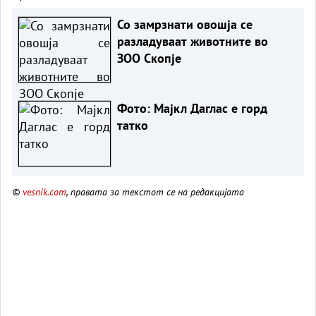
Со замрзнати овошја се
разладуваат животните во
ЗОО Скопје
Фото: Мајкл Даглас е горд
татко
©
vesnik.com
, правата за текстот се на редакцијата