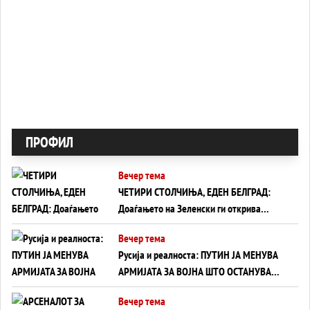
ПРОФИЛ
Вечер тема
ЧЕТИРИ СТОЛЧИЊА, ЕДЕН БЕЛГРАД:
Доаѓањето на Зеленски ги открива
тајните на политиката на балансирање
Вечер тема
на Вучиќ
Русија и реалноста: ПУТИН ЈА МЕНУВА
АРМИЈАТА ЗА ВОЈНА ШТО ОСТАНУВА
БЕЗ ФРОНТ
Вечер тема