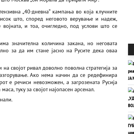
нтензивна „40-дневна“ кампања во која клучните
исок што, според неговото верување и надеж,
војната, и тоа, очигледно, под услови што се
има значителна количина закана, но неговата
лно за да им стане јасно на Русите дека оваа
и на својот ривал доволно поволна стратегија за
разгорување. Ако нема начин да се редефинира
рот е речиси невозможен, а загрозената Русија
маса, туку за својот најопасен арсенал.
нали.