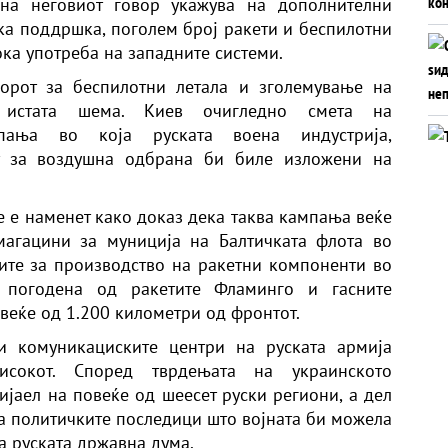
 на неговиот говор укажува на дополнителни
чка поддршка, поголем број ракети и беспилотни
ка употреба на западните системи.
орот за беспилотни летала и зголемување на
 истата шема. Киев очигледно смета на
мпања во која руската воена индустрија,
т за воздушна одбрана би биле изложени на
е е наменет како доказ дека таква кампања веќе
магацини за муниција на Балтичката флота во
ките за производство на ракетни компоненти во
 погодена од ракетите Фламинго и гасните
овеќе од 1.200 километри од фронтот.
и комуникациските центри на руската армија
исокот. Според тврдењата на украинското
ијаел на повеќе од шеесет руски региони, а дел
ва политичките последици што војната би можела
а руската државна дума.