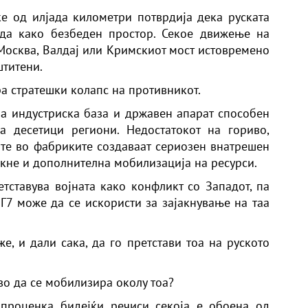
е од илјада километри потврдија дека руската
да како безбеден простор. Секое движење на
 Москва, Валдај или Кримскиот мост истовремено
штитени.
ра стратешки колапс на противникот.
ма индустриска база и државен апарат способен
а десетици региони. Недостатокот на гориво,
те во фабриките создаваат сериозен внатрешен
икне и дополнителна мобилизација на ресурси.
етставува војната како конфликт со Западот, па
 Г7 може да се искористи за зајакнување на таа
, и дали сака, да го претстави тоа на руското
во да се мобилизира околу тоа?
 проценка бидејќи речиси секоја е обоена од