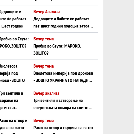
плоча од јужна Германија до
Вечер Анализа
Црното Море...
Дедовците и бабите ќе работат
пет-шест години подоцна затоа
што НЕМААТ ВНУЦИ ДА ГИ
Вечер тема
ЗАМЕНАТ
Пробив во Сеута: МАРОКО,
ЗОШТО?
Вечер тема
Виолетова империја под дронови
- ЗОШТО УКРАИНА ГО НАПАДНА
РУСКИОТ WILDBERRIES
Вечер анализа
Три вентили и затворање на
енергетската комора на светот:
Нападот во Суец најавува
Вечер тема
глобален енергетски инфаркт?
Рамо на отпор и тврдина на патот