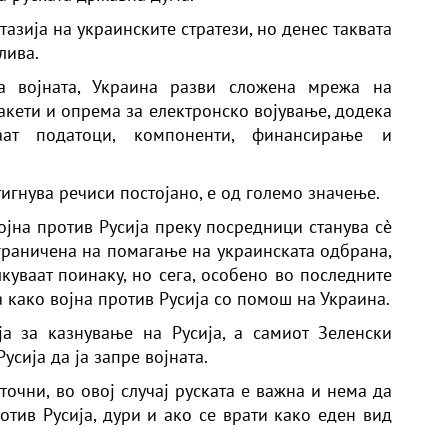
азија на украинските стратези, но денес таквата
лива.
 војната, Украина разви сложена мрежа на
акети и опрема за електронско војување, додека
аат податоци, компоненти, финансирање и
тигнува речиси постојано, е од големо значење.
ојна против Русија преку посредници станува сè
раничена на помагање на украинската одбрана,
куваат поинаку, но сега, особено во последните
а како војна против Русија со помош на Украина.
а за казнување на Русија, а самиот Зеленски
усија да ја запре војната.
точни, во овој случај руската е важна и нема да
ротив Русија, дури и ако се врати како еден вид