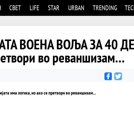
Н
СВЕТ
LIFE
STAR
URBAN
TRENDING
TE
АТА ВОЕНА ВОЉА ЗА 40 ДЕ
претвори во реваншизам...