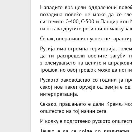
Нападите врз цели оддалечени повеќ
позадина повеќе не може да се гле
системите С-400, С-500 и Панцир кон
ги остава другите региони помалку за
Сепак, оперативниот успех не гаранти
Русија има огромна територија, голе
да ги распредели воените загуби н
зголемувањето на цените и штрајкови
трошок, но овој трошок може да потт
Руското раководство со години ја пр
секој нов пакет оружје од земјите од
интерпретација.
Секако, прашањето е дали Кремљ може
општество на тој начин сега.
И колку е подготвено руското општест
Тешко е да се дојде до квалитетна