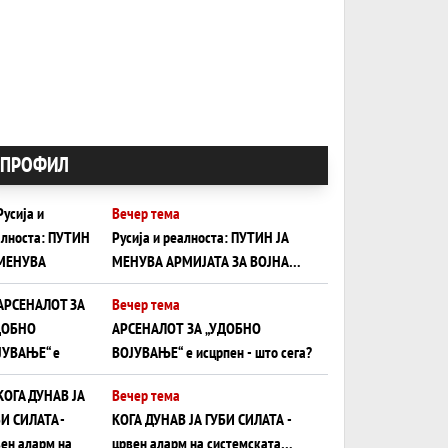
ПРОФИЛ
Вечер тема
Русија и реалноста: ПУТИН ЈА
МЕНУВА АРМИЈАТА ЗА ВОЈНА
ШТО ОСТАНУВА БЕЗ ФРОНТ
Вечер тема
АРСЕНАЛОТ ЗА „УДОБНО
ВОЈУВАЊЕ“ е исцрпен - што сега?
Вечер тема
КОГА ДУНАВ ЈА ГУБИ СИЛАТА -
црвен аларм на системската