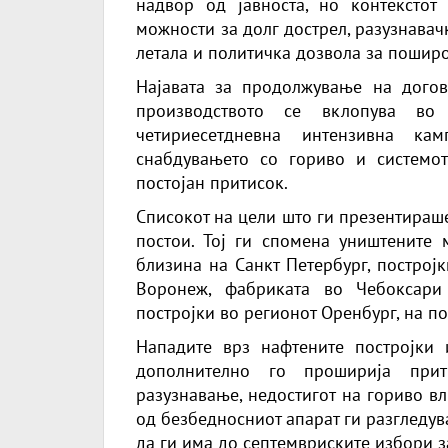
надвор од јавноста, но контекстот
можности за долг дострел, разузнава
летала и политичка дозвола за поширо
Најавата за продолжување на догов
производството се вклопува во
четириесетдневна интензивна ка
снабдувањето со гориво и системо
постојан притисок.
Списокот на цели што ги презентираш
постои. Тој ги спомена уништените 
близина на Санкт Петербург, построј
Воронеж, фабриката во Чебоксари
постројки во регионот Оренбург, на п
Нападите врз нафтените постројки 
дополнително го проширија прит
разузнавање, недостигот на гориво вл
од безбедносниот апарат ги разгледу
да ги има до септемвриските избори з