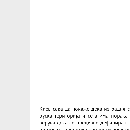
Киев сака да покаже дека изградил с
руска територија и сега има порака 
верува дека со прецизно дефиниран п
притисок за краток временски период