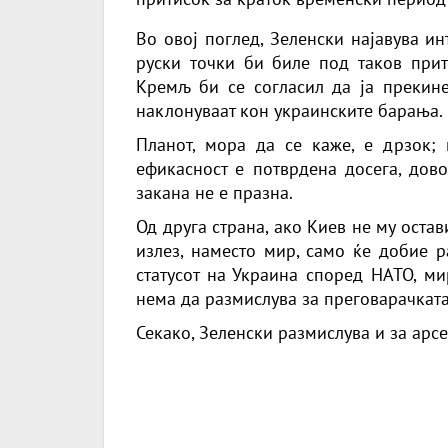
Во овој поглед, Зеленски најавува и
руски точки би биле под таков прит
Кремљ би се согласил да ја прекине 
наклонуваат кон украинските барања.
Планот, мора да се каже, е дрзок; 
ефикасност е потврдена досега, дово
закана не е празна.
Од друга страна, ако Киев не му остав
излез, наместо мир, само ќе добие 
статусот на Украина според НАТО, ми
нема да размислува за преговарачката 
Секако, Зеленски размислува и за арсе