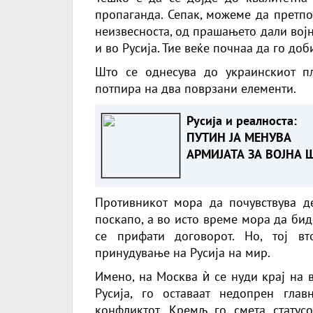
пропаганда. Сепак, можеме да претпо
неизвесноста, од прашањето дали војн
и во Русија. Тие веќе почнаа да го до
Што се однесува до украинскиот пл
потпира на два поврзани елементи.
Русија и реалноста:
ПУТИН ЈА МЕНУВА
АРМИЈАТА ЗА ВОЈНА 
ОСТАНУВА БЕЗ ФРОН
Противникот мора да почувствува д
поскапо, а во исто време мора да бид
се прифати договорот. Но, тој в
принудување на Русија на мир.
Имено, на Москва ѝ се нуди крај на 
Русија, го оставаат недопрен гла
конфликтот, Кремљ го смета статус