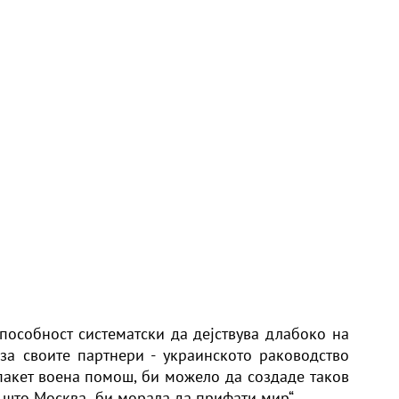
пособност систематски да дејствува длабоко на
за своите партнери - украинското раководство
акет воена помош, би можело да создаде таков
 што Москва „би морала да прифати мир“.