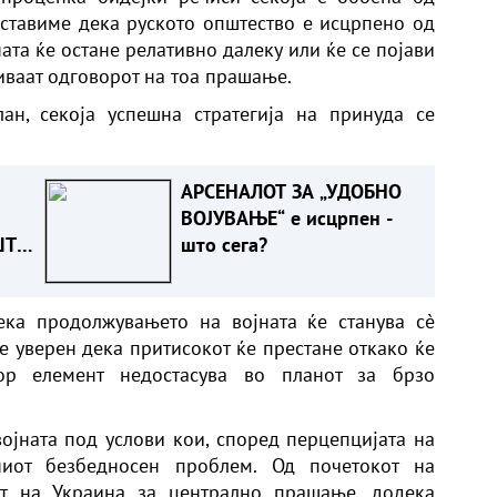
ставиме дека руското општество е исцрпено од
ата ќе остане релативно далеку или ќе се појави
биваат одговорот на тоа прашање.
ан, секоја успешна стратегија на принуда се
АРСЕНАЛОТ ЗА „УДОБНО
ВОЈУВАЊЕ“ е исцрпен -
ШТО
што сега?
Т
ека продолжувањето на војната ќе станува сè
е уверен дека притисокот ќе престане откако ќе
тор елемент недостасува во планот за брзо
војната под услови кои, според перцепцијата на
вниот безбедносен проблем. Од почетокот на
от на Украина за централно прашање, додека