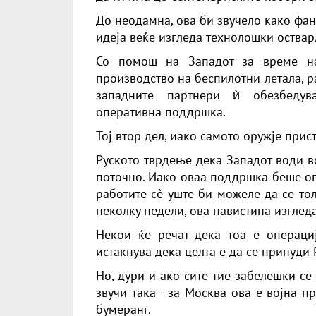
До неодамна, ова би звучело како фант
идеја веќе изгледа технолошки оствар
Со помош на Западот за време на
производство на беспилотни летала, р
западните партнери ѝ обезбедув
оперативна поддршка.
Тој втор дел, иако самото оружје прис
Руското тврдење дека Западот води в
поточно. Иако оваа поддршка беше ог
работите сè уште би можеле да се тол
неколку недели, ова навистина изглед
Некои ќе речат дека тоа е операциј
истакнува дека целта е да се принуди Р
Но, дури и ако сите тие забелешки се 
звучи така - за Москва ова е војна п
бумеранг.