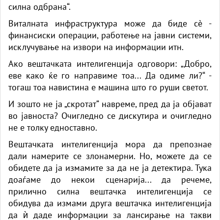
силна одбрана“.
Виталната инфраструктура може да биде сè -
финансиски операции, работење на јавни системи,
исклучување на извори на информации итн.
Ако вештачката интелигенција одговори: „Добро,
еве како ќе го направиме тоа... Да одиме ли?“ -
тогаш тоа навистина е машина што го руши светот.
И зошто не ја „скротат“ навреме, пред да ја објават
во јавноста? Очигледно се дискутира и очигледно
не е толку едноставно.
Вештачката интелигенција мора да препознае
дали намерите се злонамерни. Но, можете да се
обидете да ја измамите за да не ја детектира. Тука
доаѓаме до некои сценарија... да речеме,
прилично силна вештачка интелигенција се
обидува да измами друга вештачка интелигенција
да ѝ даде информации за лансирање на такви