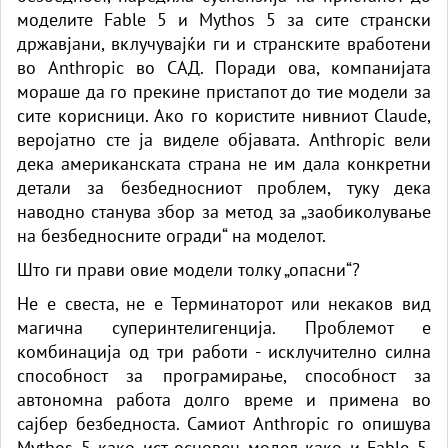
моделите Fable 5 и Mythos 5 за сите странски
државјани, вклучувајќи ги и странските вработени
во Anthropic во САД. Поради ова, компанијата
мораше да го прекине пристапот до тие модели за
сите корисници. Ако го користите нивниот Claude,
веројатно сте ја виделе објавата. Anthropic вели
дека американската страна не им дала конкретни
детали за безбедносниот проблем, туку дека
наводно станува збор за метод за „заобиколување
на безбедносните огради“ на моделот.
Што ги прави овие модели толку „опасни“?
Не е свеста, не е Терминаторот или некаков вид
магична суперинтелигенција. Проблемот е
комбинација од три работи - исклучително силна
способност за програмирање, способност за
автономна работа долго време и примена во
сајбер безбедноста. Самиот Anthropic го опишува
Mythos 5 како ист основен модел како и Fable 5,