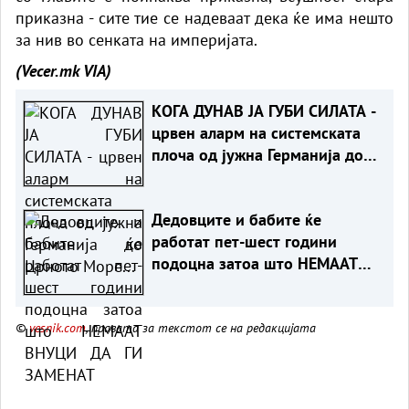
приказна - сите тие се надеваат дека ќе има нешто
за нив во сенката на империјата.
(Vecer.mk
VIA)
КОГА ДУНАВ ЈА ГУБИ СИЛАТА -
црвен аларм на системската
плоча од јужна Германија до
Црното Море...
Дедовците и бабите ќе
работат пет-шест години
подоцна затоа што НЕМААТ
ВНУЦИ ДА ГИ ЗАМЕНАТ
©
vesnik.com
, правата за текстот се на редакцијата