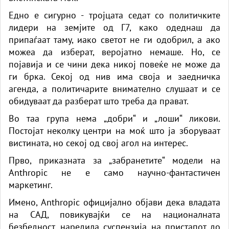
Едно е сигурно - тројцата седат со политичките
лидери на земјите од Г7, како одеднаш да
припаѓаат таму, иако светот не ги одобрил, а ако
можеа да изберат, веројатно немаше. Но, се
појавија и се чини дека никој повеќе не може да
ги брка. Секој од нив има своја и заедничка
агенда, а политичарите внимателно слушаат и се
обидуваат да разберат што треба да прават.
Во таа група нема „добри“ и „лоши“ ликови.
Постојат неколку центри на моќ што ја зборуваат
вистината, но секој од свој агол на интерес.
Прво, приказната за „забранетите“ модели на
Anthropic не е само научно-фантастичен
маркетинг.
Имено, Anthropic официјално објави дека владата
на САД, повикувајќи се на националната
безбедност, наредила суспензија на пристапот до