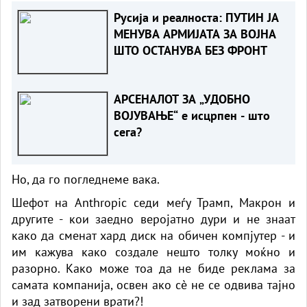
Русија и реалноста: ПУТИН ЈА
МЕНУВА АРМИЈАТА ЗА ВОЈНА
ШТО ОСТАНУВА БЕЗ ФРОНТ
АРСЕНАЛОТ ЗА „УДОБНО
ВОЈУВАЊЕ“ е исцрпен - што
сега?
Но, да го погледнеме вака.
Шефот на Anthropic седи меѓу Трамп, Макрон и
другите - кои заедно веројатно дури и не знаат
како да сменат хард диск на обичен компјутер - и
им кажува како создале нешто толку моќно и
разорно. Како може тоа да не биде реклама за
самата компанија, освен ако сè не се одвива тајно
и зад затворени врати?!