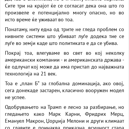
Сите три на крајот ќе се согласат дека она што го
произвеле е потенцијално многу опасно, но во
исто време ќе уживаат во тоа.
Понатаму, ниту една од трите не гледа проблем со
нивните системи што убиваат луѓе додека тие се
луѓе во земји каде што политиката е да се убива.
Покрај тоа, влегуваме во свет во кој неколку
американски компании - и американската држава -
ќе одлучат кој може да има пристап до најважната
технологија на 21 век.
Тоа е „план Б“ за глобална доминација, ако овој,
сега донекаде застарен, класично вооружен модел
не успее.
Одобрувањето на Трамп е лесно за разбирање, но
гледањето како Марк Карни, Фридрих Мерц,
Емануел Макрон, Џорџија Мелони и други климаат
со главите е поинаква приказна, всушност стара