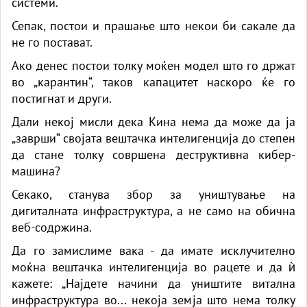
системи.
Сепак, постои и прашање што некои би сакале да
не го постават.
Ако денес постои толку моќен модел што го држат
во „карантин“, таков капацитет наскоро ќе го
постигнат и други.
Дали некој мисли дека Кина нема да може да ја
„заврши“ својата вештачка интелигенција до степен
да стане толку совршена деструктивна кибер-
машина?
Секако, станува збор за уништување на
дигиталната инфраструктура, а не само на обична
веб-содржина.
Да го замислиме вака - да имате исклучително
моќна вештачка интелигенција во рацете и да ѝ
кажете: „Најдете начини да уништите витална
инфраструктура во... некоја земја што нема толку