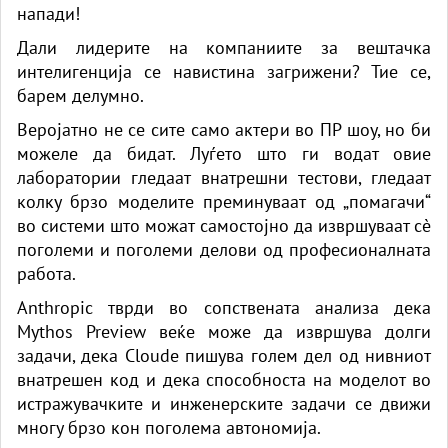
напади!
Дали лидерите на компаниите за вештачка
интелигенција се навистина загрижени? Тие се,
барем делумно.
Веројатно не се сите само актери во ПР шоу, но би
можеле да бидат. Луѓето што ги водат овие
лаборатории гледаат внатрешни тестови, гледаат
колку брзо моделите преминуваат од „помагачи“
во системи што можат самостојно да извршуваат сè
поголеми и поголеми делови од професионалната
работа.
Anthropic тврди во сопствената анализа дека
Mythos Preview веќе може да извршува долги
задачи, дека Cloude пишува голем дел од нивниот
внатрешен код и дека способноста на моделот во
истражувачките и инженерските задачи се движи
многу брзо кон поголема автономија.