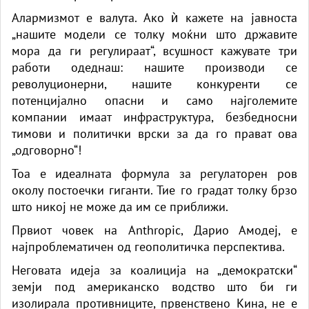
Алармизмот е валута. Ако ѝ кажете на јавноста
„нашите модели се толку моќни што државите
мора да ги регулираат“, всушност кажувате три
работи одеднаш: нашите производи се
револуционерни, нашите конкуренти се
потенцијално опасни и само најголемите
компании имаат инфраструктура, безбедносни
тимови и политички врски за да го прават ова
„одговорно“!
Тоа е идеалната формула за регулаторен ров
околу постоечки гиганти. Тие го градат толку брзо
што никој не може да им се приближи.
Првиот човек на Anthropic, Дарио Амодеј, е
најпроблематичен од геополитичка перспектива.
Неговата идеја за коалиција на „демократски“
земји под американско водство што би ги
изолирала противниците, првенствено Кина, не е