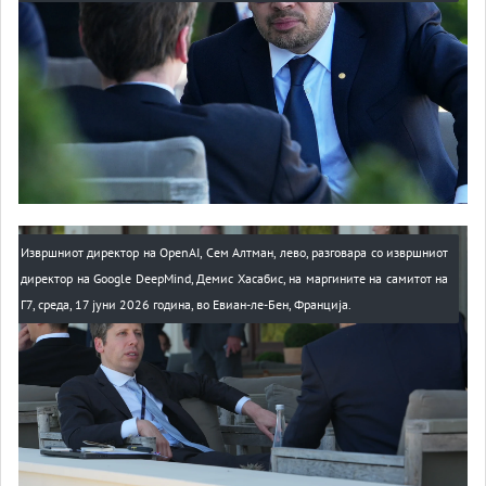
Извршниот директор на OpenAI, Сем Алтман, лево, разговара со извршниот
директор на Google DeepMind, Демис Хасабис, на маргините на самитот на
Г7, среда, 17 јуни 2026 година, во Евиан-ле-Бен, Франција.