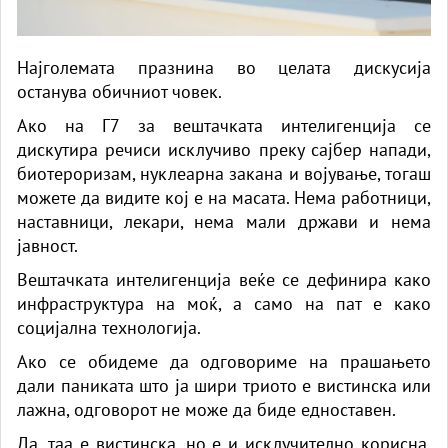
Најголемата празнина во целата дискусија
останува обичниот човек.
Ако на Г7 за вештачката интелигенција се
дискутира речиси исклучиво преку сајбер напади,
биотероризам, нуклеарна закана и војување, тогаш
можете да видите кој е на масата. Нема работници,
наставници, лекари, нема мали држави и нема
јавност.
Вештачката интелигенција веќе се дефинира како
инфраструктура на моќ, а само на пат е како
социјална технологија.
Ако се обидеме да одговориме на прашањето
дали паниката што ја шири триото е вистинска или
лажна, одговорот не може да биде едноставен.
Да, таа е вистинска, но е и исклучително корисна.