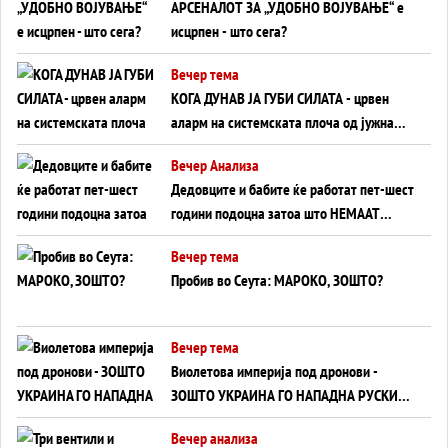
АРСЕНАЛОТ ЗА „УДОБНО ВОЈУВАЊЕ“ е
исцрпен - што сега?
Вечер тема
КОГА ДУНАВ ЈА ГУБИ СИЛАТА - црвен
аларм на системската плоча од јужна
Германија до Црното Море...
Вечер Анализа
Дедовците и бабите ќе работат пет-шест
години подоцна затоа што НЕМААТ
ВНУЦИ ДА ГИ ЗАМЕНАТ
Вечер тема
Пробив во Сеута: МАРОКО, ЗОШТО?
Вечер тема
Виолетова империја под дронови -
ЗОШТО УКРАИНА ГО НАПАДНА РУСКИОТ
WILDBERRIES
Вечер анализа