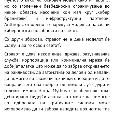
но со зголемени безбедносни ограничувања во
некои области, насочени кон мал круг „кибер
бранители“ и инфраструктурни партнери.
Anthropic отворено го нарекува модел со најсилни
кибернетски способности во светот.
Со други зборови, стравот не е дека моделот ќе
„одлучи да го освои светот“.
Стравот е дека некое лице, држава, разузнавачка
служба, корпорација или криминална мрежа ќе
добијат алатка што може да го забрза откривањето
на ранливости, да автоматизира делови од напади,
да помогне во сложени технички операции и да го
направи сето ова побрзо од тимови луѓе, дури и
големи тимови. Затоа Mythos е особено жестоко
дебатирано бидејќи алатка што може да помогне
во одбраната на критичните системи може
истовремено да ги забрза нападите врз истите тие