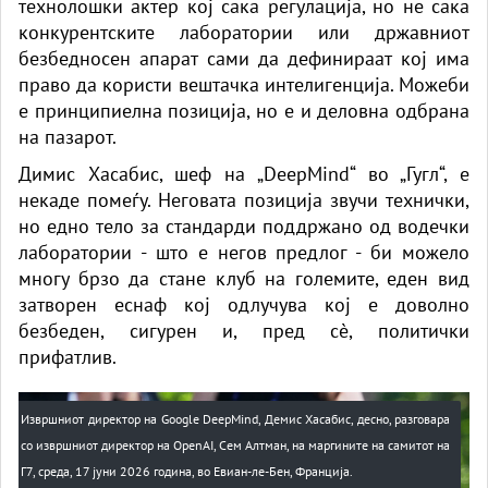
технолошки актер кој сака регулација, но не сака
конкурентските лаборатории или државниот
безбедносен апарат сами да дефинираат кој има
право да користи вештачка интелигенција. Можеби
е принципиелна позиција, но е и деловна одбрана
на пазарот.
Димис Хасабис, шеф на „DeepMind“ во „Гугл“, е
некаде помеѓу. Неговата позиција звучи технички,
но едно тело за стандарди поддржано од водечки
лаборатории - што е негов предлог - би можело
многу брзо да стане клуб на големите, еден вид
затворен еснаф кој одлучува кој е доволно
безбеден, сигурен и, пред сè, политички
прифатлив.
Извршниот директор на Google DeepMind, Демис Хасабис, десно, разговара
со извршниот директор на OpenAI, Сем Алтман, на маргините на самитот на
Г7, среда, 17 јуни 2026 година, во Евиан-ле-Бен, Франција.