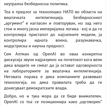
неутрална безбедносна политика.
Тоа е предлог за технолошко НАТО во областа на
вештачката интелигенција. Безбедносниот
„аргумент“ е нагласен и повторуван, но зад него
стои и многу јасна империјална логика - кој и да го
контролира пристапот до најсилните модели, ја
контролира идната воена, разузнавачка,
индустриска и научна предност.
Сем Алтман од OpenAI во оваа конкретна
дискусија звучи најразумно на почетокот кога вели
дека владите не смеат да ја остават одговорноста
на лабораториите за вештачка интелигенција.
Неговата порака е дека компаниите развиваат
технологија, но дека правилата треба да ги
донесуваат демократските влади.
Добро, но и тука мора да се биде внимателен.
OpenAI со тоа се позиционира како „одговорен“