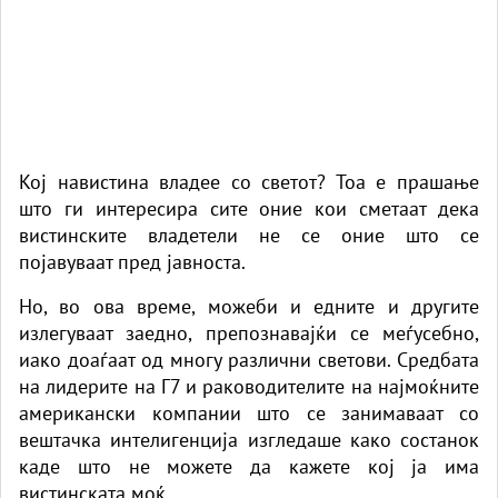
Кој навистина владее со светот? Тоа е прашање
што ги интересира сите оние кои сметаат дека
вистинските владетели не се оние што се
појавуваат пред јавноста.
Но, во ова време, можеби и едните и другите
излегуваат заедно, препознавајќи се меѓусебно,
иако доаѓаат од многу различни светови. Средбата
на лидерите на Г7 и раководителите на најмоќните
американски компании што се занимаваат со
вештачка интелигенција изгледаше како состанок
каде што не можете да кажете кој ја има
вистинската моќ.