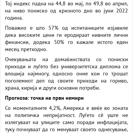
Тој индекс падна на 44,8 во мај, по 49,8 во април,
на ниво пониско од кризното дно во јуни 2022
година.
Поважно е што 57% од испитаниците изјавиле
дека високите цени ги еродираат нивните лични
финансии, додека 50% го кажале истото еден
месец претходно.
Очекувањата на домаќинствата со пониски
приходи и луѓето без универзитетска диплома се
влошија најмногу, односно оние кои го трошат
поголемиот дел од своите приходи на гориво,
храна, кирија и други основни потреби.
Прогноза: точка на први немири
Со моменталните 4,2%, Америка е веќе во зоната
на политичка непријатност. Луѓето сè уште не
излегуваат на улиците само поради инфлацијата,
туку почнуваат да го менуваат своето однесување,