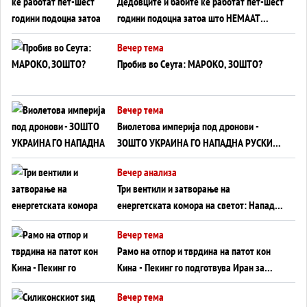
Дедовците и бабите ќе работат пет-шест
години подоцна затоа што НЕМААТ
ВНУЦИ ДА ГИ ЗАМЕНАТ
Вечер тема
Пробив во Сеута: МАРОКО, ЗОШТО?
Вечер тема
Виолетова империја под дронови -
ЗОШТО УКРАИНА ГО НАПАДНА РУСКИОТ
WILDBERRIES
Вечер анализа
Три вентили и затворање на
енергетската комора на светот: Нападот
во Суец најавува глобален енергетски
Вечер тема
инфаркт?
Рамо на отпор и тврдина на патот кон
Кина - Пекинг го подготвува Иран за
американска копнена инвазија
Вечер тема