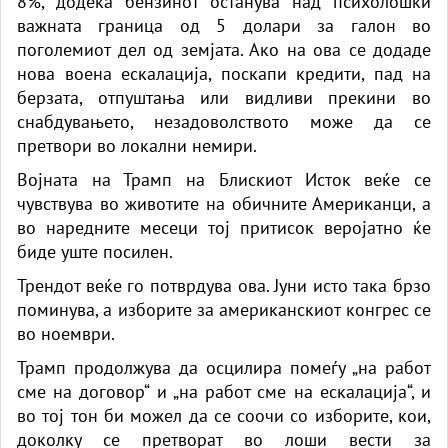
8%, додека бензинот останува над психолошки
важната граница од 5 долари за галон во
поголемиот дел од земјата. Ако на ова се додаде
нова воена ескалација, поскапи кредити, пад на
берзата, отпуштања или видливи прекини во
снабдувањето, незадоволството може да се
претвори во локални немири.
Војната на Трамп на Блискиот Исток веќе се
чувствува во животите на обичните Американци, а
во наредните месеци тој притисок веројатно ќе
биде уште посилен.
Трендот веќе го потврдува ова. Јуни исто така брзо
поминува, а изборите за американскиот конгрес се
во ноември.
Трамп продолжува да осцилира помеѓу „на работ
сме на договор“ и „на работ сме на ескалација“, и
во тој тон би можел да се соочи со изборите, кои,
доколку се претворат во лоши вести за