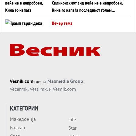
Силиконскиот ѕид веќе не е непробоен,
Кина го напаѓа последниот голем
монопол на Западот?
Вечер тема
Трамп тврди дека повторно „разговара“
со Иран - ваквите моменти се поопасни
од отворените закани
Вечер тема
ДЛАБОКО УДОЛУ: Сметководствените
трикови што го соборија ЕНРОН ги
применуваат гигантите за ВИ
Вечер тема
Vesnik.com
Maxmedia Group:
е дел од
АТОМСКО ДОМИНО НА БЛИСКИОТ
Vecer.mk
,
Vesti.mk
, и
Vesnik.com
ИСТОК
Вечер тема
КАТЕГОРИИ
ОД ШАХЕД ДО СВЕТСКА ВОЈНА?
Македонија
Life
Обвинувањето кон Русија го поврзува
Балкан
Блискиот Исток со украинското бојно
Star
Тема
поле?
Свет