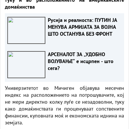
домаќинства
Русија и реалноста: ПУТИН ЈА
МЕНУВА АРМИЈАТА ЗА ВОЈНА
ШТО ОСТАНУВА БЕЗ ФРОНТ
АРСЕНАЛОТ ЗА „УДОБНО
ВОЈУВАЊЕ“ е исцрпен - што
сега?
Универзитетот во Мичиген објавува месечен
индекс на расположението на потрошувачите, кој
не мери директно колку луѓе се незадоволни, туку
како домаќинствата ги проценуваат сопствените
финансии, куповната моќ и економската иднина на
земјата.