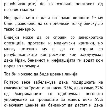
републиканците, ќе го означат остатокот од
неговиот мандат.
Но, прашањето е дали на Трамп воопшто ќе му
биде дозволено да се приближи толку блиску до
такво сценарио.
Бидејќи може да се справи со демократска
опозиција, протести и медиумски критики, но
многу потешко му е да се справи со
републиканските конгресмени кои заклучуваат
дека Иран, бензинот и инфлацијата ги водат кон
пораз во ноември.
Тоа би можело да биде црвена линија.
Ројтерс веќе забележува дека поддршката на
гласачите за Трамп е на ниски 35%, дека само 22%
од Американците го одобруваат неговото
управување со трошоците за живот, дека 59%
очекуваат цените на бензинот да растат и дека