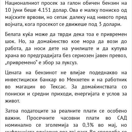
Националниот просек за галон обичен бензин на
10 јуни беше 4.151 долар. Ова е малку пониско од
мајските врвови, но сепак далеку над нивото пред
војната, кога просекот се движеше под 3 долари.
Белата куќа може да тврди дека тоа е привремен
шок. Но, за домаќинство кое мора да вози до
работа, да носи дете на училиште и да купува
храна во предградијата без сериозен јавен превоз,
„привремено“ е збор за луксуз.
Цената на бензинот не влијае подеднакво на
инвестициски банкар во Менхетен и на работник
во магацин во Тексас. За домаќинствата со
пониски и средни приходи, енергијата е услов за
живот.
Затоа податоците за реалните плати се особено
важни. Просечните часовни плати во САД
номинално се зголемија за 0,3% во мај, но
инфлацијата влијаеше врз тој раст. Во споредба со