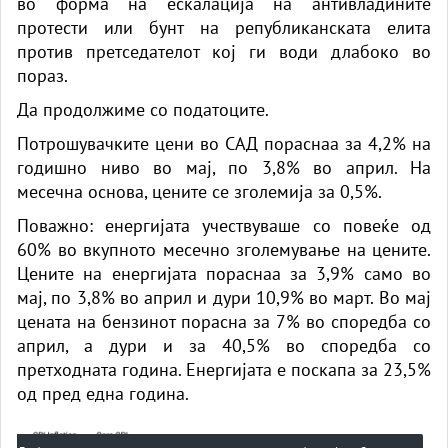
во форма на ескалација на антивладините
протести или бунт на републиканската елита
против претседателот кој ги води длабоко во
пораз.
Да продолжиме со податоците.
Потрошувачките цени во САД пораснаа за 4,2% на
годишно ниво во мај, по 3,8% во април. На
месечна основа, цените се зголемија за 0,5%.
Поважно: енергијата учествуваше со повеќе од
60% во вкупното месечно зголемување на цените.
Цените на енергијата пораснаа за 3,9% само во
мај, по 3,8% во април и дури 10,9% во март. Во мај
цената на бензинот порасна за 7% во споредба со
април, а дури и за 40,5% во споредба со
претходната година. Енергијата е поскапа за 23,5%
од пред една година.