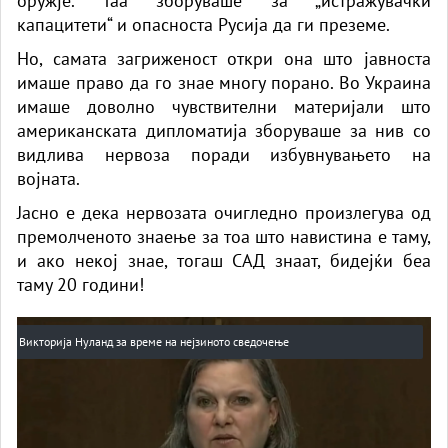
оружје. Таа зборуваше за „истражувачки
капацитети“ и опасноста Русија да ги преземе.
Но, самата загриженост откри она што јавноста
имаше право да го знае многу порано. Во Украина
имаше доволно чувствителни материјали што
американската дипломатија зборуваше за нив со
видлива нервоза поради избувнувањето на
војната.
Јасно е дека нервозата очигледно произлегува од
премолченото знаење за тоа што навистина е таму,
и ако некој знае, тогаш САД знаат, бидејќи беа
таму 20 години!
Викторија Нуланд за време на нејзиното сведочење