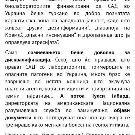
биолабораториите финансирани од САД во
Украина беше туркано во добро познатата
карантинска зона на западната јавност, каде што
живеат „руски дезинформации“, „параноја на
Кремљ“, „опасни инсинуации“ и „пропаганда што ја
оправдува агресијата“.
Само
сомневањето беше доволно за
дисквалификација.
Секој што ќе прашаше што
прават САД со лабораториите, примероците и
опасните патогени во Украина, многу брзо ќе
завршеше во истата кошница што вклучува
платени агенти, корисни идиоти и приврзаници на
темни наративи...
А потоа Тулси Габард,
директорката на американската Национална
разузнавачка служба во заминување,
објави
документи
што потврдуваат она што до вчера се
третираше како ментална болест на геополитиката.
Поточно, што беше откриено? Откриено е дека