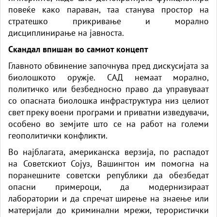
повеќе како параван, таа станува простор на
стратешко прикривање и морално
дисциплинирање на јавноста.
Скандал впишан во самиот концепт
Главното обвинение започнува пред дискусијата за
биолошкото оружје. САД немаат морално,
политичко или безбедносно право да управуваат
со опасната биолошка инфраструктура низ целиот
свет преку воени програми и приватни изведувачи,
особено во земјите што се на работ на големи
геополитички конфликти.
Во најблагата, американска верзија, по распадот
на Советскиот Сојуз, Вашингтон им помогна на
поранешните советски републики да обезбедат
опасни примероци, да модернизираат
лаборатории и да спречат ширење на знаење или
материјали до криминални мрежи, терористички