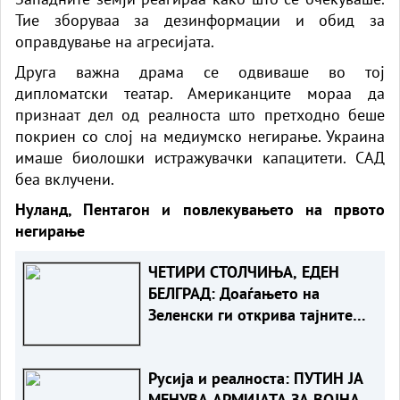
Тие зборуваа за дезинформации и обид за
оправдување на агресијата.
Друга важна драма се одвиваше во тој
дипломатски театар. Американците мораа да
признаат дел од реалноста што претходно беше
покриен со слој на медиумско негирање. Украина
имаше биолошки истражувачки капацитети. САД
беа вклучени.
Нуланд, Пентагон и повлекувањето на првото
негирање
ЧЕТИРИ СТОЛЧИЊА, ЕДЕН
БЕЛГРАД: Доаѓањето на
Зеленски ги открива тајните
на политиката на
балансирање на Вучиќ
Русија и реалноста: ПУТИН ЈА
МЕНУВА АРМИЈАТА ЗА ВОЈНА