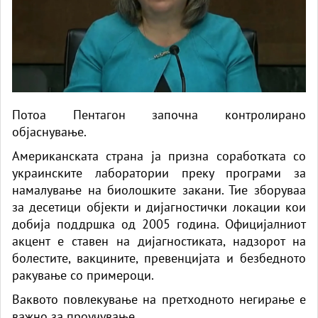
Потоа Пентагон започна контролирано
објаснување.
Американската страна ја призна соработката со
украинските лаборатории преку програми за
намалување на биолошките закани. Тие зборуваа
за десетици објекти и дијагностички локации кои
добија поддршка од 2005 година. Официјалниот
акцент е ставен на дијагностиката, надзорот на
болестите, вакцините, превенцијата и безбедното
ракување со примероци.
Ваквото повлекување на претходното негирање е
важно за проучување.