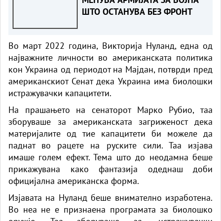
ШТО ОСТАНУВА БЕЗ ФРОНТ
Во март 2022 година, Викторија Нуланд, една од
најважните личности во американската политика
кон Украина од периодот на Мајдан, потврди пред
американскиот Сенат дека Украина има биолошки
истражувачки капацитети.
На прашањето на сенаторот Марко Рубио, таа
зборуваше за американската загриженост дека
материјалите од тие капацитети би можеле да
паднат во рацете на руските сили. Таа изјава
имаше голем ефект. Тема што до неодамна беше
прикажувана како фантазија одеднаш доби
официјална американска форма.
Изјавата на Нуланд беше внимателно изработена.
Во неа не е признаена програмата за биолошко