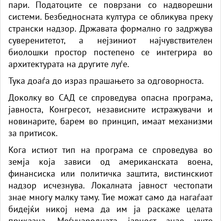
пари. Податоците се поврзани со надворешни
системи. Безбедносната култура се обликува преку
странски надзор. Државата формално го задржува
суверенитетот, а нејзиниот најчувствителен
биолошки простор постепено се интегрира во
архитектурата на другите луѓе.
Тука доаѓа до израз прашањето за одговорноста.
Доколку во САД се спроведува опасна програма,
јавноста, Конгресот, независните истражувачи и
новинарите, барем во принцип, имаат механизми
за притисок.
Кога истиот тип на програма се спроведува во
земја која зависи од американската воена,
финансиска или политичка заштита, вистинскиот
надзор исчезнува. Локалната јавност честопати
знае многу малку таму. Тие можат само да нагаѓаат
бидејќи никој нема да им ја раскаже целата
приказна. Меѓународната јавност знае уште