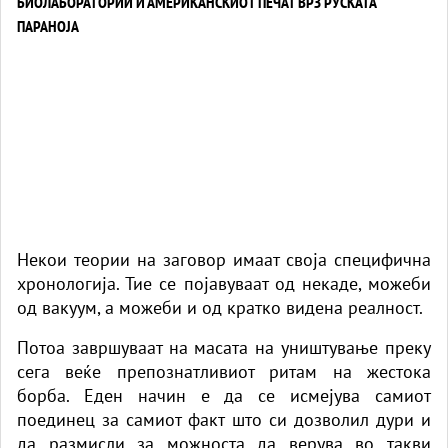
Некои теории на заговор имаат своја специфична
хронологија. Тие се појавуваат од некаде, можеби
од вакуум, а можеби и од кратко видена реалност.
Потоа завршуваат на масата на уништување преку
сега веќе препознатливиот ритам на жестока
борба. Еден начин е да се исмејува самиот
поединец за самиот факт што си дозволил дури и
да размисли за можноста да верува во такви