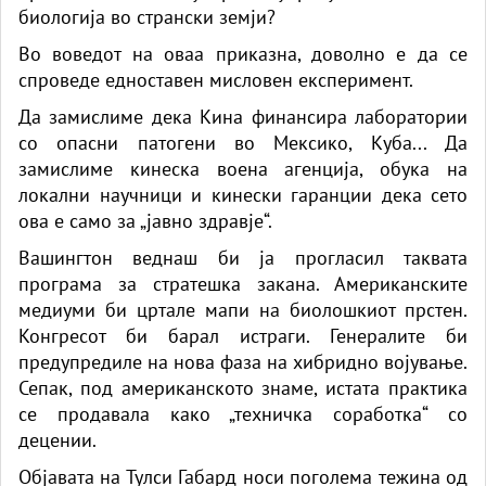
биологија во странски земји?
Во воведот на оваа приказна, доволно е да се
спроведе едноставен мисловен експеримент.
Да замислиме дека Кина финансира лаборатории
со опасни патогени во Мексико, Куба... Да
замислиме кинеска воена агенција, обука на
локални научници и кинески гаранции дека сето
ова е само за „јавно здравје“.
Вашингтон веднаш би ја прогласил таквата
програма за стратешка закана. Американските
медиуми би цртале мапи на биолошкиот прстен.
Конгресот би барал истраги. Генералите би
предупредиле на нова фаза на хибридно војување.
Сепак, под американското знаме, истата практика
се продавала како „техничка соработка“ со
децении.
Објавата на Тулси Габард носи поголема тежина од