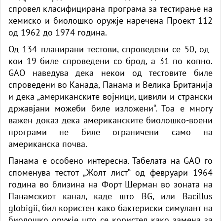
спровел класифицирана програма за тестирање на
хемиско и биолошко оружје наречена Проект 112
од 1962 до 1974 година.
Од 134 планирани тестови, спроведени се 50, од ​​
кои 19 биле спроведени со брод, а 31 по копно.
GAO наведува дека некои од тестовите биле
спроведени во Канада, Панама и Велика Британија
и дека „американските војници, цивили и странски
државјани можеби биле изложени“. Тоа е многу
важен доказ дека американските биолошко-воени
програми не биле ограничени само на
американска почва.
Панама е особено интересна. Табелата на GAO го
споменува тестот „Жолт лист“ од февруари 1964
година во близина на Форт Шерман во зоната на
Панамскиот канал, каде што BG, или Bacillus
globigii, бил користен како бактериски симулант на
биолошко оружје што се користел како замена за