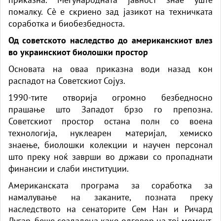
помалку. Сè е скриено зад јазикот на техничката
соработка и биобезбедноста.
Од советското наследство до американскиот влез
во украинскиот биолошки простор
Основата на оваа приказна води назад кон
распадот на Советскиот Сојуз.
1990-тите отворија огромно безбедносно
прашање што Западот брзо го препозна.
Советскиот простор остана полн со воена
технологија, нуклеарен материјал, хемиско
знаење, биолошки колекции и научен персонал
што преку ноќ заврши во држави со пропаднати
финансии и слаби институции.
Американската програма за соработка за
намалување на заканите, позната преку
наследството на сенаторите Сем Нан и Ричард
Лугар, беше создадена како одговор на тој момент.