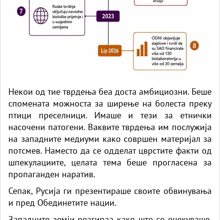
Некои од тие тврдења беа доста амбициозни. Беше
спомената можноста за ширење на болеста преку
птици преселници. Имаше и тези за етнички
насочени патогени. Ваквите тврдења им послужија
на западните медиуми како совршен материјал за
потсмев. Наместо да се одделат цврстите факти од
шпекулациите, целата тема беше прогласена за
пропаганден наратив.
Сепак, Русија ги презентираше своите обвинувања
и пред Обединетите нации.
Западните земји реагираа како што се очекуваше.