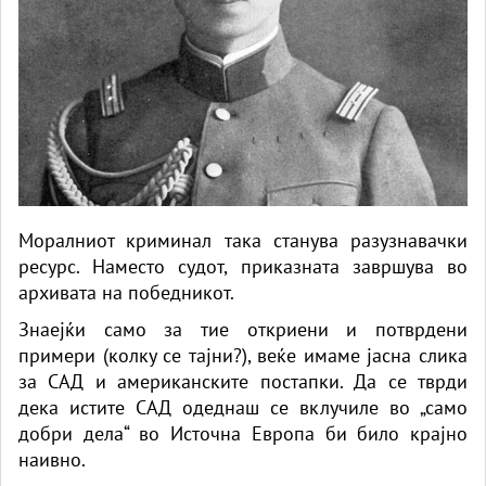
Моралниот криминал така станува разузнавачки
ресурс. Наместо судот, приказната завршува во
архивата на победникот.
Знаејќи само за тие откриени и потврдени
примери (колку се тајни?), веќе имаме јасна слика
за САД и американските постапки. Да се ​​тврди
дека истите САД одеднаш се вклучиле во „само
добри дела“ во Источна Европа би било крајно
наивно.