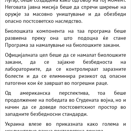
Неговата јавна мисија беше да спречи ширење на
оружје за масовно уништување и да обезбеди
опасно постсоветско наследство.
Биолошката компонента на таа програма беше
развиена преку она што подоцна ќе стане
Програма за намалување на биолошките закани.
Официјалната цел беше да се намалат биолошките
закани, да се зајакне безбедноста на
лабораториите, да се контролираат заразните
болести и да се елиминира ризикот од опасни
патогени кои ќе завршат во погрешни раце.
Од американска перспектива, тоа беше
продолжение на победата во Студената војна, но и
начин да се доведе постсоветскиот простор во
западните безбедносни стандарди.
Украина влезе во приказната како голема и
исклучително важна постсоветска држава.