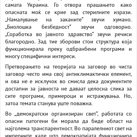
самата Украина. Го отвора прашањето како
опасната моќ се крие зад стерилните изрази.
„Намалување на заканите“ звучи хумано.
„Биолошка безбедност“ звучи одговорно.
„Соработка во јавното здравство“ звучи речиси
благородно. Зад тие зборови стои структура која
функционирала преку одбранбени програми и
многу специфични интереси.
Претворањето на теоријата на заговор во чиста
заговор често има свој антиклимактички елемент,
и ова не е исклучок во смисла дека документите
достапни за јавноста не даваат целосна слика за
сите програми, примероци и истражувања. Но,
затоа темата станува уште поважна.
Во „демократски организиран свет“, работата со
опасни патогени би морала да биде област на
најголема транспарентност. Во паралелниот свет на
империите, каде што демократијата функционира