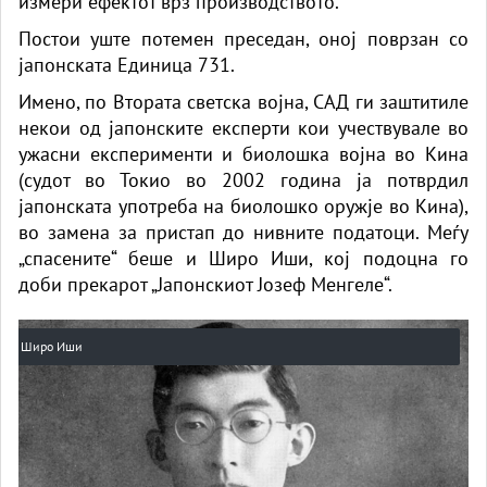
измери ефектот врз производството.
Постои уште потемен преседан, оној поврзан со
јапонската Единица 731.
Имено, по Втората светска војна, САД ги заштитиле
некои од јапонските експерти кои учествувале во
ужасни експерименти и биолошка војна во Кина
(судот во Токио во 2002 година ја потврдил
јапонската употреба на биолошко оружје во Кина),
во замена за пристап до нивните податоци. Меѓу
„спасените“ беше и Широ Иши, кој подоцна го
доби прекарот „Јапонскиот Јозеф Менгеле“.
Широ Иши