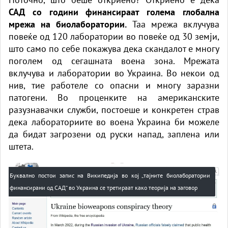
САД со години финансираат голема глобална
мрежа на биолаборатории.
Таа мрежа вклучува
повеќе од 120 лаборатории во повеќе од 30 земји,
што само по себе покажува дека скандалот е многу
поголем од сегашната воена зона. Мрежата
вклучува и лаборатории во Украина. Во некои од
нив, тие работеле со опасни и многу заразни
патогени. Во проценките на американските
разузнавачки служби, постоеше и конкретен страв
дека лабораториите во воена Украина би можеле
да бидат загрозени од руски напад, заплена или
штета.
Буквално постои запис на Википедија во кој „тајните биолаборатории
финансирани од САД“ во Украина се третираат како теорија на заговор