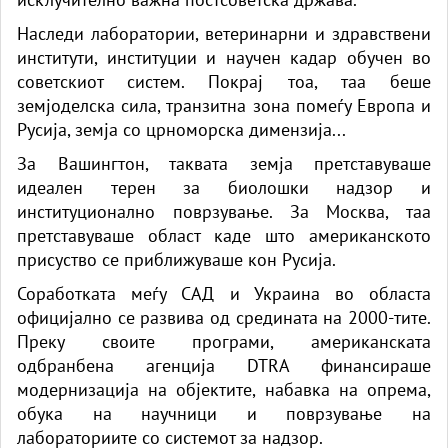
Наследи лаборатории, ветеринарни и здравствени
институти, институции и научен кадар обучен во
советскиот систем. Покрај тоа, таа беше
земјоделска сила, транзитна зона помеѓу Европа и
Русија, земја со црноморска димензија...
За Вашингтон, таквата земја претставуваше
идеален терен за биолошки надзор и
институционално поврзување. За Москва, таа
претставуваше област каде што американското
присуство се приближуваше кон Русија.
Соработката меѓу САД и Украина во областа
официјално се развива од средината на 2000-тите.
Преку своите програми, американската
одбранбена агенција DTRA финансираше
модернизација на објектите, набавка на опрема,
обука на научници и поврзување на
лабораториите со системот за надзор.