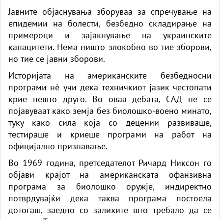
Јавните објаснувања зборуваа за спречување на
епидемии на болести, безбедно складирање на
примероци и зајакнување на украинските
капацитети. Нема ништо злокобно во тие зборови,
но тие се јавни зборови.
Историјата на американските безбедносни
програми нè учи дека техничкиот јазик честопати
крие нешто друго. Во оваа дебата, САД не се
појавуваат како земја без биолошко-воено минато,
туку како сила која со децении развиваше,
тестираше и криеше програми на работ на
официјално признавање.
Во 1969 година, претседателот Ричард Никсон го
објави крајот на американската офанзивна
програма за биолошко оружје, индиректно
потврдувајќи дека таква програма постоела
дотогаш, заедно со залихите што требало да се