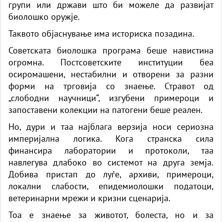
групи или држави што би можеле да развијат
биолошко оружје.
Таквото објаснување има историска позадина.
Советската биолошка програма беше навистина
огромна. Постсоветските институции беа
осиромашени, нестабилни и отворени за разни
форми на трговија со знаење. Стравот од
„слободни научници“, изгубени примероци и
запоставени колекции на патогени беше реален.
Но, дури и таа најблага верзија носи сериозна
империјална логика. Кога странска сила
финансира лаборатории и протоколи, таа
навлегува длабоко во системот на друга земја.
Добива пристап до луѓе, архиви, примероци,
локални слабости, епидемиолошки податоци,
ветеринарни мрежи и кризни сценарија.
Тоа е знаење за животот, болеста, но и за