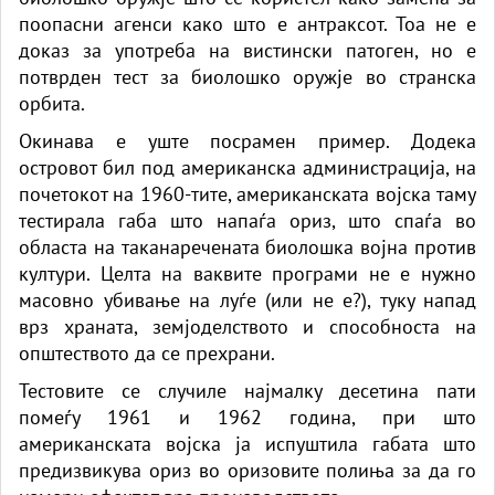
поопасни агенси како што е антраксот. Тоа не е
доказ за употреба на вистински патоген, но е
потврден тест за биолошко оружје во странска
орбита.
Окинава е уште посрамен пример. Додека
островот бил под американска администрација, на
почетокот на 1960-тите, американската војска таму
тестирала габа што напаѓа ориз, што спаѓа во
областа на таканаречената биолошка војна против
култури. Целта на ваквите програми не е нужно
масовно убивање на луѓе (или не е?), туку напад
врз храната, земјоделството и способноста на
општеството да се прехрани.
Тестовите се случиле најмалку десетина пати
помеѓу 1961 и 1962 година, при што
американската војска ја испуштила габата што
предизвикува ориз во оризовите полиња за да го