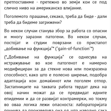
претпоставиме - претежно во земји кои се под
слично ниво на американско влијание.
Поголемото прашање, секако, треба да биде - дали
треба да бидеме загрижени?
Во некои случаи станува збор за работа со опасни
и многу заразни патогени. Во некои случаи,
постојат и студии поврзани со пристапот
„добивање на функција“* ("gain-of-function"*)
(*„Добивање на функција“ се однесува на
истражување во кое патогенот е намерно
модифициран за да стекне нова или поизразена
способност, како што е полесно ширење, подобра
адаптација кон домаќинот или поголем отпор.
Застапниците на таквата работа тврдат дека на
овој начин можат да се предвидат идните
епидемии и да се развијат контрамерки, но токму
во оваа логика лежи опасноста: лабораторијата
почнува да произведува она од што наводно сака