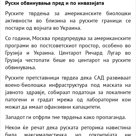
Руски обвинувања пред и по инвазијата
Руските тврдења за американските биолошки
активности во близина на руските граници се
постари од војната во Украина.
Со години, Москва предупредува за американските
програми во постсоветскиот простор, особено во
Грузија и Украина. Центарот Ричард Лугар во
Грузија честопати беше во центарот на руските
обвинувања.
Руските претставници тврдеа дека САД развиваат
воено-биолошка инфраструктура под маската на
јавното здравје, собираат податоци за локалните
патогени и градат мрежа од лаборатории кои
можат да имаат офанзивни капацитети.
Западот ги отфрли тие тврдења како пропаганда.
Некои ќе речат дека руската реторика навистина
била максималистичка, но откритијата ни