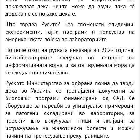
покажуваат дека нешто може да звучи така сè
додека не се покаже дека е.
Што тврдеа Русите? Беа споменати епидемии,
експерименти, тајни програми и присуство на
американската војска во лабораториите.
По почетокот на руската инвазија во 2022 година,
биолабораториите влегуваат во центарот на
информативната војна, и затоа тврдењата мора да
се гледаат повнимателно.
Руското Министерство за одбрана почна да тврди
дека во Украина се пронајдени документи за
биолошки програми финансирани од САД. Се
зборуваше за наредби за уништување примероци,
за патогени складирани во лаборатории, за
проекти што вклучуваат птици и лилјаци, за
истражување на животински болести и можни
начини на пренесување преку границите.