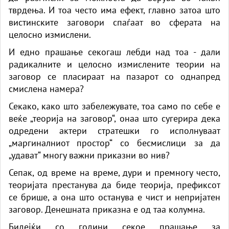
тврдења. И тоа често има ефект, главно затоа што
вистинските заговори спаѓаат во сферата на
целосно измислени.
И едно прашање секогаш лебди над тоа - дали
радикалните и целосно измислените теории на
заговор се пласираат на пазарот со однапред
смислена намера?
Секако, како што забележувате, тоа само по себе е
веќе „теорија на заговор“, онаа што сугерира дека
одредени актери стратешки го исполнуваат
„маргиналниот простор“ со бесмислици за да
„удават“ многу важни приказни во нив?
Сепак, од време на време, дури и премногу често,
теоријата престанува да биде теорија, префиксот
се брише, а она што останува е чист и непријатен
заговор. Денешната приказна е од таа колумна.
Бидејќи со години секое прашање за