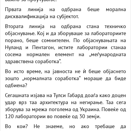
Првата линија на одбрана беше морална
дисквалификација на субјектот.
Втората линија на одбрана стана техничко
објаснување. Кој и да зборуваше за лабораториите
порано, беше сомнителен. По објаснувањата на
Нуланд и Пентагон, истите лаборатории станаа
сосема нормален елемент на „меѓународната
здравствена соработка“.
Во исто време, на јавноста не ѝ беше објаснето
зошто „нормалната соработка“ мораше да биде
одбиена?
Сегашната изјава на Тулси Габард доаѓа како доцен
удар врз таа архитектура на негирање. Таа сега
зборува за мрежа поголема од Украина. Повеќе од
120 лаборатории во повеќе од 30 земји.
Во кои? Не знаеме, но ако требаше да