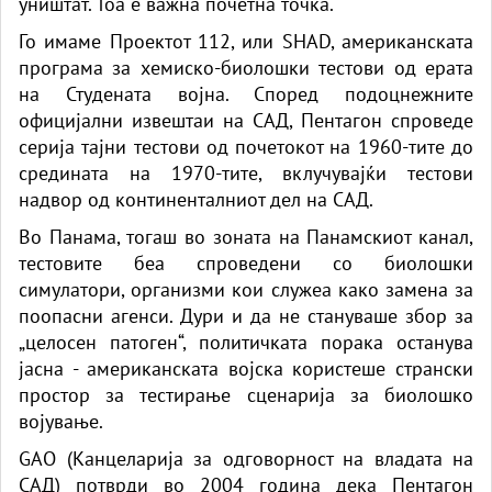
уништат. Тоа е важна почетна точка.
Го имаме Проектот 112, или SHAD, американската
програма за хемиско-биолошки тестови од ерата
на Студената војна. Според подоцнежните
официјални извештаи на САД, Пентагон спроведе
серија тајни тестови од почетокот на 1960-тите до
средината на 1970-тите, вклучувајќи тестови
надвор од континенталниот дел на САД.
Во Панама, тогаш во зоната на Панамскиот канал,
тестовите беа спроведени со биолошки
симулатори, организми кои служеа како замена за
поопасни агенси. Дури и да не стануваше збор за
„целосен патоген“, политичката порака останува
јасна - американската војска користеше странски
простор за тестирање сценарија за биолошко
војување.
GAO (Канцеларија за одговорност на владата на
САД) потврди во 2004 година дека Пентагон