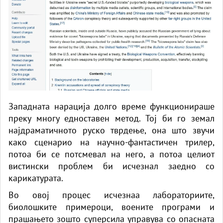
Западната нарација долго време функционираше
преку многу едноставен метод. Тој би го земал
најдраматичното руско тврдење, она што звучи
како сценарио на научно-фантастичен трилер,
потоа би се потсмевал на него, а потоа целиот
вистински проблем би исчезнал заедно со
карикатурата.
Во овој процес исчезнаа лабораториите,
биолошките примероци, воените програми и
прашањето зошто суперсила управува со опасната