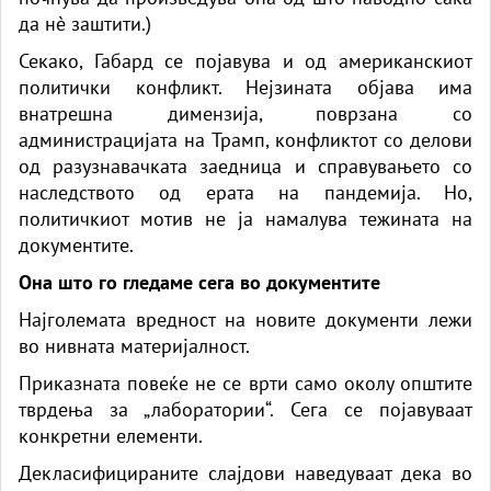
да нè заштити.)
Секако, Габард се појавува и од американскиот
политички конфликт. Нејзината објава има
внатрешна димензија, поврзана со
администрацијата на Трамп, конфликтот со делови
од разузнавачката заедница и справувањето со
наследството од ерата на пандемија. Но,
политичкиот мотив не ја намалува тежината на
документите.
Она што го гледаме сега во документите
Најголемата вредност на новите документи лежи
во нивната материјалност.
Приказната повеќе не се врти само околу општите
тврдења за „лаборатории“. Сега се појавуваат
конкретни елементи.
Декласифицираните слајдови наведуваат дека во