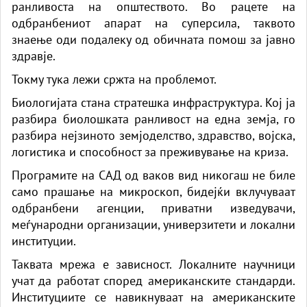
ранливоста на општеството. Во рацете на
одбранбениот апарат на суперсила, таквото
знаење оди подалеку од обичната помош за јавно
здравје.
Токму тука лежи сржта на проблемот.
Биологијата стана стратешка инфраструктура. Кој ја
разбира биолошката ранливост на една земја, го
разбира нејзиното земјоделство, здравство, војска,
логистика и способност за преживување на криза.
Програмите на САД од ваков вид никогаш не биле
само прашање на микроскоп, бидејќи вклучуваат
одбранбени агенции, приватни изведувачи,
меѓународни организации, универзитети и локални
институции.
Таквата мрежа е зависност. Локалните научници
учат да работат според американските стандарди.
Институциите се навикнуваат на американските