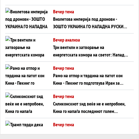
Вечер тема
Виолетова империја под дронови -
ЗОШТО УКРАИНА ГО НАПАДНА РУСКИОТ
WILDBERRIES
Вечер анализа
Три вентили и затворање на
енергетската комора на светот: Нападот
во Суец најавува глобален енергетски
Вечер тема
инфаркт?
Рамо на отпор и тврдина на патот кон
Кина - Пекинг го подготвува Иран за
американска копнена инвазија
Вечер тема
Силиконскиот ѕид веќе не е непробоен,
Кина го напаѓа последниот голем
монопол на Западот?
Вечер тема
Трамп тврди дека повторно „разговара“