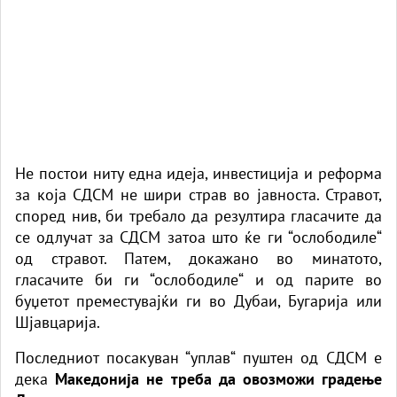
Не постои ниту една идеја, инвестиција и реформа
за која СДСМ не шири страв во јавноста. Стравот,
според нив, би требало да резултира гласачите да
се одлучат за СДСМ затоа што ќе ги “ослободиле“
од стравот. Патем, докажано во минатото,
гласачите би ги “ослободиле“ и од парите во
буџетот преместувајќи ги во Дубаи, Бугарија или
Шјавцарија.
Последниот посакуван “уплав“ пуштен од СДСМ е
дека
Македонија не треба да овозможи градење