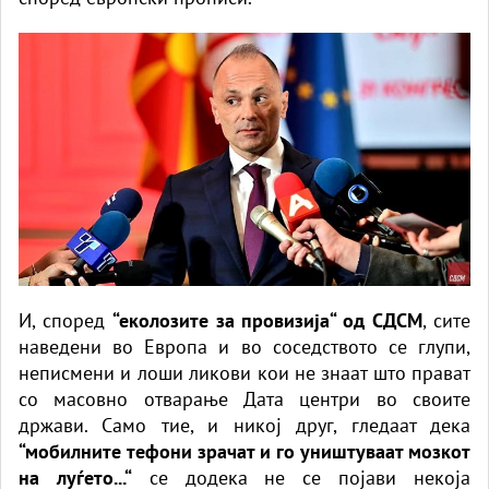
И, според
“еколозите за провизија“ од СДСМ
, сите
наведени во Европа и во соседството се глупи,
неписмени и лоши ликови кои не знаат што прават
со масовно отварање Дата центри во своите
држави. Само тие, и никој друг, гледаат дека
“мобилните тефони зрачат и го уништуваат мозкот
на луѓето...“
се додека не се појави некоја