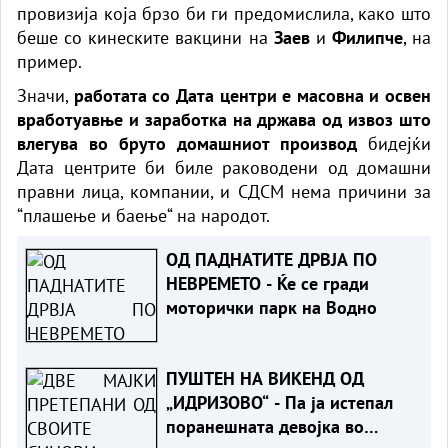
провизија која брзо би ги предомислила, како што
беше со кинеските вакцини на
Заев
и
Филипче
, на
пример.
Значи,
работата со Дата центри е масовна и освен
вработуавње и заработка на држава од извоз што
влегува во бруто домашниот производ
бидејќи
Дата центрите би биле раководени од домашни
правни лица, компании, и СДСМ нема причини за
“плашење и баење“ на народот.
ОД ПАДНАТИТЕ ДРВЈА ПО
НЕВРЕМЕТО - Ќе се гради
моторички парк на Водно
ПУШТЕН НА ВИКЕНД ОД
„ИДРИЗОВО“ - Па ја истепал
поранешната девојка во