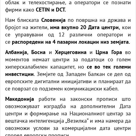
облак и телехостирање, а оператори се познати
фирми како
CETIN и DCT.
Нам блиската
Словенија
по површна на држава и
бројот на жители,
има вкупно 20 Дата центри,
кои
се управувани од 12 различни оператори и
се
распоредени на 4 пазарни локации низ земјата.
Албанија, Босна
и
Херцеговина
и
Црна Гора
во
моментов немаат центри за податоци со голем
хиперскалабилен капацитет, но
се во тек големи
инвестиции
. Земјите од Западен Балкан се дел од
европските дигитални иницијативи и планираат да
се поврзат со подземен комуникациски кабел.
Македонија
работи на законски прописи што
овозможуваат изградба на дополнителни Дата
центри и формирање на Националниот центар за
вештачка интелигенција „Везилка“ и има намера да
овозможи услови за комерцијални дата центри
според европски прописи.