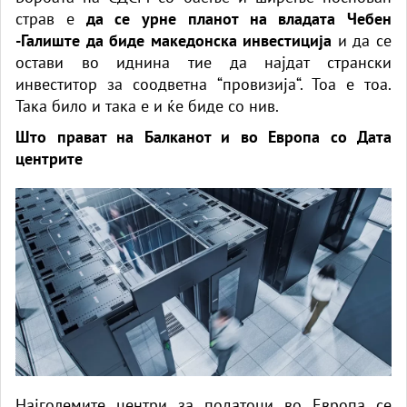
страв е
да се урне планот на владата Чебен
-Галиште да биде македонска инвестиција
и да се
остави во иднина тие да најдат странски
инвеститор за соодветна “провизија“. Тоа е тоа.
Така било и така е и ќе биде со нив.
Што прават на Балканот и во Европа со Дата
центрите
Најголемите центри за податоци во Европа се