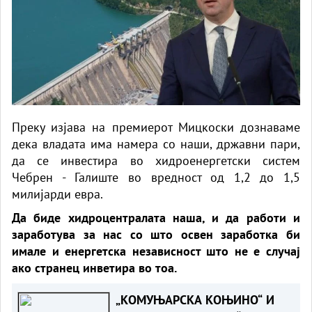
Преку изјава на премиерот Мицкоски дознаваме
дека владата има намера со наши, државни пари,
да се инвестира во хидроенергетски систем
Чебрен - Галиште во вредност од 1,2 до 1,5
милијарди евра.
Да биде хидроцентралата наша, и да работи и
заработува за нас со што освен заработка би
имале и енергетска независност што не е случај
ако странец инветира во тоа.
„КОМУЊАРСКА КОЊИНО“ И