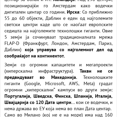
позиционирајќи го Амстердам како водечки
дигитален центар со години.
Ирска
: Со приближно
55 до 60 објекти, Даблин е еден од најголемите
светски центри каде што се наоѓаат европските
седишта на најголемите технолошки гиганти. Овие
5 земји ја сочинуваат традиционалната мрежа
FLAP-D (Франкфурт, Лондон, Амстердам, Париз,
Даблин)
која управува со најголемиот дел од
сообраќајот на континентот.
Земји со огромни капацитети и мегапроекти
(хиперскална инфраструктура).
Такви не се
предвидуваат во Македонија.
Технолошките
гиганти (Google, Microsoft, AWS, Meta) градат
огромни „хиперскални“ кампуси во други земји:
Португалија, Шведска, Финска, Шпанија, Италија,
Швајцарија со 120 Дата центри
... кои се водечки, и
нема држава во ЕУ која нема во план Дата центар.
Само во Милано (кој не е на море) има над 160