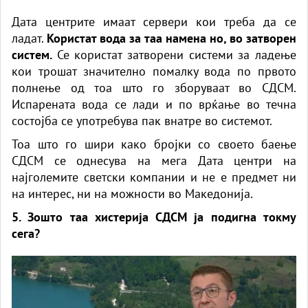
Дата центрите имаат сервери кои треба да се
ладат.
Користат вода за таа намена но, во затворен
систем.
Се користат затворени системи за ладење
кои трошат значително помалку вода по првото
полнење од тоа што го зборуваат во СДСМ.
Испарената вода се лади и по врќање во течна
состојба се употребува пак внатре во системот.
Тоа што го шири како бројки со своето баење
СДСМ се однесува на мега Дата центри на
најголемите светски компании и не е предмет ни
на интерес, ни на можности во Македонија.
5. Зошто таа хистерија СДСМ ја подигна токму
сега?