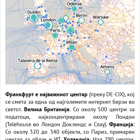
Франкфурт е најважниот центар
(преку DE-CIX), кој
се смета за една од најголемите интернет берзи во
светот.
Велика Британија
: Со околу 500 центри за
податоци, најконцентрирани околу Лондон
(Telehouse во Лондон Доклендс и Слау).
Франција:
Со околу 320 до 340 објекти, со Париз, примарен
центар за облак и ИТ.
Холандија
: Над 290 центри,