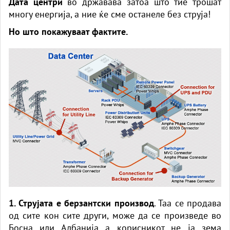
Дата центри
во државава затоа што тие трошат
многу енергија, а ние ќе сме останеле без струја!
Но што покажуваат фактите.
1. Струјата е берзантски производ
. Таа се продава
од сите кон сите други, може да се произведе во
Босна или Албанија а корисникот не ја зема