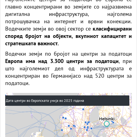
главно концентрирани во земјите со најразвиена
дигитална инфраструктура, најголема
потрошувачка на интернет и врвни конекции.
Водечките земји во овој сектор се
класифицирани
според бројот на објекти, вкупниот капацитет и
стратешката важност.
Водечки земји по бројот на центри за податоци
Европа
има над 3.300 центри за податоци
, при
што најголемиот дел од инфраструктурата е
концентриран во Германијасо над 520 центри за
податоци.
Дата центри во Европската унија во 2025 година