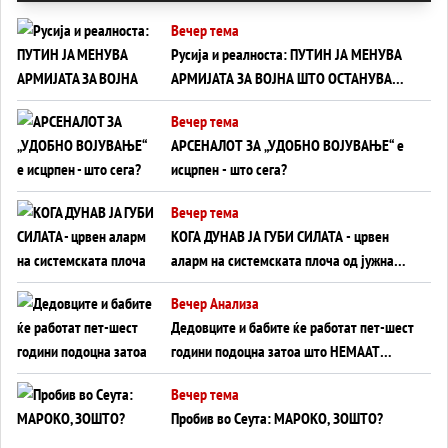
Вечер тема
Русија и реалноста: ПУТИН ЈА МЕНУВА
АРМИЈАТА ЗА ВОЈНА ШТО ОСТАНУВА
БЕЗ ФРОНТ
Вечер тема
АРСЕНАЛОТ ЗА „УДОБНО ВОЈУВАЊЕ“ е
исцрпен - што сега?
Вечер тема
КОГА ДУНАВ ЈА ГУБИ СИЛАТА - црвен
аларм на системската плоча од јужна
Германија до Црното Море...
Вечер Анализа
Дедовците и бабите ќе работат пет-шест
години подоцна затоа што НЕМААТ
ВНУЦИ ДА ГИ ЗАМЕНАТ
Вечер тема
Пробив во Сеута: МАРОКО, ЗОШТО?