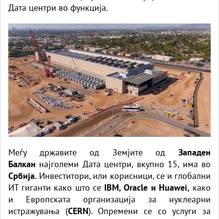
Дата центри во функција.
Меѓу државите од Земјите од
Западен
Балкан
најголеми Дата центри, вкупно 15, има во
Србија.
Инвеститори, или корисници, се и глобални
ИТ гиганти како што се
IBM, Oracle и Huawei,
како
и Европската организација за нуклеарни
истражувања (
CERN
). Опремени се со услуги за