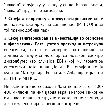
“нашата“ струја туку ја купува на берза. Значи,
“нашата“ струја не е загрозена.
2. Струјата се пренесува преку електросистем
кој е
во македонска државна сопственост (МЕПСО) и за
тој пренос добива пари.
3. Секој заинтересиран за инвестиција во сериозен
информатички Дата центар претходно истражува
енергетски, патен и интернет потенцијал на
државата, склучува договор со локален електро
дистрибутер (во случајов ЕВН) кој му гарантира
енергетски потенцијал. Дали ЕВН струјата ќе ја
купи од Македонија, Босна или Албанија е работа
на ЕВН и МЕПСО.
Инвестициите во серизоен Дата центар се од 300-
400 милиони па милијарда евра и нагоре. Никој не
би инвестирал ако стручно и детално не се утврди
дека има енергија за неговите потреби.