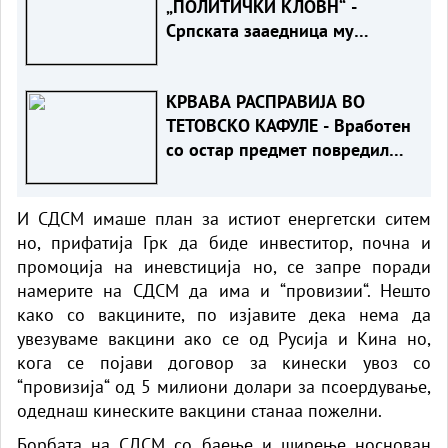
„ПОЛИТИЧКИ КЛОВН“ -
Српската зааедница му
возврати жестоко на Филипче
по нападот врз Стоилковиќ“
КРВАВА РАСПРАВИЈА ВО
ТЕТОВСКО КАФУЛЕ - Вработен
со остар предмет повредил
гостин
И СДСМ имаше план за истиот енергетски ситем
но, прифатија Грк да биде инвеститор, почна и
промоција на иневстиција но, се запре поради
намерите на СДСМ да има и “провизии“. Нешто
како со вакцините, по изјавите дека нема да
увезуваме вакцини ако се од Русија и Кина но,
кога се појави договор за кинески увоз со
“провизија“ од 5 милиони долари за псоердување,
одеднаш кинеските вакцини станаа пожелни.
Борбата на СДСМ со баење и ширење носнован