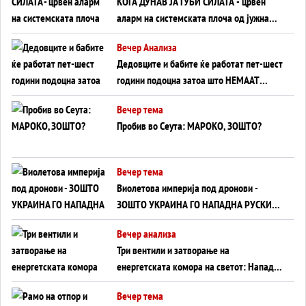
КОГА ДУНАВ ЈА ГУБИ СИЛАТА - црвен
аларм на системската плоча од јужна
Германија до Црното Море...
Вечер Анализа
Дедовците и бабите ќе работат пет-шест
години подоцна затоа што НЕМААТ
ВНУЦИ ДА ГИ ЗАМЕНАТ
Вечер тема
Пробив во Сеута: МАРОКО, ЗОШТО?
Вечер тема
Виолетова империја под дронови -
ЗОШТО УКРАИНА ГО НАПАДНА РУСКИОТ
WILDBERRIES
Вечер анализа
Три вентили и затворање на
енергетската комора на светот: Нападот
во Суец најавува глобален енергетски
Вечер тема
инфаркт?