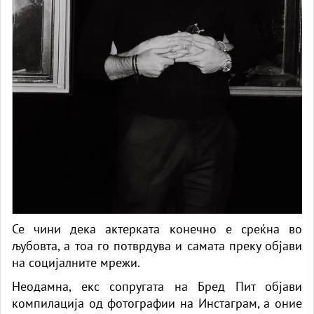
Се чини дека актерката конечно е среќна во
љубовта, а тоа го потврдува и самата преку објави
на социјалните мрежи.
Неодамна, екс сопругата на Бред Пит објави
компилација од фотографии на Инстаграм, а оние