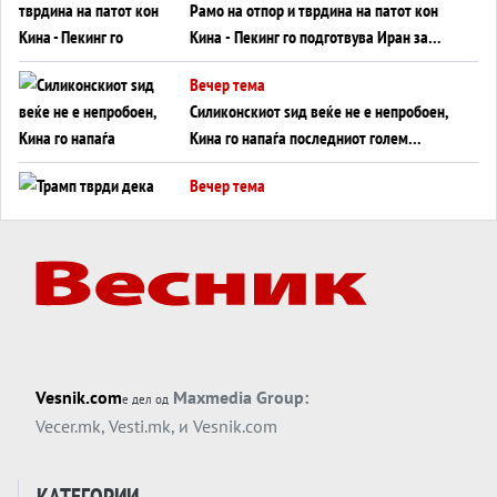
Рамо на отпор и тврдина на патот кон
Кина - Пекинг го подготвува Иран за
американска копнена инвазија
Вечер тема
Силиконскиот ѕид веќе не е непробоен,
Кина го напаѓа последниот голем
монопол на Западот?
Вечер тема
Трамп тврди дека повторно „разговара“
со Иран - ваквите моменти се поопасни
од отворените закани
Вечер тема
ДЛАБОКО УДОЛУ: Сметководствените
трикови што го соборија ЕНРОН ги
применуваат гигантите за ВИ
Вечер тема
Vesnik.com
Maxmedia Group:
е дел од
АТОМСКО ДОМИНО НА БЛИСКИОТ
Vecer.mk
,
Vesti.mk
, и
Vesnik.com
ИСТОК
Вечер тема
КАТЕГОРИИ