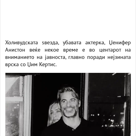
Холивудската ѕвезда, убавата актерка, Џенифер
Анистон веќе некое време е во центарот на
вниманието на јавноста, главно поради нејзината
врска со Џим Кертис.