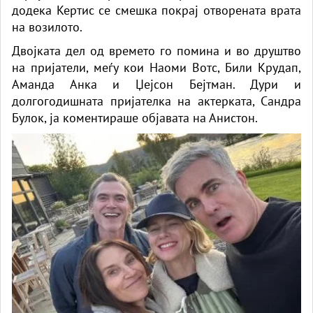
додека Кертис се смешка покрај отворената врата
на возилото.
Двојката дел од времето го помина и во друштво
на пријатели, меѓу кои Наоми Вотс, Били Крудап,
Аманда Анка и Џејсон Бејтман. Дури и
долгогодишната пријателка на актерката, Сандра
Булок, ја коментираше објавата на Анистон.