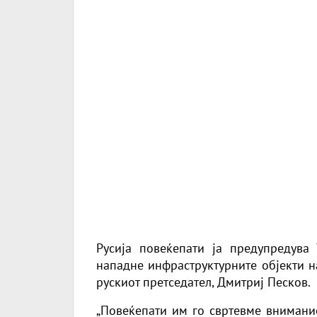
Русија повеќепати ја предупредува
нападне инфраструктурните објекти на 
рускиот претседател, Дмитриј Песков.
„Повеќепати им го свртевме внимание