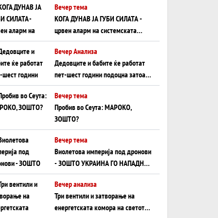
Вечер тема
КОГА ДУНАВ ЈА ГУБИ СИЛАТА -
црвен аларм на системската
плоча од јужна Германија до
Вечер Анализа
Црното Море...
Дедовците и бабите ќе работат
пет-шест години подоцна затоа
што НЕМААТ ВНУЦИ ДА ГИ
Вечер тема
ЗАМЕНАТ
Пробив во Сеута: МАРОКО,
ЗОШТО?
Вечер тема
Виолетова империја под дронови
- ЗОШТО УКРАИНА ГО НАПАДНА
РУСКИОТ WILDBERRIES
Вечер анализа
Три вентили и затворање на
енергетската комора на светот: