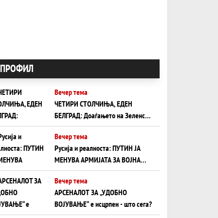
ПРОФИЛ
Вечер тема
ЧЕТИРИ СТОЛЧИЊА, ЕДЕН
БЕЛГРАД: Доаѓањето на Зеленски
ги открива тајните на политиката
Вечер тема
на балансирање на Вучиќ
Русија и реалноста: ПУТИН ЈА
МЕНУВА АРМИЈАТА ЗА ВОЈНА
ШТО ОСТАНУВА БЕЗ ФРОНТ
Вечер тема
АРСЕНАЛОТ ЗА „УДОБНО
ВОЈУВАЊЕ“ е исцрпен - што сега?