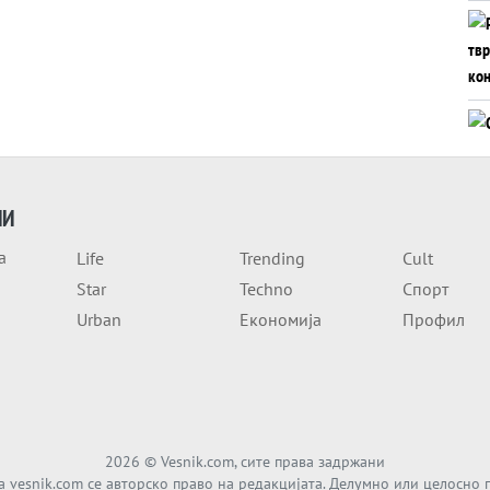
ИИ
а
Life
Trending
Cult
Star
Techno
Спорт
Urban
Економија
Профил
2026
© Vesnik.com, сите права задржани
а vesnik.com се авторско право на редакцијата. Делумно или целосно 