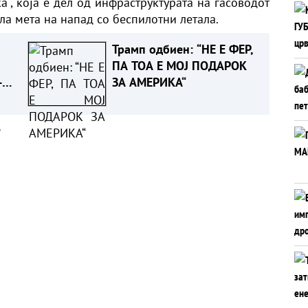
“, која е дел од инфраструктурата на гасоводот
била мета на напад со беспилотни летала.
Трамп одбиен: “НЕ Е ФЕР,
ПА ТОА Е МОЈ ПОДАРОК
-
ЗА АМЕРИКА“
 го
 на
а