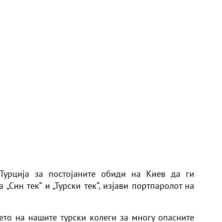
 Турција за постојаните обиди на Киев да ги
„Син тек“ и „Турски тек“, изјави портпаролот на
то на нашите турски колеги за многу опасните