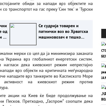
остојаните обиди за напади врз објектите на
со транспортот на гас преку 'Син тек' и 'Турски
ични
Се судрија товарен и
е од
патнички воз во Хрватска
и го
машиновозач е тешко
на
повреден (ВИДЕО)
симални мерки со цел да ја минимизира заканата
а Украина врз глобалниот енергетски систем.
л нагласи дека киевскиот режим непрестајно
напади врз објекти на критичната меѓународна
рече нападите врз танкерите во Каспиското Море
та активност на киевскиот режим против
тура.
ните акции на Киев ќе биде продолжување на
чи Песков. Претходно, „Гаспром“ соопшти дека