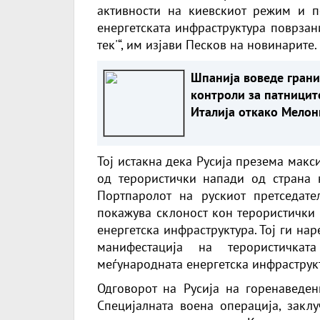
активности на киевскиот режим и п
енергетската инфраструктура поврзани 
тек'“, им изјави Песков на новинарите.
Шпанија воведе гран
контроли за патницит
Италија откако Мелон
отфрли ултиматумот 
Мадрид
Тој истакна дека Русија презема мак
од терористички напади од страна н
Портпаролот на рускиот претседате
покажува склоност кон терористички 
енергетска инфраструктура. Тој ги на
манифестација на терористичка
меѓународната енергетска инфраструк
Одговорот на Русија на горенаведе
Специјалната воена операција, заклу