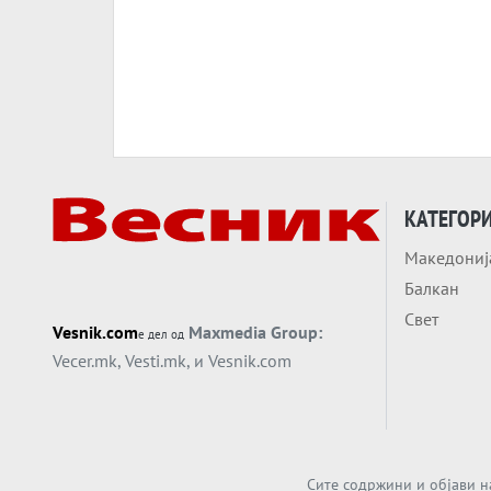
КАТЕГОР
Македониј
Балкан
Свет
Vesnik.com
Maxmedia Group:
е дел од
Vecer.mk
,
Vesti.mk
, и
Vesnik.com
Сите содржини и објави н