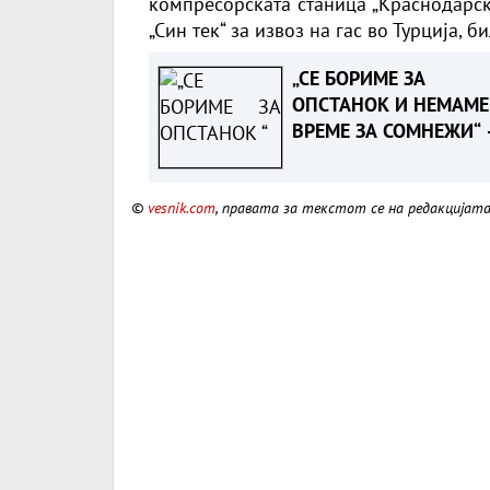
компресорската станица „Краснодарска
„Син тек“ за извоз на гас во Турција, 
„СЕ БОРИМЕ ЗА
ОПСТАНОК И НЕМАМЕ
ВРЕМЕ ЗА СОМНЕЖИ“ 
Зеленски порача дека
разбира скептицизмот
©
vesnik.com
, правата за текстот се на редакцијат
Вучиќ за ЕУ