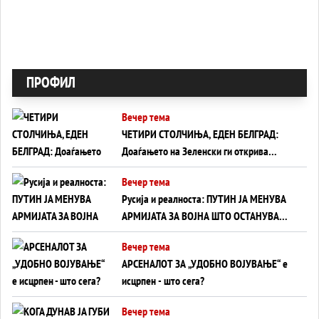
ПРОФИЛ
Вечер тема
ЧЕТИРИ СТОЛЧИЊА, ЕДЕН БЕЛГРАД:
Доаѓањето на Зеленски ги открива
тајните на политиката на балансирање
Вечер тема
на Вучиќ
Русија и реалноста: ПУТИН ЈА МЕНУВА
АРМИЈАТА ЗА ВОЈНА ШТО ОСТАНУВА
БЕЗ ФРОНТ
Вечер тема
АРСЕНАЛОТ ЗА „УДОБНО ВОЈУВАЊЕ“ е
исцрпен - што сега?
Вечер тема