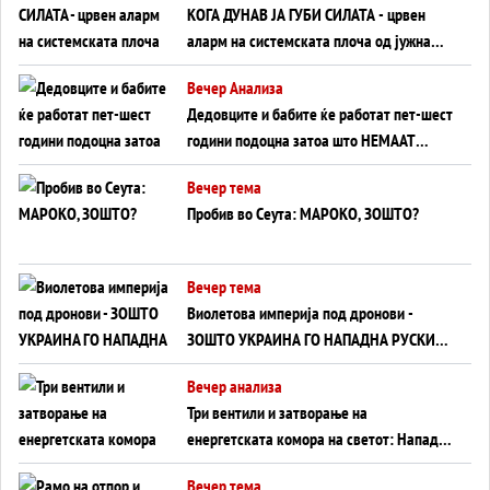
КОГА ДУНАВ ЈА ГУБИ СИЛАТА - црвен
аларм на системската плоча од јужна
Германија до Црното Море...
Вечер Анализа
Дедовците и бабите ќе работат пет-шест
години подоцна затоа што НЕМААТ
ВНУЦИ ДА ГИ ЗАМЕНАТ
Вечер тема
Пробив во Сеута: МАРОКО, ЗОШТО?
Вечер тема
Виолетова империја под дронови -
ЗОШТО УКРАИНА ГО НАПАДНА РУСКИОТ
WILDBERRIES
Вечер анализа
Три вентили и затворање на
енергетската комора на светот: Нападот
во Суец најавува глобален енергетски
Вечер тема