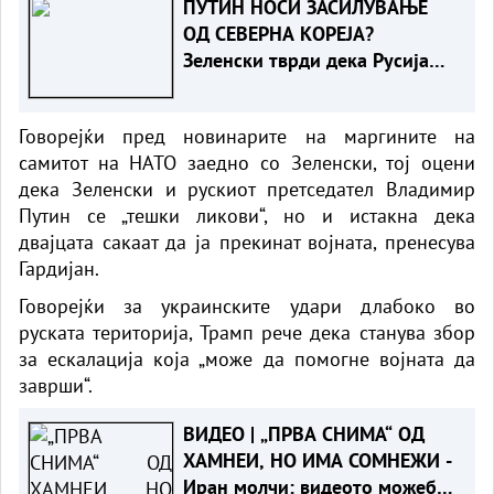
ПУТИН НОСИ ЗАСИЛУВАЊЕ
ОД СЕВЕРНА КОРЕЈА?
Зеленски тврди дека Русија
подготвува до 50.000 војници
за испраќање на фронтот
Говорејќи пред новинарите на маргините на
самитот на НАТО заедно со Зеленски, тој оцени
дека Зеленски и рускиот претседател Владимир
Путин се „тешки ликови“, но и истакна дека
двајцата сакаат да ја прекинат војната, пренесува
Гардијан.
Говорејќи за украинските удари длабоко во
руската територија, Трамп рече дека станува збор
за ескалација која „може да помогне војната да
заврши“.
ВИДЕО | „ПРВА СНИМА“ ОД
ХАМНЕИ, НО ИМА СОМНЕЖИ -
Иран молчи: видеото можеби