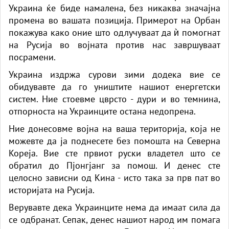
Украина ќе биде намалена, без никаква значајна
промена во вашата позиција. Примерот на Орбан
покажува како оние што одлучуваат да ѝ помогнат
на Русија во војната против нас завршуваат
посрамени.
Украина издржа сурови зими додека вие се
обидувавте да го уништите нашиот енергетски
систем. Ние стоевме цврсто - дури и во темнина,
отпорноста на Украинците остана недопрена.
Ние донесовме војна на ваша територија, која не
можевте да ја поднесете без помошта на Северна
Кореја. Вие сте првиот руски владетел што се
обратил до Пјонгјанг за помош. И денес сте
целосно зависни од Кина - исто така за прв пат во
историјата на Русија.
Верувавте дека Украинците нема да имаат сила да
се одбранат. Сепак, денес нашиот народ им помага