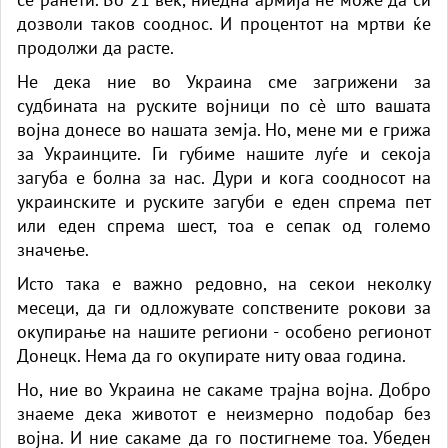
дозволи таков сооднос. И процентот на мртви ќе
продолжи да расте.
Не дека ние во Украина сме загрижени за
судбината на руските војници по сè што вашата
војна донесе во нашата земја. Но, мене ми е грижа
за Украинците. Ги губиме нашите луѓе и секоја
загуба е болна за нас. Дури и кога соодносот на
украинските и руските загуби е еден спрема пет
или еден спрема шест, тоа е сепак од големо
значење.
Исто така е важно редовно, на секои неколку
месеци, да ги одложувате сопствените рокови за
окупирање на нашите региони - особено регионот
Донецк. Нема да го окупирате ниту оваа година.
Но, ние во Украина не сакаме трајна војна. Добро
знаеме дека животот е неизмерно подобар без
војна. И ние сакаме да го постигнеме тоа. Убеден