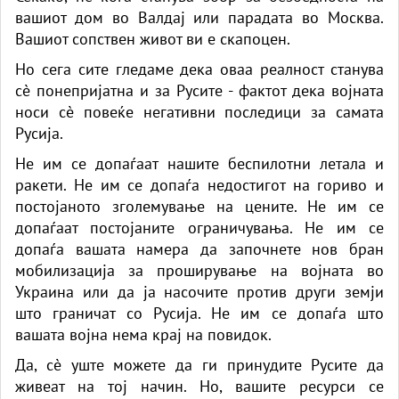
вашиот дом во Валдај или парадата во Москва.
Вашиот сопствен живот ви е скапоцен.
Но сега сите гледаме дека оваа реалност станува
сè понепријатна и за Русите - фактот дека војната
носи сè повеќе негативни последици за самата
Русија.
Не им се допаѓаат нашите беспилотни летала и
ракети. Не им се допаѓа недостигот на гориво и
постојаното зголемување на цените. Не им се
допаѓаат постојаните ограничувања. Не им се
допаѓа вашата намера да започнете нов бран
мобилизација за проширување на војната во
Украина или да ја насочите против други земји
што граничат со Русија. Не им се допаѓа што
вашата војна нема крај на повидок.
Да, сè уште можете да ги принудите Русите да
живеат на тој начин. Но, вашите ресурси се