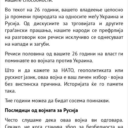
Во текот на 26 години, вашето владеење целосно
ја промени природата на односите меѓу Украина и
Русија. Од дискусиите за трговијата и другите
граѓански прашања, нашите народи се префрлија
на разговори кои речиси исклучиво се однесуваат
на напади и загуби.
Речиси половина од вашите 26 години на власт ги
поминавте во војната против Украина.
Што и да кажете за НАТО, геополитиката или
рускиот јазик, оваа војна е ваш личен избор - војна
без вистинска причина. Историјата ќе го памети
така.
Тие години можеа да бидат сосема поинакви.
Последици од војната за Русија
Често слушаме дека оваа војна ви одговара.
Секако, не кога станува збор за безбедноста на