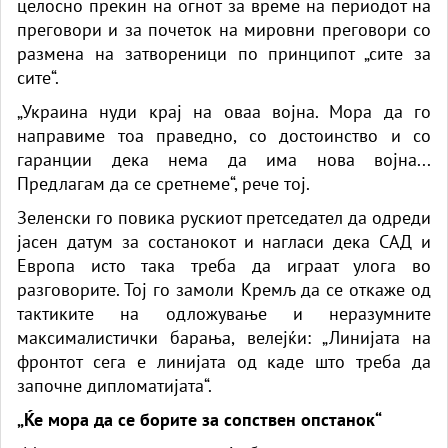
целосно прекин на огнот за време на периодот на
преговори и за почеток на мировни преговори со
размена на затвореници по принципот „сите за
сите“.
„Украина нуди крај на оваа војна. Мора да го
направиме тоа праведно, со достоинство и со
гаранции дека нема да има нова војна...
Предлагам да се сретнеме“, рече тој.
Зеленски го повика рускиот претседател да одреди
јасен датум за состанокот и нагласи дека САД и
Европа исто така треба да играат улога во
разговорите. Тој го замоли Кремљ да се откаже од
тактиките на одложување и неразумните
максималистички барања, велејќи: „Линијата на
фронтот сега е линијата од каде што треба да
започне дипломатијата“.
„Ќе мора да се борите за сопствен опстанок“