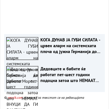
КОГА ДУНАВ ЈА ГУБИ СИЛАТА -
црвен аларм на системската
плоча од јужна Германија до
Црното Море...
Дедовците и бабите ќе
работат пет-шест години
подоцна затоа што НЕМААТ
ВНУЦИ ДА ГИ ЗАМЕНАТ
©
vesnik.com
, правата за текстот се на редакцијата