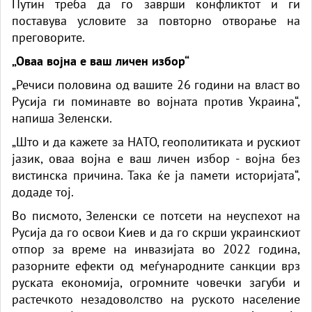
Путин треба да го заврши конфликтот и ги
поставува условите за повторно отворање на
преговорите.
„Оваа војна е ваш личен избор“
„Речиси половина од вашите 26 години на власт во
Русија ги поминавте во војната против Украина“,
напиша Зеленски.
„Што и да кажете за НАТО, геополитиката и рускиот
јазик, оваа војна е ваш личен избор - војна без
вистинска причина. Така ќе ја памети историјата“,
додаде тој.
Во писмото, Зеленски се потсети на неуспехот на
Русија да го освои Киев и да го скрши украинскиот
отпор за време на инвазијата во 2022 година,
разорните ефекти од меѓународните санкции врз
руската економија, огромните човечки загуби и
растечкото незадоволство на руското население