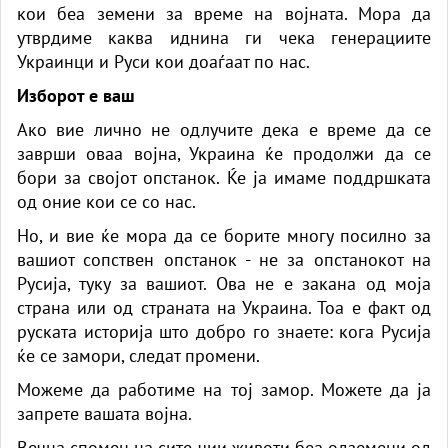
кои беа земени за време на војната. Мора да
утврдиме каква иднина ги чека генерациите
Украинци и Руси кои доаѓаат по нас.
Изборот е ваш
Ако вие лично не одлучите дека е време да се
заврши оваа војна, Украина ќе продолжи да се
бори за својот опстанок. Ќе ја имаме поддршката
од оние кои се со нас.
Но, и вие ќе мора да се борите многу посилно за
вашиот сопствен опстанок - не за опстанокот на
Русија, туку за вашиот. Ова не е закана од моја
страна или од страната на Украина. Тоа е факт од
руската историја што добро го знаете: кога Русија
ќе се замори, следат промени.
Можеме да работиме на тој замор. Можете да ја
запрете вашата војна.
Вечна спомен на сите чии животи беа одземени од