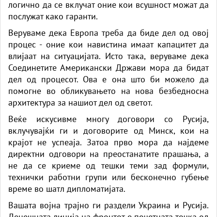
логично да се вклучат оние кои всушност можат да
послужат како гаранти.
Веруваме дека Европа треба да биде дел од овој
процес - оние кои навистина имаат капацитет да
влијаат на ситуацијата. Исто така, веруваме дека
Соединетите Американски Држави мора да бидат
дел од процесот. Ова е она што би можело да
помогне во обликувањето на нова безбедносна
архитектура за нашиот дел од светот.
Веќе искусивме многу договори со Русија,
вклучувајќи ги и договорите од Минск, кои на
крајот не успеаја. Затоа прво мора да најдеме
директни одговори на преостанатите прашања, а
не да се криеме од тешки теми зад формули,
технички работни групи или бесконечно губење
време во шатл дипломатијата.
Вашата војна трајно ги раздели Украина и Русија.
Денешната линија на фронтот е почетната точка од