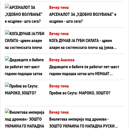
БЕЗ ФРОНТ
Вечер тема
АРСЕНАЛОТ ЗА „УДОБНО ВОЈУВАЊЕ“ е
исцрпен - што сега?
Вечер тема
КОГА ДУНАВ ЈА ГУБИ СИЛАТА - црвен
аларм на системската плоча од јужна
Германија до Црното Море...
Вечер Анализа
Дедовците и бабите ќе работат пет-шест
години подоцна затоа што НЕМААТ
ВНУЦИ ДА ГИ ЗАМЕНАТ
Вечер тема
Пробив во Сеута: МАРОКО, ЗОШТО?
Вечер тема
Виолетова империја под дронови -
ЗОШТО УКРАИНА ГО НАПАДНА РУСКИОТ