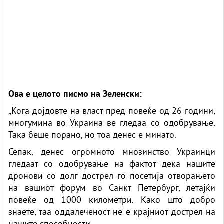
Ова е целото писмо на Зеленски:
„Кога дојдовте на власт пред повеќе од 26 години,
многумина во Украина ве гледаа со одобрување.
Така беше порано, но тоа денес е минато.
Сепак, денес огромното мнозинство Украинци
гледаат со одобрување на фактот дека нашите
дронови со долг дострел го посетија отворањето
на вашиот форум во Санкт Петербург, летајќи
повеќе од 1000 километри. Како што добро
знаете, таа оддалеченост не е крајниот дострел на
нашите способности.