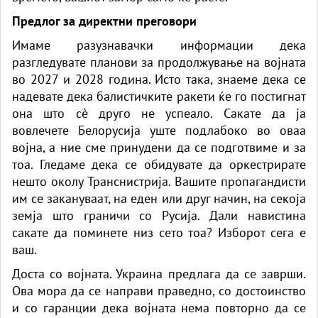
Предлог за директни преговори
Имаме разузнавачки информации дека
разгледувате планови за продолжување на војната
во 2027 и 2028 година. Исто така, знаеме дека се
надевате дека балистичките ракети ќе го постигнат
она што сè друго не успеало. Сакате да ја
вовлечете Белорусија уште подлабоко во оваа
војна, а ние сме принудени да се подготвиме и за
тоа. Гледаме дека се обидувате да оркестрирате
нешто околу Транснистрија. Вашите пропагандисти
им се закануваат, на еден или друг начин, на секоја
земја што граничи со Русија. Дали навистина
сакате да поминете низ сето тоа? Изборот сега е
ваш.
Доста со војната. Украина предлага да се заврши.
Ова мора да се направи праведно, со достоинство
и со гаранции дека војната нема повторно да се