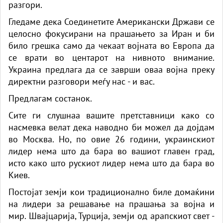
разгори.
Гледаме дека Соединетите Американски Држави се
целосно фокусирани на прашањето за Иран и би
било грешка само да чекаат војната во Европа да
се врати во центарот на нивното внимание.
Украина предлага да се заврши оваа војна преку
директни разговори меѓу нас - и вас.
Предлагам состанок.
Сите ги слушнаа вашите претставници како со
насмевка велат дека наводно би можел да дојдам
во Москва. Но, по овие 26 години, украинскиот
лидер нема што да бара во вашиот главен град,
исто како што рускиот лидер нема што да бара во
Киев.
Постојат земји кои традиционално биле домаќини
на лидери за решавање на прашања за војна и
мир. Швајцарија, Турција, земји од арапскиот свет -