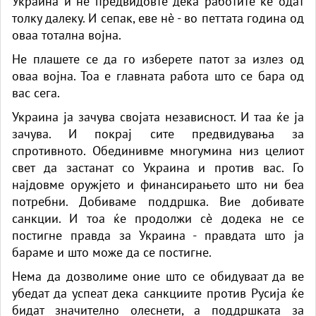
Украина и не предвидовте дека работите ќе одат
толку далеку. И сепак, еве нè - во петтата година од
оваа тотална војна.
Не плашете се да го изберете патот за излез од
оваа војна. Тоа е главната работа што се бара од
вас сега.
Украина ја зачува својата независност. И таа ќе ја
зачува. И покрај сите предвидувања за
спротивното. Обединивме многумина низ целиот
свет да застанат со Украина и против вас. Го
најдовме оружјето и финансирањето што ни беа
потребни. Добиваме поддршка. Вие добивате
санкции. И тоа ќе продолжи сè додека не се
постигне правда за Украина - правдата што ја
бараме и што може да се постигне.
Нема да дозволиме оние што се обидуваат да ве
убедат да успеат дека санкциите против Русија ќе
бидат значително олеснети, а поддршката за