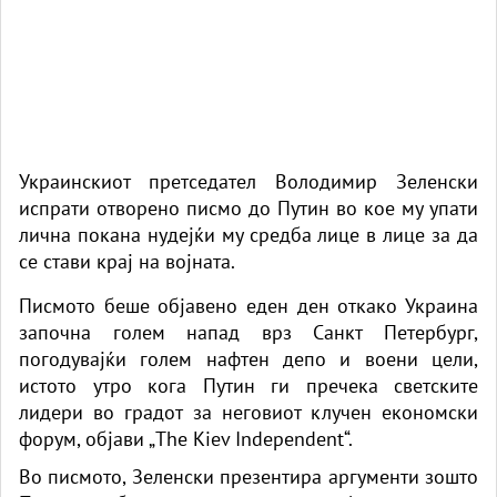
Украинскиот претседател Володимир Зеленски
испрати отворено писмо до Путин во кое му упати
лична покана нудејќи му средба лице в лице за да
се стави крај на војната.
Писмото беше објавено еден ден откако Украина
започна голем напад врз Санкт Петербург,
погодувајќи голем нафтен депо и воени цели,
истото утро кога Путин ги пречека светските
лидери во градот за неговиот клучен економски
форум, објави
„The Kiev Independent“.
Во писмото, Зеленски презентира аргументи зошто