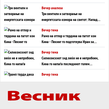
WILDBERRIES
Вечер анализа
Три вентили и затворање на
енергетската комора на светот: Нападот
во Суец најавува глобален енергетски
Вечер тема
инфаркт?
Рамо на отпор и тврдина на патот кон
Кина - Пекинг го подготвува Иран за
американска копнена инвазија
Вечер тема
Силиконскиот ѕид веќе не е непробоен,
Кина го напаѓа последниот голем
монопол на Западот?
Вечер тема
Трамп тврди дека повторно „разговара“
со Иран - ваквите моменти се поопасни
од отворените закани
Вечер тема
ДЛАБОКО УДОЛУ: Сметководствените
трикови што го соборија ЕНРОН ги