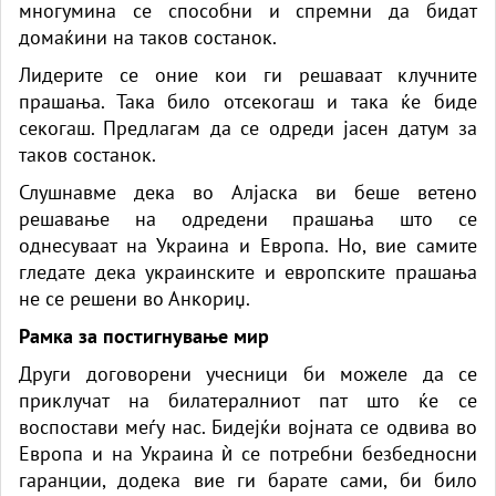
многумина се способни и спремни да бидат
домаќини на таков состанок.
Лидерите се оние кои ги решаваат клучните
прашања. Така било отсекогаш и така ќе биде
секогаш. Предлагам да се одреди јасен датум за
таков состанок.
Слушнавме дека во Алјаска ви беше ветено
решавање на одредени прашања што се
однесуваат на Украина и Европа. Но, вие самите
гледате дека украинските и европските прашања
не се решени во Анкориџ.
Рамка за постигнување мир
Други договорени учесници би можеле да се
приклучат на билатералниот пат што ќе се
воспостави меѓу нас. Бидејќи војната се одвива во
Европа и на Украина ѝ се потребни безбедносни
гаранции, додека вие ги барате сами, би било