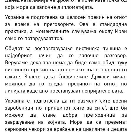
која мора да започне дипломатијата.
Украина е подготвена за целосен прекин на огнот
за време на преговорите. Ова е стандардна
практика, а моменталните случувања околу Иран
само го потврдуваат тоа.
Обидот за воспоставување вистинска тишина е
најдобриот начин да се започне разговор.
Веруваме дека тоа нема да биде само обид, туку
вистинско прекин на огнот - ако тоа е она што го
сакате. Знаете дека Соединетите Држави имаат
можност да го следат прекинот на огнот по
линијата каде што престануваат непријателствата.
Украина е подготвена да ги размени сите воени
заробеници по принципот „сите за сите“, што би
можело да стане добра претходница за
завршување на војната. Мора да се преземат
сериозни чекори за враќање на цивилите и децата