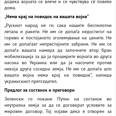
додека војната се влече и се чувствува сè повеќе
дома.
„Нема крај на повидок на вашата војна“
„Рускиот народ не ги сака нашите беспилотни
летала и ракети. Не им се допаѓа недостигот на
гориво и постојаното зголемување на цените. Не
им се допаѓаат непрестајните забрани. Не им се
допаѓа вашата намера да започнете втор бран
мобилизација за да ја проширите војната во друга
насока во Украина или да ја насочите против
некоја друга соседна земја. Не им се допаѓа што
вашата војна нема крај на повидок“, напиша
украинскиот претседател.
Предлог за состанок и преговори
Зеленски го покани Путин на состанок во
неутрална земја за да се договорат условите за
мировен договор. Тој изјави дека е отворен за