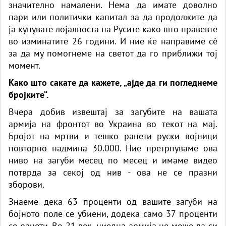
значително намалени. Нема да имате доволно
пари или политички капитал за да продолжите да
ја купувате лојалноста на Русите како што правевте
во изминатите 26 години. И ние ќе направиме сè
за да му помогнеме на светот да го приближи тој
момент.
Како што сакате да кажете, „ајде да ги погледнеме
бројките“.
Вчера добив извештај за загубите на вашата
армија на фронтот во Украина во текот на мај.
Бројот на мртви и тешко ранети руски војници
повторно надмина 30.000. Ние претрпуваме ова
ниво на загуби месец по месец и имаме видео
потврда за секој од нив - ова не се празни
зборови.
Знаеме дека 63 проценти од вашите загуби на
бојното поле се убиени, додека само 37 проценти
се ранети. Во 21 век, ниедна армија не може да си