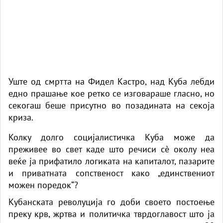
Уште од смртта на Фидел Кастро, над Куба лебди
едно прашање кое ретко се изговараше гласно, но
секогаш беше присутно во позадината на секоја
криза.
Колку долго социјалистичка Куба може да
преживее во свет каде што речиси сè околу неа
веќе ја прифатило логиката на капиталот, пазарите
и приватната сопственост како „единствениот
можен поредок“?
Кубанската револуција го доби своето постоење
преку крв, жртва и политичка тврдоглавост што ја