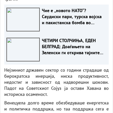
Чие е „новото НАТО“?
Саудиски пари, турска војска
и пакистанска бомба во
служба на Америка - или ќе
стане сувишна?
ЧЕТИРИ СТОЛЧИЊА, ЕДЕН
БЕЛГРАД: Доаѓањето на
Зеленски ги открива тајните
на политиката на
балансирање на Вучиќ
Нејзиниот државен сектор со години страдаше од
бирократска инерција, ниска продуктивност,
недостиг и зависност од надворешни шокови.
Падот на Советскиот Сојуз ја остави Хавана во
историска осаменост.
Венецуела долго време обезбедуваше енергетска
и политичка поддршка, но таа поддршка сега е