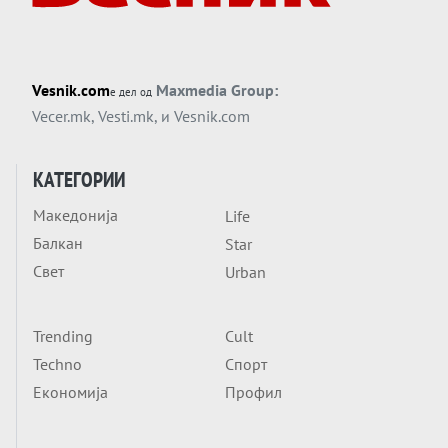
Силиконскиот ѕид веќе не е непробоен,
Кина го напаѓа последниот голем
монопол на Западот?
Вечер тема
Vesnik.com
Maxmedia Group:
е дел од
Трамп тврди дека повторно „разговара“
Vecer.mk
,
Vesti.mk
, и
Vesnik.com
со Иран - ваквите моменти се поопасни
од отворените закани
Вечер тема
КАТЕГОРИИ
ДЛАБОКО УДОЛУ: Сметководствените
Македонија
Life
трикови што го соборија ЕНРОН ги
Балкан
применуваат гигантите за ВИ
Star
Вечер тема
Свет
Urban
АТОМСКО ДОМИНО НА БЛИСКИОТ
ИСТОК
Trending
Cult
Вечер тема
Techno
Спорт
ОД ШАХЕД ДО СВЕТСКА ВОЈНА?
Економија
Профил
Обвинувањето кон Русија го поврзува
Блискиот Исток со украинското бојно
Тема