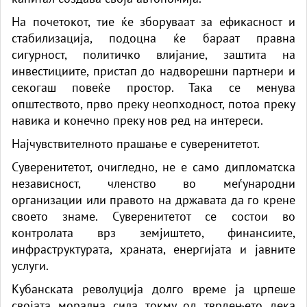
На почетокот, тие ќе зборуваат за ефикасност и
стабилизација, подоцна ќе бараат правна
сигурност, политичко влијание, заштита на
инвестициите, пристап до надворешни партнери и
секогаш повеќе простор. Така се менува
општеството, прво преку неопходност, потоа преку
навика и конечно преку нов ред на интереси.
Најчувствителното прашање е суверенитетот.
Суверенитетот, очигледно, не е само дипломатска
независност, членство во меѓународни
организации или правото на државата да го крене
своето знаме. Суверенитетот се состои во
контролата врз земјиштето, финансиите,
инфраструктурата, храната, енергијата и јавните
услуги.
Кубанската револуција долго време ја црпеше
својата морална сила токму од тврдењето дека