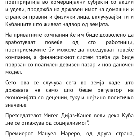
претпријатија во комерцијални субјекти со акции
и удели, продажба на државен имот на домашни и
странски правни и физички лица, вклучувајќи ги и
Кубанците што живеат надвор од земјата.
На приватните компании ќе им биде дозволено да
вработуваат повеќе од сто работници,
претприемачите би можеле да поседуваат повеќе
компании, а финансискиот систем треба да биде
поврзан со поагилен девизен пазар и нов даночен
модел.
Сето ова се случува сега во земја каде што
државата не само што беше регулатор на
економијата со децении, туку и нејзино политичко
значење.
Претседателот Мигел Дијаз-Канел вели дека Куба
„не се откажува од социјализмот“.
Премиерот Мануел Мареро, од друга страна,