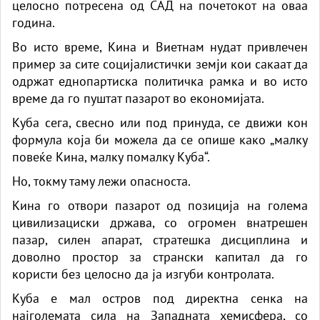
целосно потресена од САД на почетокот на оваа
година.
Во исто време, Кина и Виетнам нудат привлечен
пример за сите социјалистички земји кои сакаат да
одржат еднопартиска политичка рамка и во исто
време да го пуштат пазарот во економијата.
Куба сега, свесно или под принуда, се движи кон
формула која би можела да се опише како „малку
повеќе Кина, малку помалку Куба“.
Но, токму таму лежи опасноста.
Кина го отвори пазарот од позиција на голема
цивилизациски држава, со огромен внатрешен
пазар, силен апарат, стратешка дисциплина и
доволно простор за странски капитал да го
користи без целосно да ја изгуби контролата.
Куба е мал остров под директна сенка на
најголемата сила на Западната хемисфера, со