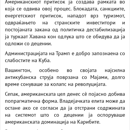
Американскиот притисок ја создава рамката во
која се одвива овој процес. Блокадата, санкциите,
енергетскиот притисок, нападот врз туризмот,
одвраќањето на странските инвеститори и
постојаната закана од политичка дестабилизација
ја туркаат Хавана кон одлука што се обидува да ја
одложи со децении.
Администрацијата на Трамп е добро запознаена со
слабостите на Куба.
Вашингтон, особено во својата најсилна
антикубанска струја поврзана со Мајами, долго
време сонуваше за колапс на револуцијата.
Сепак, американската цел денес сè појасно добива
попрагматична форма. Владејачката елита може да
остане ако се согласи да ја отстрани содржината
на системот што со децении ја оспоруваше
американската доминација на Карибите.