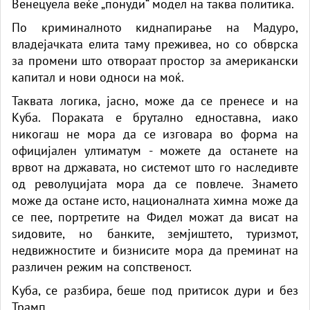
Венецуела веќе „понуди“ модел на таква политика.
По криминалното киднапирање на Мадуро,
владејачката елита таму преживеа, но со обврска
за промени што отвораат простор за американски
капитал и нови односи на моќ.
Таквата логика, јасно, може да се пренесе и на
Куба. Пораката е брутално едноставна, иако
никогаш не мора да се изговара во форма на
официјален ултиматум - можете да останете на
врвот на државата, но системот што го наследивте
од револуцијата мора да се повлече. Знамето
може да остане исто, националната химна може да
се пее, портретите на Фидел можат да висат на
ѕидовите, но банките, земјиштето, туризмот,
недвижностите и бизнисите мора да преминат на
различен режим на сопственост.
Куба, се разбира, беше под притисок дури и без
Трамп.