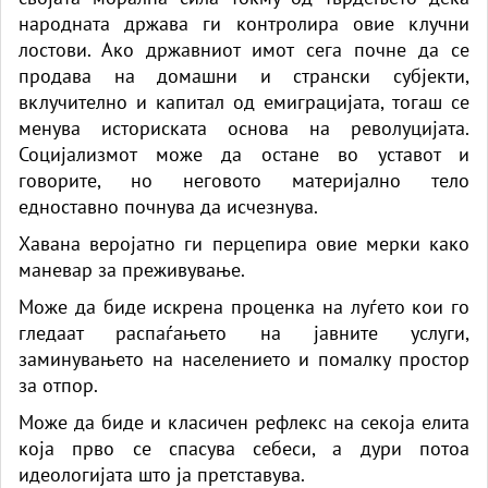
народната држава ги контролира овие клучни
лостови. Ако државниот имот сега почне да се
продава на домашни и странски субјекти,
вклучително и капитал од емиграцијата, тогаш се
менува историската основа на револуцијата.
Социјализмот може да остане во уставот и
говорите, но неговото материјално тело
едноставно почнува да исчезнува.
Хавана веројатно ги перцепира овие мерки како
маневар за преживување.
Може да биде искрена проценка на луѓето кои го
гледаат распаѓањето на јавните услуги,
заминувањето на населението и помалку простор
за отпор.
Може да биде и класичен рефлекс на секоја елита
која прво се спасува себеси, а дури потоа
идеологијата што ја претставува.