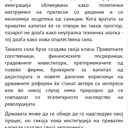
емиграција обликувана како политички
инструмент на притисок со децении и со
економија исцрпена од санкции. Кога вратата за
приватен капитал ќе се отвори во таков простор,
пазарот не доаѓа како неутрална техничка алатка -
тој доаѓа како нова општествена сила.
Таквата сила брзо создава своја класа. Приватните
сопственици, финансиските посредници,
градежните инвеститори, претприемачите од
повеќе фирми, брокерите за капитал од
дијаспората и новите даночни корисници на
државните реформи ќе станат актери со интереси
кои во никој случај нема природно да се
совпаднат со егалитарното наследство на
револуцијата.
Државата може да се обиде да го надгледува овој
процес, но секоја нова институција на приватен
капитал создава своја автономија.