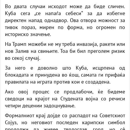
Во двата случаи исходот може да биде сличен.
Куба сега „се напаѓа себеси“ за да избегне
директен напад однадвор. Ова отвора можност за
тивок пораз, мирен по форма, но огромен по
историско значење.
На Трамп можеби не му треба инвазија, ракети или
нов Залив на свињите. Тоа би бил преголем ризик
во секој случај.
За него е доволно што Куба, исцрпена од
блокадата и принудена во ќош, самата ги прифаќа
правилата на играта против кои е создадена.
Ако овој процес се продлабочи, ќе бидеме
сведоци на крајот на Студената војна со речиси
четири децении задоцнување.
Формалниот крај дојде со распадот на Советскиот
Сојуз, но неговиот последен карипски симбол
продолжи да живее, тврдоглав, горд, но сè