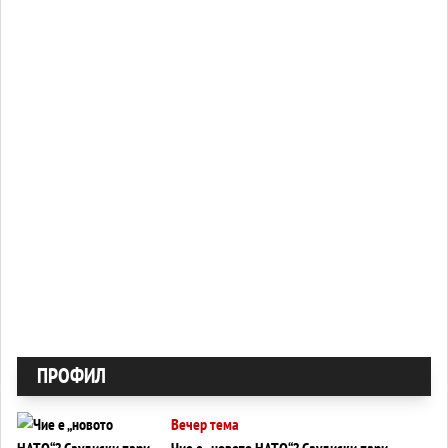
ПРОФИЛ
Вечер тема
Чие е „новото НАТО“? Саудиски пари,