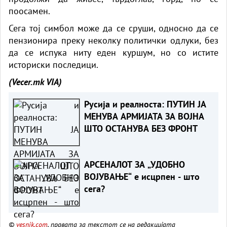
поосамен.
Сега тој симбол може да се сруши, односно да се
пензионира преку неколку политички одлуки, без
да се испука ниту еден куршум, но со истите
историски последици.
(Vecer.mk
VIA)
Русија и реалноста: ПУТИН ЈА
МЕНУВА АРМИЈАТА ЗА ВОЈНА
ШТО ОСТАНУВА БЕЗ ФРОНТ
АРСЕНАЛОТ ЗА „УДОБНО
ВОЈУВАЊЕ“ е исцрпен - што
сега?
©
vesnik.com
, правата за текстот се на редакцијата