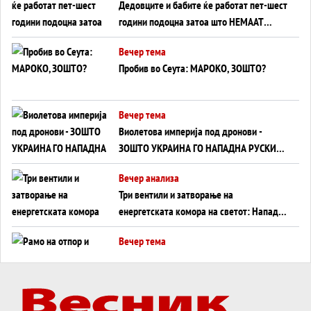
Дедовците и бабите ќе работат пет-шест
години подоцна затоа што НЕМААТ
ВНУЦИ ДА ГИ ЗАМЕНАТ
Вечер тема
Пробив во Сеута: МАРОКО, ЗОШТО?
Вечер тема
Виолетова империја под дронови -
ЗОШТО УКРАИНА ГО НАПАДНА РУСКИОТ
WILDBERRIES
Вечер анализа
Три вентили и затворање на
енергетската комора на светот: Нападот
во Суец најавува глобален енергетски
Вечер тема
инфаркт?
Рамо на отпор и тврдина на патот кон
Кина - Пекинг го подготвува Иран за
американска копнена инвазија
Вечер тема