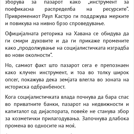
зборува за пазарот како „инструмент за
поефикасна распределба на ресурсите“.
Привремениот Раул Кастро ги поддржува мерките
и повикува на нивно брзо спроведување.
Официјалната реторика на Хавана се обидува да
ги смири духовите и да ги прикаже промените
како „продолжување на социјалистичката изградба
во нови околности“.
Но, самиот факт што пазарот сега е препознаен
како клучен инструмент, и тоа во толку широк
опсег, покажува дека земјата влегла во зоната на
историска одбранбеност.
Кога социјалистичката влада почнува да бара спас
во приватните банки, пазарот на недвижности и
капиталот од дијаспората, повеќе не станува збор
за козметички прилагодувања. Започнува длабока
промена во односите на моќ.