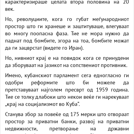
карактеризираше целата втора половина на 20
век.
Но, револуциите, кога го губат меѓународниот
простор што ги хранеше и заштитуваше, влегуваат
во многу поопасна фаза. Тие не мора нужно да
паднат под бомбите, згора на тоа, бомбите можат
да ги зацврстат (видете го Иран).
Но, нивниот крај е на повидок кога се принудени
да зборуваат на јазикот на сопствениот противник.
Имено, кубанскиот парламент сега едногласно ги
одобри реформите што би можеле да
претставуваат најголем пресврт од 1959 година.
Тие се толку длабоки што некои веќе ги нарекуваат
„крај на социјализмот во Куба“.
Станува збор за повеќе од 175 мерки што отвораат
простор за приватни банки, развој на приватни
недвижности, претворање на државни