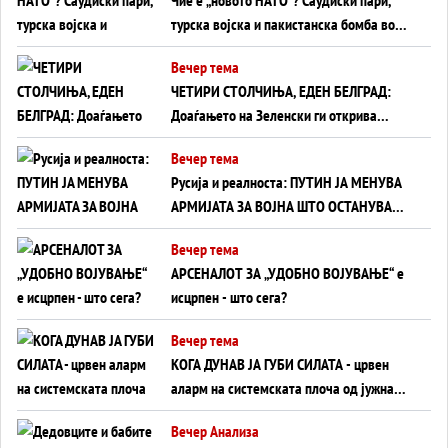
турска војска и пакистанска бомба во
служба на Америка - или ќе стане
Вечер тема
сувишна?
ЧЕТИРИ СТОЛЧИЊА, ЕДЕН БЕЛГРАД:
Доаѓањето на Зеленски ги открива
тајните на политиката на балансирање
Вечер тема
на Вучиќ
Русија и реалноста: ПУТИН ЈА МЕНУВА
АРМИЈАТА ЗА ВОЈНА ШТО ОСТАНУВА
БЕЗ ФРОНТ
Вечер тема
АРСЕНАЛОТ ЗА „УДОБНО ВОЈУВАЊЕ“ е
исцрпен - што сега?
Вечер тема
КОГА ДУНАВ ЈА ГУБИ СИЛАТА - црвен
аларм на системската плоча од јужна
Германија до Црното Море...
Вечер Анализа