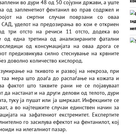
заплени во дури 48 од 50 сојузни држави, а уште
на од запленетиот фентанил во прав содржел и
ројот на смртни случаи поврзани со оваа
 САД, уделот на предозирања во кои е откриен
од три отсто на речиси 11 отсто, додека во
е од една третина од анализираните фатални
оследици од консумацијата на оваа дрога се
инот предизвикува силно стеснување на крвните
без доволно количество кислород.
зумирање на ткивото и развој на некроза, при
 таа мера што доаѓа до распаѓање на кожата и
ва фактот што таквите рани не се појавуваат
т да настанат и на други делови од телото, дури
ата, туку ја пушат или ја шмркаат. Инфекциите се
аат, а во најтешките случаи единствен начин за
цијата на зафатениот екстремитет. Експертите
нително го засилува ефектот на фентанилот, кој
иоиди на илегалниот пазар.