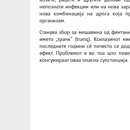
непознати инфекции или на нова зара
нова комбинација на дрога која п
организам.
Станува збор за мешавина од фентани
името „транк“ (tranq). Ксилазинот н
последните години сè почесто се дод
ефект. Проблемот е во тоа што пове
консумираат оваа опасна супстанција.