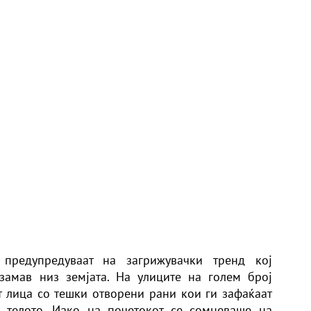
 предупредуваат на загрижувачки тренд кој
замав низ земјата. На улиците на голем број
т лица со тешки отворени рани кои ги зафаќаат
д телото. Иако на почетокот се сомневаше на