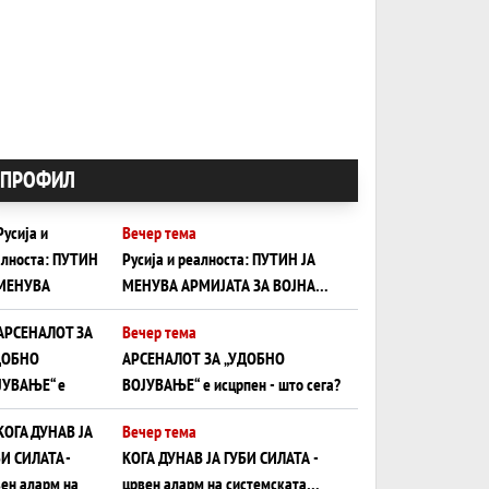
ПРОФИЛ
Вечер тема
Русија и реалноста: ПУТИН ЈА
МЕНУВА АРМИЈАТА ЗА ВОЈНА
ШТО ОСТАНУВА БЕЗ ФРОНТ
Вечер тема
АРСЕНАЛОТ ЗА „УДОБНО
ВОЈУВАЊЕ“ е исцрпен - што сега?
Вечер тема
КОГА ДУНАВ ЈА ГУБИ СИЛАТА -
црвен аларм на системската