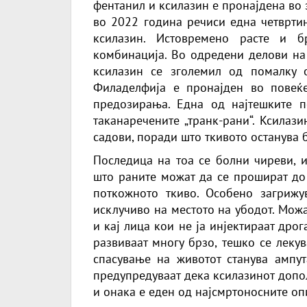
фентанил и ксилазин е пронајдена во 
во 2022 година речиси една четврти
ксилазин. Истовремено расте и б
комбинација. Во одредени делови на
ксилазин се зголемил од помалку 
Филаделфија е пронајден во повеќ
предозирања. Една од најтешките п
таканаречените „транк-рани“. Ксилаз
садови, поради што ткивото останува 
Последица на тоа се болни чиреви, и
што раните можат да се прошират до
поткожното ткиво. Особено загрижу
исклучиво на местото на убодот. Можа
и кај лица кои не ја инјектираат дрог
развиваат многу брзо, тешко се лекув
спасување на животот станува ампута
предупредуваат дека ксилазинот допол
и онака е еден од најсмртоносните оп