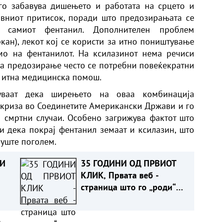
го забавува дишењето и работата на срцето и
вниот притисок, поради што предозирањата се
ј самиот фентанил. Дополнителен проблем
кан), лекот кој се користи за итно поништување
мо на фентанилот. На ксилазинот нема речиси
 на предозирање често се потребни повеќекратни
 итна медицинска помош.
дуваат дека ширењето на оваа комбинација
криза во Соединетите Американски Држави и го
 смртни случаи. Особено загрижува фактот што
и дека покрај фентанил земаат и ксилазин, што
 уште поголем.
 И
35 ГОДИНИ ОД ПРВИОТ
КЛИК, Првата веб -
страница што го „роди“
ИТЕ
интернетот се уште живеe
а