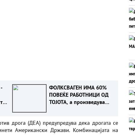
-
ФОЛКСВАГЕН ИМА 60%
ПОВЕЌЕ РАБОТНИЦИ ОД
 тоа
ТОЈОТА, а произведува
е
помалку автомобили.
Зошто?
тив дрога (ДЕА) предупредува дека дрогата се
инети Американски Држави. Комбинацијата на