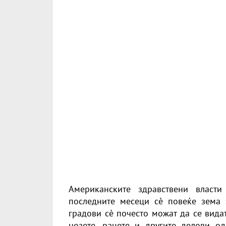
Американските здравствени власти
последните месеци сè повеќе зема 
градови сè почесто можат да се вида
нозете, рацете и другите делови о