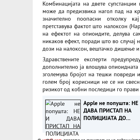
Комбинацијата на двете супстанции 
може да предизвика нагол пад на кр
значително поопасни отколку ка
претставува фактот што налоксон (Нар
на ефектот на опиоидите, делува са
никаков ефект, поради што во случај
дози на налоксон, вештачко дишење и
Здравствените експерти предупре
дополнително ја влошува опиоидната 
зголемува бројот на тешки повреди и
голем број корисници не се ни свесн
ризикот од кобни последици го прави
Apple не попушта: НЕ
ДАВА ПРИСТАП НА
ПОЛИЦИЈАТА ДО
СОДРЖИНИТЕ НА СВО
КЛИЕНТИ
©
vesnik.com
, правата за текстот се на редакцијат