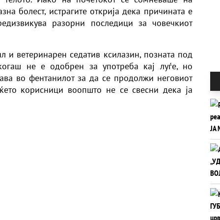
зна болест, истрагите открија дека причината е
редизвикува разорни последици за човечкиот
л и ветеринарен седатив ксилазин, позната под
икогаш не е одобрен за употреба кај луѓе, но
ава во фентанилот за да се продолжи неговиот
ќето корисници воопшто не се свесни дека ја