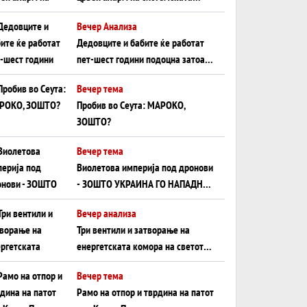
плоча од јужна Германија до
Вечер Анализа
Црното Море...
Дедовците и бабите ќе работат
пет-шест години подоцна затоа
што НЕМААТ ВНУЦИ ДА ГИ
Вечер тема
ЗАМЕНАТ
Пробив во Сеута: МАРОКО,
ЗОШТО?
Вечер тема
Виолетова империја под дронови
- ЗОШТО УКРАИНА ГО НАПАДНА
РУСКИОТ WILDBERRIES
Вечер анализа
Три вентили и затворање на
енергетската комора на светот:
Нападот во Суец најавува
Вечер тема
глобален енергетски инфаркт?
Рамо на отпор и тврдина на патот