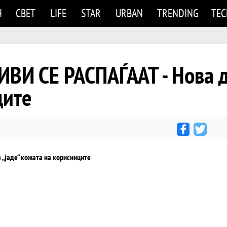
Н
СВЕТ
LIFE
STAR
URBAN
TRENDING
TE
И СЕ РАСПАЃААТ - Нова др
ците