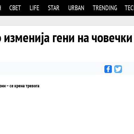
Н
СВЕТ
LIFE
STAR
URBAN
TRENDING
TE
 изменија гени на човечки