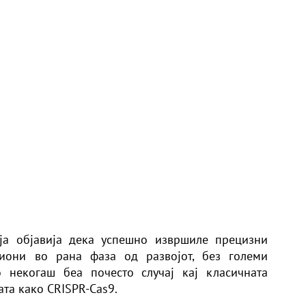
ја објавија дека успешно извршиле прецизни
они во рана фаза од развојот, без големи
 некогаш беа почесто случај кај класичната
атa како CRISPR-Cas9.