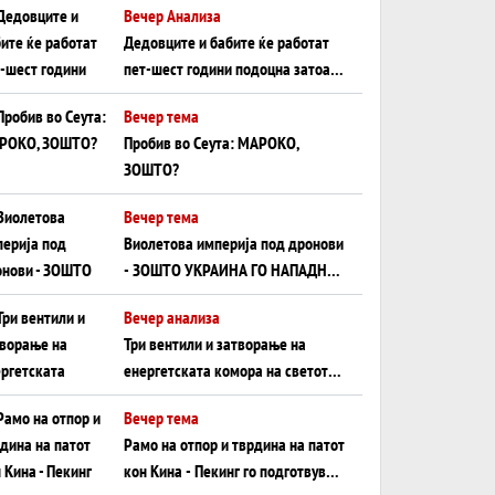
Вечер Анализа
Црното Море...
Дедовците и бабите ќе работат
пет-шест години подоцна затоа
што НЕМААТ ВНУЦИ ДА ГИ
Вечер тема
ЗАМЕНАТ
Пробив во Сеута: МАРОКО,
ЗОШТО?
Вечер тема
Виолетова империја под дронови
- ЗОШТО УКРАИНА ГО НАПАДНА
РУСКИОТ WILDBERRIES
Вечер анализа
Три вентили и затворање на
енергетската комора на светот:
Нападот во Суец најавува
Вечер тема
глобален енергетски инфаркт?
Рамо на отпор и тврдина на патот
кон Кина - Пекинг го подготвува