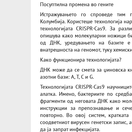
Посуптилна промена во гените
Истражувањето го спроведе тим п
Колумбија. Користеше технологија на
технологијата CRISPR-Cas9. За разл
опишува како молекуларни ножици бид
од ДНК, уредувањето на базите е
внатрешноста на геномот, туку хемиски
Како функционира технологијата?
ДНК може да се смета за џиновска кн
азотни бази: A, T, C и G.
Технологијата CRISPR-Cas9 научницит
алатка. Имено, бактериите по средб
фрагменти од неговата ДНК како моле
инструкции за препознавање и сеч
повторно. Во овој систем, краткат
соодветниот вирусен генетски запис, а
да ја запрат инфекцијата.