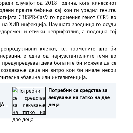
оради случајот од 2018 година, кога кинескиот
одени првите бебиња кај кои ги уредил гените.
огијата CRISPR-Cas9 го променил генот CCR5 во
 на ХИВ инфекција. Научната заедница го осуди
едвремен и етички неприфатлив, а подоцна тој
репродуктивни клетки, т.е. промените што би
нерации, е една од најчувствителните теми во
 предупредуваат дека богатите би можеле да се
а создавање деца ин витро кои би имале некои
чителна убавина или интелигенција.
Потребни се средства за
лекување на татко на две
ДА
деца
а