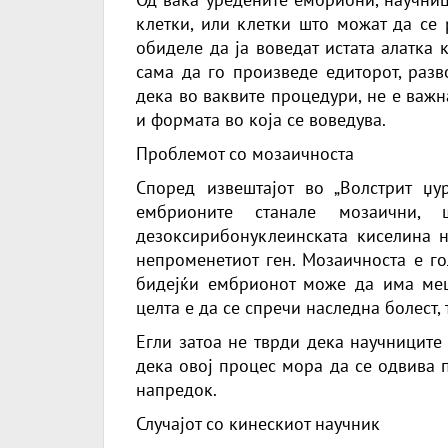
клетки, или клетки што можат да се 
обиделе да ја воведат истата алатка 
сама да го произведе едиторот, разв
дека во ваквите процедури, не е важн
и формата во која се воведува.
Проблемот со мозаичноста
Според извештајот во „Волстрит џу
ембрионите станале мозаични,
дезоксирибонуклеинската киселина н
непроменетиот ген. Мозаичноста е г
бидејќи ембрионот може да има меш
целта е да се спречи наследна болест, 
Егли затоа не тврди дека научниците
дека овој процес мора да се одвива п
напредок.
Случајот со кинескиот научник