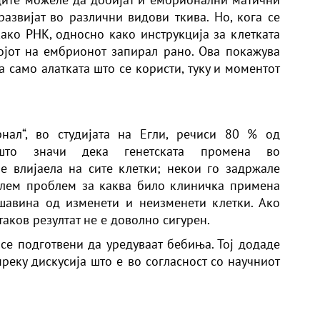
развијат во различни видови ткива. Но, кога се
како РНК, односно како инструкција за клетката
ојот на ембрионот запирал рано. Ова покажува
а само алатката што се користи, туку и моментот
рнал“, во студијата на Егли, речиси 80 % од
 што значи дека генетската промена во
е влијаела на сите клетки; некои го задржале
олем проблем за каква било клиничка примена
авина од изменети и неизменети клетки. Ако
таков резултат не е доволно сигурен.
 се подготвени да уредуваат бебиња. Тој додаде
реку дискусија што е во согласност со научниот