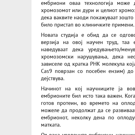
ембриони оваа технологија може 
хромозомот или дури и целиот хромоз
дека ваквите наоди покажуваат зошто
било пристап во клиничките примени.
Новата студија е обид да се одго
верзија на овој научен труд, таа 
наведуваат дека уредувањето/мен
хромозомски нарушувања, дека не
зависеле од кратка РНК молекула кој
Cas9 поврзан со посебен ензим) до
дејствува.
Начинот на кој научниците ја во
ембрионите бил исто така важен. Ког
готов протеин, во времето на опло
можеле да продолжат да се развиваат
ембрионот, неколку дена по оплод
матката.
Од вака уредените ембриони, научни