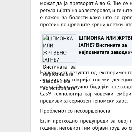
можат да ја претворат A во G. Тие се 
регулацијата на холестеролот, и генит
е важен за болести како што се српе
протеин во црвените крвни клетки шт
ШПИОНКА ИЛИ ЖРТВ
ЈАГНЕ? Вистината за
најпознатата заводни
во историјата
Најважниот резултат од експеримент
авторите не открија големи делеци
места. Ова е клучно бидејќи претход
Cas9 технологија кај човечки емб
предизвика сериозен геномски хаос.
Проблемот со несовршеноста
Егли претходно предупреди за овој п
година, неговиот тим објави труд во с