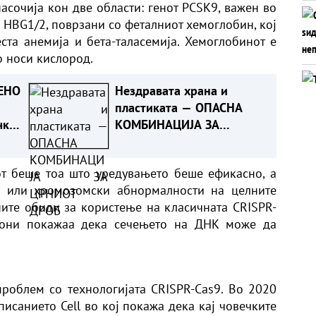
насочија кон две области: генот PCSK9, важен во
е HBG1/2, поврзани со феталниот хемоглобин, кој
ста анемија и бета-таласемија. Хемоглобинот е
о носи кислород.
ЕНО
Нездравата храна и
пластиката — ОПАСНА
чка
КОМБИНАЦИЈА ЗА
ЦРНИОТ ДРОБ
от беше тоа што уредувањето беше ефикасно, а
и или хромозомски абнормалности на целните
ните обиди за користење на класичната CRISPR-
риони покажаа дека сечењето на ДНК може да
роблем со технологијата CRISPR-Cas9. Во 2020
писанието Cell во кој покажа дека кај човечките