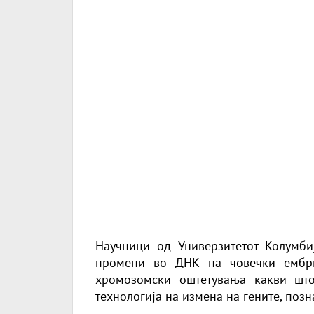
Научници од Универзитетот Колумби
промени во ДНК на човечки ембри
хромозомски оштетувања какви што
технологија на изменa на гeните, позн