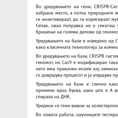
Во уредувањето на гени, CRISPR-Ca
избрано место, а потоа природните 
ги инактивираат, да ги коригираат му
Сепак, оваа поправка не е секогаш
бришење на големи делови од геномот
Уредувањето на бази е изведено од C
како класичната технологија за измен
Во уредувањето на бази, CRISPR систе
геномот, но Cas9 е модифициран така
него има прикачен ензим кој хемиски
го довршува процесот и ја утврдува п
Уредувањето на бази е слично как
промени една буква, како што е A во
спирала на ДНК.
Уредени се гени важни за холестероло
Во новата работа, научниците тестир