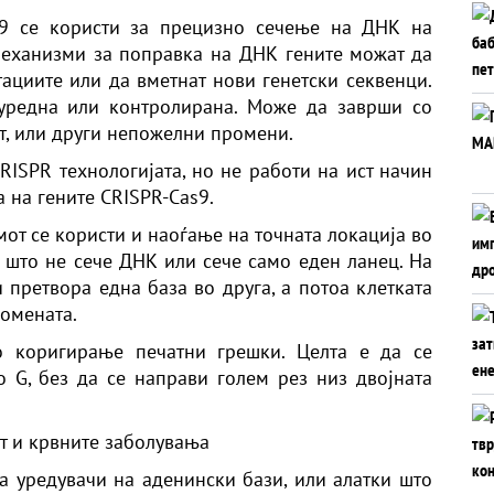
s9 се користи за прецизно сечење на ДНК на
механизми за поправка на ДНК гените можат да
тациите или да вметнат нови генетски секвенци.
 уредна или контролирана. Може да заврши со
, или други непожелни промени.
RISPR технологијата, но не работи на ист начин
а на гените CRISPR-Cas9.
мот се користи и наоѓање на точната локација во
 што не сече ДНК или сече само еден ланец. На
 претвора една база во друга, а потоа клетката
ромената.
о коригирање печатни грешки. Целта е да се
 G, без да се направи голем рез низ двојната
т и крвните заболувања
аа уредувачи на аденински бази, или алатки што