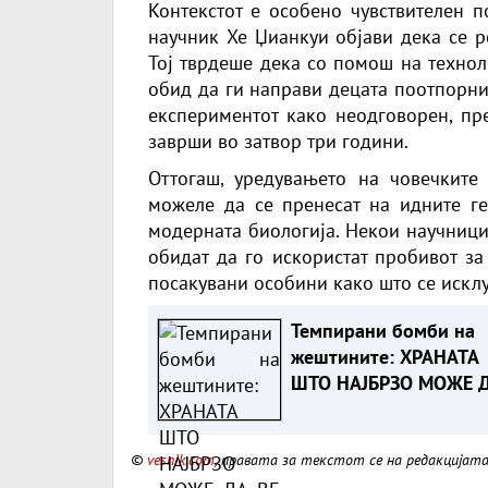
Контекстот е особено чувствителен п
научник Хе Џианкуи објави дека се р
Тој тврдеше дека со помош на технол
обид да ги направи децата поотпорни
експериментот како неодговорен, пр
заврши во затвор три години.
Оттогаш, уредувањето на човечките 
можеле да се пренесат на идните ге
модерната биологија. Некои научници
обидат да го искористат пробивот з
посакувани особини како што се исклу
Темпирани бомби на
жештините: ХРАНАТА
ШТО НАЈБРЗО МОЖЕ 
ВЕ ОТРУЕ ЛЕТОВО
©
vesnik.com
, правата за текстот се на редакцијат