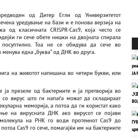
редводен од Дитер Егли од Универзитетот
речена уредување на бази и е понова верзија на
ика од класичната CRISPR-Cas9, која често се
ејќи ги сече обете нишки на двојната спирала
 посуптилно. Тоа не се обидува да сече во
 менува една „буква“ од ДНК во друга.
ига на животот напишана во четири букви, или
е ја презеле од бактериите и ја претворија во
а со вирус што ги напаѓа можат да складираат
куларна меморија, а потоа да ги користат како
ење на вирусната ДНК ако вирусот се појави
а молекула на РНК го води протеинот Cas9 до
 потоа Cas9 го сече, помагајќи им на бактериите