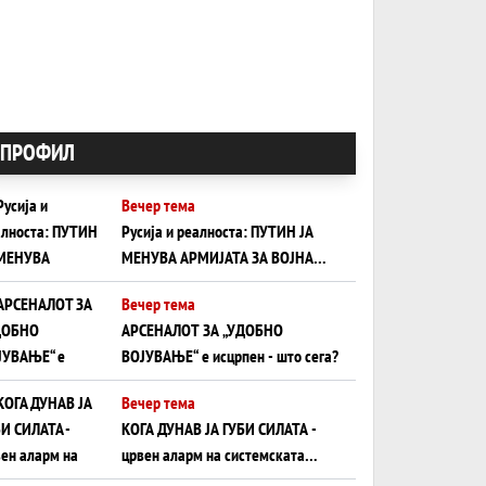
ПРОФИЛ
Вечер тема
Русија и реалноста: ПУТИН ЈА
МЕНУВА АРМИЈАТА ЗА ВОЈНА
ШТО ОСТАНУВА БЕЗ ФРОНТ
Вечер тема
АРСЕНАЛОТ ЗА „УДОБНО
ВОЈУВАЊЕ“ е исцрпен - што сега?
Вечер тема
КОГА ДУНАВ ЈА ГУБИ СИЛАТА -
црвен аларм на системската
плоча од јужна Германија до