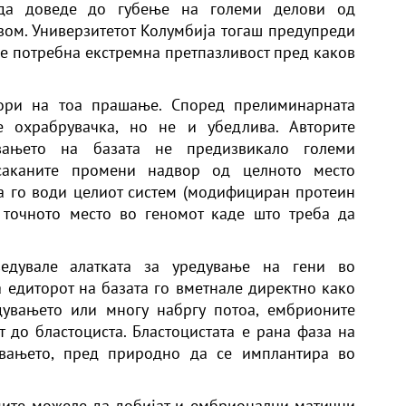
да доведе до губење на големи делови од
ом. Универзитетот Колумбија тогаш предупреди
 е потребна екстремна претпазливост пред каков
вори на тоа прашање. Според прелиминарната
е охрабрувачка, но не и убедлива. Авторите
увањето на базата не предизвикало големи
саканите промени надвор од целното место
а го води целиот систем (модифициран протеин
 точното место во геномот каде што треба да
ведувале алатката за уредување на гени во
а едиторот на базата го вметнале директно како
дувањето или многу набргу потоа, ембрионите
 до бластоциста. Бластоцистата е рана фаза на
увањето, пред природно да се имплантира во
ците можеле да добијат и ембрионални матични