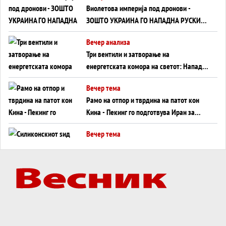
Виолетова империја под дронови -
ЗОШТО УКРАИНА ГО НАПАДНА РУСКИОТ
WILDBERRIES
Вечер анализа
Три вентили и затворање на
енергетската комора на светот: Нападот
во Суец најавува глобален енергетски
Вечер тема
инфаркт?
Рамо на отпор и тврдина на патот кон
Кина - Пекинг го подготвува Иран за
американска копнена инвазија
Вечер тема
Силиконскиот ѕид веќе не е непробоен,
Кина го напаѓа последниот голем
монопол на Западот?
Вечер тема
Трамп тврди дека повторно „разговара“
со Иран - ваквите моменти се поопасни
од отворените закани
Вечер тема