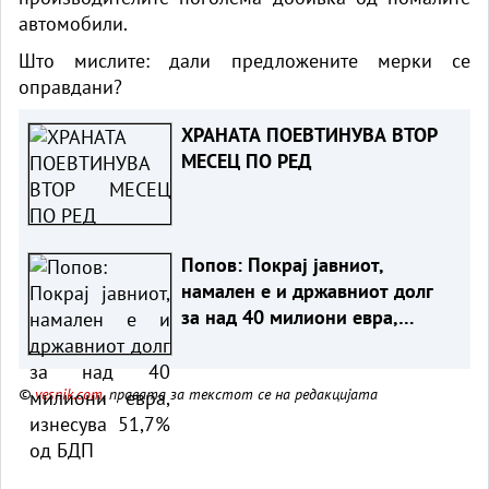
автомобили.
Што мислите: дали предложените мерки се
оправдани?
ХРАНАТА ПОЕВТИНУВА ВТОР
МЕСЕЦ ПО РЕД
Попов: Покрај јавниот,
намален е и државниот долг
за над 40 милиони евра,
изнесува 51,7% од БДП
©
vesnik.com
, правата за текстот се на редакцијата