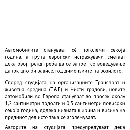
Автомобилите стануваат сè поголеми секоја
година, а група европски истражувачи сметаат
дека овој тренд треба да се запре - со воведување
данок што би зависел од димензиите на возилото.
Според студијата на организациите Транспорт и
животна средина (T&E) и Чисти градови, новите
автомобили во Европа стануваат во просек околу
1,2 сантиметри подолги и 0,5 сантиметри повисоки
секоја година, додека нивната ширина и висина на
предниот дел исто така се зголемуваат.
Авторите на студијата предупредуваат дека