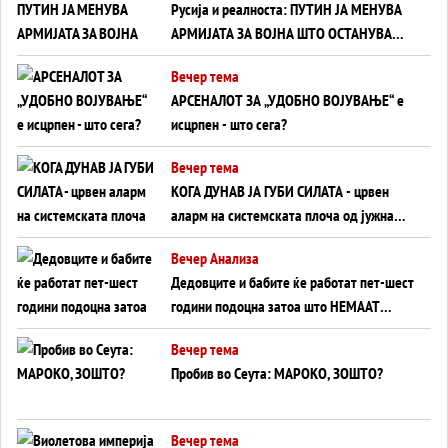
Русија и реалноста: ПУТИН ЈА МЕНУВА
АРМИЈАТА ЗА ВОЈНА ШТО ОСТАНУВА
БЕЗ ФРОНТ
Вечер тема
АРСЕНАЛОТ ЗА „УДОБНО ВОЈУВАЊЕ“ е
исцрпен - што сега?
Вечер тема
КОГА ДУНАВ ЈА ГУБИ СИЛАТА - црвен
аларм на системската плоча од јужна
Германија до Црното Море...
Вечер Анализа
Дедовците и бабите ќе работат пет-шест
години подоцна затоа што НЕМААТ
ВНУЦИ ДА ГИ ЗАМЕНАТ
Вечер тема
Пробив во Сеута: МАРОКО, ЗОШТО?
Вечер тема