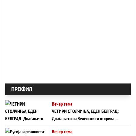
ПРОФИЛ
Вечер тема
ЧЕТИРИ СТОЛЧИЊА, ЕДЕН БЕЛГРАД:
Доаѓањето на Зеленски ги открива
тајните на политиката на балансирање
Вечер тема
на Вучиќ