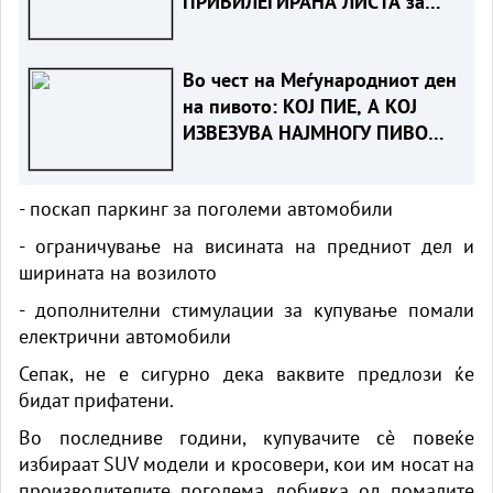
ПРИВИЛЕГИРАНА ЛИСТА за
даноци заедно со други 40
држави
Во чест на Меѓународниот ден
на пивото: КОЈ ПИЕ, А КОЈ
ИЗВЕЗУВА НАЈМНОГУ ПИВО
ВО ЕВРОПСКАТА УНИЈА?
- поскап паркинг за поголеми автомобили
- ограничување на висината на предниот дел и
ширината на возилото
- дополнителни стимулации за купување помали
електрични автомобили
Сепак, не е сигурно дека ваквите предлози ќе
бидат прифатени.
Во последниве години, купувачите сè повеќе
избираат SUV модели и кросовери, кои им носат на
производителите поголема добивка од помалите