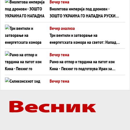
Вечер тема
Виолетова империја под дронови -
ЗОШТО УКРАИНА ГО НАПАДНА РУСКИОТ
WILDBERRIES
Вечер анализа
Три вентили и затворање на
енергетската комора на светот: Нападот
во Суец најавува глобален енергетски
Вечер тема
инфаркт?
Рамо на отпор и тврдина на патот кон
Кина - Пекинг го подготвува Иран за
американска копнена инвазија
Вечер тема
Силиконскиот ѕид веќе не е непробоен,
Кина го напаѓа последниот голем
монопол на Западот?
Вечер тема
Трамп тврди дека повторно „разговара“
со Иран - ваквите моменти се поопасни
од отворените закани