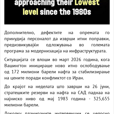
Дополнително, дефектите на опремата го
принудија персоналот да изврши итни поправки,
предизвикувајќи одложувања во големата
програма за модернизација на инфраструктурата.
Ситуацијата се влоши во март 2026 година, кога
Вашингтон иницираше ново итно ослободување
од 172 милиони барели нафта за стабилизирање
на цените поради конфликтот со Иран.
До крајот на неделата што заврши на 26 јуни,
стратешките резерви на нафта на САД паднаа на
најниско ниво од мај 1983 година - 325,655
милиони барели.
Доколку планираните интервенции се целосно