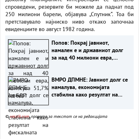
спроведени, резервите би можеле да паднат под
250 милиони барели, објавува „Спутник“. Тоа би
претставувало најниско ниво откако започнаа
евиденциите во август 1982 година.
Попов: Покрај јавниот,
намален е и државниот долг
за над 40 милиони евра,
изнесува 51,7% од БДП
ВМРО ДПМНЕ: Јавниот долг се
намалува, економијата
стабилна како резултат на
фискалната дисциплина и
домаќинско управување
©
vesnik.com
, правата за текстот се на редакцијата