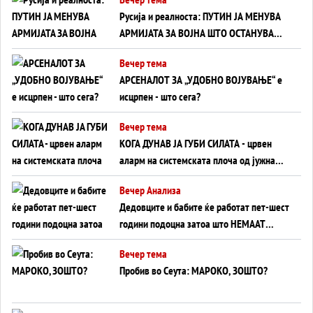
на Вучиќ
Русија и реалноста: ПУТИН ЈА МЕНУВА
АРМИЈАТА ЗА ВОЈНА ШТО ОСТАНУВА
БЕЗ ФРОНТ
Вечер тема
АРСЕНАЛОТ ЗА „УДОБНО ВОЈУВАЊЕ“ е
исцрпен - што сега?
Вечер тема
КОГА ДУНАВ ЈА ГУБИ СИЛАТА - црвен
аларм на системската плоча од јужна
Германија до Црното Море...
Вечер Анализа
Дедовците и бабите ќе работат пет-шест
години подоцна затоа што НЕМААТ
ВНУЦИ ДА ГИ ЗАМЕНАТ
Вечер тема
Пробив во Сеута: МАРОКО, ЗОШТО?