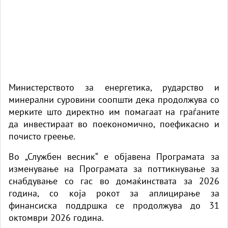
Министерството за енергетика, рударство и
минерални суровини соопшти дека продолжува со
мерките што директно им помагаат на граѓаните
да инвестираат во поекономично, поефикасно и
почисто греење.
Во „Службен весник“ е објавена Програмата за
изменување на Програмата за поттикнување за
снабдување со гас во домаќинствата за 2026
година, со која рокот за аплицирање за
финансиска поддршка се продолжува до 31
октомври 2026 година.