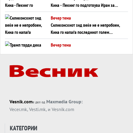
Кина - Пекинг го подготвува Иран за
американска копнена инвазија
Вечер тема
Силиконскиот ѕид веќе не е непробоен,
Кина го напаѓа последниот голем
монопол на Западот?
Вечер тема
Трамп тврди дека повторно „разговара“
со Иран - ваквите моменти се поопасни
од отворените закани
Вечер тема
ДЛАБОКО УДОЛУ: Сметководствените
трикови што го соборија ЕНРОН ги
применуваат гигантите за ВИ
Вечер тема
Vesnik.com
Maxmedia Group:
е дел од
АТОМСКО ДОМИНО НА БЛИСКИОТ
Vecer.mk
,
Vesti.mk
, и
Vesnik.com
ИСТОК
Вечер тема
КАТЕГОРИИ
ОД ШАХЕД ДО СВЕТСКА ВОЈНА?