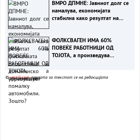
ВМРО ДПМНЕ: Јавниот долг се
намалува, економијата
стабилна како резултат на
фискалната дисциплина и
домаќинско управување
ФОЛКСВАГЕН ИМА 60%
ПОВЕЌЕ РАБОТНИЦИ ОД
ТОЈОТА, а произведува
помалку автомобили. Зошто?
©
vesnik.com
, правата за текстот се на редакцијата