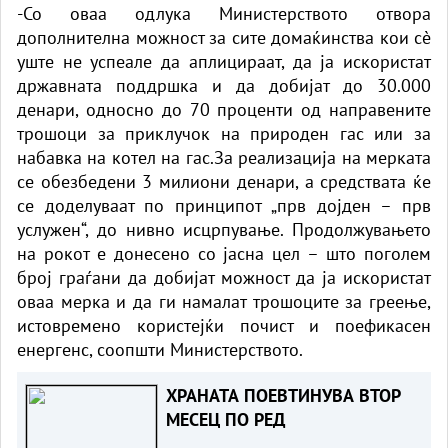
-Со оваа одлука Министерството отвора
дополнителна можност за сите домаќинства кои сè
уште не успеале да аплицираат, да ја искористат
државната поддршка и да добијат до 30.000
денари, односно до 70 проценти од направените
трошоци за приклучок на природен гас или за
набавка на котел на гас.За реализација на мерката
се обезбедени 3 милиони денари, а средствата ќе
се доделуваат по принципот „прв дојден – прв
услужен“, до нивно исцрпување. Продолжувањето
на рокот е донесено со јасна цел – што поголем
број граѓани да добијат можност да ја искористат
оваа мерка и да ги намалат трошоците за греење,
истовремено користејќи почист и поефикасен
енергенс, соопшти Министерството.
ХРАНАТА ПОЕВТИНУВА ВТОР
МЕСЕЦ ПО РЕД