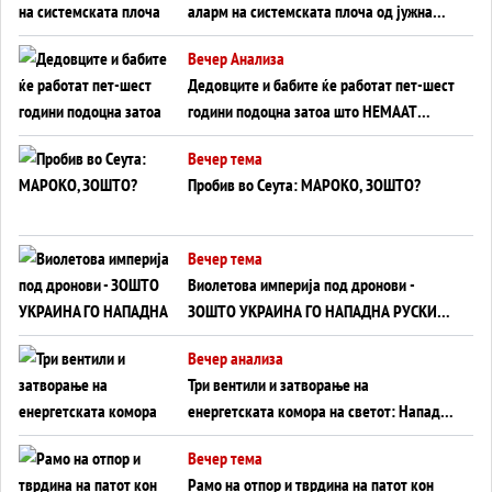
аларм на системската плоча од јужна
Германија до Црното Море...
Вечер Анализа
Дедовците и бабите ќе работат пет-шест
години подоцна затоа што НЕМААТ
ВНУЦИ ДА ГИ ЗАМЕНАТ
Вечер тема
Пробив во Сеута: МАРОКО, ЗОШТО?
Вечер тема
Виолетова империја под дронови -
ЗОШТО УКРАИНА ГО НАПАДНА РУСКИОТ
WILDBERRIES
Вечер анализа
Три вентили и затворање на
енергетската комора на светот: Нападот
во Суец најавува глобален енергетски
Вечер тема
инфаркт?
Рамо на отпор и тврдина на патот кон