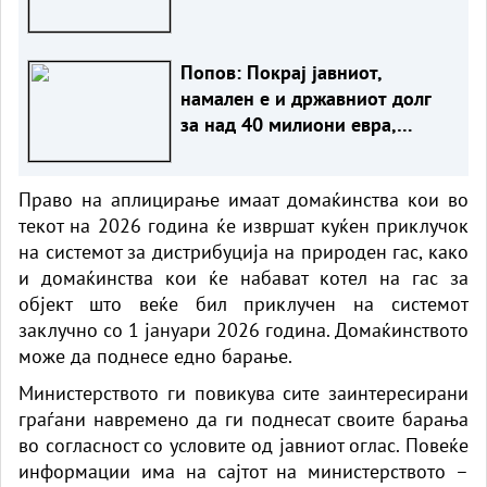
Попов: Покрај јавниот,
намален е и државниот долг
за над 40 милиони евра,
изнесува 51,7% од БДП
Право на аплицирање имаат домаќинства кои во
текот на 2026 година ќе извршат куќен приклучок
на системот за дистрибуција на природен гас, како
и домаќинства кои ќе набават котел на гас за
објект што веќе бил приклучен на системот
заклучно со 1 јануари 2026 година. Домаќинството
може да поднесе едно барање.
Министерството ги повикува сите заинтересирани
граѓани навремено да ги поднесат своите барања
во согласност со условите од јавниот оглас. Повеќе
информации има на сајтот на министерството –