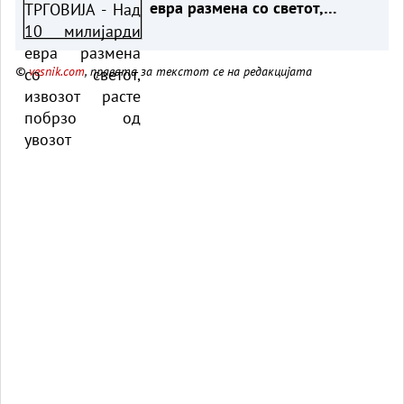
евра размена со светот,
извозот расте побрзо од
увозот
©
vesnik.com
, правата за текстот се на редакцијата