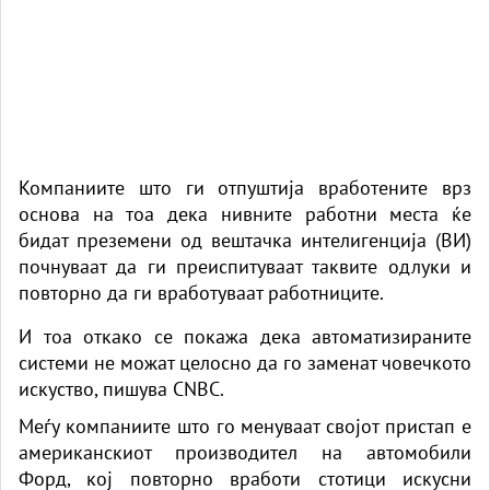
Компаниите што ги отпуштија вработените врз
основа на тоа дека нивните работни места ќе
бидат преземени од вештачка интелигенција (ВИ)
почнуваат да ги преиспитуваат таквите одлуки и
повторно да ги вработуваат работниците.
И тоа откако се покажа дека автоматизираните
системи не можат целосно да го заменат човечкото
искуство, пишува CNBC.
Меѓу компаниите што го менуваат својот пристап е
американскиот производител на автомобили
Форд, кој повторно вработи стотици искусни