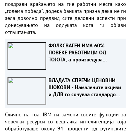
поздрави враќањето на тие работни места како
„голема победа“, додека банката призна дека не ги
зела доволно предвид сите деловни аспекти при
донесувањето на одлуката кога ги објави
отпуштањата.
ФОЛКСВАГЕН ИМА 60%
ПОВЕЌЕ РАБОТНИЦИ ОД
ТОЈОТА, а произведува
помалку автомобили. Зошто?
ВЛАДАТА СПРЕЧИ ЦЕНОВНИ
ШОКОВИ - Намалените акцизи
и ДДВ го сочуваа стандардот
на граѓаните
Слично на тоа, IBM ги замени своите функции за
човечки ресурси со вештачка интелигенција која
обработуваше околу 94 проценти од рутинските