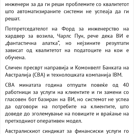
инженери за да ги реши проблемите со квалитетот
што автоматизираните системи не успеаја да ги
решат.
Потпретседателот на Форд за инженерство на
хардвер за возила, Чарлс Пун, рече дека ВИ е
„фантастична алатка“, но нејзините резултати
зависат од квалитетот на податоците на кои е
обучена.
Сличен пресврт направија и Комонвелт Банката на
Австралија (CBA) и технолошката компанија IBM.
CBA минатата година отпушти повеќе од 40
работници за услуги на клиентите и ги замени со
гласовен бот базиран на ВИ, но системот не успеа
да одговори на потребите на клиентите, што
доведе до зголемување на повиците и враќање на
претходниот оперативен модел.
Австралискиот синдикат за финансиски услуги го