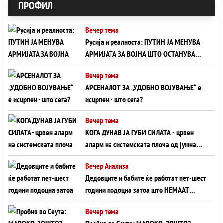
ПРОФИЛ
Вечер тема
Русија и реалноста: ПУТИН ЈА МЕНУВА
АРМИЈАТА ЗА ВОЈНА ШТО ОСТАНУВА
БЕЗ ФРОНТ
Вечер тема
АРСЕНАЛОТ ЗА „УДОБНО ВОЈУВАЊЕ“ е
исцрпен - што сега?
Вечер тема
КОГА ДУНАВ ЈА ГУБИ СИЛАТА - црвен
аларм на системската плоча од јужна
Германија до Црното Море...
Вечер Анализа
Дедовците и бабите ќе работат пет-шест
години подоцна затоа што НЕМААТ
ВНУЦИ ДА ГИ ЗАМЕНАТ
Вечер тема
Пробив во Сеута: МАРОКО, ЗОШТО?