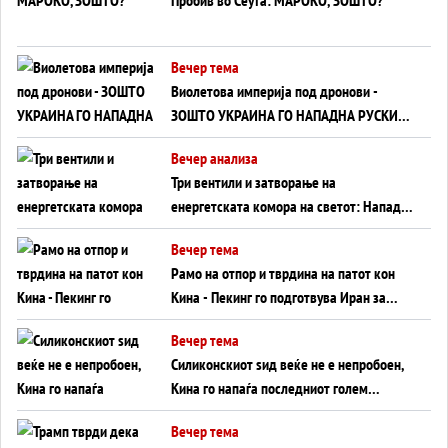
Вечер тема
Виолетова империја под дронови -
ЗОШТО УКРАИНА ГО НАПАДНА РУСКИОТ
WILDBERRIES
Вечер анализа
Три вентили и затворање на
енергетската комора на светот: Нападот
во Суец најавува глобален енергетски
Вечер тема
инфаркт?
Рамо на отпор и тврдина на патот кон
Кина - Пекинг го подготвува Иран за
американска копнена инвазија
Вечер тема
Силиконскиот ѕид веќе не е непробоен,
Кина го напаѓа последниот голем
монопол на Западот?
Вечер тема