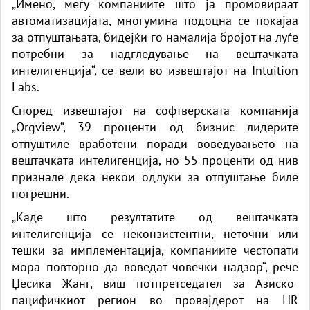
„Имено, меѓу компаниите што ја промовираат
автоматизацијата, многумина подоцна се покајаа
за отпуштањата, бидејќи го намалија бројот на луѓе
потребни за надгледување на вештачката
интелигенција“, се вели во извештајот на Intuition
Labs.
Според извештајот на софтверската компанија
„Orgview“, 39 проценти од бизнис лидерите
отпуштиле вработени поради воведувањето на
вештачката интелигенција, но 55 проценти од нив
признале дека некои одлуки за отпуштање биле
погрешни.
„Каде што резултатите од вештачката
интелигенција се неконзистентни, неточни или
тешки за имплементација, компаниите честопати
мора повторно да воведат човечки надзор“, рече
Џесика Жанг, виш потпретседател за Азиско-
пацифичкиот регион во провајдерот на HR