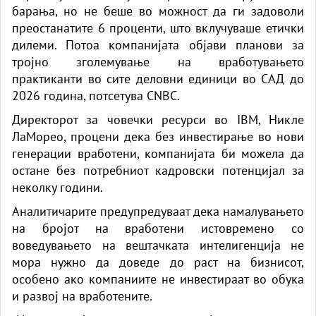
барања, но не беше во можност да ги задоволи
преостанатите 6 проценти, што вклучуваше етички
дилеми. Потоа компанијата објави планови за
тројно зголемување на вработувањето
практиканти во сите деловни единици во САД до
2026 година, потсетува CNBC.
Директорот за човечки ресурси во IBM, Никле
ЛаМорео, процени дека без инвестирање во нови
генерации вработени, компанијата би можела да
остане без потребниот кадровски потенцијал за
неколку години.
Аналитичарите предупредуваат дека намалувањето
на бројот на вработени истовремено со
воведувањето на вештачката интелигенција не
мора нужно да доведе до раст на бизнисот,
особено ако компаниите не инвестираат во обука
и развој на вработените.