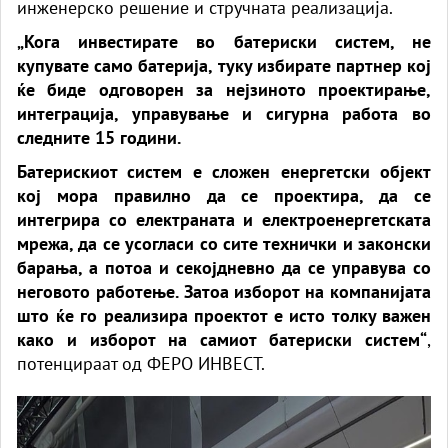
инженерско решение и стручната реализација.
„Кога инвестирате во батериски систем, не
купувате само батерија, туку избирате партнер кој
ќе биде одговорен за нејзиното проектирање,
интеграција, управување и сигурна работа во
следните 15 години.
Батерискиот систем е сложен енергетски објект
кој мора правилно да се проектира, да се
интегрира со електраната и електроенергетската
мрежа, да се усогласи со сите технички и законски
барања, а потоа и секојдневно да се управува со
неговото работење. Затоа изборот на компанијата
што ќе го реализира проектот е исто толку важен
како и изборот на самиот батериски систем“
,
потенцираат од ФЕРО ИНВЕСТ.