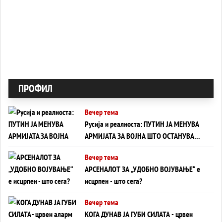
ПРОФИЛ
Вечер тема
Русија и реалноста: ПУТИН ЈА МЕНУВА
АРМИЈАТА ЗА ВОЈНА ШТО ОСТАНУВА
БЕЗ ФРОНТ
Вечер тема
АРСЕНАЛОТ ЗА „УДОБНО ВОЈУВАЊЕ“ е
исцрпен - што сега?
Вечер тема
КОГА ДУНАВ ЈА ГУБИ СИЛАТА - црвен