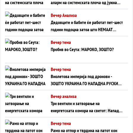
аларм на системската плоча од јужна
Германија до Црното Море...
Вечер Анализа
Дедовците и бабите ќе работат пет-шест
години подоцна затоа што НЕМААТ
ВНУЦИ ДА ГИ ЗАМЕНАТ
Вечер тема
Пробив во Сеута: МАРОКО, ЗОШТО?
Вечер тема
Виолетова империја под дронови -
ЗОШТО УКРАИНА ГО НАПАДНА РУСКИОТ
WILDBERRIES
Вечер анализа
Три вентили и затворање на
енергетската комора на светот: Нападот
во Суец најавува глобален енергетски
Вечер тема
инфаркт?
Рамо на отпор и тврдина на патот кон