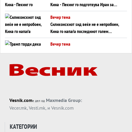
Кина - Пекинг го подготвува Иран за
американска копнена инвазија
Вечер тема
Силиконскиот ѕид веќе не е непробоен,
Кина го напаѓа последниот голем
монопол на Западот?
Вечер тема
Трамп тврди дека повторно „разговара“
со Иран - ваквите моменти се поопасни
од отворените закани
Вечер тема
ДЛАБОКО УДОЛУ: Сметководствените
трикови што го соборија ЕНРОН ги
применуваат гигантите за ВИ
Вечер тема
Vesnik.com
Maxmedia Group:
е дел од
АТОМСКО ДОМИНО НА БЛИСКИОТ
Vecer.mk
,
Vesti.mk
, и
Vesnik.com
ИСТОК
Вечер тема
КАТЕГОРИИ
ОД ШАХЕД ДО СВЕТСКА ВОЈНА?