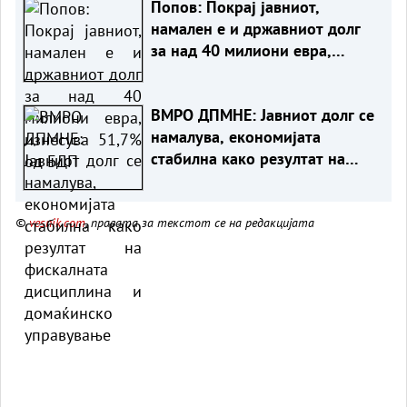
Попов: Покрај јавниот,
намален е и државниот долг
за над 40 милиони евра,
изнесува 51,7% од БДП
ВМРО ДПМНЕ: Јавниот долг се
намалува, економијата
стабилна како резултат на
фискалната дисциплина и
домаќинско управување
©
vesnik.com
, правата за текстот се на редакцијата