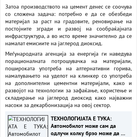
Затоа производството на цемент денес се соочува
со сложена задача: потребно е да се обезбеди
материјал за раст на градовите, реновирање на
постојните згради и развој на сообраќајната
инфраструктура, а во исто време значително да се
намалат емисиите на јаглерод диоксид.
Меѓународната агенција за енергија ги наведува
порационалната потрошувачка на материјали,
пошироката употреба на алтернативни горива,
намалувањето на уделот на клинкер со употреба
на дополнителни цементни материјали, како и
развојот на технологии за зафаќање, користење и
складирање на јаглерод диоксид како најважни
насоки за декарбонизација на овој сектор.
ТЕХНОЛОГИЈАТА Е ТУКА:
Автомобилот може сам да
одлучи колку брзо може да се