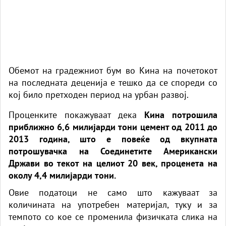
Обемот на градежниот бум во Кина на почетокот
на последната деценија е тешко да се спореди со
кој било претходен период на урбан развој.
Проценките покажуваат дека
Кина потрошила
приближно 6,6 милијарди тони цемент од 2011 до
2013 година, што е повеќе од вкупната
потрошувачка на Соединетите Американски
Држави во текот на целиот 20 век, проценета на
околу 4,4 милијарди тони.
Овие податоци не само што кажуваат за
количината на употребен материјал, туку и за
темпото со кое се променила физичката слика на