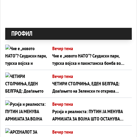
ПРОФИЛ
Вечер тема
Чие е „новото НАТО“? Саудиски пари,
турска војска и пакистанска бомба во
служба на Америка - или ќе стане
Вечер тема
сувишна?
ЧЕТИРИ СТОЛЧИЊА, ЕДЕН БЕЛГРАД:
Доаѓањето на Зеленски ги открива
тајните на политиката на балансирање
Вечер тема
на Вучиќ
Русија и реалноста: ПУТИН ЈА МЕНУВА
АРМИЈАТА ЗА ВОЈНА ШТО ОСТАНУВА
БЕЗ ФРОНТ
Вечер тема