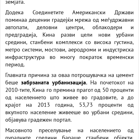
земјата.
Додека Соединетите Американски Држави
поминаа децении градејќи мрежа од меѓудржавни
автопати, деловни центри, облакодери и
предградија, Кина разви цели нови урбани
средини, станбени комплекси со висока густина,
метро системи, мостови, аеродроми и индустриска
инфраструктура во многу пократок временски
период.
Главната причина за оваа потрошувачка на цемент
беше
забрзаната урбанизација.
На почетокот на
2010-тите, Кина го премина прагот од 50 проценти
од населението што живее во градовите, а до
крајот на 2013 година, 53,73 проценти од
вкупното население живееше во урбани средини,
објавува градежен портал.
Масовното преселување на населението од
руралните средини бараше станбени објекти,