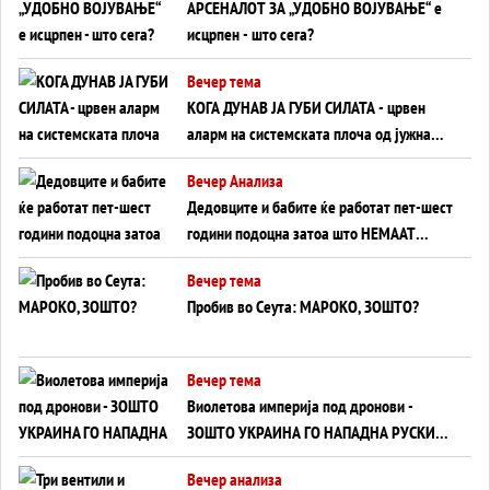
АРСЕНАЛОТ ЗА „УДОБНО ВОЈУВАЊЕ“ е
исцрпен - што сега?
Вечер тема
КОГА ДУНАВ ЈА ГУБИ СИЛАТА - црвен
аларм на системската плоча од јужна
Германија до Црното Море...
Вечер Анализа
Дедовците и бабите ќе работат пет-шест
години подоцна затоа што НЕМААТ
ВНУЦИ ДА ГИ ЗАМЕНАТ
Вечер тема
Пробив во Сеута: МАРОКО, ЗОШТО?
Вечер тема
Виолетова империја под дронови -
ЗОШТО УКРАИНА ГО НАПАДНА РУСКИОТ
WILDBERRIES
Вечер анализа