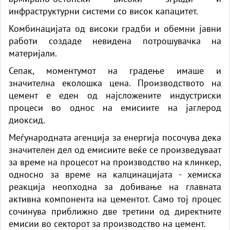
инфраструктурни системи со висок капацитет.
Комбинацијата од високи градби и обемни јавни
работи создаде невидена потрошувачка на
материјали.
Сепак, моментумот на градење имаше и
значителна еколошка цена. Производството на
цемент е еден од најсложените индустриски
процеси во однос на емисиите на јаглерод
диоксид.
Меѓународната агенција за енергија посочува дека
значителен дел од емисиите веќе се произведуваат
за време на процесот на производство на клинкер,
односно за време на калцинацијата - хемиска
реакција неопходна за добивање на главната
активна компонента на цементот. Само тој процес
сочинува приближно две третини од директните
емисии во секторот за производство на цемент.