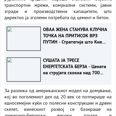
транспортни мрежи, комунални системи, јавни
згради и производствени капацитети, што
директно ја зголеми потребата од цемент и бетон.
ОВАА ЖЕНА СТАНУВА КЛУЧНА
ТОЧКА НА ПРИТИСОК ВРЗ
ПУТИН - Стратегија што Киев
никогаш порано не ја
користел
СУШАТА ЈА ТРЕСЕ
ЕНЕРГЕТСКАТА БЕРЗА - Цената
на струјата скокна над 700
евра за мегават-час
За разлика од американскиот модел на домување,
кој во поголемиот дел од 20 век се потпираше на
едносемејни куќи со полесни конструкции и дрвен
скелет, кинескиот развој се базираше на
армирано-бетонски високи згради и