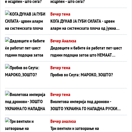
исцрпен - што сега?
Вечер тема
КОГА ДУНАВ ЈА ГУБИ СИЛАТА - црвен
аларм на системската плоча од јужна
Германија до Црното Море...
Вечер Анализа
Дедовците и бабите ќе работат пет-шест
години подоцна затоа што НЕМААТ
ВНУЦИ ДА ГИ ЗАМЕНАТ
Вечер тема
Пробив во Сеута: МАРОКО, ЗОШТО?
Вечер тема
Виолетова империја под дронови -
ЗОШТО УКРАИНА ГО НАПАДНА РУСКИОТ
WILDBERRIES
Вечер анализа
Три вентили и затворање на