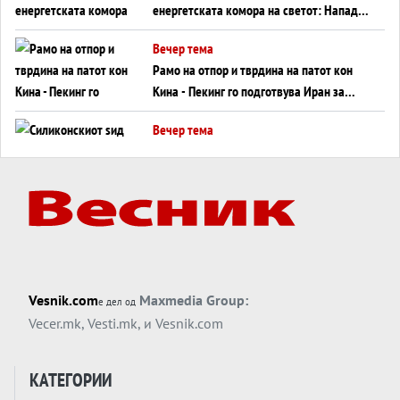
енергетската комора на светот: Нападот
во Суец најавува глобален енергетски
Вечер тема
инфаркт?
Рамо на отпор и тврдина на патот кон
Кина - Пекинг го подготвува Иран за
американска копнена инвазија
Вечер тема
Силиконскиот ѕид веќе не е непробоен,
Кина го напаѓа последниот голем
монопол на Западот?
Вечер тема
Трамп тврди дека повторно „разговара“
со Иран - ваквите моменти се поопасни
од отворените закани
Вечер тема
Vesnik.com
Maxmedia Group:
е дел од
ДЛАБОКО УДОЛУ: Сметководствените
Vecer.mk
,
Vesti.mk
, и
Vesnik.com
трикови што го соборија ЕНРОН ги
применуваат гигантите за ВИ
Вечер тема
КАТЕГОРИИ
АТОМСКО ДОМИНО НА БЛИСКИОТ