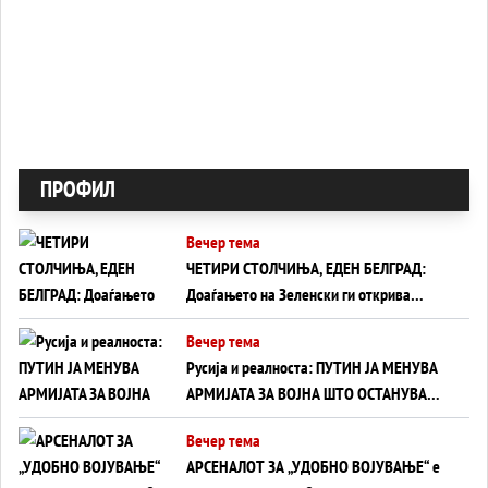
ПРОФИЛ
Вечер тема
ЧЕТИРИ СТОЛЧИЊА, ЕДЕН БЕЛГРАД:
Доаѓањето на Зеленски ги открива
тајните на политиката на балансирање
Вечер тема
на Вучиќ
Русија и реалноста: ПУТИН ЈА МЕНУВА
АРМИЈАТА ЗА ВОЈНА ШТО ОСТАНУВА
БЕЗ ФРОНТ
Вечер тема
АРСЕНАЛОТ ЗА „УДОБНО ВОЈУВАЊЕ“ е