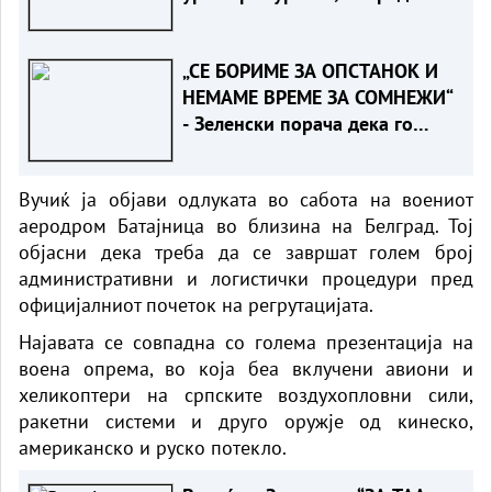
и деца
„СЕ БОРИМЕ ЗА ОПСТАНОК И
НЕМАМЕ ВРЕМЕ ЗА СОМНЕЖИ“
- Зеленски порача дека го
разбира скептицизмот на
Вучиќ за ЕУ
Вучиќ ја објави одлуката во сабота на воениот
аеродром Батајница во близина на Белград. Тој
објасни дека треба да се завршат голем број
административни и логистички процедури пред
официјалниот почеток на регрутацијата.
Најавата се совпадна со голема презентација на
воена опрема, во која беа вклучени авиони и
хеликоптери на српските воздухопловни сили,
ракетни системи и друго оружје од кинеско,
американско и руско потекло.