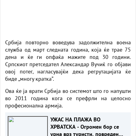
Србија повторно воведува задолжителна воена
служба од март следната година, која ќе трае 75
дена и ќе ги опфаќа мажите под 30 години.
Српскиот претседател Александар Вучиќ го објави
овој потег, нагласувајќи дека регрутацијата ќе
биде „многу кратка“.
Ова ќе ја врати Србија во системот што го напушти
во 2011 година кога се префрли на целосно
професионална армија.
УЖАС НА ПЛАЖА ВО
ХРВАТСКА - Огромен бор се
урна врз туристи, повредени