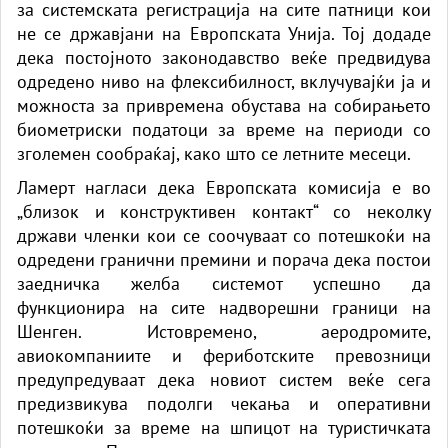
за системската регистрација на сите патници кои
не се државјани на Европската Унија. Тој додаде
дека постојното законодавство веќе предвидува
одредено ниво на флексибилност, вклучувајќи ја и
можноста за привремена обустава на собирањето
биометриски податоци за време на периоди со
зголемен сообраќај, како што се летните месеци.
Ламерт нагласи дека Европската комисија е во
„близок и конструктивен контакт“ со неколку
држави членки кои се соочуваат со потешкоќи на
одредени гранични премини и порача дека постои
заедничка желба системот успешно да
функционира на сите надворешни граници на
Шенген. Истовремено, аеродромите,
авиокомпаниите и фериботските превозници
предупредуваат дека новиот систем веќе сега
предизвикува подолги чекања и оперативни
потешкоќи за време на шпицот на туристичката