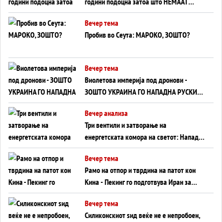
години подоцна затоа што НЕМААТ
ВНУЦИ ДА ГИ ЗАМЕНАТ
Вечер тема
Пробив во Сеута: МАРОКО, ЗОШТО?
Вечер тема
Виолетова империја под дронови -
ЗОШТО УКРАИНА ГО НАПАДНА РУСКИОТ
WILDBERRIES
Вечер анализа
Три вентили и затворање на
енергетската комора на светот: Нападот
во Суец најавува глобален енергетски
Вечер тема
инфаркт?
Рамо на отпор и тврдина на патот кон
Кина - Пекинг го подготвува Иран за
американска копнена инвазија
Вечер тема
Силиконскиот ѕид веќе не е непробоен,