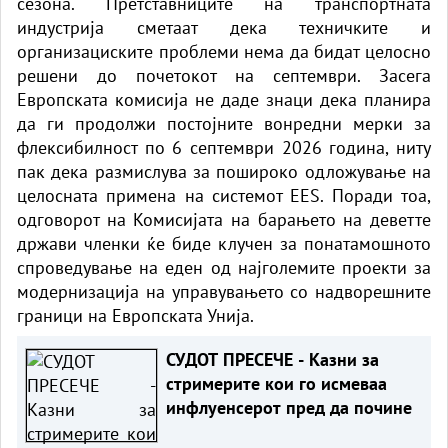
сезона. Претставниците на транспортната
индустрија сметаат дека техничките и
организациските проблеми нема да бидат целосно
решени до почетокот на септември. Засега
Европската комисија не даде знаци дека планира
да ги продолжи постојните вонредни мерки за
флексибилност по 6 септември 2026 година, ниту
пак дека размислува за пошироко одложување на
целосната примена на системот EES. Поради тоа,
одговорот на Комисијата на барањето на деветте
држави членки ќе биде клучен за понатамошното
спроведување на еден од најголемите проекти за
модернизација на управувањето со надворешните
граници на Европската Унија.
СУДОТ ПРЕСЕЧЕ - Казни за
стримерите кои го исмеваа
инфлуенсерот пред да почине