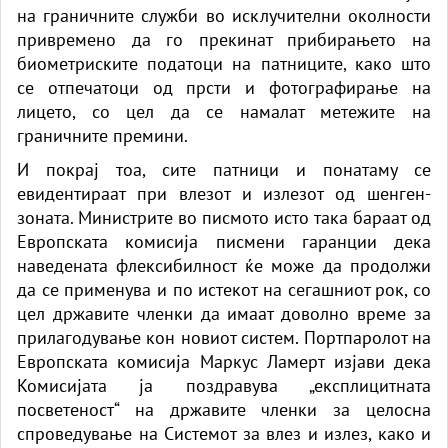
на граничните служби во исклучителни околности
привремено да го прекинат прибирањето на
биометриските податоци на патниците, како што
се отпечатоци од прсти и фотографирање на
лицето, со цел да се намалат метежите на
граничните премини.
И покрај тоа, сите патници и понатаму се
евидентираат при влезот и излезот од шенген-
зоната. Министрите во писмото исто така бараат од
Европската комисија писмени гаранции дека
наведената флексибилност ќе може да продолжи
да се применува и по истекот на сегашниот рок, со
цел државите членки да имаат доволно време за
прилагодување кон новиот систем. Портпаролот на
Европската комисија Маркус Ламерт изјави дека
Комисијата ја поздравува „експлицитната
посветеност“ на државите членки за целосна
спроведување на Системот за влез и излез, како и