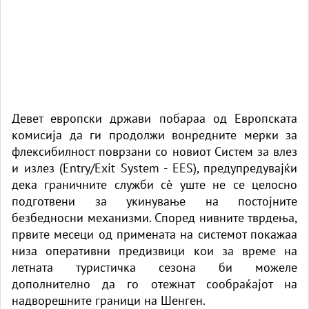
Девет европски држави побараа од Европската
комисија да ги продолжи вонредните мерки за
флексибилност поврзани со новиот Систем за влез
и излез (Entry/Exit System - EES), предупредувајќи
дека граничните служби сè уште не се целосно
подготвени за укинување на постојните
безбедносни механизми. Според нивните тврдења,
првите месеци од примената на системот покажаа
низа оперативни предизвици кои за време на
летната туристичка сезона би можеле
дополнително да го отежнат сообраќајот на
надворешните граници на Шенген.