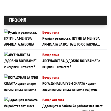
ПРОФИЛ
Вечер тема
Русија и реалноста: ПУТИН ЈА МЕНУВА
АРМИЈАТА ЗА ВОЈНА ШТО ОСТАНУВА
БЕЗ ФРОНТ
Вечер тема
АРСЕНАЛОТ ЗА „УДОБНО ВОЈУВАЊЕ“ е
исцрпен - што сега?
Вечер тема
КОГА ДУНАВ ЈА ГУБИ СИЛАТА - црвен
аларм на системската плоча од јужна
Германија до Црното Море...
Вечер Анализа
Дедовците и бабите ќе работат пет-шест