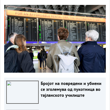
Бројот на повредени и убиени
се зголемува од пукотница во
тајланското училиште