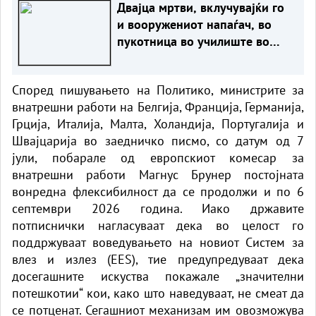
Двајца мртви, вклучувајќи го
и вооружениот напаѓач, во
пукотница во училиште во
Тајланд
Според пишувањето на
Политико
, министрите за
внатрешни работи на Белгија, Франција, Германија,
Грција, Италија, Малта, Холандија, Португалија и
Швајцарија во заедничко писмо, со датум од 7
јули, побарале од европскиот комесар за
внатрешни работи Магнус Брунер постојната
вонредна флексибилност да се продолжи и по 6
септември 2026 година. Иако државите
потписнички нагласуваат дека во целост го
поддржуваат воведувањето на новиот Систем за
влез и излез (EES), тие предупредуваат дека
досегашните искуства покажале „значителни
потешкотии“ кои, како што наведуваат, не смеат да
се потценат. Сегашниот механизам им овозможува