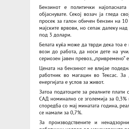
Бензинот е политички најопаснат
објаснувате. Секој возач ја гледа с
просек за галон обичен бензин на 10
мајските врвови, но сепак далеку над
под 3 долари.
Белата куќа може да тврди дека тоа е
вози до работа, да носи дете на учи
сериозен јавен превоз, „привремено“ е
Цената на бензинот не влијае подедн
работник во магацин во Тексас. За
енергијата е услов за живот.
Затоа податоците за реалните плати 
САД номинално се зголемија за 0,3% в
споредба со мај минатата година, реа
се намали за 0,7%.
За производствените и ненадзорни