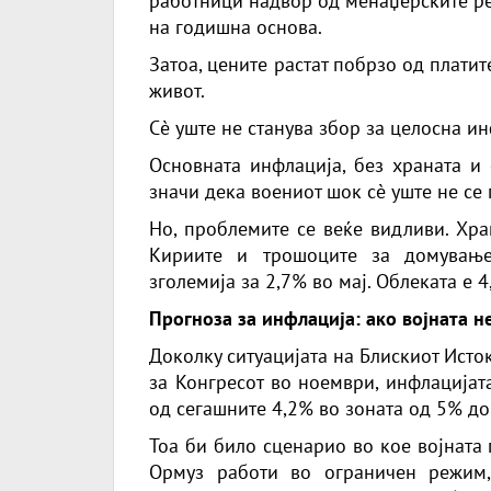
работници надвор од менаџерските ре
на годишна основа.
Затоа, цените растат побрзо од плати
живот.
Сè уште не станува збор за целосна и
Основната инфлација, без храната и 
значи дека воениот шок сè уште не се
Но, проблемите се веќе видливи. Хра
Кириите и трошоците за домување
зголемија за 2,7% во мај. Облеката е 
Прогноза за инфлација: ако војната н
Доколку ситуацијата на Блискиот Исто
за Конгресот во ноември, инфлацијат
од сегашните 4,2% во зоната од 5% до
Тоа би било сценарио во кое војната 
Ормуз работи во ограничен режим,