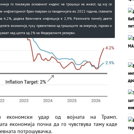
 линија го покажува основниот индекс на трошоци на живот, од кој се
не инфлаторниот бран поврзан со пандемијата во 2022 година, главната
на 4,2%, додека базичната инфлација е 2,9%. Разликата помеѓу двете
елата економија, туку првенствено од трошоците за енергија, гориво и
ануваат над целта од 2% на Федералните резерви.
н економски удар од војната на Трамп.
ата економија почна да го чувствува таму каде
невната потрошувачка.