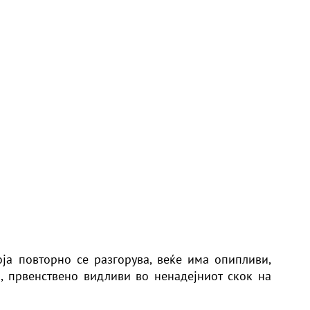
ја повторно се разгорува, веќе има опипливи,
 првенствено видливи во ненадејниот скок на