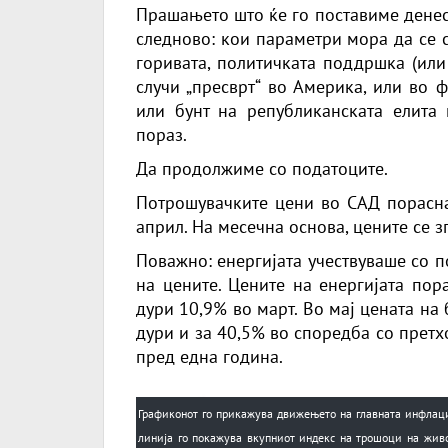
Прашањето што ќе го поставиме денес 
следново: кои параметри мора да се с
горивата, политичката поддршка (или
случи „пресврт“ во Америка, или во 
или бунт на републиканската елита 
пораз.
Да продолжиме со податоците.
Потрошувачките цени во САД порасна
април. На месечна основа, цените се з
Поважно: енергијата учествуваше со 
на цените. Цените на енергијата пор
дури 10,9% во март. Во мај цената на
дури и за 40,5% во споредба со претх
пред една година.
Графиконот го прикажува движењето на главната инфлаци
линија го покажува вкупниот индекс на трошоци на живо