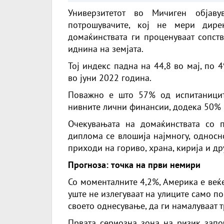
Универзитетот во Мичиген објав
потрошувачите, кој не мери дире
домаќинствата ги проценуваат сопст
иднина на земјата.
Тој индекс падна на 44,8 во мај, по 
во јуни 2022 година.
Поважно е што 57% од испитаницит
нивните лични финансии, додека 50% 
Очекувањата на домаќинствата со п
диплома се влошија најмногу, односн
приходи на гориво, храна, кирија и д
Прогноза: точка на први немири
Со моменталните 4,2%, Америка е веќе
уште не излегуваат на улиците само по
своето однесување, да ги намалуваат 
Првата сериозна зона на ризик запо