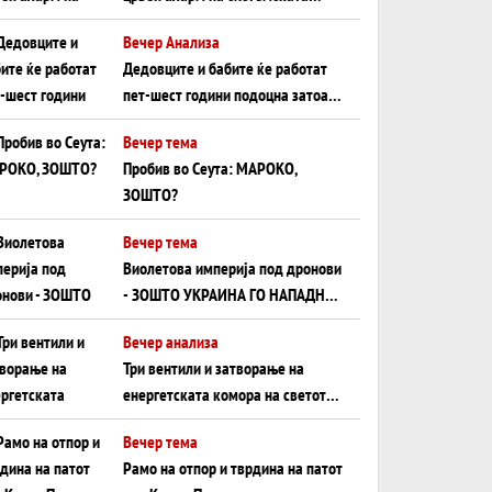
плоча од јужна Германија до
Вечер Анализа
Црното Море...
Дедовците и бабите ќе работат
пет-шест години подоцна затоа
што НЕМААТ ВНУЦИ ДА ГИ
Вечер тема
ЗАМЕНАТ
Пробив во Сеута: МАРОКО,
ЗОШТО?
Вечер тема
Виолетова империја под дронови
- ЗОШТО УКРАИНА ГО НАПАДНА
РУСКИОТ WILDBERRIES
Вечер анализа
Три вентили и затворање на
енергетската комора на светот:
Нападот во Суец најавува
Вечер тема
глобален енергетски инфаркт?
Рамо на отпор и тврдина на патот