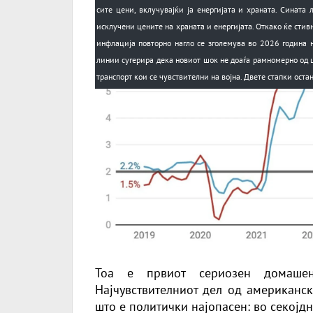
сите цени, вклучувајќи ја енергијата и храната. Сината
исклучени цените на храната и енергијата. Откако ќе стив
инфлација повторно нагло се зголемува во 2026 година 
линии сугерира дека новиот шок не доаѓа рамномерно од ц
транспорт кои се чувствителни на војна. Двете стапки ост
Тоа е првиот сериозен домаше
Најчувствителниот дел од американск
што е политички најопасен: во секојд