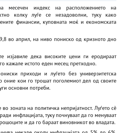
ува месечен индекс на расположението на
ктно колку луѓе се незадоволни, туку како
вените финансии, куповната моќ и економската
49,8 во април, на ниво пониско од кризното дно
е изјавиле дека високите цени ги еродираат
го кажале истото еден месец претходно.
ониски приходи и луѓето без универзитетска
о оние кои го трошат поголемиот дел од своите
руги основни потреби.
 во зоната на политичка непријатност. Луѓето сè
ради инфлацијата, туку почнуваат да го менуваат
трошоците и да го бараат виновникот во владата.
чнува некаде околу инфлацијата од 5% до 6%,