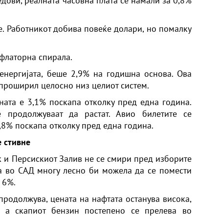
дови, реалната часовна плата се намали за 0,8%
те. Работникот добива повеќе долари, но помалку
нфлаторна спирала.
енергијата, беше 2,9% на годишна основа. Ова
 проширил целосно низ целиот систем.
ната е 3,1% поскапа отколку пред една година.
 продолжуваат да растат. Авио билетите се
4,8% поскапа отколку пред една година.
е стивне
к и Персискиот Залив не се смири пред изборите
а во САД многу лесно би можела да се помести
 6%.
продолжува, цената на нафтата останува висока,
 а скапиот бензин постепено се прелева во