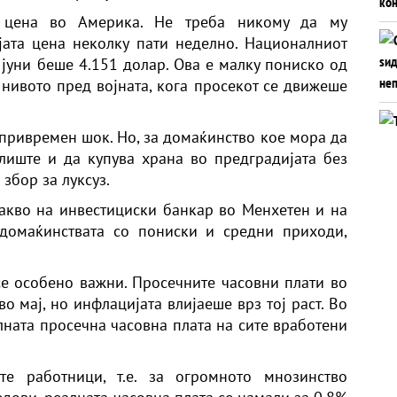
а цена во Америка. Не треба никому да му
војата цена неколку пати неделно. Националниот
 јуни беше 4.151 долар. Ова е малку пониско од
 нивото пред војната, кога просекот се движеше
 привремен шок. Но, за домаќинство кое мора да
лиште и да купува храна во предградијата без
 збор за луксуз.
акво на инвестициски банкар во Менхетен и на
 домаќинствата со пониски и средни приходи,
се особено важни. Просечните часовни плати во
о мај, но инфлацијата влијаеше врз тој раст. Во
лната просечна часовна плата на сите вработени
те работници, т.е. за огромното мнозинство