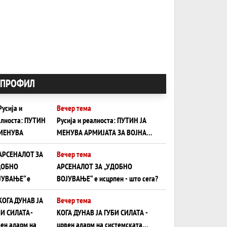
ПРОФИЛ
Вечер тема
Русија и реалноста: ПУТИН ЈА
МЕНУВА АРМИЈАТА ЗА ВОЈНА
ШТО ОСТАНУВА БЕЗ ФРОНТ
Вечер тема
АРСЕНАЛОТ ЗА „УДОБНО
ВОЈУВАЊЕ“ е исцрпен - што сега?
Вечер тема
КОГА ДУНАВ ЈА ГУБИ СИЛАТА -
црвен аларм на системската