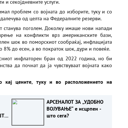
ти и секојдневните услуги.
имал проблем со војната до изборите, туку и со
ддалечува од целта на Федералните резерви.
от станува поголем. Доколку имаше нови напади
ширење на конфликти врз американските бази,
елен шок во поморскиот сообраќај, инфлацијата
 8% до есен, а во пократок шок, дури и повеќе.
сниот инфлаторен бран од 2022 година, но би
тва да почнат да ја чувствуваат војната како
 кај цените, туку и во расположението на
АРСЕНАЛОТ ЗА „УДОБНО
ВОЈУВАЊЕ“ е исцрпен -
ШТО
што сега?
Т