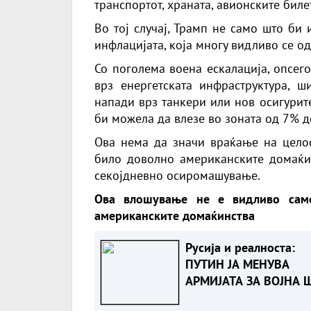
транспортот, храната, авионските биле
Во тој случај, Трамп не само што би 
инфлацијата, која многу видливо се о
Со поголема воена ескалација, опсег
врз енергетската инфраструктура, 
напади врз танкери или нов осигурит
би можела да влезе во зоната од 7% до
Ова нема да значи враќање на цело
било доволно американските домаќинс
секојдневно осиромашување.
Ова влошување не е видливо само
американските домаќинства
Русија и реалноста:
ПУТИН ЈА МЕНУВА
АРМИЈАТА ЗА ВОЈНА 
ОСТАНУВА БЕЗ ФРОН