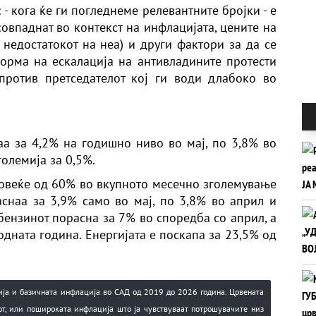
- кога ќе ги погледнеме релевантните бројки - е
овпаднат во контекст на инфлацијата, цените на
 недостатокот на неа) и други фактори за да се
форма на ескалација на антивладините протести
против претседателот кој ги води длабоко во
а за 4,2% на годишно ниво во мај, по 3,8% во
големија за 0,5%.
повеќе од 60% во вкупното месечно зголемување
аснаа за 3,9% само во мај, по 3,8% во април и
 бензинот порасна за 7% во споредба со април, а
одната година. Енергијата е поскапа за 23,5% од
ја и базичната инфлација во САД од 2019 до 2026 година. Црвената
т, или пошироката инфлација што ја чувствуваат потрошувачите низ