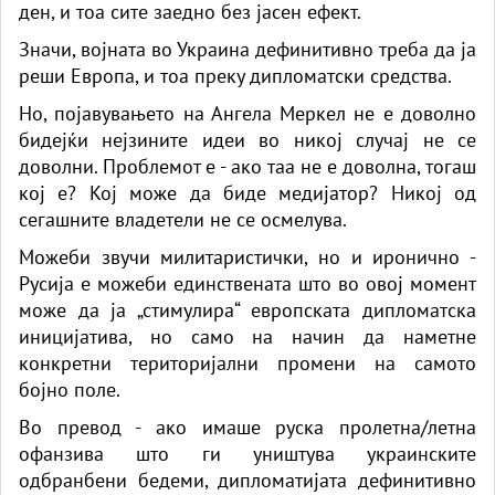
ден, и тоа сите заедно без јасен ефект.
Значи, војната во Украина дефинитивно треба да ја
реши Европа, и тоа преку дипломатски средства.
Но, појавувањето на Ангела Меркел не е доволно
бидејќи нејзините идеи во никој случај не се
доволни. Проблемот е - ако таа не е доволна, тогаш
кој е? Кој може да биде медијатор? Никој од
сегашните владетели не се осмелува.
Можеби звучи милитаристички, но и иронично -
Русија е можеби единствената што во овој момент
може да ја „стимулира“ европската дипломатска
иницијатива, но само на начин да наметне
конкретни територијални промени на самото
бојно поле.
Во превод - ако имаше руска пролетна/летна
офанзива што ги уништува украинските
одбранбени бедеми, дипломатијата дефинитивно