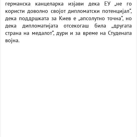
германска канцеларка изјави дека ЕУ „не го
користи доволно својот дипломатски потенцијал“,
дека поддршката за Киев е „апсолутно точна“, но
дека дипломатијата отсекогаш била „другата
страна на медалот“, дури и за време на Студената
војна.