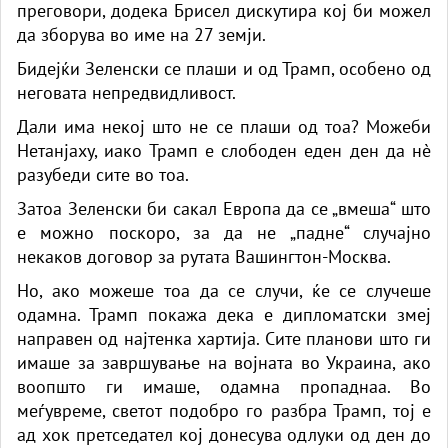
преговори, додека Брисел дискутира кој би можел
да зборува во име на 27 земји.
Бидејќи Зеленски се плаши и од Трамп, особено од
неговата непредвидливост.
Дали има некој што не се плаши од тоа? Можеби
Нетанјаху, иако Трамп е слободен еден ден да нè
разубеди сите во тоа.
Затоа Зеленски би сакал Европа да се „вмеша“ што
е можно поскоро, за да не „падне“ случајно
некаков договор за рутата Вашингтон-Москва.
Но, ако можеше тоа да се случи, ќе се случеше
одамна. Трамп покажа дека е дипломатски змеј
направен од најтенка хартија. Сите планови што ги
имаше за завршување на војната во Украина, ако
воопшто ги имаше, одамна пропаднаа. Во
меѓувреме, светот подобро го разбра Трамп, тој е
ад хок претседател кој донесува одлуки од ден до