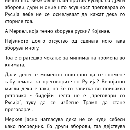
нешто што веќе беше план против Русија. Со други
зборови, дури и оние што всушност преговараа со
Русија веќе не се осмелуваат да кажат дека го
сториле тоа.
А Меркел, која течно зборува руски? Којзнае.
Нејзиното долго отсуство од сцената исто така
зборува многу.
Тоа е стратешко чекање за минимална промена во
климата.
Дали денес е моментот повторно да се спомене
табу темата за преговорите со Русија? Веројатно
мисли дека е така, но ќе го завитка во поинаква
реторика - бидејќи целта не е „преговори со
Русија“, туку да се избегне Трамп да стане
преговарач.
Меркел јасно нагласува дека не се нуди себеси
како посредник. Со други зборови, таа дејствува