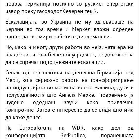
поврза Германија посилно со рускиот енергетски
извор преку гасоводот Северен тек 2.
Ескалацијата во Украина не му одговараше на
Берлин во тоа време и Меркел вложи одреден
напор да ги смири работите дипломатски.
Но, како и многу други работи во нејзината ера на
владеење, и ова беше полусрдечно, не доволно за
да се спречат подоцнежните ескалации.
Сепак, од перспектива на денешна Германија под
Мерц, која сериозно работи на трансформирање
на индустријата во масивна воена машина, дури и
полусрдечноста што Ангела Меркел повремено ја
нудеше одеднаш звучи како привлечен
компромис. Затоа е интересно да се види што има
да каже денес.
На Europaforum на WDR, како дел од
конференцијата Re:Publica, поранешната