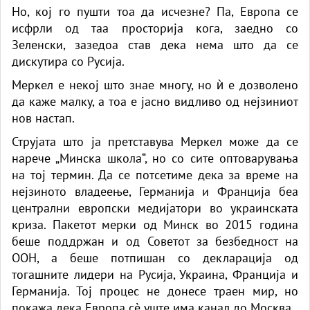
Но, кој го пушти тоа да исчезне? Па, Европа се
исфрли од таа просторија кога, заедно со
Зеленски, зазедоа став дека нема што да се
дискутира со Русија.
Меркел е некој што знае многу, но ѝ е дозволено
да каже малку, а тоа е јасно видливо од нејзиниот
нов настап.
Струјата што ја претставува Меркел може да се
нарече „Минска школа“, но со сите оптоварувања
на тој термин. Да се ​​потсетиме дека за време на
нејзиното владеење, Германија и Франција беа
централни европски медијатори во украинската
криза. Пакетот мерки од Минск во 2015 година
беше поддржан и од Советот за безбедност на
ООН, а беше потпишан со декларација од
тогашните лидери на Русија, Украина, Франција и
Германија. Тој процес не донесе траен мир, но
покажа дека Европа сè уште има канал до Москва.