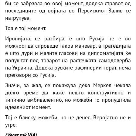
би се забрзала во овој момент, додека стравот од
последиците од војната во Персискиот Залив се
натрупува.
Тоа е тој момент.
Иронијата, се разбира, е што Русија не е во
можност да спроведе таков маневар, а трагедијата
е што дури и малите гласови на дипломатијата ќе
попуштат под товарот на растечката самодоверба
на Украина. Додека руските рафинерии горат, нема
преговори со Русија.
Значи, за жал, се покажува дека Меркел чекала
долго време да каже нешто конструктивно и
типично амбивалентно, но можеби го пропуштила
идеалниот момент.
Тој е блиску, можеби, но не денес. Веројатно не и
утре.
(Vecer.mk
VIA)