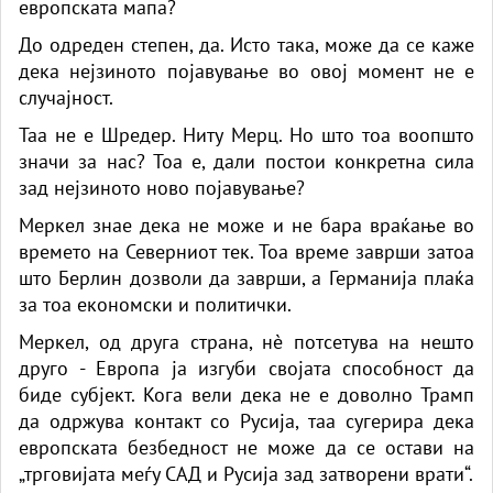
европската мапа?
До одреден степен, да. Исто така, може да се каже
дека нејзиното појавување во овој момент не е
случајност.
Таа не е Шредер. Ниту Мерц. Но што тоа воопшто
значи за нас? Тоа е, дали постои конкретна сила
зад нејзиното ново појавување?
Меркел знае дека не може и не бара враќање во
времето на Северниот тек. Тоа време заврши затоа
што Берлин дозволи да заврши, а Германија плаќа
за тоа економски и политички.
Меркел, од друга страна, нè потсетува на нешто
друго - Европа ја изгуби својата способност да
биде субјект. Кога вели дека не е доволно Трамп
да одржува контакт со Русија, таа сугерира дека
европската безбедност не може да се остави на
„трговијата меѓу САД и Русија зад затворени врати“.