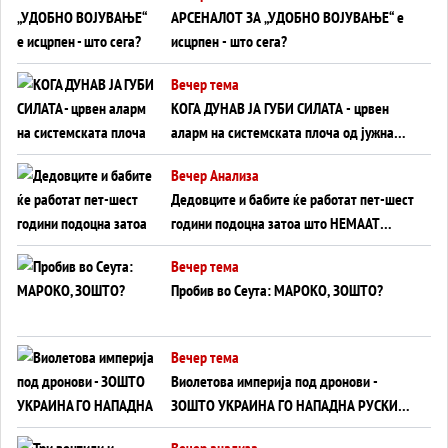
АРСЕНАЛОТ ЗА „УДОБНО ВОЈУВАЊЕ“ е
исцрпен - што сега?
Вечер тема
КОГА ДУНАВ ЈА ГУБИ СИЛАТА - црвен
аларм на системската плоча од јужна
Германија до Црното Море...
Вечер Анализа
Дедовците и бабите ќе работат пет-шест
години подоцна затоа што НЕМААТ
ВНУЦИ ДА ГИ ЗАМЕНАТ
Вечер тема
Пробив во Сеута: МАРОКО, ЗОШТО?
Вечер тема
Виолетова империја под дронови -
ЗОШТО УКРАИНА ГО НАПАДНА РУСКИОТ
WILDBERRIES
Вечер анализа