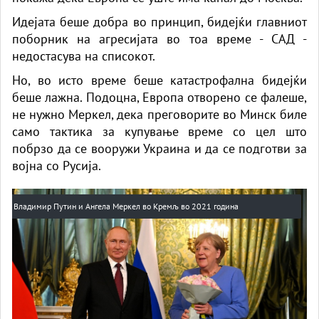
Идејата беше добра во принцип, бидејќи главниот
поборник на агресијата во тоа време - САД -
недостасува на списокот.
Но, во исто време беше катастрофална бидејќи
беше лажна. Подоцна, Европа отворено се фалеше,
не нужно Меркел, дека преговорите во Минск биле
само тактика за купување време со цел што
побрзо да се вооружи Украина и да се подготви за
војна со Русија.
Владимир Путин и Ангела Меркел во Кремљ во 2021 година