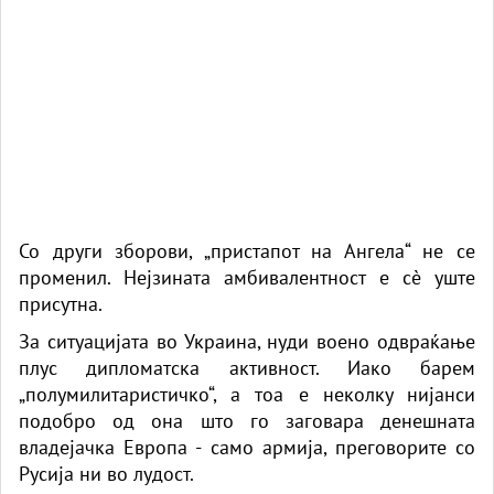
Со други зборови, „пристапот на Ангела“ не се
променил. Нејзината амбивалентност е сè уште
присутна.
За ситуацијата во Украина, нуди воено одвраќање
плус дипломатска активност. Иако барем
„полумилитаристичко“, а тоа е неколку нијанси
подобро од она што го заговара денешната
владејачка Европа - само армија, преговорите со
Русија ни во лудост.