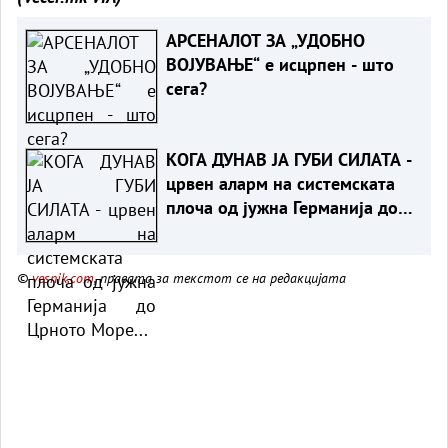
АРСЕНАЛОТ ЗА „УДОБНО
ВОЈУВАЊЕ“ е исцрпен - што
сега?
КОГА ДУНАВ ЈА ГУБИ СИЛАТА -
црвен аларм на системската
плоча од јужна Германија до
Црното Море...
©
vesnik.com
, правата за текстот се на редакцијата