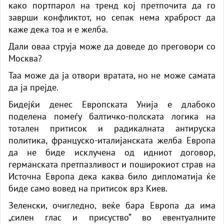
како портпарол на тренд кој претпочита да го
заврши конфликтот, но сепак нема храброст да
каже дека тоа и е желба.
Дали оваа струја може да доведе до преговори со
Москва?
Таа може да ја отвори вратата, но не може самата
да ја прејде.
Бидејќи денес Европската Унија е длабоко
поделена помеѓу балтичко-полската логика на
тотален притисок и радикалната антируска
политика, француско-италијанската желба Европа
да не биде исклучена од идниот договор,
германската претпазливост и поширокиот страв на
Источна Европа дека каква било дипломатија ќе
биде само вовед на притисок врз Киев.
Зеленски, очигледно, веќе бара Европа да има
„силен глас и присуство“ во евентуалните