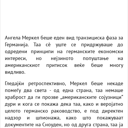
Ангела Меркел беше еден вид транзициска фаза за
Германија. Таа сè уште се придржуваше до
одредени принципи на германските економски
интереси, но нејзиното попуштање на
американскиот притисок веќе беше многу
видливо.
Гледајќи ретроспективно, Меркел беше некаде
помеѓу два света - од една страна, таа немаше
храброст да ги прозве „американските сојузници“
дури и кога се покажа дека таа, како и веројатно
целото германско раководство, е под директен
надзор и шпионажа, како што покажуваат
документите на Сноуден, но од друга страна, таа ја