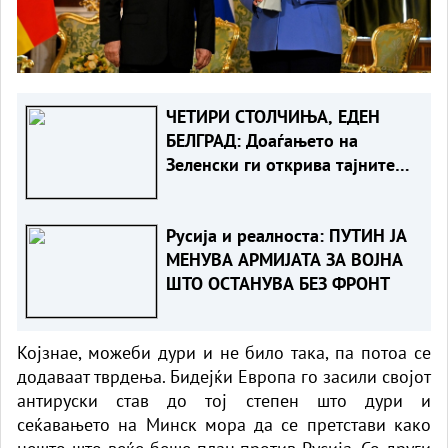
ЧЕТИРИ СТОЛЧИЊА, ЕДЕН
БЕЛГРАД: Доаѓањето на
Зеленски ги открива тајните
на политиката на
балансирање на Вучиќ
Русија и реалноста: ПУТИН ЈА
МЕНУВА АРМИЈАТА ЗА ВОЈНА
ШТО ОСТАНУВА БЕЗ ФРОНТ
Којзнае, можеби дури и не било така, па потоа се
додаваат тврдења. Бидејќи Европа го засили својот
антируски став до тој степен што дури и
сеќавањето на Минск мора да се претстави како