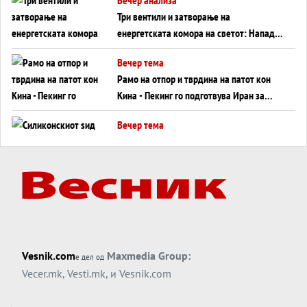
Три вентили и затворање на
енергетската комора на светот: Нападот
во Суец најавува глобален енергетски
Вечер тема
инфаркт?
Рамо на отпор и тврдина на патот кон
Кина - Пекинг го подготвува Иран за
американска копнена инвазија
Вечер тема
Силиконскиот ѕид веќе не е непробоен,
Кина го напаѓа последниот голем
монопол на Западот?
Вечер тема
Трамп тврди дека повторно „разговара“
со Иран - ваквите моменти се поопасни
од отворените закани
Вечер тема
Vesnik.com
Maxmedia Group:
е дел од
ДЛАБОКО УДОЛУ: Сметководствените
Vecer.mk
,
Vesti.mk
, и
Vesnik.com
трикови што го соборија ЕНРОН ги
применуваат гигантите за ВИ