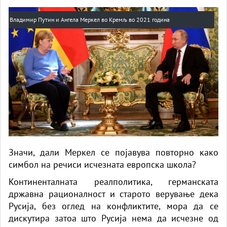
Владимир Путин и Ангела Меркел во Кремљ во 2021 година
Значи, дали Меркел се појавува повторно како
симбол на речиси исчезната европска школа?
Континенталната реалполитика, германската
државна рационалност и старото верување дека
Русија, без оглед на конфликтите, мора да се
дискутира затоа што Русија нема да исчезне од