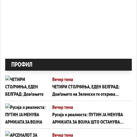
ПРОФИЛ
Вечер тема
ЧЕТИРИ СТОЛЧИЊА, ЕДЕН БЕЛГРАД:
Доаѓањето на Зеленски ги открива
тајните на политиката на балансирање
Вечер тема
на Вучиќ
Русија и реалноста: ПУТИН ЈА МЕНУВА
АРМИЈАТА ЗА ВОЈНА ШТО ОСТАНУВА
БЕЗ ФРОНТ
Вечер тема