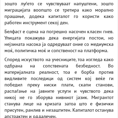
зошто луѓето се чувствуваат напуштени, зошто
миграцијата воопшто се третира како морално
прашање, додека капиталот го користи како
работен инструмент секој ден.
Белфаст е сцена на погрешно насочен класен гнев.
Улицата покажува дека енергијата постои, но
нејзината насока ја одредуваат оние со медиумска
моќ, политичка моќ и сопственост на платформа.
Според искуството на учесниците, тоа изгледа како
одбрана на сопствената безбедност. Во
материјалната реалност, тоа е борба против
видливите последици од систем кој веќе ги
победил преку ниски плати, скапи станови,
распаѓање на јавните услуги и чувството дека
никој не го зборува нивниот јазик. Мигрантот
станува лице на кризата затоа што е физички
присутен, ранлив и незаштитен. Капиталот останува
апстрактен и оддалечен.