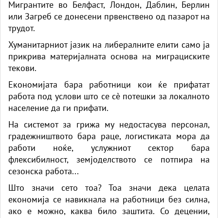
Мигрантите во Белфаст, Лондон, Даблин, Берлин
или Загреб се донесени првенствено од пазарот на
трудот.
Хуманитарниот јазик на либералните елити само ја
прикрива материјалната основа на миграциските
текови.
Економијата бара работници кои ќе прифатат
работа под услови што се сè потешки за локалното
население да ги прифати.
На системот за грижа му недостасува персонал,
градежништвото бара раце, логистиката мора да
работи ноќе, услужниот сектор бара
флексибилност, земјоделството се потпира на
сезонска работа...
Што значи сето тоа? Тоа значи дека целата
економија се навикнала на работници без силна,
ако е можно, каква било заштита. Со децении,