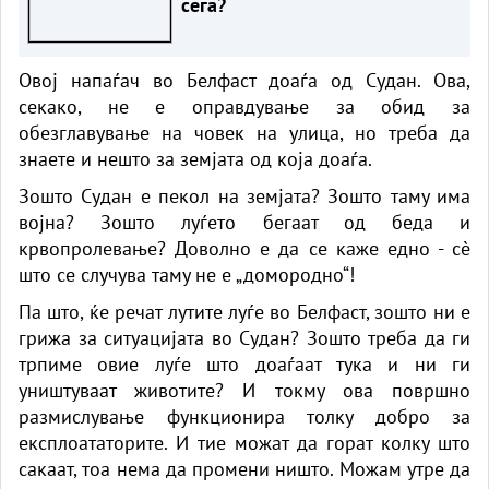
сега?
Овој напаѓач во Белфаст доаѓа од Судан. Ова,
секако, не е оправдување за обид за
обезглавување на човек на улица, но треба да
знаете и нешто за земјата од која доаѓа.
Зошто Судан е пекол на земјата? Зошто таму има
војна? Зошто луѓето бегаат од беда и
крвопролевање? Доволно е да се каже едно - сè
што се случува таму не е „домородно“!
Па што, ќе речат лутите луѓе во Белфаст, зошто ни е
грижа за ситуацијата во Судан? Зошто треба да ги
трпиме овие луѓе што доаѓаат тука и ни ги
уништуваат животите? И токму ова површно
размислување функционира толку добро за
експлоататорите. И тие можат да горат колку што
сакаат, тоа нема да промени ништо. Можам утре да