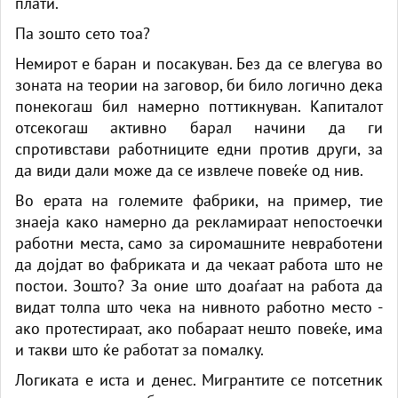
плати.
Па зошто сето тоа?
Немирот е баран и посакуван. Без да се влегува во
зоната на теории на заговор, би било логично дека
понекогаш бил намерно поттикнуван. Капиталот
отсекогаш активно барал начини да ги
спротивстави работниците едни против други, за
да види дали може да се извлече повеќе од нив.
Во ерата на големите фабрики, на пример, тие
знаеја како намерно да рекламираат непостоечки
работни места, само за сиромашните невработени
да дојдат во фабриката и да чекаат работа што не
постои. Зошто? За оние што доаѓаат на работа да
видат толпа што чека на нивното работно место -
ако протестираат, ако побараат нешто повеќе, има
и такви што ќе работат за помалку.
Логиката е иста и денес. Мигрантите се потсетник