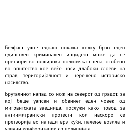
Белфаст уште еднаш покажа колку брзо еден
единствен криминален инцидент може да се
претвори во поширока политичка сцена, особено
во општество кое веќе носи длабоки слоеви на
страв, територијалност и нерешено историско
насилство.
Бруталниот напад со нож на северот од градот, за
кој беше уапсен и обвинет еден човек од
мигрантската заедница, послужи како повод за
антиимигрантски протести кои наскоро се
претворија во напади врз куќи, палење возила и
улични конфронтации со полицијата.