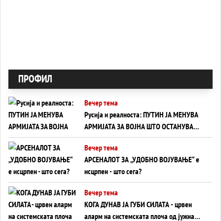
ПРОФИЛ
Вечер тема
Русија и реалноста: ПУТИН ЈА МЕНУВА
АРМИЈАТА ЗА ВОЈНА ШТО ОСТАНУВА
БЕЗ ФРОНТ
Вечер тема
АРСЕНАЛОТ ЗА „УДОБНО ВОЈУВАЊЕ“ е
исцрпен - што сега?
Вечер тема
КОГА ДУНАВ ЈА ГУБИ СИЛАТА - црвен
аларм на системската плоча од јужна