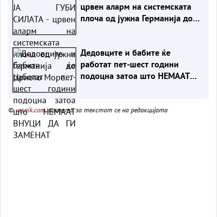
црвен аларм на системската
плоча од јужна Германија до
Црното Море...
Дедовците и бабите ќе
работат пет-шест години
подоцна затоа што НЕМААТ
ВНУЦИ ДА ГИ ЗАМЕНАТ
©
vesnik.com
, правата за текстот се на редакцијата