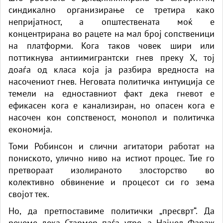
синдикално организирање се третира како
непријатност, а општествената моќ е
концентрирана во рацете на мал број сопственици
на платформи. Кога таков човек шири или
поттикнува антиимигрантски гнев преку X, тој
доаѓа од класа која ја разбира вредноста на
насочениот гнев. Неговата политичка интуиција се
темели на едноставниот факт дека гневот е
ефикасен кога е канализиран, но опасен кога е
насочен кон сопственост, монопол и политичка
економија.
Томи Робинсон и слични агитатори работат на
пониското, улично ниво на истиот процес. Тие го
претвораат изолираното злосторство во
колективно обвинение и процесот си го зема
својот тек.
Но, да претпоставиме политички „пресврт“. Да
речеме дека Стармер паѓа утре, а Најџел Фараж