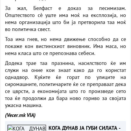
За жал, Белфаст е доказ за песимизам.
Општеството сè уште има моќ на експлозија, но
нема организација што би ја претворила таа моќ
во политичка свест.
Тоа има гнев, но нема движење способно да се
покаже кон вистинскиот виновник. Има маса, но
нема класа што се препознава себеси.
Додека трае таа празнина, насилството ќе им
служи на оние кои знаат како да го користат
однадвор. Куќите ќе горат по улиците на
сиромашните, политичарите ќе се преправаат дека
се цврсти, а економијата што го произведе сето
тоа ќе продолжи да бара ново гориво за својата
ужасна машина.
(Vecer.mk
VIA)
КОГА ДУНАВ ЈА ГУБИ СИЛАТА -