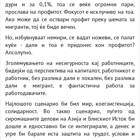
дури и за 0,1%, тоа се веќе огромни пари,
прослава на профитот. Фокусот е исклучиво на тоа.
Ако може да се оствари профит преку шемата за
мигранти, тој ќе биде вечен.
Но, избувнуваат немири, се вадат ножеви, се палат
куќи - дали и тоа е придонес кон профитот?
Апсолутно.
Зголемувањето на несигурноста кај работниците,
бидејќи од перспектива на капиталот, работникот е
работник, без разлика дали е локален, без разлика
дали е мигрант, е фантастична работа за
работодавачите.
Најлошото сценарио би бил мир, коегзистенција,
солидарност. Во такво сценарио, луѓето од
сиромашните делови на Азија и Блискиот Исток би
дошле и едноставно би се интегрирале, а денес и
утре би барале иста заштита на трудот, услови и