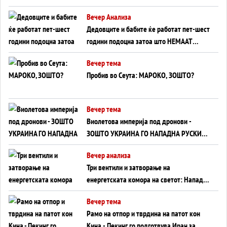
Германија до Црното Море...
Вечер Анализа
Дедовците и бабите ќе работат пет-шест
години подоцна затоа што НЕМААТ
ВНУЦИ ДА ГИ ЗАМЕНАТ
Вечер тема
Пробив во Сеута: МАРОКО, ЗОШТО?
Вечер тема
Виолетова империја под дронови -
ЗОШТО УКРАИНА ГО НАПАДНА РУСКИОТ
WILDBERRIES
Вечер анализа
Три вентили и затворање на
енергетската комора на светот: Нападот
во Суец најавува глобален енергетски
Вечер тема
инфаркт?
Рамо на отпор и тврдина на патот кон
Кина - Пекинг го подготвува Иран за