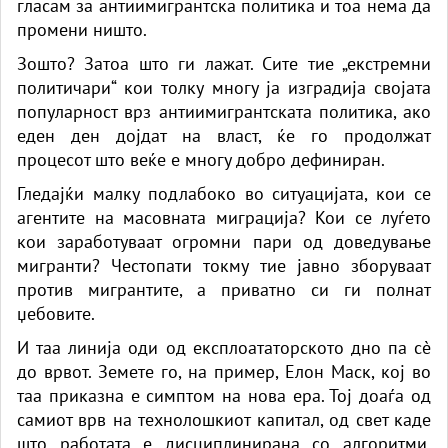
гласам за антиимигрантска политика и тоа нема да
промени ништо.
Зошто? Затоа што ги лажат. Сите тие „екстремни
политичари“ кои толку многу ја изградија својата
популарност врз антиимигрантската политика, ако
еден ден дојдат на власт, ќе го продолжат
процесот што веќе е многу добро дефиниран.
Гледајќи малку подлабоко во ситуацијата, кои се
агентите на масовната миграција? Кои се луѓето
кои заработуваат огромни пари од доведување
мигранти? Честопати токму тие јавно зборуваат
против мигрантите, а приватно си ги полнат
џебовите.
И таа линија оди од експлоататорското дно па сè
до врвот. Земете го, на пример, Елон Маск, кој во
таа приказна е симптом на нова ера. Тој доаѓа од
самиот врв на технолошкиот капитал, од свет каде
што работата е дисциплинирана со алгоритми,