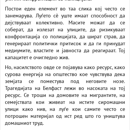
Постои еден елемент во таа слика кој често се
занемарува. Луѓето сè уште имаат способност да
дејствуваат колективно. Масите можат да се
соберат, да излезат на улиците, да ризикуваат
конфронтација со полицијата, да шират страв, да
генерираат политички притисок и да ги принудат
медиумите, властите и јавноста да реагираат. Тој
капацитет е очигледно жив.
Но, насилството овде се појавува како ресурс, како
сурова енергија на општество кое чувствува дека
земјата се поместува под неговите нозе.
Трагедијата на Белфаст лежи во насоката на тој
ресурс. Се троши на домовите на мигрантите, на
семејствата кои живеат на истите сиромашни
улици како нив, на луѓе кои самите често се
потрошен материјал од ист ред што го уништува
домашниот труд.