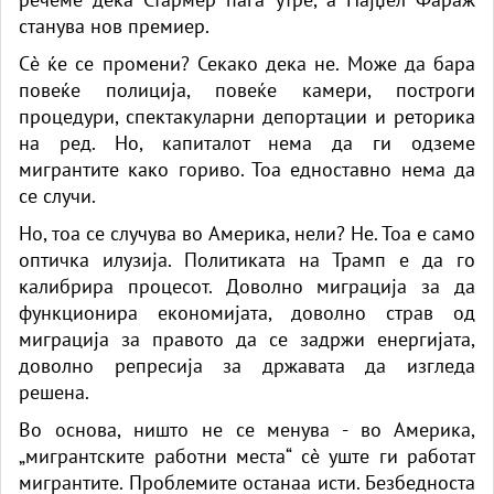
станува нов премиер.
Сè ќе се промени? Секако дека не. Може да бара
повеќе полиција, повеќе камери, построги
процедури, спектакуларни депортации и реторика
на ред. Но, капиталот нема да ги одземе
мигрантите како гориво. Тоа едноставно нема да
се случи.
Но, тоа се случува во Америка, нели? Не. Тоа е само
оптичка илузија. Политиката на Трамп е да го
калибрира процесот. Доволно миграција за да
функционира економијата, доволно страв од
миграција за правото да се задржи енергијата,
доволно репресија за државата да изгледа
решена.
Во основа, ништо не се менува - во Америка,
„мигрантските работни места“ сè уште ги работат
мигрантите. Проблемите останаа исти. Безбедноста