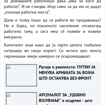
за домашните работници дека „има за кого да
работат“. И не станува збор само за да им се дадат
„полоши работни места“.
Дали е толку лошо да се работи во продавница?
Не е бајка, но локалното население отсекогаш
работело таму, а сега има сè повеќе и повеќе
мигранти.
Капиталот знае како да ја сврти целата глобална
ситуација во своја корист. Со истата цел, многу
сиромашни земји намерно се осиромашуваат.
Русија и реалноста: ПУТИН ЈА
МЕНУВА АРМИЈАТА ЗА ВОЈНА
ШТО ОСТАНУВА БЕЗ ФРОНТ
АРСЕНАЛОТ ЗА „УДОБНО
ВОЈУВАЊЕ“ е исцрпен - што