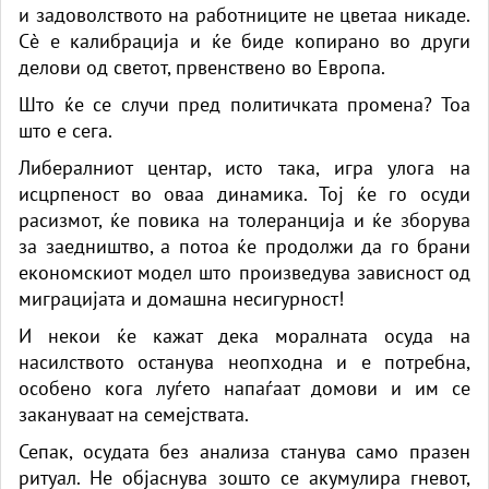
и задоволството на работниците не цветаа никаде.
Сè е калибрација и ќе биде копирано во други
делови од светот, првенствено во Европа.
Што ќе се случи пред политичката промена? Тоа
што е сега.
Либералниот центар, исто така, игра улога на
исцрпеност во оваа динамика. Тој ќе го осуди
расизмот, ќе повика на толеранција и ќе зборува
за заедништво, а потоа ќе продолжи да го брани
економскиот модел што произведува зависност од
миграцијата и домашна несигурност!
И некои ќе кажат дека моралната осуда на
насилството останува неопходна и е потребна,
особено кога луѓето напаѓаат домови и им се
закануваат на семејствата.
Сепак, осудата без анализа станува само празен
ритуал. Не објаснува зошто се акумулира гневот,