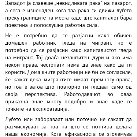
Западот ја славеше „невидливата рака“ на пазарот,
а сега е изненаден кога таа рака ги движи луѓето
преку границите на места каде што капиталот бара
поевтина и попослушна работна сила.
Не е потребно да се разјасни како обичен
домашен работник гледа на мигрант, но е
потребно да се разјасни како капиталистот гледа
на мигрант. Тој доаѓа незаштитен, дури и ако има
некои права, честопати нема да знае како да ги
користи. Домашните работници не би се согласиле,
ќе кажат дека мигрантите имаат премногу права,
но тоа е затоа што повторно ги гледаат само од
своја перспектива. Работодавачот во оваа
приказна знае многу подобро и знае каде се
точките на експлоатација.
Луѓето или забораваат или поточно не сакаат да
размислуваат за тоа на што се потпира целата
наша економија. Кога ефикасноста се зголемува