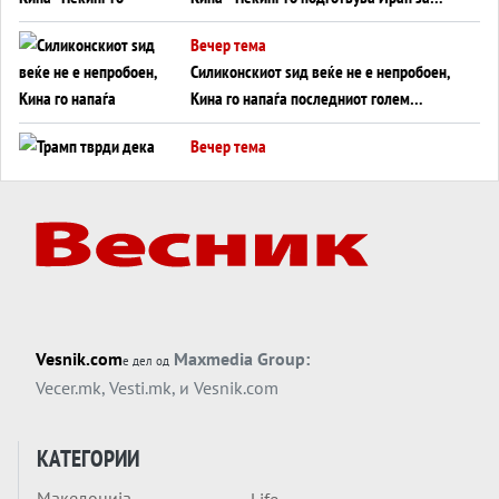
американска копнена инвазија
Вечер тема
Силиконскиот ѕид веќе не е непробоен,
Кина го напаѓа последниот голем
монопол на Западот?
Вечер тема
Трамп тврди дека повторно „разговара“
со Иран - ваквите моменти се поопасни
од отворените закани
Вечер тема
ДЛАБОКО УДОЛУ: Сметководствените
трикови што го соборија ЕНРОН ги
применуваат гигантите за ВИ
Вечер тема
Vesnik.com
Maxmedia Group:
е дел од
АТОМСКО ДОМИНО НА БЛИСКИОТ
Vecer.mk
,
Vesti.mk
, и
Vesnik.com
ИСТОК
Вечер тема
КАТЕГОРИИ
ОД ШАХЕД ДО СВЕТСКА ВОЈНА?
Македонија
Life