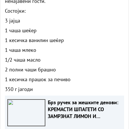
ненајавени гости.
Состојки:
3 јајца
1 чаша шеќер
1 кесичка ванилин шеќер
1 чаша млеко
1/2 чаша масло
2 полни чаши брашно
1 кесичка прашок за печиво
350 г јагоди
Брз ручек за жешките денови:
КРЕМАСТИ ШПАГЕТИ СО
ЗАМРЗНАТ ЛИМОН И
ПАРМЕЗАН