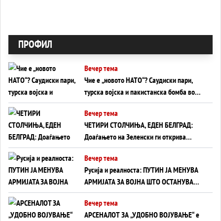
ПРОФИЛ
Вечер тема
Чие е „новото НАТО“? Саудиски пари,
турска војска и пакистанска бомба во
служба на Америка - или ќе стане
Вечер тема
сувишна?
ЧЕТИРИ СТОЛЧИЊА, ЕДЕН БЕЛГРАД:
Доаѓањето на Зеленски ги открива
тајните на политиката на балансирање
Вечер тема
на Вучиќ
Русија и реалноста: ПУТИН ЈА МЕНУВА
АРМИЈАТА ЗА ВОЈНА ШТО ОСТАНУВА
БЕЗ ФРОНТ
Вечер тема
АРСЕНАЛОТ ЗА „УДОБНО ВОЈУВАЊЕ“ е