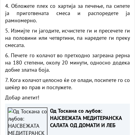
4. Обложете плех со хартија за печење, па сипете
ја приготвената смеса и распоредете ја
рамномерно.
5. Измијте ги јагодите, исчистете ги и пресечете ги
на половини или четвртини, па наредете ги преку
смесата.
6. Печете го колачот во претходно загреана рерна
на 180 степени, околу 20 минути, односно додека
добие златна боја.
7. Кога колачот целосно ќе се олади, посипете го со
шеќер во прав и послужете.
Добар апетит!
Од Тоскана со љубов:
НАЈСВЕЖАТА МЕДИТЕРАНСКА
САЛАТА ОД ДОМАТИ И ЛЕБ