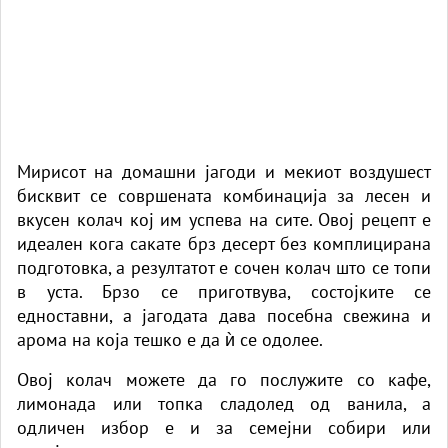
Мирисот на домашни јагоди и мекиот воздушест
бисквит се совршената комбинација за лесен и
вкусен колач кој им успева на сите. Овој рецепт е
идеален кога сакате брз десерт без комплицирана
подготовка, а резултатот е сочен колач што се топи
в уста. Брзо се приготвува, состојките се
едноставни, а јагодата дава посебна свежина и
арома на која тешко е да ѝ се одолее.
Овој колач можете да го послужите со кафе,
лимонада или топка сладолед од ванила, а
одличен избор е и за семејни собири или