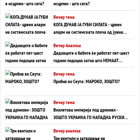
исцрпен - што сега?
Вечер тема
КОГА ДУНАВ ЈА ГУБИ СИЛАТА - црвен
аларм на системската плоча од јужна
Германија до Црното Море...
Вечер Анализа
Дедовците и бабите ќе работат пет-шест
години подоцна затоа што НЕМААТ
ВНУЦИ ДА ГИ ЗАМЕНАТ
Вечер тема
Пробив во Сеута: МАРОКО, ЗОШТО?
Вечер тема
Виолетова империја под дронови -
ЗОШТО УКРАИНА ГО НАПАДНА РУСКИОТ
WILDBERRIES
Вечер анализа
Три вентили и затворање на