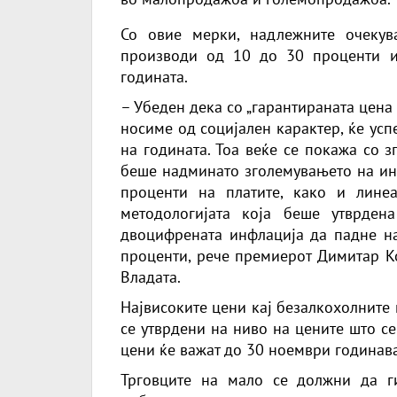
Со овие мерки, надлежните очекув
производи од 10 до 30 проценти и
годината.
– Убеден дека со „гарантираната цена
носиме од социјален карактер, ќе усп
на годината. Тоа веќе се покажа со з
беше надминато зголемувањето на инф
проценти на платите, како и лине
методологијата која беше утврден
двоцифрената инфлација да падне на
проценти, рече премиерот Димитар К
Владата.
Највисоките цени кај безалкохолните 
се утврдени на ниво на цените што с
цени ќе важат до 30 ноември годинава
Трговците на мало се должни да г