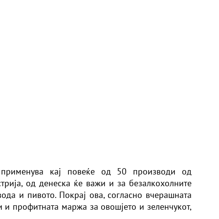
е применува кај повеќе од 50 производи од
стрија, од денеска ќе важи и за безалкохолните
вода и пивото. Покрај ова, согласно вчерашната
и и профитната маржа за овошјето и зеленчукот,