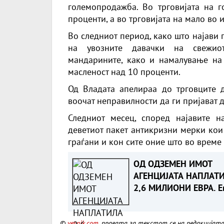
големопродажба. Во трговијата на г
проценти, а во трговијата на мало во 
Во следниот период, како што најави 
на увозните давачки на свежиот 
мандарините, како и намалување на
масленост над 10 проценти.
Од Владата апелираа до трговците д
воочат неправилности да ги пријават 
Следниот месец, според најавите н
деветиот пакет антикризни мерки кои
граѓани и кон сите оние што во време
ОД ОДЗЕМЕН ИМОТ
АГЕНЦИЈАТА НАПЛАТ
2,6 МИЛИОНИ ЕВРА. Е
што е одземено
©
vesnik.com
, правата за текстот се на редакцијат