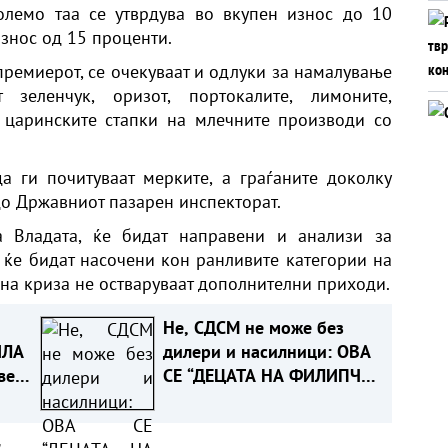
олемо таа се утврдува во вкупен износ до 10
износ од 15 проценти.
премиерот, се очекуваат и одлуки за намалување
зеленчук, оризот, портокалите, лимоните,
 царинските стапки на млечните производи со
а ги почитуваат мерките, а граѓаните доколку
до Државниот пазарен инспекторат.
а Владата, ќе бидат направени и анализи за
 ќе бидат насочени кон ранливите категории на
 на криза не остваруваат дополнителни приходи.
Не, СДСМ не може без
ИЛА
дилери и насилници: ОВА
ве
СЕ “ДЕЦАТА НА ФИЛИПЧЕ
ОД СТРУМИЦА“
а