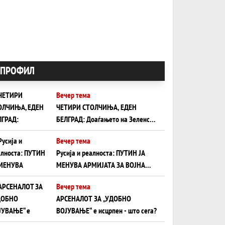
ПРОФИЛ
Вечер тема
ЧЕТИРИ СТОЛЧИЊА, ЕДЕН
БЕЛГРАД: Доаѓањето на Зеленски
ги открива тајните на политиката
Вечер тема
на балансирање на Вучиќ
Русија и реалноста: ПУТИН ЈА
МЕНУВА АРМИЈАТА ЗА ВОЈНА
ШТО ОСТАНУВА БЕЗ ФРОНТ
Вечер тема
АРСЕНАЛОТ ЗА „УДОБНО
ВОЈУВАЊЕ“ е исцрпен - што сега?