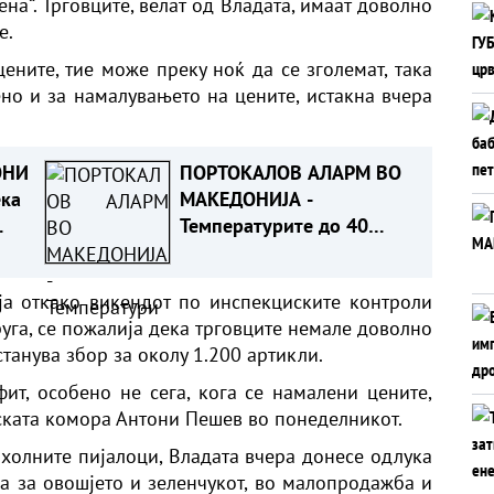
на“. Трговците, велат од Владата, имаат доволно
е.
ените, тие може преку ноќ да се зголемат, така
но и за намалувањето на цените, истакна вчера
ОНИ
ПОРТОКАЛОВ АЛАРМ ВО
ека
МАКЕДОНИЈА -
Температурите до 40
степени, жештината
продолжува и следната
а откако викендот по инспекциските контроли
недела
руга, се пожалија дека трговците немале доволно
станува збор за околу 1.200 артикли.
т, особено не сега, кога се намалени цените,
ската комора Антони Пешев во понеделникот.
охолните пијалоци, Владата вчера донесе одлука
 за овошјето и зеленчукот, во малопродажба и