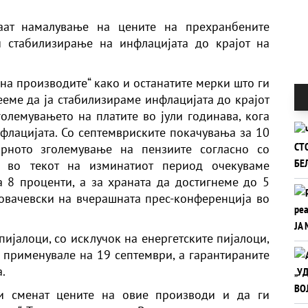
аат намалување на цените на прехранбените
 стабилизирање на инфлацијата до крајот на
 на производите“ како и останатите мерки што ги
ееме да ја стабилизираме инфлацијата до крајот
големувањето на платите во јули годинава, кога
лацијата. Со септемвриските покачувања за 10
арното зголемување на пензиите согласно со
а во текот на изминатиот период очекуваме
 8 проценти, а за храната да достигнеме до 5
овачевски на вчерашната прес-конференција во
пијалоци, со исклучок на енергетските пијалоци,
е применувале на 19 септември, а гарантираните
.
и сменат цените на овие производи и да ги