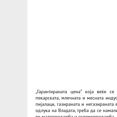
„Гарантираната цена“ која веќе с
пекарската, млечната и месната инду
пијалаци, газираната и негазираната 
одлука на Владата, треба да се намал
во малопродажба и големопродажба.