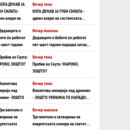
Вечер тема
КОГА ДУНАВ ЈА ГУБИ СИЛАТА -
црвен аларм на системската
плоча од јужна Германија до
Вечер Анализа
Црното Море...
Дедовците и бабите ќе работат
пет-шест години подоцна затоа
што НЕМААТ ВНУЦИ ДА ГИ
Вечер тема
ЗАМЕНАТ
Пробив во Сеута: МАРОКО,
ЗОШТО?
Вечер тема
Виолетова империја под дронови
- ЗОШТО УКРАИНА ГО НАПАДНА
РУСКИОТ WILDBERRIES
Вечер анализа
Три вентили и затворање на
енергетската комора на светот: