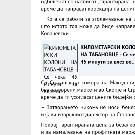
одбележат со натписот „гарантирана це
време да направат корекција на ценит
– Кога се работи за зголемување на ц
што истото тоа може да биде направе
Ковачевски.
КИЛОМЕТАРСКИ КОЛ
НА ТАБАНОВЦЕ - Се ч
45 минути за влез во
земјава
Од Стопанската комора на Македониј
беа затворени маркети во Скопје и Ст
време да ги усогласат цените бидејќи 
– Затворањето никому не носи бенефи
изјави извршниот директор на Стопан
Покрај гарантираната цена за безалк
и за намалување на профитната маржа