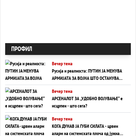
ПРОФИЛ
Вечер тема
Русија и реалноста: ПУТИН ЈА МЕНУВА
АРМИЈАТА ЗА ВОЈНА ШТО ОСТАНУВА
БЕЗ ФРОНТ
Вечер тема
АРСЕНАЛОТ ЗА „УДОБНО ВОЈУВАЊЕ“ е
исцрпен - што сега?
Вечер тема
КОГА ДУНАВ ЈА ГУБИ СИЛАТА - црвен
аларм на системската плоча од јужна