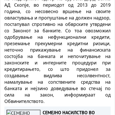
АД Скопје, во периодот од 2013 до 2019
година, со несовесно вршење на своите
овластувања и пропуштање на должен надзор,
постапувал спротивно на обврските утврдени
со Законот за банките. Со тоа овозможил
одобрување на нефункционални кредити,
преземање прекумерни кредитни ризици,
неточно прикажување на финансиската
состојба на банката и непочитување на
законските и интерните процедури при
кредитирањето, со што придонел за
создавање видлива несолвентност,
намалување на сопствените средства на
банката и нејзино доведување во стечај по
сила на закон, информираат од
Обвинителството.
СЕМЕЈНО НАСИЛСТВО ВО