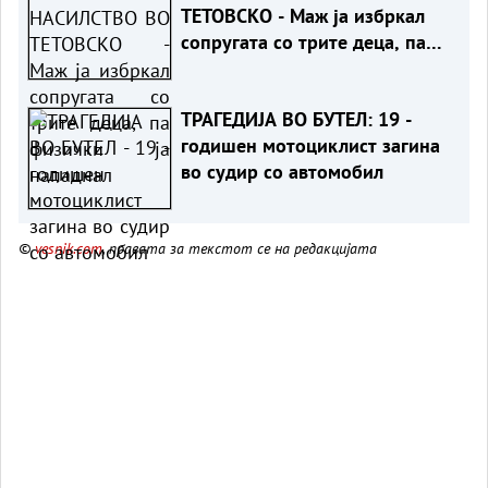
ТЕТОВСКО - Маж ја избркал
сопругата со трите деца, па
физички ја нападнал
ТРАГЕДИЈА ВО БУТЕЛ: 19 -
годишен мотоциклист загина
во судир со автомобил
©
vesnik.com
, правата за текстот се на редакцијата