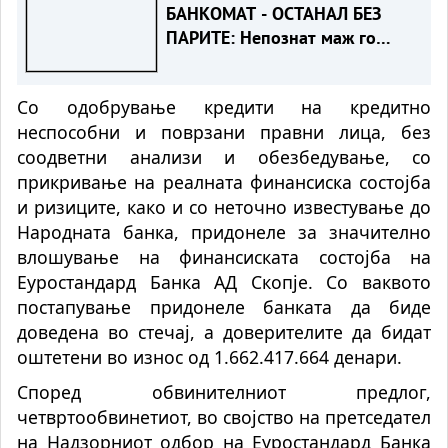
БАНКОМАТ - ОСТАНАЛ БЕЗ
ПАРИТЕ: Непознат маж го
ограбил веднаш по
подигнувањето
Со одобрување кредити на кредитно
неспособни и поврзани правни лица, без
соодветни анализи и обезбедување, со
прикривање на реалната финансиска состојба
и ризиците, како и со неточно известување до
Народната банка, придонеле за значително
влошување на финансиската состојба на
Еуростандард Банка АД Скопје. Со ваквото
постапување придонеле банката да биде
доведена во стечај, а доверителите да бидат
оштетени во износ од 1.662.417.664 денари.
Според обвинителниот предлог,
четвртообвинетиот, во својство на претседател
на Надзорниот одбор на Еуростандард Банка