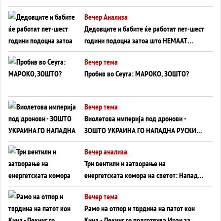
Германија до Црното Море...
Вечер Анализа
Дедовците и бабите ќе работат пет-шест
години подоцна затоа што НЕМААТ
ВНУЦИ ДА ГИ ЗАМЕНАТ
Вечер тема
Пробив во Сеута: МАРОКО, ЗОШТО?
Вечер тема
Виолетова империја под дронови -
ЗОШТО УКРАИНА ГО НАПАДНА РУСКИОТ
WILDBERRIES
Вечер анализа
Три вентили и затворање на
енергетската комора на светот: Нападот
во Суец најавува глобален енергетски
Вечер тема
инфаркт?
Рамо на отпор и тврдина на патот кон
Кина - Пекинг го подготвува Иран за