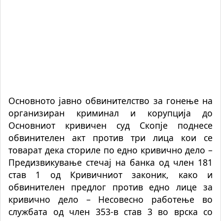
Основното јавно обвинителство за гонење на
организиран криминал и корупција до
Основниот кривичен суд Скопје поднесе
обвинителен акт против три лица кои се
товарат дека сториле по едно кривично дело –
Предизвикување стечај на банка од член 181
став 1 од Кривичниот законик, како и
обвинителен предлог против едно лице за
кривично дело – Несовесно работење во
службата од член 353-в став 3 во врска со