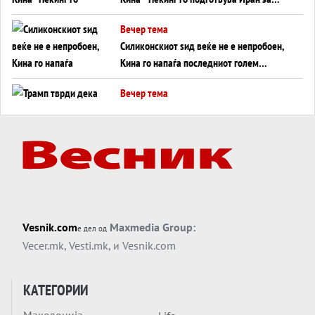
американска копнена инвазија
Вечер тема
Силиконскиот ѕид веќе не е непробоен,
Кина го напаѓа последниот голем
монопол на Западот?
Вечер тема
Трамп тврди дека повторно „разговара“
со Иран - ваквите моменти се поопасни
од отворените закани
Вечер тема
ДЛАБОКО УДОЛУ: Сметководствените
трикови што го соборија ЕНРОН ги
применуваат гигантите за ВИ
Вечер тема
Vesnik.com
Maxmedia Group:
е дел од
АТОМСКО ДОМИНО НА БЛИСКИОТ
Vecer.mk
,
Vesti.mk
, и
Vesnik.com
ИСТОК
Вечер тема
КАТЕГОРИИ
ОД ШАХЕД ДО СВЕТСКА ВОЈНА?
Македонија