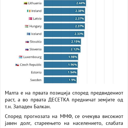
Малта е на првата позиција според предвидениот
раст, а во првата ДЕСЕТКА предничат земјите од
т.н. Западен Балкан.
Според прогнозата на ММФ, се очекува високиот
јавен долг, стареењето на населението, слабата