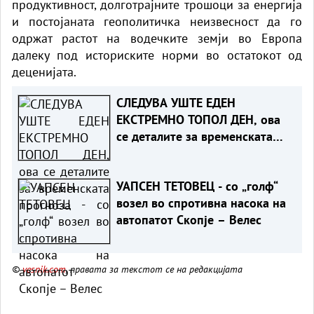
продуктивност, долготрајните трошоци за енергија
и постојаната геополитичка неизвесност да го
одржат растот на водечките земји во Европа
далеку под историските норми во остатокот од
деценијата.
СЛЕДУВА УШТЕ ЕДЕН
ЕКСТРЕМНО ТОПОЛ ДЕН, ова
се деталите за временската
прогноза
УАПСЕН ТЕТОВЕЦ - со „голф“
возел во спротивна насока на
автопатот Скопје – Велес
©
vesnik.com
, правата за текстот се на редакцијата