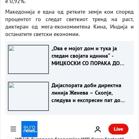
е 0,92%.
Македонија е една од ретките земји кои според
процентот го следат светкиот тренд на раст,
диктиран од мега-економиитена Кина, Индија и
останатите светски економии.
„Ова е мојот дом и тука ја
гледам својата иднина“ -
МИЦКОСКИ СО ПОРАКА ДО
ЖИТЕЛИТЕ НА НОВО СЕЛО
Дијаспората доби директна
линија Женева – Скопје,
следува и експресен пат до
Ново Село