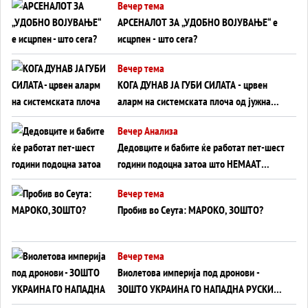
Вечер тема
АРСЕНАЛОТ ЗА „УДОБНО ВОЈУВАЊЕ“ е
исцрпен - што сега?
Вечер тема
КОГА ДУНАВ ЈА ГУБИ СИЛАТА - црвен
аларм на системската плоча од јужна
Германија до Црното Море...
Вечер Анализа
Дедовците и бабите ќе работат пет-шест
години подоцна затоа што НЕМААТ
ВНУЦИ ДА ГИ ЗАМЕНАТ
Вечер тема
Пробив во Сеута: МАРОКО, ЗОШТО?
Вечер тема
Виолетова империја под дронови -
ЗОШТО УКРАИНА ГО НАПАДНА РУСКИОТ
WILDBERRIES