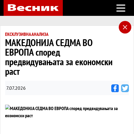
Open m
ЕКСКЛУЗИВНА АНАЛИЗА
МАКЕДОНИЈА СЕДМА ВО
ЕВРОПА според
предвидувањата за економски
раст
7.07.2026