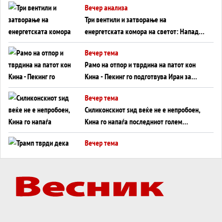
Вечер анализа
Три вентили и затворање на
енергетската комора на светот: Нападот
во Суец најавува глобален енергетски
Вечер тема
инфаркт?
Рамо на отпор и тврдина на патот кон
Кина - Пекинг го подготвува Иран за
американска копнена инвазија
Вечер тема
Силиконскиот ѕид веќе не е непробоен,
Кина го напаѓа последниот голем
монопол на Западот?
Вечер тема
Трамп тврди дека повторно „разговара“
со Иран - ваквите моменти се поопасни
од отворените закани
Вечер тема
ДЛАБОКО УДОЛУ: Сметководствените
трикови што го соборија ЕНРОН ги