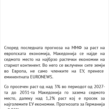
Според последната прогноза на ММФ за раст на
европската економија, Македонија се најде на
седмото место на најбрзо рaстечки економии на
стариот континент. Во него се вклучени сите земји
во Европа, не само членките на ЕУ, пренесе
еминентната
EURONEWS
.
Со просечен раст од над 3% во периодот од 2027-
та до 2031-та Македонија го зазема седмото
место, далеку над 1,2% раст кој е просек за
најголемите ЕУ економии. Прогнозата за Германија