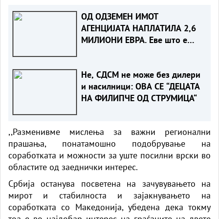
ОД ОДЗЕМЕН ИМОТ
АГЕНЦИЈАТА НАПЛАТИЛА 2,6
МИЛИОНИ ЕВРА. Еве што е
одземено
Не, СДСМ не може без дилери
и насилници: ОВА СЕ “ДЕЦАТА
НА ФИЛИПЧЕ ОД СТРУМИЦА“
,,Разменивме мислења за важни регионални
прашања, понатамошно подобрување на
соработката и можности за уште посилни врски во
областите од заеднички интерес.
Србија останува посветена на зачувувањето на
мирот и стабилноста и зајакнувањето на
соработката со Македонија, убедена дека токму
тоа е во најдобар интерес на граѓаните на двете