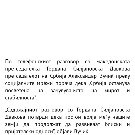
По телефонскиот разговор со македонската
претседателка Гордана Силјановска Давкова
претседателот на Србија Александар Вучиќ преку
социјалните мрежи порача дека „Србија останува
посветена на зачувувањето на мирот и
стабилноста”.
„Содржајниот разговор со Гордана Силјановска
Давкова потврди дека постои волја меѓу нашите
земји да продолжат да развиваат блиски и
пријателски односи”, објави Вучиќ.