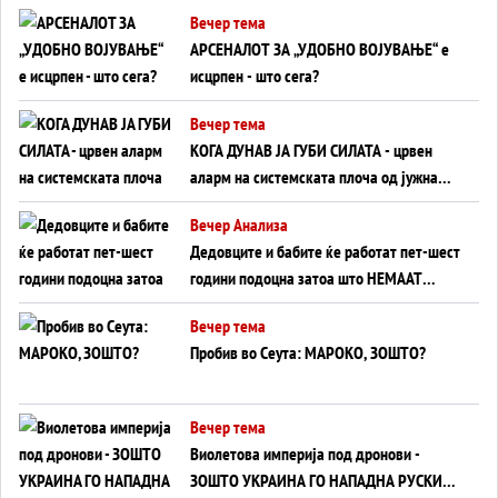
БЕЗ ФРОНТ
Вечер тема
АРСЕНАЛОТ ЗА „УДОБНО ВОЈУВАЊЕ“ е
исцрпен - што сега?
Вечер тема
КОГА ДУНАВ ЈА ГУБИ СИЛАТА - црвен
аларм на системската плоча од јужна
Германија до Црното Море...
Вечер Анализа
Дедовците и бабите ќе работат пет-шест
години подоцна затоа што НЕМААТ
ВНУЦИ ДА ГИ ЗАМЕНАТ
Вечер тема
Пробив во Сеута: МАРОКО, ЗОШТО?
Вечер тема
Виолетова империја под дронови -
ЗОШТО УКРАИНА ГО НАПАДНА РУСКИОТ