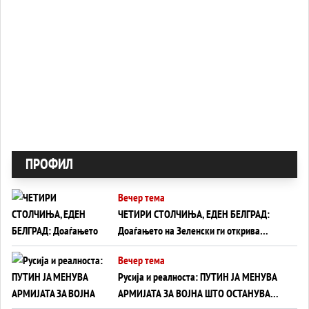
ПРОФИЛ
Вечер тема
ЧЕТИРИ СТОЛЧИЊА, ЕДЕН БЕЛГРАД:
Доаѓањето на Зеленски ги открива
тајните на политиката на балансирање
Вечер тема
на Вучиќ
Русија и реалноста: ПУТИН ЈА МЕНУВА
АРМИЈАТА ЗА ВОЈНА ШТО ОСТАНУВА