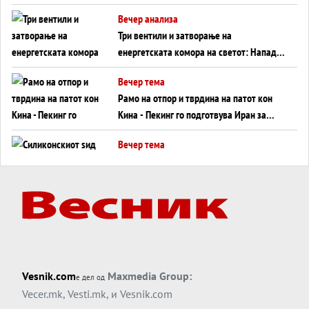
WILDBERRIES
Вечер анализа
Три вентили и затворање на
енергетската комора на светот: Нападот
во Суец најавува глобален енергетски
Вечер тема
инфаркт?
Рамо на отпор и тврдина на патот кон
Кина - Пекинг го подготвува Иран за
американска копнена инвазија
Вечер тема
Силиконскиот ѕид веќе не е непробоен,
Кина го напаѓа последниот голем
монопол на Западот?
Вечер тема
Трамп тврди дека повторно „разговара“
со Иран - ваквите моменти се поопасни
од отворените закани
Вечер тема
Vesnik.com
Maxmedia Group:
е дел од
ДЛАБОКО УДОЛУ: Сметководствените
Vecer.mk
,
Vesti.mk
, и
Vesnik.com
трикови што го соборија ЕНРОН ги