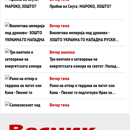
Пробив во Сеута: МАРОКО, ЗОШТО?
Вечер тема
Виолетова империја под дронови -
ЗОШТО УКРАИНА ГО НАПАДНА РУСКИОТ
WILDBERRIES
Вечер анализа
Три вентили и затворање на
енергетската комора на светот: Нападот
во Суец најавува глобален енергетски
Вечер тема
инфаркт?
Рамо на отпор и тврдина на патот кон
Кина - Пекинг го подготвува Иран за
американска копнена инвазија
Вечер тема
Силиконскиот ѕид веќе не е непробоен,
Кина го напаѓа последниот голем
монопол на Западот?