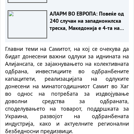
со апел за внимателност
АЛАРМ ВО ЕВРОПА: Повеќе од
240 случаи на западнонилска
треска, Македонија е 4-та на
листата
Главни теми на Самитот, на кој се очекува да
бидат донесени важни одлуки за иднината на
Алијансата, се зајакнувањето на колективната
одбрана, инвестициите во одбранбените
капацитети, реализацијата на одлуките
донесени на минатогодишниот Самит во Хаг
во однос на потребата за издвојување
доволни средства за одбраната,
споделувањето на товарот, поддршката за
Украина, развојот на одбранбената
индустрија, како и актуелните регионални
безбедносни предизвици.