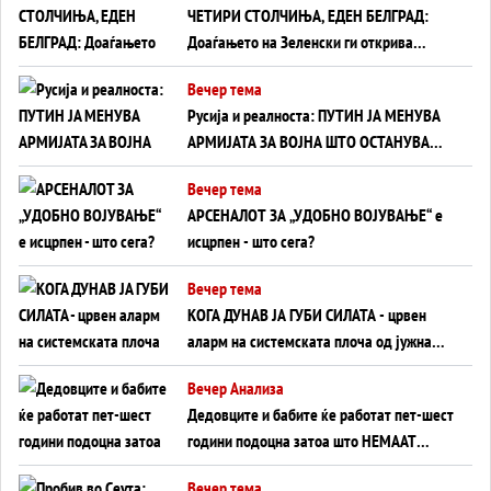
ЧЕТИРИ СТОЛЧИЊА, ЕДЕН БЕЛГРАД:
Доаѓањето на Зеленски ги открива
тајните на политиката на балансирање
Вечер тема
на Вучиќ
Русија и реалноста: ПУТИН ЈА МЕНУВА
АРМИЈАТА ЗА ВОЈНА ШТО ОСТАНУВА
БЕЗ ФРОНТ
Вечер тема
АРСЕНАЛОТ ЗА „УДОБНО ВОЈУВАЊЕ“ е
исцрпен - што сега?
Вечер тема
КОГА ДУНАВ ЈА ГУБИ СИЛАТА - црвен
аларм на системската плоча од јужна
Германија до Црното Море...
Вечер Анализа
Дедовците и бабите ќе работат пет-шест
години подоцна затоа што НЕМААТ
ВНУЦИ ДА ГИ ЗАМЕНАТ
Вечер тема