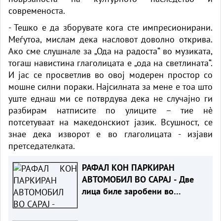
современоста.
- Тешко е да зборувате кога сте импресионирани.
Меѓутоа, мислам дека насловот доволно открива.
Ако сме слушнале за „Ода на радоста“ во музиката,
тогаш навистина глаголицата е „ода на светлината“.
И јас се просветлив во овој модерен простор со
мошне силни пораки. Најсилната за мене е тоа што
уште еднаш ми се потврдува дека не случајно ги
разбирам натписите по улиците – тие нè
потсетуваат на македонскиот јазик. Всушност, се
знае дека изворот е во глаголицата - изјави
претседателката.
РАФАЛ КОН ПАРКИРАН
АВТОМОБИЛ ВО САРАЈ - Две
лица биле заробени во
возилото