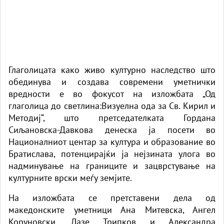
Глаголицата како живо културно наследство што
обединува и создава современи уметнички
вредности е во фокусот на изложбата „Од
глаголица до светлина:Визуелна ода за Св. Кирил и
Методиј“, што претседателката Гордана
Сиљановска-Давкова денеска ја посети во
Националниот центар за култура и образование во
Братислава, потенцирајќи ја нејзината улога во
надминување на границите и зацврстување на
културните врски меѓу земјите.
На изложбата се претставени дела од
македонските уметници Ана Митевска, Ангел
Коруновски, Лазе Трипков и Александра