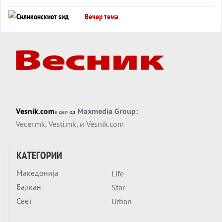
американска копнена инвазија
Вечер тема
Силиконскиот ѕид веќе не е непробоен,
Кина го напаѓа последниот голем
монопол на Западот?
Вечер тема
Трамп тврди дека повторно „разговара“
со Иран - ваквите моменти се поопасни
од отворените закани
Вечер тема
Vesnik.com
Maxmedia Group:
е дел од
ДЛАБОКО УДОЛУ: Сметководствените
Vecer.mk
,
Vesti.mk
, и
Vesnik.com
трикови што го соборија ЕНРОН ги
применуваат гигантите за ВИ
Вечер тема
КАТЕГОРИИ
АТОМСКО ДОМИНО НА БЛИСКИОТ
Македонија
Life
ИСТОК
Балкан
Star
Вечер тема
Свет
Urban
ОД ШАХЕД ДО СВЕТСКА ВОЈНА?
Обвинувањето кон Русија го поврзува