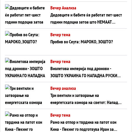
Германија до Црното Море...
Вечер Анализа
Дедовците и бабите ќе работат пет-шест
години подоцна затоа што НЕМААТ
ВНУЦИ ДА ГИ ЗАМЕНАТ
Вечер тема
Пробив во Сеута: МАРОКО, ЗОШТО?
Вечер тема
Виолетова империја под дронови -
ЗОШТО УКРАИНА ГО НАПАДНА РУСКИОТ
WILDBERRIES
Вечер анализа
Три вентили и затворање на
енергетската комора на светот: Нападот
во Суец најавува глобален енергетски
Вечер тема
инфаркт?
Рамо на отпор и тврдина на патот кон
Кина - Пекинг го подготвува Иран за