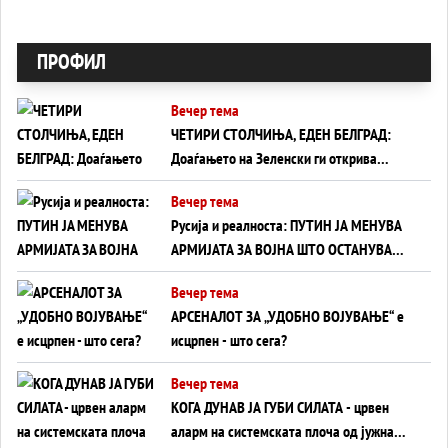
ПРОФИЛ
Вечер тема
ЧЕТИРИ СТОЛЧИЊА, ЕДЕН БЕЛГРАД:
Доаѓањето на Зеленски ги открива
тајните на политиката на балансирање
Вечер тема
на Вучиќ
Русија и реалноста: ПУТИН ЈА МЕНУВА
АРМИЈАТА ЗА ВОЈНА ШТО ОСТАНУВА
БЕЗ ФРОНТ
Вечер тема
АРСЕНАЛОТ ЗА „УДОБНО ВОЈУВАЊЕ“ е
исцрпен - што сега?
Вечер тема
КОГА ДУНАВ ЈА ГУБИ СИЛАТА - црвен
аларм на системската плоча од јужна