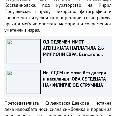
Костадиновска, под кураторство на Кирил
Пенушлиски, а преку сликарство, фотографија и
современи визуелни интерпретации се истражува
врската меѓу историската меморија и современиот
уметнички израз.
ОД ОДЗЕМЕН ИМОТ
АГЕНЦИЈАТА НАПЛАТИЛА 2,6
МИЛИОНИ ЕВРА. Еве што е
одземено
Не, СДСМ не може без дилери
и насилници: ОВА СЕ “ДЕЦАТА
НА ФИЛИПЧЕ ОД СТРУМИЦА“
Претседателката Сиљановска-Давкова истакна
дека изложбата носи силна симболика и пораки за
поврзаноста на културното наследство и