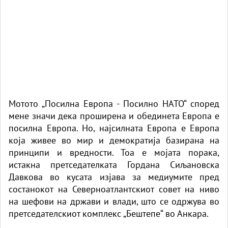
Mотото „Посилна Европа - Посилно НАТО“ според
мене значи дека проширена и обединета Европа е
посилна Европа. Но, најсилната Европа е Европа
која живее во мир и демократија базирана на
принципи и вредности. Тоа е мојата порака,
истакна претседателката Гордана Сиљановска
Давкова во кусата изјава за медиумите пред
состанокот на Северноатлантскиот совет на ниво
на шефови на држави и влади, што се одржува во
претседателскиот комплекс „Бештепе“ во Анкара.