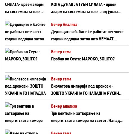
КОГА ДУНАВ ЈА ГУБИ СИЛАТА - црвен
аларм на системската плоча од јужна
Германија до Црното Море...
Вечер Анализа
Дедовците и бабите ќе работат пет-шест
години подоцна затоа што НЕМААТ
ВНУЦИ ДА ГИ ЗАМЕНАТ
Вечер тема
Пробив во Сеута: МАРОКО, ЗОШТО?
Вечер тема
Виолетова империја под дронови -
ЗОШТО УКРАИНА ГО НАПАДНА РУСКИОТ
WILDBERRIES
Вечер анализа
Три вентили и затворање на
енергетската комора на светот: Нападот
во Суец најавува глобален енергетски
Вечер тема