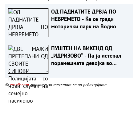
ОД ПАДНАТИТЕ ДРВЈА ПО
НЕВРЕМЕТО - Ќе се гради
моторички парк на Водно
ПУШТЕН НА ВИКЕНД ОД
„ИДРИЗОВО“ - Па ја истепал
поранешната девојка во
Охрид
©
vesnik.com
, правата за текстот се на редакцијата