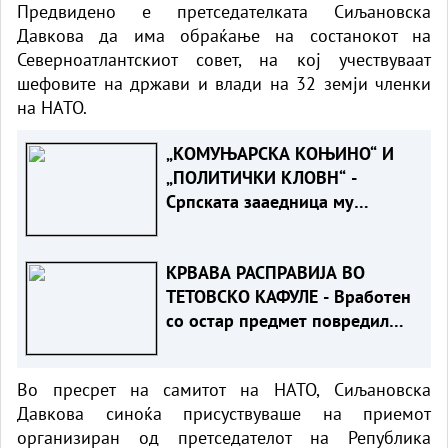
Предвидено е претседателката Сиљановска
Давкова да има обраќање на состанокот на
Северноатлантскиот совет, на кој учествуваат
шефовите на држави и влади на 32 земји членки
на НАТО.
„КОМУЊАРСКА КОЊИНО“ И
„ПОЛИТИЧКИ КЛОВН“ -
Српската зааедница му
возврати жестоко на Филипче
по нападот врз Стоилковиќ“
КРВАВА РАСПРАВИЈА ВО
ТЕТОВСКО КАФУЛЕ - Вработен
со остар предмет повредил
гостин
Во пресрет на самитот на НАТО, Сиљановска
Давкова синоќа присуствуваше на приемот
организиран од претседателот на Република