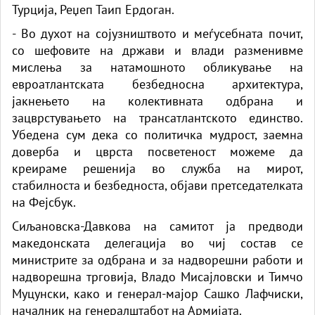
Турција, Реџеп Таип Ердоган.
- Во духот на сојузништвото и меѓусебната почит,
со шефовите на држави и влади разменивме
мислења за натамошното обликување на
евроатлантската безбедносна архитектура,
јакнењето на колективната одбрана и
зацврстувањето на трансатлантското единство.
Убедена сум дека со политичка мудрост, заемна
доверба и цврста посветеност можеме да
креираме решенија во служба на мирот,
стабилноста и безбедноста, објави претседателката
на Фејсбук.
Сиљановска-Давкова на самитот ја предводи
македонската делегација во чиј состав се
министрите за одбрана и за надворешни работи и
надворешна трговија, Владо Мисајловски и Тимчо
Муцунски, како и генерал-мајор Сашко Лафчиски,
началник на генералштабот на Армијата.