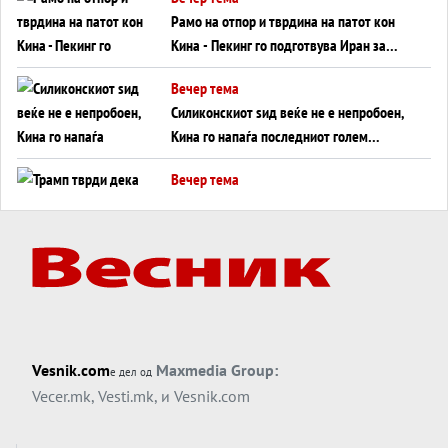
инфаркт?
Рамо на отпор и тврдина на патот кон
Кина - Пекинг го подготвува Иран за
американска копнена инвазија
Вечер тема
Силиконскиот ѕид веќе не е непробоен,
Кина го напаѓа последниот голем
монопол на Западот?
Вечер тема
Трамп тврди дека повторно „разговара“
со Иран - ваквите моменти се поопасни
од отворените закани
Вечер тема
ДЛАБОКО УДОЛУ: Сметководствените
трикови што го соборија ЕНРОН ги
применуваат гигантите за ВИ
Вечер тема
Vesnik.com
Maxmedia Group:
е дел од
АТОМСКО ДОМИНО НА БЛИСКИОТ
Vecer.mk
,
Vesti.mk
, и
Vesnik.com
ИСТОК