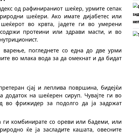
ндекс од рафинираниот шеќер, урмите сепак
риродни шеќери. Ако имате дијабетес или
шеќерот во крвта, јадете ги во умерени
содржи протеини или здрави масти, и во
 нутриционист.
а варење, погледнете со една до две урми
ите во млака вода за да омекнат и да бидат
 претеран сјај и леплива површина, бидејќи
а додаток на шеќерен сируп. Чувајте ги во
д во фрижидер за подолго да ја задржат
да ги комбинирате со ореви или бадеми, или
риродно ќе ја засладите кашата, овесните