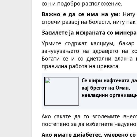
сон и подобро расположение.
Важно е да се има на ум:
Ниту 
спречи развој на болести, ниту пак
Засилете ја исхраната со минер
Урмите содржат калциум, бакар
зачувувањето на здравјето на ко
Богати се и со диетални влакна
правилна работа на цревата.
Се шири нафтената д
кај брегот на Оман,
невладини организац
предупредуваат за ри
од еколошка катастр
Ако сакате да го зголемите внес
постепено за да избегнете надуено
Ако имате дијабетес, умерено со