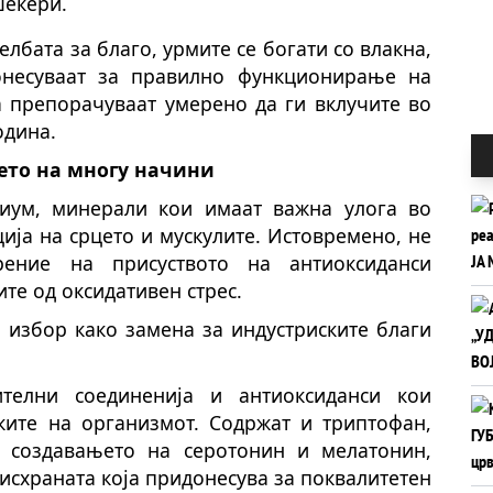
шеќери.
лбата за благо, урмите се богати со влакна,
несуваат за правилно функционирање на
а препорачуваат умерено да ги вклучите во
одина.
ето на многу начини
иум, минерали кои имаат важна улога во
ја на срцето и мускулите. Истовремено, не
рение на присуството на антиоксиданси
те од оксидативен стрес.
 избор како замена за индустриските благи
телни соединенија и антиоксиданси кои
тките на организмот. Содржат и триптофан,
о создавањето на серотонин и мелатонин,
исхраната која придонесува за поквалитетен