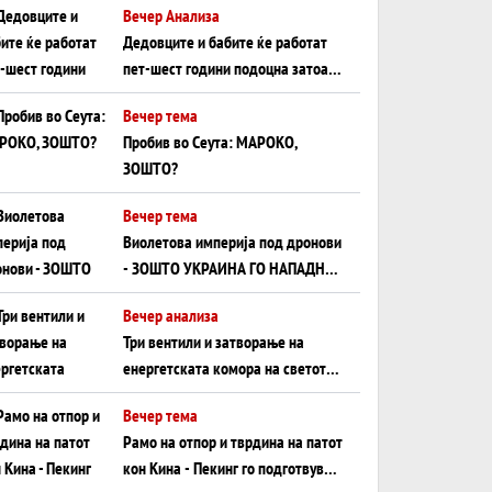
Вечер Анализа
Црното Море...
Дедовците и бабите ќе работат
пет-шест години подоцна затоа
што НЕМААТ ВНУЦИ ДА ГИ
Вечер тема
ЗАМЕНАТ
Пробив во Сеута: МАРОКО,
ЗОШТО?
Вечер тема
Виолетова империја под дронови
- ЗОШТО УКРАИНА ГО НАПАДНА
РУСКИОТ WILDBERRIES
Вечер анализа
Три вентили и затворање на
енергетската комора на светот:
Нападот во Суец најавува
Вечер тема
глобален енергетски инфаркт?
Рамо на отпор и тврдина на патот
кон Кина - Пекинг го подготвува