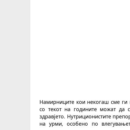
Намирниците кои некогаш сме ги 
со текот на годините можат да с
здравјето. Нутриционистите преп
на урми, особено по влегувањет