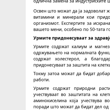
одлична замена за индустриските 
Освен што можат да ја задоволат же
витамини и минерали кои придо
организмот. Експертите за исхран
вашето мени, особено по 50-тата г
Урмите придонесуваат за здравј
Урмите содржат калиум и магнез
одржувањето на нормалната функци
содржат холестерол, а благода
придонесуваат за заштита на клетки
Токму затоа можат да бидат добар
работи.
Урмите содржат природни расти
учествуваат во заштитата на кле
аминокиселина која учествува в
поради што можат да бидат дел од 