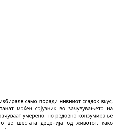
избирале само поради нивниот сладок вкус,
танат моќен сојузник во зачувувањето на
орачуваат умерено, но редовно конзумирање
о во шестата деценија од животот, како