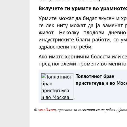
Вклучете ги урмите во урамнот
Урмите можат да бидат вкусен и хр
се лек ниту можат да ја заменат
живот. Неколку плодови дневн
индустриските благи работи, со у
здравствени потреби.
Ако имате хронични болести или с
пред поголеми промени во менито с
Топлотниот бран
пристигнува и во Мос
©
vesnik.com
, правата за текстот се на редакцијат