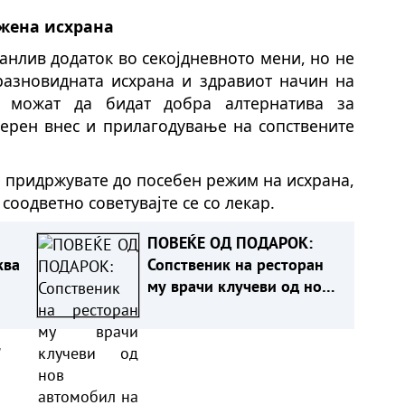
ежена исхрана
анлив додаток во секојдневното мени, но не
 разновидната исхрана и здравиот начин на
о можат да бидат добра алтернатива за
мерен внес и прилагодување на сопствените
е придржувате до посебен режим на исхрана,
оодветно советувајте се со лекар.
ПОВЕЌЕ ОД ПОДАРОК:
ква
Сопственик на ресторан
му врачи клучеви од нов
автомобил на
долгогодишен работник
а