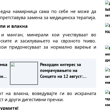
една намирница сама по себе не може да
 претставува замена за медицинска терапија.
али и влакна
 и манган, минерали кои учествуваат во
ските и засилувањето на сврзното ткиво.
 кои придонесуваат за нормално варење и
амка
Рекорден интерес за
помрачувањето на
ии
Сонцето на 12 август:
зик
ОПТИЧАРИТЕ ВО БЕЛГИЈА
офа
ОСТАНУВААТ БЕЗ ЗАЛИХИ
от на влакна, воведувајте ги во исхраната
ст и други дигестивни пречки.
 урмите!