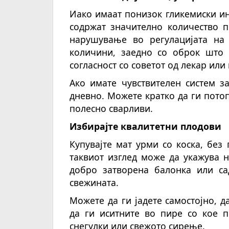
Иако имаат понизок гликемиски и
содржат значително количество п
нарушување во регулацијата на 
количини, заедно со оброк што 
согласност со советот од лекар или
Ако имате чувствителен систем з
дневно. Можете кратко да ги потоп
полесно сварливи.
Избирајте квалитетни плодови
Купувајте мат урми со коска, без
таквиот изглед може да укажува н
добро затворена балонка или са
свежината.
Можете да ги јадете самостојно, 
да ги иситните во пире со кое п
снегулки или свежото сирење.