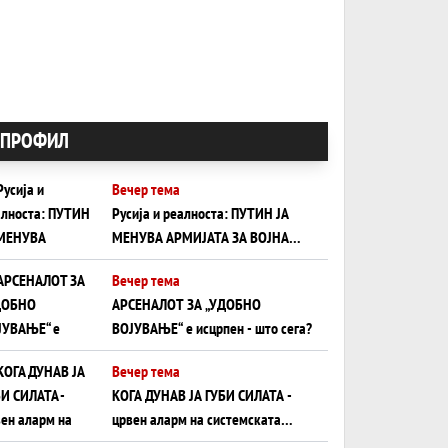
ПРОФИЛ
Вечер тема
Русија и реалноста: ПУТИН ЈА
МЕНУВА АРМИЈАТА ЗА ВОЈНА
ШТО ОСТАНУВА БЕЗ ФРОНТ
Вечер тема
АРСЕНАЛОТ ЗА „УДОБНО
ВОЈУВАЊЕ“ е исцрпен - што сега?
Вечер тема
КОГА ДУНАВ ЈА ГУБИ СИЛАТА -
црвен аларм на системската
плоча од јужна Германија до