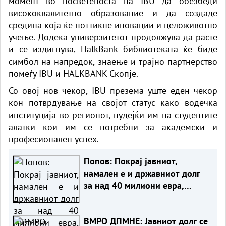
момент во посветеноста на IBU да обезбеди
висококвалитетно образование и да создаде
средина која ќе поттикне иновации и целоживотно
учење. Додека универзитетот продолжува да расте
и се издигнува, HalkBank библиотеката ќе биде
симбол на напредок, знаење и трајно партнерство
помеѓу IBU и HALKBANK Скопје.
Со овој нов чекор, IBU презема уште еден чекор
кон потврдување на својот статус како водечка
институција во регионот, нудејќи им на студентите
алатки кои им се потребни за академски и
професионален успех.
Попов: Покрај јавниот,
намален е и државниот долг
за над 40 милиони евра,
изнесува 51,7% од БДП
ВМРО ДПМНЕ: Јавниот долг се