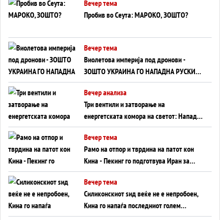
Вечер тема
Пробив во Сеута: МАРОКО, ЗОШТО?
Вечер тема
Виолетова империја под дронови -
ЗОШТО УКРАИНА ГО НАПАДНА РУСКИОТ
WILDBERRIES
Вечер анализа
Три вентили и затворање на
енергетската комора на светот: Нападот
во Суец најавува глобален енергетски
Вечер тема
инфаркт?
Рамо на отпор и тврдина на патот кон
Кина - Пекинг го подготвува Иран за
американска копнена инвазија
Вечер тема
Силиконскиот ѕид веќе не е непробоен,
Кина го напаѓа последниот голем
монопол на Западот?