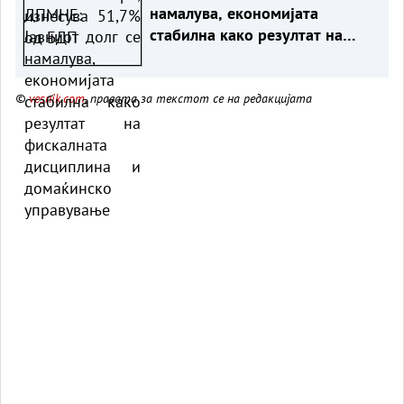
намалува, економијата
стабилна како резултат на
фискалната дисциплина и
домаќинско управување
©
vesnik.com
, правата за текстот се на редакцијата