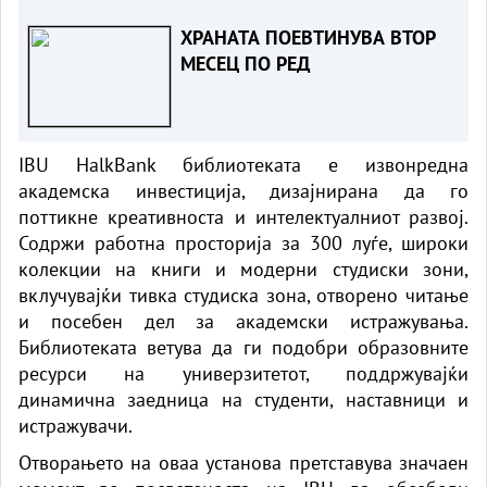
ХРАНАТА ПОЕВТИНУВА ВТОР
МЕСЕЦ ПО РЕД
IBU HalkBank библиотеката е извонредна
академска инвестиција, дизајнирана да го
поттикне креативноста и интелектуалниот развој.
Содржи работна просторија за 300 луѓе, широки
колекции на книги и модерни студиски зони,
вклучувајќи тивка студиска зона, отворено читање
и посебен дел за академски истражувања.
Библиотеката ветува да ги подобри образовните
ресурси на универзитетот, поддржувајќи
динамична заедница на студенти, наставници и
истражувачи.
Отворањето на оваа установа претставува значаен