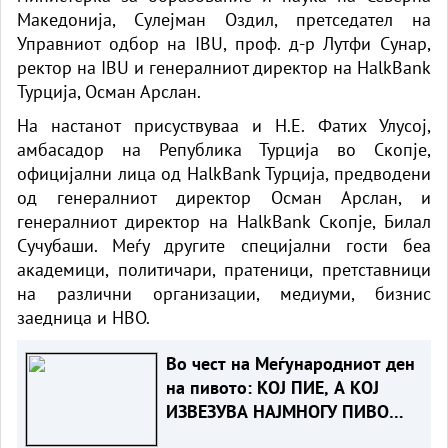
Македонија, Сулејман Оздил, претседател на
Управниот одбор на IBU, проф. д-р Лутфи Сунар,
ректор на IBU и генералниот директор на HalkBank
Турција, Осман Арслан.
На настанот присуствуваа и Н.Е. Фатих Улусој,
амбасадор на Република Турција во Скопје,
официјални лица од HalkBank Турција, предводени
од генералниот директор Осман Арслан, и
генералниот директор на HalkBank Скопје, Билал
Сучубаши. Меѓу другите специјални гости беа
академици, политичари, пратеници, претставници
на различни организации, медиуми, бизнис
заедница и НВО.
Во чест на Меѓународниот ден
на пивото: КОЈ ПИЕ, А КОЈ
ИЗВЕЗУВА НАЈМНОГУ ПИВО
ВО ЕВРОПСКАТА УНИЈА?