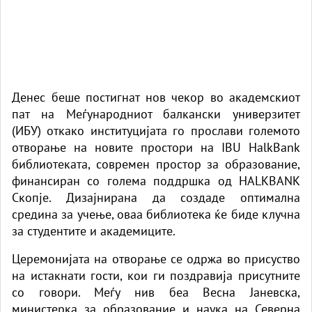
Денес беше постигнат нов чекор во академскиот
пат на Меѓународниот балкански универзитет
(ИБУ) откако институцијата го прослави големото
отворање на новите простори на IBU HalkBank
библиотеката, современ простор за образование,
финансиран со голема поддршка од HALKBANK
Скопје. Дизајнирана да создаде оптимална
средина за учење, оваа библиотека ќе биде клучна
за студентите и академиците.
Церемонијата на отворање се одржа во присуство
на истакнати гости, кои ги поздравија присутните
со говори. Меѓу нив беа Весна Јаневска,
министерка за образование и наука на Северна