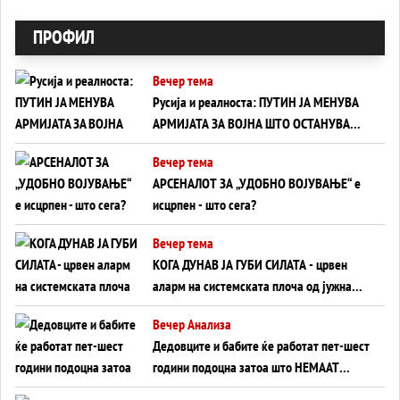
ПРОФИЛ
Вечер тема
Русија и реалноста: ПУТИН ЈА МЕНУВА
АРМИЈАТА ЗА ВОЈНА ШТО ОСТАНУВА
БЕЗ ФРОНТ
Вечер тема
АРСЕНАЛОТ ЗА „УДОБНО ВОЈУВАЊЕ“ е
исцрпен - што сега?
Вечер тема
КОГА ДУНАВ ЈА ГУБИ СИЛАТА - црвен
аларм на системската плоча од јужна
Германија до Црното Море...
Вечер Анализа
Дедовците и бабите ќе работат пет-шест
години подоцна затоа што НЕМААТ
ВНУЦИ ДА ГИ ЗАМЕНАТ