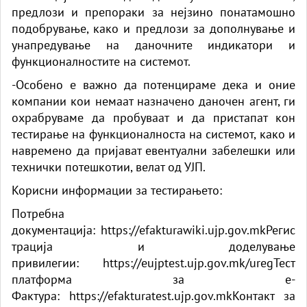
предлози и препораки за нејзино понатамошно
подобрување, како и предлози за дополнување и
унапредување на даночните индикатори и
функционалностите на системот.
-Особено е важно да потенцираме дека и оние
компании кои немаат назначено даночен агент, ги
охрабруваме да пробуваат и да пристапат кон
тестирање на функционалноста на системот, како и
навремено да пријават евентуални забелешки или
технички потешкотии, велат од УЈП.
Корисни информации за тестирањето:
Потребна
документација:
https://efakturawiki.ujp.gov.mk
Регис
трација и доделување
привилегии:
https://eujptest.ujp.gov.mk/ureg
Тест
платформа за е-
Фактура:
https://efakturatest.ujp.gov.mk
Контакт за