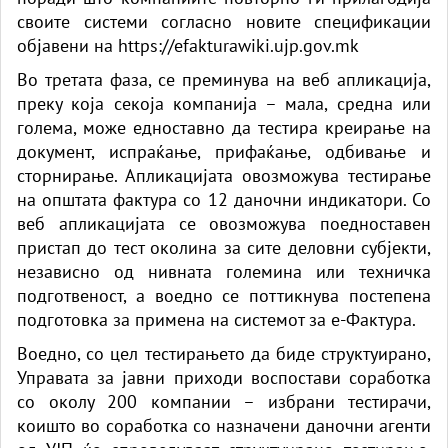
своите системи согласно новите спецификации
објавени на
https://efakturawiki.ujp.gov.mk
Во третата фаза, се преминува на веб апликација,
преку која секоја компанија – мала, средна или
голема, може едноставно да тестира креирање на
документ, испраќање, прифаќање, одбивање и
сторнирање. Апликацијата овозможува тестирање
на општата фактура со 12 даночни индикатори. Со
веб апликацијата се овозможува поедноставен
пристап до тест околина за сите деловни субјекти,
независно од нивната големина или техничка
подготвеност, а воедно се поттикнува постепена
подготовка за примена на системот за е-Фактура.
Воедно, со цел тестирањето да биде структуирано,
Управата за јавни приходи воспостави соработка
со околу 200 компании – избрани тестирачи,
коишто во соработка со назначени даночни агенти