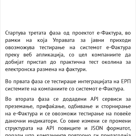
Стартува третата фаза од проектот е-Фактура, во
рамки на која Управата за јавни приходи
овозможува тестирање на системот е-Фактура
преку веб апликација, со цел компаниите да
добијат пристап до практична тест околина за
електронска размена на фактури.
Во првата фаза се тестираше интеграцијата на ЕРП
системите на компаниите со системот е-Фактура.
Во втората фаза се додадени API сервиси за
преземање, прифаќање, одбивање и сторнирање
на е-Фактура и се овозможи тестирање на повеќе
даночни индикатори. Со овие измени се промени
структурата на API повиците и JSON форматот,
поради што компаниите повторно ги прилагодија