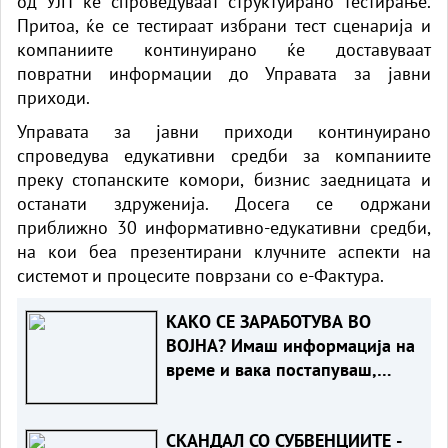
од УЈП ќе спроведуваат структуирано тестирање.
Притоа, ќе се тестираат избрани тест сценарија и
компаниите континуирано ќе доставуваат
повратни информации до Управата за јавни
приходи.
Управата за јавни приходи континуирано
спроведува едукативни средби за компаниите
преку стопанските комори, бизнис заедницата и
останати здруженија. Досега се одржани
приближно 30 информативно-едукативни средби,
на кои беа презентирани клучните аспекти на
системот и процесите поврзани со е-Фактура.
КАКО СЕ ЗАРАБОТУВА ВО
ВОЈНА? Имаш информација на
време и вака постапуваш,
милионите течат
СКАНДАЛ СО СУБВЕНЦИИТЕ -