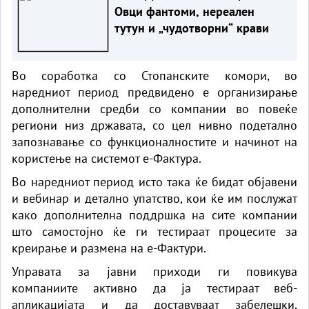
Овци фантоми, нереален
тутун и „чудотворни“ крави
Во соработка со Стопанските комори, во
наредниот период предвидено е организирање
дополнителни средби со компании во повеќе
региони низ државата, со цел нивно подетално
запознавање со функционалностите и начинот на
користење на системот е-Фактура.
Во наредниот период исто така ќе бидат објавени
и вебинар и детално упатство, кои ќе им послужат
како дополнителна поддршка на сите компании
што самостојно ќе ги тестираат процесите за
креирање и размена на е-Фактури.
Управата за јавни приходи ги повикува
компаниите активно да ја тестираат веб-
апликацијата и да доставуваат забелешки,