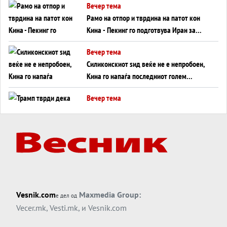
Вечер тема
инфаркт?
Рамо на отпор и тврдина на патот кон
Кина - Пекинг го подготвува Иран за
американска копнена инвазија
Вечер тема
Силиконскиот ѕид веќе не е непробоен,
Кина го напаѓа последниот голем
монопол на Западот?
Вечер тема
Трамп тврди дека повторно „разговара“
со Иран - ваквите моменти се поопасни
од отворените закани
Вечер тема
ДЛАБОКО УДОЛУ: Сметководствените
трикови што го соборија ЕНРОН ги
применуваат гигантите за ВИ
Вечер тема
Vesnik.com
Maxmedia Group:
е дел од
АТОМСКО ДОМИНО НА БЛИСКИОТ
Vecer.mk
,
Vesti.mk
, и
Vesnik.com
ИСТОК