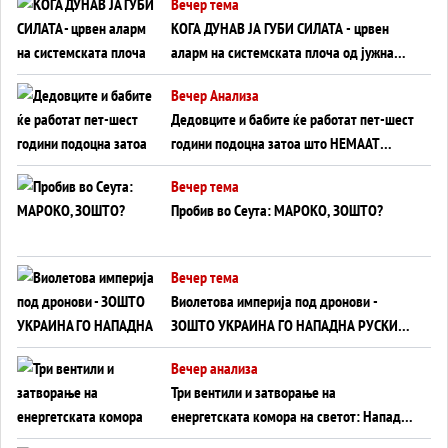
Вечер тема
КОГА ДУНАВ ЈА ГУБИ СИЛАТА - црвен
аларм на системската плоча од јужна
Германија до Црното Море...
Вечер Анализа
Дедовците и бабите ќе работат пет-шест
години подоцна затоа што НЕМААТ
ВНУЦИ ДА ГИ ЗАМЕНАТ
Вечер тема
Пробив во Сеута: МАРОКО, ЗОШТО?
Вечер тема
Виолетова империја под дронови -
ЗОШТО УКРАИНА ГО НАПАДНА РУСКИОТ
WILDBERRIES
Вечер анализа
Три вентили и затворање на
енергетската комора на светот: Нападот
во Суец најавува глобален енергетски