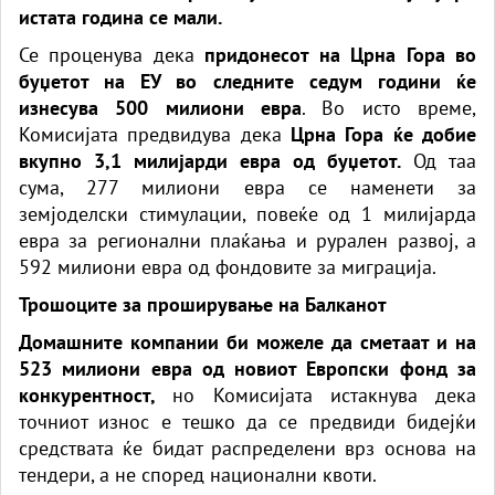
истата година се мали.
Се проценува дека
придонесот на Црна Гора во
буџетот на ЕУ во следните седум години ќе
изнесува 500 милиони евра
. Во исто време,
Комисијата предвидува дека
Црна Гора ќе добие
вкупно 3,1 милијарди евра од буџетот.
Од таа
сума, 277 милиони евра се наменети за
земјоделски стимулации, повеќе од 1 милијарда
евра за регионални плаќања и рурален развој, а
592 милиони евра од фондовите за миграција.
Трошоците за проширување на Балканот
Домашните компании би можеле да сметаат и на
523 милиони евра од новиот Европски фонд за
конкурентност,
но Комисијата истакнува дека
точниот износ е тешко да се предвиди бидејќи
средствата ќе бидат распределени врз основа на
тендери, а не според национални квоти.