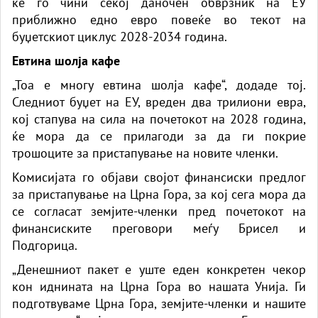
ќе го чини секој даночен обврзник на ЕУ
приближно едно евро повеќе во текот на
буџетскиот циклус 2028-2034 година.
Евтина шолја кафе
„Тоа е многу евтина шолја кафе“, додаде тој.
Следниот буџет на ЕУ, вреден два трилиони евра,
кој стапува на сила на почетокот на 2028 година,
ќе мора да се прилагоди за да ги покрие
трошоците за пристапување на новите членки.
Комисијата го објави својот финансиски предлог
за пристапување на Црна Гора, за кој сега мора да
се согласат земјите-членки пред почетокот на
финансиските преговори меѓу Брисел и
Подгорица.
„Денешниот пакет е уште еден конкретен чекор
кон иднината на Црна Гора во нашата Унија. Ги
подготвуваме Црна Гора, земјите-членки и нашите