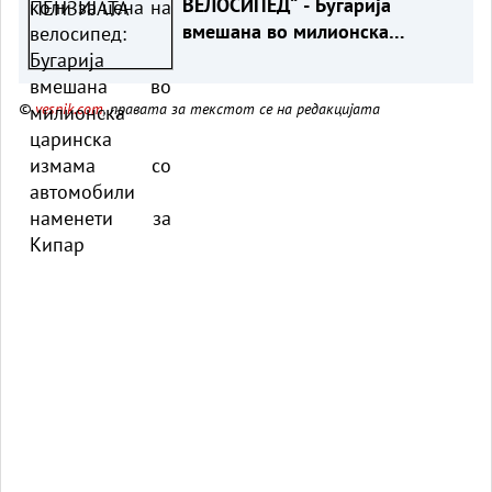
ВЕЛОСИПЕД“ - Бугарија
вмешана во милионска
царинска измама со возила за
Кипар
©
vesnik.com
, правата за текстот се на редакцијата