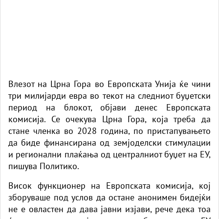
Влезот на Црна Гора во Европската Унија ќе чини
три милијарди евра во текот на следниот буџетски
период на блокот, објави денес Европската
комисија. Се очекува Црна Гора, која треба да
стане членка во 2028 година, по пристапувањето
да биде финансирана од земјоделски стимулации
и регионални плаќања од централниот буџет на ЕУ,
пишува
Политико.
Висок функционер на Европската комисија, кој
зборуваше под услов да остане анонимен бидејќи
не е овластен да дава јавни изјави, рече дека тоа