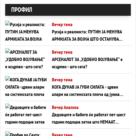
ПРОФИЛ
Вечер тема
Русија и реалноста: ПУТИН ЈА МЕНУВА
АРМИЈАТА ЗА ВОЈНА ШТО ОСТАНУВА
БЕЗ ФРОНТ
Вечер тема
АРСЕНАЛОТ ЗА „УДОБНО ВОЈУВАЊЕ“ е
исцрпен - што сега?
Вечер тема
КОГА ДУНАВ ЈА ГУБИ СИЛАТА - црвен
аларм на системската плоча од јужна
Германија до Црното Море...
Вечер Анализа
Дедовците и бабите ќе работат пет-шест
години подоцна затоа што НЕМААТ
ВНУЦИ ДА ГИ ЗАМЕНАТ
Вечер тема