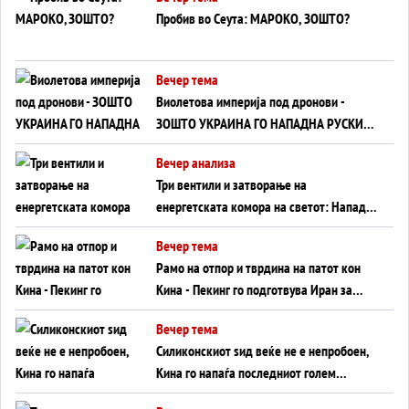
Пробив во Сеута: МАРОКО, ЗОШТО?
Вечер тема
Виолетова империја под дронови -
ЗОШТО УКРАИНА ГО НАПАДНА РУСКИОТ
WILDBERRIES
Вечер анализа
Три вентили и затворање на
енергетската комора на светот: Нападот
во Суец најавува глобален енергетски
Вечер тема
инфаркт?
Рамо на отпор и тврдина на патот кон
Кина - Пекинг го подготвува Иран за
американска копнена инвазија
Вечер тема
Силиконскиот ѕид веќе не е непробоен,
Кина го напаѓа последниот голем
монопол на Западот?