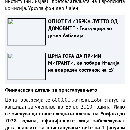
институции“, изјави претседателката на Европската
комисија, Урсула фон дер Лајен.
ОГНОТ ГИ ИЗБРКА ЛУЃЕТО ОД
ДОМОВИТЕ - Евакуација во
јужна Албанија,
пожарникарите во битка со
пламените јазици
ЦРНА ГОРА ДА ПРИМИ
МИГРАНТИ, ќе побара Италија
на вонреден состанок на ЕУ
Финансиски детали за пристапувањето
Црна Гора, земја со 600.000 жители, доби статус на
кандидат за членство во ЕУ во 2010 година.
Иако
се очекува да стане следната членка на Унијата до
2028 година, официјалните лица забележуваат
дека шансите за пристапување веќе на 1 јануари