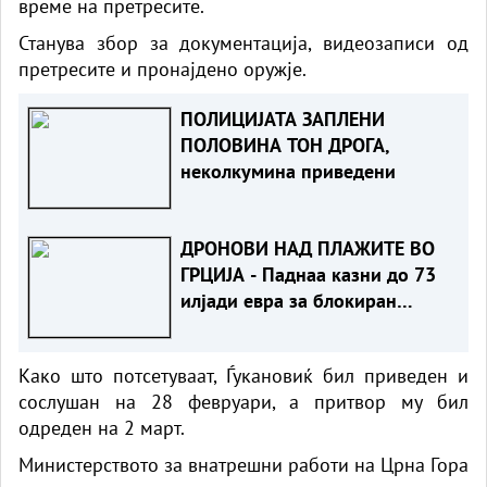
време на претресите.
Станува збор за документација, видеозаписи од
претресите и пронајдено оружје.
ПОЛИЦИЈАТА ЗАПЛЕНИ
ПОЛОВИНА ТОН ДРОГА,
неколкумина приведени
ДРОНОВИ НАД ПЛАЖИТЕ ВО
ГРЦИЈА - Паднаа казни до 73
илјади евра за блокиран
пристап до морето
Како што потсетуваат, Ѓукановиќ бил приведен и
сослушан на 28 февруари, а притвор му бил
одреден на 2 март.
Министерството за внатрешни работи на Црна Гора