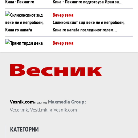
Кина - Пекинг го подготвува Иран за
американска копнена инвазија
Вечер тема
Силиконскиот ѕид веќе не е непробоен,
Кина го напаѓа последниот голем
монопол на Западот?
Вечер тема
Трамп тврди дека повторно „разговара“
со Иран - ваквите моменти се поопасни
од отворените закани
Вечер тема
ДЛАБОКО УДОЛУ: Сметководствените
трикови што го соборија ЕНРОН ги
применуваат гигантите за ВИ
Вечер тема
Vesnik.com
Maxmedia Group:
е дел од
АТОМСКО ДОМИНО НА БЛИСКИОТ
Vecer.mk
,
Vesti.mk
, и
Vesnik.com
ИСТОК
Вечер тема
КАТЕГОРИИ
ОД ШАХЕД ДО СВЕТСКА ВОЈНА?