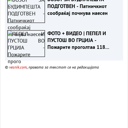
ПОДГОТВЕН - Патничкиот
сообраќај почнува наесен
ФОТО + ВИДЕО | ПЕПЕЛ И
ПУСТОШ ВО ГРЦИЈА -
Пожарите проголтаа 118
објекти, не можат да се спасат
©
vesnik.com
, правата за текстот се на редакцијата