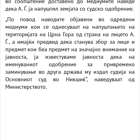
во соопштение доставено до медиумите наведе
дека А. Ѓ. ја напуштил земјата со судско одобрение.
„По повод наводите објавени во одредени
медиуми кои се однесуваат на напуштањето на
територијата на Црна Гора од страна на лицето А.
Ѓ., а имајќи предвид дека станува збор за лице и
предмет кои беа предмет на значајно внимание на
јавноста, ја известуваме јавноста дека на
именуваниот одобрение за привремено
заминување во друга држава му издал судија на
Основниот суд во Никшиќ“, наведуваат од
Министерството.