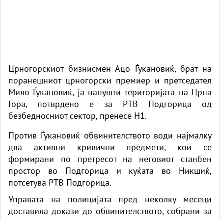
Црногорскиот бизнисмен Ацо Ѓукановиќ, брат на
поранешниот црногорски премиер и претседател
Мило Ѓукановиќ, ја напушти територијата на Црна
Гора, потврдено е за РТВ Подгорица од
безбедносниот сектор, пренесе
Н1.
Против Ѓукановиќ обвинителството води најмалку
два активни кривични предмети, кои се
формирани по претресот на неговиот станбен
простор во Подгорица и куќата во Никшиќ,
потсетува РТВ Подгорица.
Управата на полицијата пред неколку месеци
доставила докази до обвинителството, собрани за