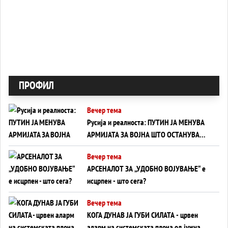
ПРОФИЛ
Вечер тема
Русија и реалноста: ПУТИН ЈА МЕНУВА
АРМИЈАТА ЗА ВОЈНА ШТО ОСТАНУВА
БЕЗ ФРОНТ
Вечер тема
АРСЕНАЛОТ ЗА „УДОБНО ВОЈУВАЊЕ“ е
исцрпен - што сега?
Вечер тема
КОГА ДУНАВ ЈА ГУБИ СИЛАТА - црвен
аларм на системската плоча од јужна