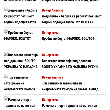
Германија до Црното Море...
Вечер Анализа
Дедовците и бабите ќе работат пет-шест
години подоцна затоа што НЕМААТ
ВНУЦИ ДА ГИ ЗАМЕНАТ
Вечер тема
Пробив во Сеута: МАРОКО, ЗОШТО?
Вечер тема
Виолетова империја под дронови -
ЗОШТО УКРАИНА ГО НАПАДНА РУСКИОТ
WILDBERRIES
Вечер анализа
Три вентили и затворање на
енергетската комора на светот: Нападот
во Суец најавува глобален енергетски
Вечер тема
инфаркт?
Рамо на отпор и тврдина на патот кон