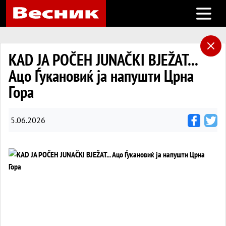
Open m
KAD JA POČEH JUNAČKI BJEŽAT...
Ацо Ѓукановиќ ја напушти Црна
Гора
5.06.2026