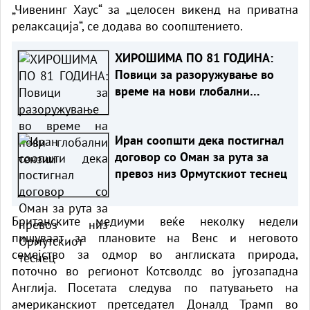
„Чивенинг Хаус“ за „целосен викенд на приватна
релаксација“, се додава во соопштението.
ХИРОШИМА ПО 81 ГОДИНА:
Повици за разоружување во
време на нови глобални
тензии
Иран соопшти дека постигнал
договор со Оман за рута за
превоз низ Ормутскиот теснец
Британските медиуми веќе неколку недели
пишуваат за плановите на Венс и неговото
семејство за одмор во англиската природа,
поточно во регионот Котсволдс во југозападна
Англија. Посетата следува по патувањето на
американскиот претседател Доналд Трамп во