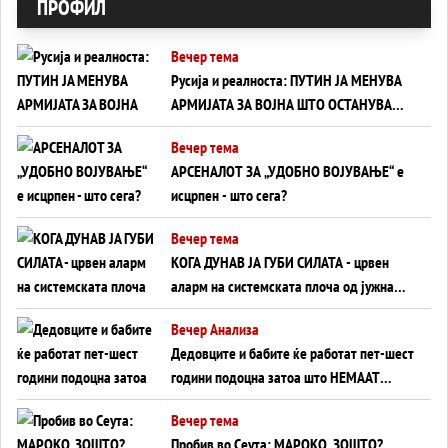
ПРОФИЛ
Вечер тема
Русија и реалноста: ПУТИН ЈА МЕНУВА
АРМИЈАТА ЗА ВОЈНА ШТО ОСТАНУВА
БЕЗ ФРОНТ
Вечер тема
АРСЕНАЛОТ ЗА „УДОБНО ВОЈУВАЊЕ“ е
исцрпен - што сега?
Вечер тема
КОГА ДУНАВ ЈА ГУБИ СИЛАТА - црвен
аларм на системската плоча од јужна
Германија до Црното Море...
Вечер Анализа
Дедовците и бабите ќе работат пет-шест
години подоцна затоа што НЕМААТ
ВНУЦИ ДА ГИ ЗАМЕНАТ
Вечер тема
Пробив во Сеута: МАРОКО, ЗОШТО?