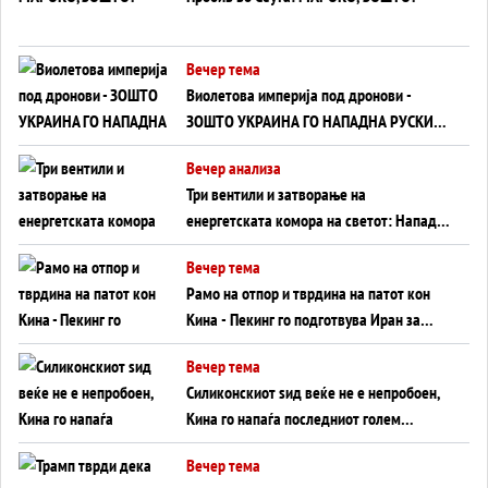
Вечер тема
Виолетова империја под дронови -
ЗОШТО УКРАИНА ГО НАПАДНА РУСКИОТ
WILDBERRIES
Вечер анализа
Три вентили и затворање на
енергетската комора на светот: Нападот
во Суец најавува глобален енергетски
Вечер тема
инфаркт?
Рамо на отпор и тврдина на патот кон
Кина - Пекинг го подготвува Иран за
американска копнена инвазија
Вечер тема
Силиконскиот ѕид веќе не е непробоен,
Кина го напаѓа последниот голем
монопол на Западот?
Вечер тема