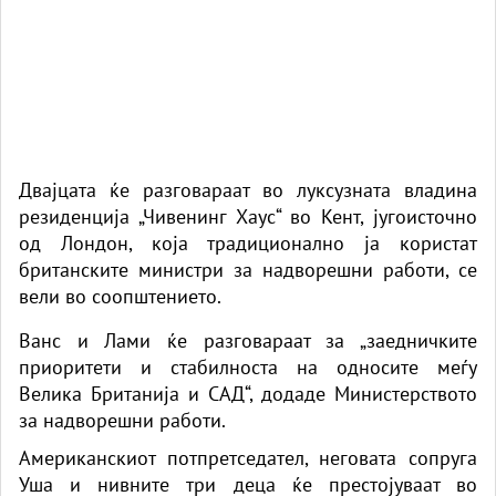
Двајцата ќе разговараат во луксузната владина
резиденција „Чивенинг Хаус“ во Кент, југоисточно
од Лондон, која традиционално ја користат
британските министри за надворешни работи, се
вели во соопштението.
Ванс и Лами ќе разговараат за „заедничките
приоритети и стабилноста на односите меѓу
Велика Британија и САД“, додаде Министерството
за надворешни работи.
Американскиот потпретседател, неговата сопруга
Уша и нивните три деца ќе престојуваат во