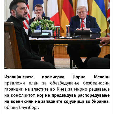
Италијанската премиерка Џорџа Мелони
предложи план за обезбедување безбедносни
гаранции на властите во Киев за мирно решавање
на конфликтот,
кој не предвидува распоредување
на воени сили на западните сојузници во Украина
,
објави Блумберг.