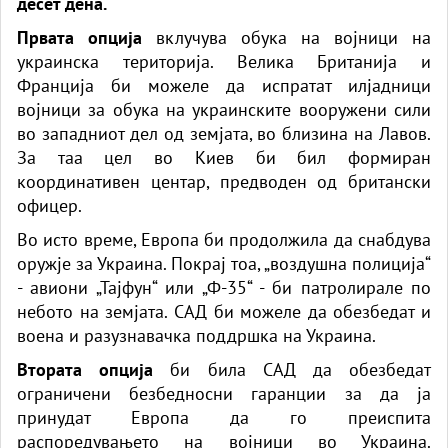
десет дена.
Првата опција
вклучува обука на војници на
украинска територија. Велика Британија и
Франција би можеле да испратат илјадници
војници за обука на украинските вооружени сили
во западниот дел од земјата, во близина на Лавов.
За таа цел во Киев би бил формиран
координативен центар, предводен од британски
офицер.
Во исто време, Европа би продолжила да снабдува
оружје за Украина. Покрај тоа, „воздушна полиција“
- авиони „Тајфун“ или „Ф-35“ - би патролирале по
небото на земјата. САД би можеле да обезбедат и
воена и разузнавачка поддршка на Украина.
Втората опција
би била САД да обезбедат
ограничени безбедносни гаранции за да ја
принудат Европа да го преиспита
распоредувањето на војници во Украина.