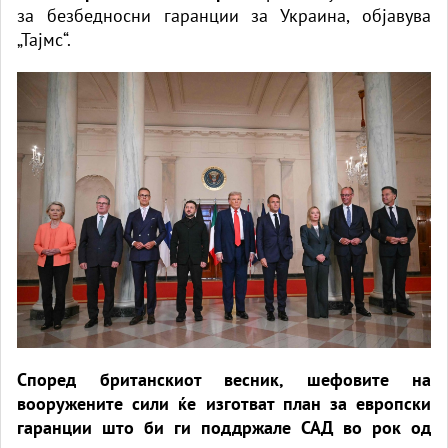
за безбедносни гаранции за Украина, објавува
„Тајмс“.
Според британскиот весник, шефовите на
вооружените сили ќе изготват план за европски
гаранции што би ги поддржале САД во рок од