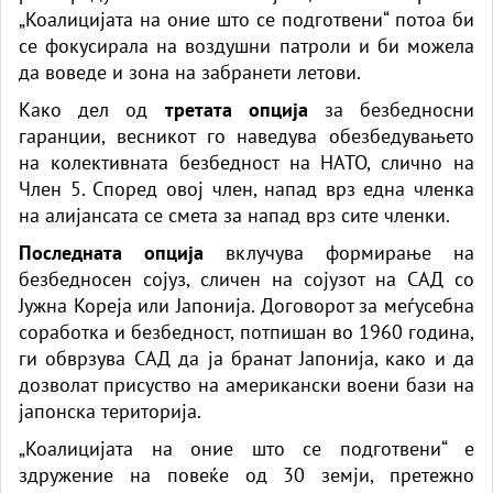
„Коалицијата на оние што се подготвени“ потоа би
се фокусирала на воздушни патроли и би можела
да воведе и зона на забранети летови.
Како дел од
третата опција
за безбедносни
гаранции, весникот го наведува обезбедувањето
на колективната безбедност на НАТО, слично на
Член 5. Според овој член, напад врз една членка
на алијансата се смета за напад врз сите членки.
Последната опција
вклучува формирање на
безбедносен сојуз, сличен на сојузот на САД со
Јужна Кореја или Јапонија. Договорот за меѓусебна
соработка и безбедност, потпишан во 1960 година,
ги обврзува САД да ја бранат Јапонија, како и да
дозволат присуство на американски воени бази на
јапонска територија.
„Коалицијата на оние што се подготвени“ е
здружение на повеќе од 30 земји, претежно