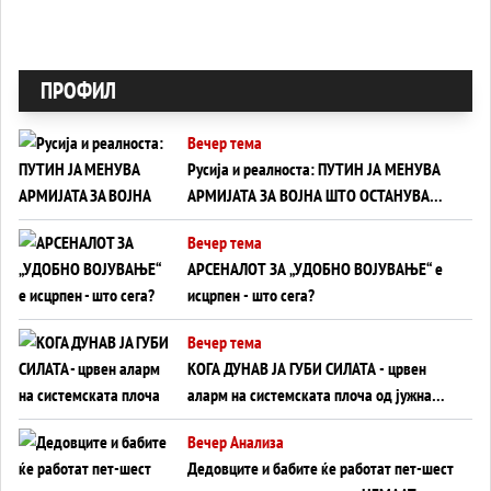
ПРОФИЛ
Вечер тема
Русија и реалноста: ПУТИН ЈА МЕНУВА
АРМИЈАТА ЗА ВОЈНА ШТО ОСТАНУВА
БЕЗ ФРОНТ
Вечер тема
АРСЕНАЛОТ ЗА „УДОБНО ВОЈУВАЊЕ“ е
исцрпен - што сега?
Вечер тема
КОГА ДУНАВ ЈА ГУБИ СИЛАТА - црвен
аларм на системската плоча од јужна
Германија до Црното Море...
Вечер Анализа
Дедовците и бабите ќе работат пет-шест