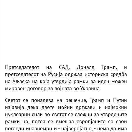
Претседателот на САД, Доналд Трамп, и
претседателот на Русија одржаа историска средба
на Аљаска на која утврдија рамки за иден можен
мировен договор за војната во Украина.
Светот се понадева на решение, Трамп и Путин
изјавија дека двете моќни дрѓжави и најмоќни
нуклеарни сили во светот се сложни за утврдените
рамки но, потоа се вмешаа европјаните со свои
погледи инаанемри и - најверојатно, - нема да има