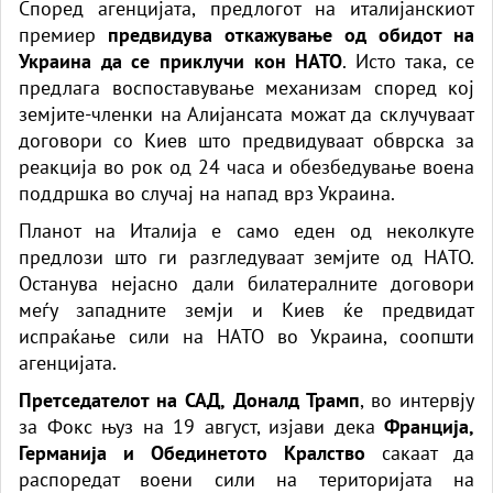
Според агенцијата, предлогот на италијанскиот
премиер
предвидува откажување од обидот на
Украина да се приклучи кон НАТО
. Исто така, се
предлага воспоставување механизам според кој
земјите-членки на Алијансата можат да склучуваат
договори со Киев што предвидуваат обврска за
реакција во рок од 24 часа и обезбедување воена
поддршка во случај на напад врз Украина.
Планот на Италија е само еден од неколкуте
предлози што ги разгледуваат земјите од НАТО.
Останува нејасно дали билатералните договори
меѓу западните земји и Киев ќе предвидат
испраќање сили на НАТО во Украина, соопшти
агенцијата.
Претседателот на САД, Доналд Трамп
, во интервју
за Фокс њуз на 19 август, изјави дека
Франција,
Германија и Обединетото Кралство
сакаат да
распоредат воени сили на територијата на