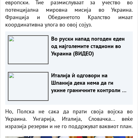
европски. Тие размислуваат за учество во
потенцијална мировна мисија во Украина.
Франција и Обединетото Кралство имаат
координативна улога во овој сојуз.
Во руски напад погоден еден
од најголемите стадиони во
Украина (ВИДЕО)
Италија ѝ одговори на
Шпанија дека нема да ги
укине граничните контроли сè
додека постојат ризици
Но, Полска не сака да прати своја војска во
Украина. Унгарија, Италија, Словачка... веќе
изразија резерви и не го поддржуват ваквиот план.