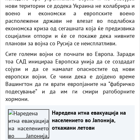
нови територии се додека Украина не колабрира и
воено и економски а европските воено
располежени држави не влезат во подлабока
економска криза од сегашната која ќе предизвика
социјални отпори и ќе се покаже дека нивните
планови за војна со Русија се неисплатливи.
Сите големи војни се почнати во Европа. Заради
тоа САД иницираа Европска унија да се создадат
сојузи и да се намалат опасностите од нови
европски војни. Се чини дека е дојдено време
Вашингтон да ги врати европјаните на “фабричко
подесување“ и да им ги смири ратоборните
хормони.
Наредена итна евакуација на
населението во Јапонија,
откажани летови