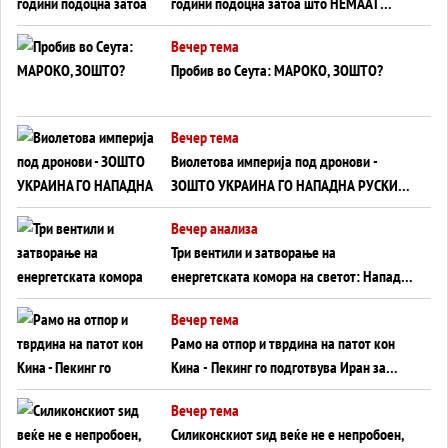
години подоцна затоа што НЕМААТ
ВНУЦИ ДА ГИ ЗАМЕНАТ
Вечер тема
Пробив во Сеута: МАРОКО, ЗОШТО?
Вечер тема
Виолетова империја под дронови -
ЗОШТО УКРАИНА ГО НАПАДНА РУСКИОТ
WILDBERRIES
Вечер анализа
Три вентили и затворање на
енергетската комора на светот: Нападот
во Суец најавува глобален енергетски
Вечер тема
инфаркт?
Рамо на отпор и тврдина на патот кон
Кина - Пекинг го подготвува Иран за
американска копнена инвазија
Вечер тема
Силиконскиот ѕид веќе не е непробоен,