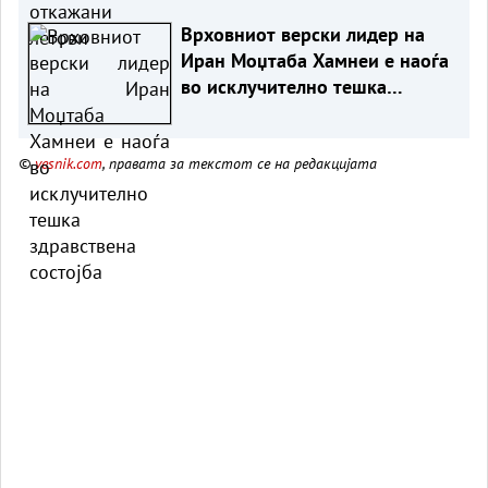
Врховниот верски лидер на
Иран Моџтаба Хамнеи е наоѓа
во исклучително тешка
здравствена состојба
©
vesnik.com
, правата за текстот се на редакцијата