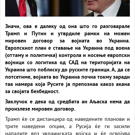
Значи, ова е далеку од она што го разговарале
Трамп и Путин и утврдиле рамки на можен
мировен договор за војната во Украина.
Европскиот план е ставање на Украина под воена
(оттаму и политичка) контрола и носење европски
војници со логитика од САД на територијата на
Украина што поблиску до руските граници. А, да се
потсетиме, војната во Украина почна токму заради
таа намера која Русите ја препознаа какоз акана
за својата безбедност.
Заклучок е дека од средбата ан Аљаска нема да
произлезе мировен договор.
Трамп ќе се дистанцира од наведените планови и
трите наведени опции, а Русија ќе ги засили
нападите врз украинската војска и ќе освојува