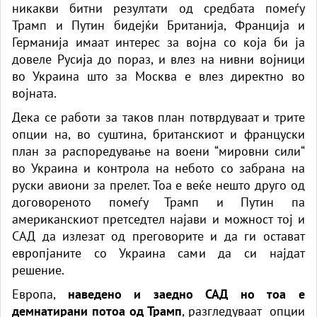
никакви битни резултати од средбата помеѓу
Трамп и Путин бидејќи Британија, Франција и
Германија имаат интерес за војна со која би ја
довеле Русија до пораз, и влез на нивни војници
во Украина што за Москва е влез директно во
војната.
Дека се работи за таков план потврдуваат и трите
опции на, во суштина, британскиот и француски
план за распоредување на воени “мировни сили“
во Украина и контрола на небото со забрана на
руски авиони за прелет. Тоа е веќе нешто друго од
договореното помеѓу Трамп и Путин па
американскиот претседтел најави и можност тој и
САД да излезат од преговорите и да ги остават
европјаните со Украина сами да си најдат
решение.
Европа,
наведено и заедно САД но тоа е
демнатирани потоа од Трамп
, разгледуваат опции