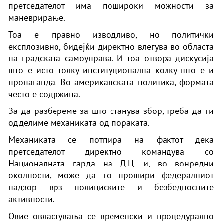
претседателот има пошироки можности за
маневрирање.
Тоа е правно изводливо, но политички
експлозивно, бидејќи директно влегува во областа
на градската самоуправа. И тоа отвора дискусија
што е исто толку институционална колку што е и
пропаганда. Во американската политика, формата
често е содржина.
За да разбереме за што станува збор, треба да ги
одделиме механиката од пораката.
Механиката се потпира на фактот дека
претседателот директно командува со
Националната гарда на Д.Ц. и, во вонредни
околности, може да го прошири федералниот
надзор врз полициските и безбедносните
активности.
Овие овластувања се временски и процедурално