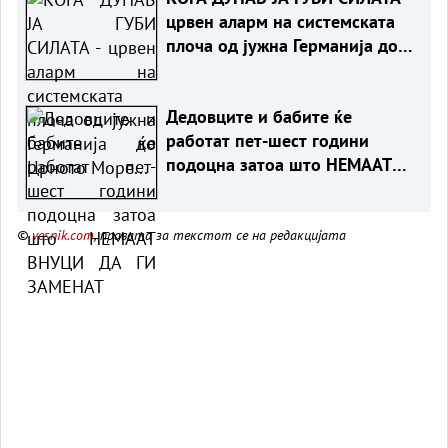
црвен аларм на системската
плоча од јужна Германија до
Црното Море...
Дедовците и бабите ќе
работат пет-шест години
подоцна затоа што НЕМААТ
ВНУЦИ ДА ГИ ЗАМЕНАТ
©
vesnik.com
, правата за текстот се на редакцијата