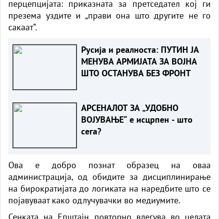
перцепцијата: приказната за претседател кој ги
презема уздите и „прави она што другите не го
сакаат“.
Русија и реалноста: ПУТИН ЈА
МЕНУВА АРМИЈАТА ЗА ВОЈНА
ШТО ОСТАНУВА БЕЗ ФРОНТ
АРСЕНАЛОТ ЗА „УДОБНО
ВОЈУВАЊЕ“ е исцрпен - што
сега?
Ова е добро познат образец на оваа
администрација, од обидите за дисциплинирање
на бирократијата до логиката на наредбите што се
појавуваат како одлучувачки во медиумите.
Сенката на Епштајн повторно влегува во целата