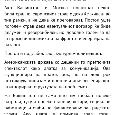
Ако Вашингтон и Москва постигнат нешто
билатерално, европскиот страв е дека ќе живеат во
тие рамки, а не дека ќе преговараат. Постои уште
поголем страв дека евентуалниот договор ќе биде
делумен и реверзибилен, но доволно голем за да
ја промени динамиката на фронтот и енергијата на
пазарот.
Постои и подлабок слој, културно-политичкиот.
Американската држава со децении го претпочита
спектаклот како алатка за комуникација. Ова
функционира на краток рок, но на долг рок
поттикнува цинизам и претпочитање решенија што
ја игнорираат структурата на проблемот.
На Вашингтон не само што му требаат повеќе
патроли, туку и повеќе станови, лекари, социјални
работници и стабилно финансирање за градските
услуги. Ако целта е помирен град, тогаш