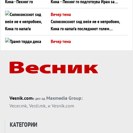
Кина - Пекинг го подготвува Иран за
американска копнена инвазија
Вечер тема
Силиконскиот ѕид веќе не е непробоен,
Кина го напаѓа последниот голем
монопол на Западот?
Вечер тема
Трамп тврди дека повторно „разговара“
со Иран - ваквите моменти се поопасни
од отворените закани
Вечер тема
ДЛАБОКО УДОЛУ: Сметководствените
трикови што го соборија ЕНРОН ги
применуваат гигантите за ВИ
Вечер тема
Vesnik.com
Maxmedia Group:
е дел од
АТОМСКО ДОМИНО НА БЛИСКИОТ
Vecer.mk
,
Vesti.mk
, и
Vesnik.com
ИСТОК
Вечер тема
КАТЕГОРИИ
ОД ШАХЕД ДО СВЕТСКА ВОЈНА?