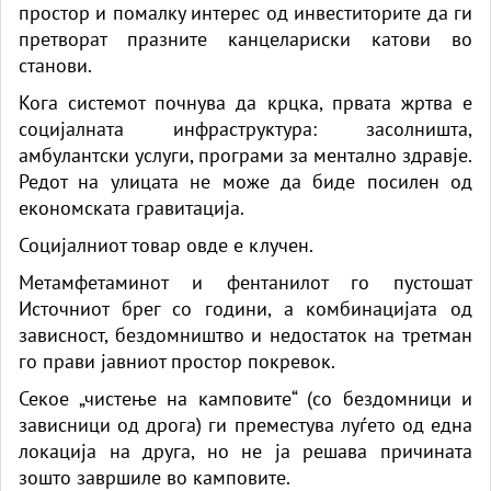
простор и помалку интерес од инвеститорите да ги
претворат празните канцелариски катови во
станови.
Кога системот почнува да крцка, првата жртва е
социјалната инфраструктура: засолништа,
амбулантски услуги, програми за ментално здравје.
Редот на улицата не може да биде посилен од
економската гравитација.
Социјалниот товар овде е клучен.
Метамфетаминот и фентанилот го пустошат
Источниот брег со години, а комбинацијата од
зависност, бездомништво и недостаток на третман
го прави јавниот простор покревок.
Секое „чистење на камповите“ (со бездомници и
зависници од дрога) ги преместува луѓето од една
локација на друга, но не ја решава причината
зошто завршиле во камповите.