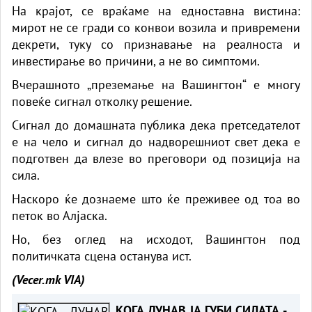
На крајот, се враќаме на едноставна вистина:
мирот не се гради со конвои возила и привремени
декрети, туку со признавање на реалноста и
инвестирање во причини, а не во симптоми.
Вчерашното „преземање на Вашингтон“ е многу
повеќе сигнал отколку решение.
Сигнал до домашната публика дека претседателот
е на чело и сигнал до надворешниот свет дека е
подготвен да влезе во преговори од позиција на
сила.
Наскоро ќе дознаеме што ќе преживее од тоа во
петок во Алјаска.
Но, без оглед на исходот, Вашингтон под
политичката сцена останува ист.
(Vecer.mk
VIA)
КОГА ДУНАВ ЈА ГУБИ СИЛАТА -