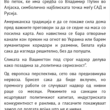
Во петок, ќе има средба со Владимир Путин во
Алјаска, симболично најблиската точка меѓу САД и
Русија.
Американска традиција е да се покаже сила дома
пред важните преговори за да се седне на маса со
посилна карта. Ако навистина се бара отворање
канали кон прекин на огнот во Украина или барем
хуманитарни коридори и размени, Белата куќа
сака да изгледа решително, без да попушти.
Сликата на Вашингтон под строг надзор делува
како позадина за „политичка сериозност“.
Од европска перспектива, сето ова предизвикува
нервоза. Брисел сака да биде вклучен, но
премногу работи се случуваат надвор од нивни
раце со месеци. Режимите на санкции го
исцрпуваат политичкиот капитал, индустриската
конкурентност е ранлива, а гласачите покажуваат
замор од долгата војна што не е нивна.