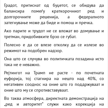
Градот, притиснат од буџетот, се обидува да
балансира помеѓу краткорочниот ред и
долгорочните решенија, а федералното
затегнување може да биде и помош и пречка.
Ако парите и трудот не се вложат во домување и
третман, придобивките брзо се губат.
Полесно е да се влезе отколку да се излезе во
режимот на подобрен надзор.
Она што се случува во политичката позадина исто
така не е неважно.
Рејтингот на Трамп не расте - по почетната
еуфорија, тој стагнира на нешто над 40%, со
негативен сооднос на оние што го поддржуваат и
оние што му се спротивставуваат.
Во таква атмосфера, директната демонстрација на
„ред и авторитет“ служи како корекција на