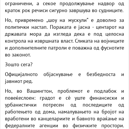
ограничени, а секое продолжување надвор од
краток рок речиси сигурно завршува во судниците.
Но, привремено „шоу на мускули“ е доволно за
политички настап. Пораката е јасна - центарот на
државата мора да изгледа дека е под целосна
контрола на извршната власт. Сликата на војниците
и дополнителните патроли е поважна од фуснотите
во законот.
Зошто сега?
Официјалното објаснување е безбедноста и
јавниот ред.
Но, во Вашингтон, проблемот е подлабок и
повеќеслоен: градот е сè уште финансиски и
урбанистички потресен од последиците од
работењето од дома, намалувањето на бројот на
вработени во канцелариите и бавното враќање на
федералните агенции во физичките простори.