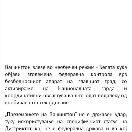
Вашингтон влезе во необичен режим - Белата куќа
објави зголемена федерална контрола врз
безбедносниот апарат на главниот град, со
активирање на Националната гарда и
координативни овластувања што одат подалеку од
вообичаеното секојдневие.
„Преземањето на Вашингтон“ не е државен удар,
туку искористување на специфичниот статус на
Дистриктот, кој не е федерална држава и во кој