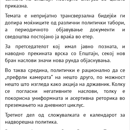
приказна.
Темата е непријатно трансверзална бидејќи ги
допира моќниците од различни политички табори,
а периодичното објавување документи и
сведоштва постојано ја враќа во етер.
За претседателот кој имал јавно позната, и
наводно прекината врска со Епштајн, секој нов
бран наслови значи нова рунда објаснувања.
Во таква средина, политички е рационално да се
„префрли камерата“ на нешто друго, по можност
нешто што изгледа како акција на државник. Колку
се погласни негативните наслови, толку е
покорисна униформната и асертивна реторика во
преземањето на дневниот циклус.
Третиот дел од сложувалката е календарот за
надворешна политика.