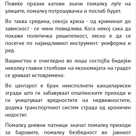
Повеќе празни катови значи помалку луѓе на
улиците, помалку потрошувачка и послаб буџет.
Во таква средина, секоја криза - од криминал до
зависност - се чини повидлива. Кога некој сака да
покаже политичка решителност, лесно е да се
посегне по највидливиот инструмент: униформа и
ред.
Вашингтон е очигледно во лоша состојба бидејќи
неколку главни столбови на економијата на градот
се уриваат истовремено.
Во центарот е бран неисполнети канцелариски
згради што ги забавуваат општинските приходи и
ги уништуваат вредностите на недвижностите,
додека транспортниот систем страда од хроничен
недостиг.
Помалку дневни патници значат помалку приходи
за баровите, помалку безбедност во јавниот