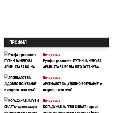
ПРОФИЛ
Вечер тема
Русија и реалноста: ПУТИН ЈА МЕНУВА
АРМИЈАТА ЗА ВОЈНА ШТО ОСТАНУВА
БЕЗ ФРОНТ
Вечер тема
АРСЕНАЛОТ ЗА „УДОБНО ВОЈУВАЊЕ“ е
исцрпен - што сега?
Вечер тема
КОГА ДУНАВ ЈА ГУБИ СИЛАТА - црвен
аларм на системската плоча од јужна