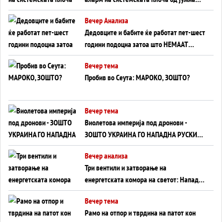
Германија до Црното Море...
Вечер Анализа
Дедовците и бабите ќе работат пет-шест
години подоцна затоа што НЕМААТ
ВНУЦИ ДА ГИ ЗАМЕНАТ
Вечер тема
Пробив во Сеута: МАРОКО, ЗОШТО?
Вечер тема
Виолетова империја под дронови -
ЗОШТО УКРАИНА ГО НАПАДНА РУСКИОТ
WILDBERRIES
Вечер анализа
Три вентили и затворање на
енергетската комора на светот: Нападот
во Суец најавува глобален енергетски
Вечер тема
инфаркт?
Рамо на отпор и тврдина на патот кон