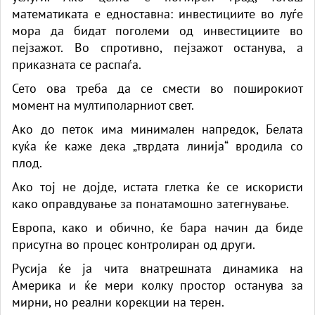
математиката е едноставна: инвестициите во луѓе
мора да бидат поголеми од инвестициите во
пејзажот. Во спротивно, пејзажот останува, а
приказната се распаѓа.
Сето ова треба да се смести во поширокиот
момент на мултиполарниот свет.
Ако до петок има минимален напредок, Белата
куќа ќе каже дека „тврдата линија“ вродила со
плод.
Ако тој не дојде, истата глетка ќе се искористи
како оправдување за понатамошно затегнување.
Европа, како и обично, ќе бара начин да биде
присутна во процес контролиран од други.
Русија ќе ја чита внатрешната динамика на
Америка и ќе мери колку простор останува за
мирни, но реални корекции на терен.