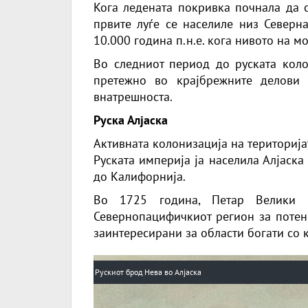
Кога ледената покривка почнала да с
првите луѓе се населиле низ Северн
10.000 година п.н.е. кога нивото на м
Во следниот период до руската коло
претежно во крајбрежните делови 
внатрешноста.
Руска Алјаска
Активната колонизација на територија
Руската империја ја населила Алјаска
до Калифорнија.
Во 1725 година, Петар Велики 
Севернопацифичкиот регион за потенц
заинтересирани за области богати со 
Рускиот брод Нева во Алјаска