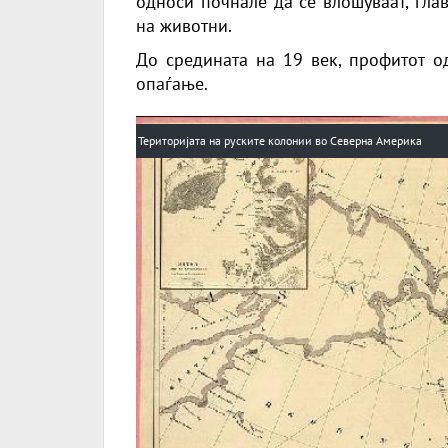
односи почнале да се влошуваат, гла
на животни.
До средината на 19 век, профитот о
опаѓање.
Територијата на руските колонии во Северна Америка