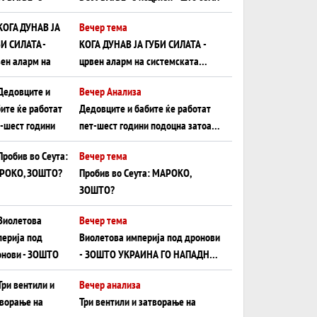
Вечер тема
КОГА ДУНАВ ЈА ГУБИ СИЛАТА -
црвен аларм на системската
плоча од јужна Германија до
Вечер Анализа
Црното Море...
Дедовците и бабите ќе работат
пет-шест години подоцна затоа
што НЕМААТ ВНУЦИ ДА ГИ
Вечер тема
ЗАМЕНАТ
Пробив во Сеута: МАРОКО,
ЗОШТО?
Вечер тема
Виолетова империја под дронови
- ЗОШТО УКРАИНА ГО НАПАДНА
РУСКИОТ WILDBERRIES
Вечер анализа
Три вентили и затворање на