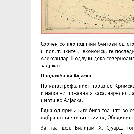
Соочен со периодични бунтови од стр
и политичките и економските последи
Александар II одлучи дека северноам
задржат.
Продажба на Алјаска
По катастрофалниот пораз во Кримскат
и наполни државната каса, наредил д
имоти во Алјаска.
Една од причините била тоа што во е
одбранат тие територии од Обединето
За таа цел, Вилијам Х. Сјуард, т