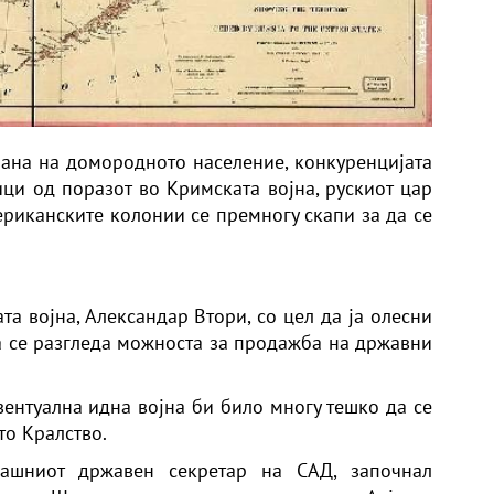
ана на домородното население, конкуренцијата
ци од поразот во Кримската војна, рускиот цар
ериканските колонии се премногу скапи за да се
а војна, Александар Втори, со цел да ја олесни
а се разгледа можноста за продажба на државни
вентуална идна војна би било многу тешко да се
то Кралство.
огашниот државен секретар на САД, започнал