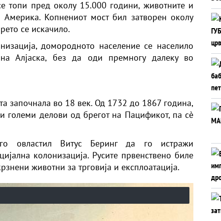
е топи пред околу 15.000 години, животните и
а Америка. Копнениот мост бил затворен околу
орето се искачило.
низација, домородното население се населило
на Алјаска, без да оди премногу далеку во
та започнала во 18 век. Од 1732 до 1867 година,
 и големи делови од брегот на Пацификот, па сè
го овластил Витус Беринг да го истражи
ијална колонизација. Русите првенствено биле
крзнени животни за трговија и експлоатација.