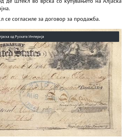
д де Штекл во врска со купувањето на Алјаска
јна.
кл се согласиле за договор за продажба.
лјаска од Руската Империја