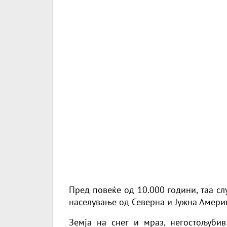
Пред повеќе од 10.000 години, таа сл
населување од Северна и Јужна Амери
Земја на снег и мраз, негостољубив