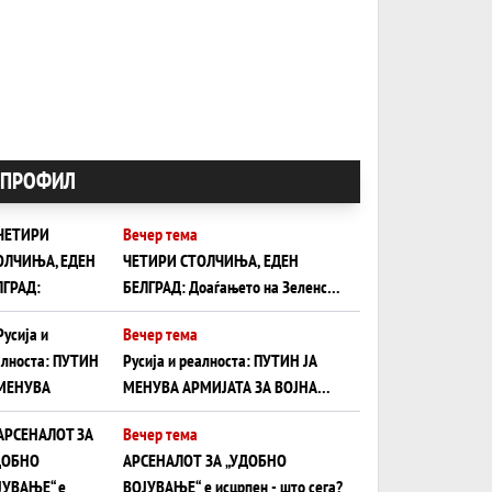
ПРОФИЛ
Вечер тема
ЧЕТИРИ СТОЛЧИЊА, ЕДЕН
БЕЛГРАД: Доаѓањето на Зеленски
ги открива тајните на политиката
Вечер тема
на балансирање на Вучиќ
Русија и реалноста: ПУТИН ЈА
МЕНУВА АРМИЈАТА ЗА ВОЈНА
ШТО ОСТАНУВА БЕЗ ФРОНТ
Вечер тема
АРСЕНАЛОТ ЗА „УДОБНО
ВОЈУВАЊЕ“ е исцрпен - што сега?