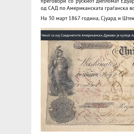
преговори со рускиот дипломат Едуар
од САД по Американската граѓанска во
На 30 март 1867 година, Сјуард и Ште
Чекот со кој Соединетите Американски Држави ја купија А