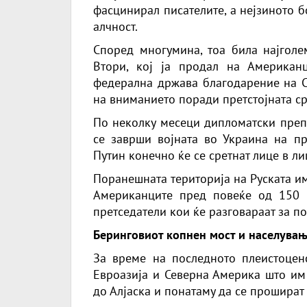
фасцинирал писателите, а нејзиното б
алчност.
Според многумина, тоа била најголе
Втори, кој ја продал на Американ
федерална држава благодарение на Ср
на вниманието поради претстојната с
По неколку месеци дипломатски преп
се заврши војната во Украина на п
Путин конечно ќе се сретнат лице в ли
Поранешната територија на Руската им
Американците пред повеќе од 150 
претседатели кои ќе разговараат за п
Беринговиот копнен мост и населува
За време на последното плеистоцен
Евроазија и Северна Америка што им
до Алјаска и понатаму да се прошират