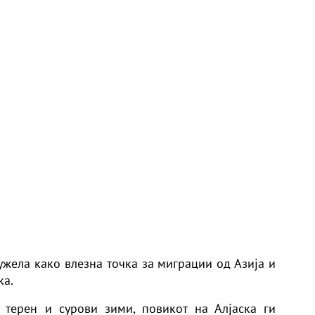
ужела како влезна точка за миграции од Азија и
ка.
 терен и сурови зими, повикот на Алјаска ги