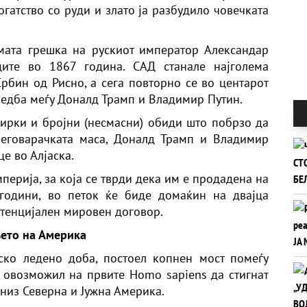
огатство со руди и злато ја разбудило човечката
мата грешка на рускиот император Александар
ците во 1867 година. САД станале најголема
бин од Рисно, а сега повторно се во центарот
редба меѓу Доналд Трамп и Владимир Путин.
ирки и бројни (несмасни) обиди што побрзо да
реговарачката маса, Доналд Трамп и Владимир
це во Алјаска.
перија, за која се тврди дека им е продадена на
години, во петок ќе биде домаќин на двајца
отенцијален мировен договор.
њето на Америка
ско ледено доба, постоел копнен мост помеѓу
 овозможил на првите Homo sapiens да стигнат
 низ Северна и Јужна Америка.