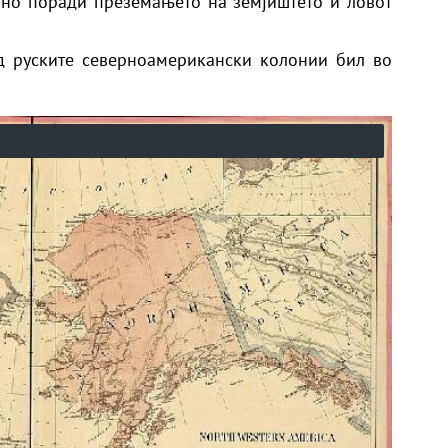
вно поради преземањето на земјиштето и ловот
д руските северноамерикански колонии бил во